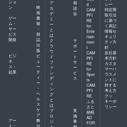
ショ
・
して、今回「青梅市長
ア
相
シー
d
ともおうめ若者カフェ
ン
映
カ
談
選挙投票UPプロジェ
特定商
CAM
をよろしく御願いいた
画
デ
会
取引法
PFI
クト」も始めまし
ゲー
書
ミ
します。 おうめ若者
に基づ
RE
た！！ 青梅市の人口
ム・
籍
ー
く表記
for
カフェ ババコン担
サー
・
と
は13万人！そのうち有
情報セ
Ente
当 岩田・川崎
ビス
雑
は
キュリ
rtain
権者は11万人です！
開発
誌
ク
サ
ティ方
men
が、今回私たちは知り
出
ラ
ポ
針
t
版
ウ
ー
ました。投票率は40％
反社基
CAM
ビジ
ビ
ド
ト
本方針
PFI
未満ということを…前
ネ
ュ
フ
サ
カスタ
RE
回の市長選挙では
ス・
ー
ァ
ー
マーハ
for
起業
テ
ン
ビ
45000人しか投票して
ラスメ
Spor
ィ
デ
ス
ントに
ts
いません。 そこで、
ー
ィ
対する
CAM
私たちは投票数5000
・
ン
考え方
PFI
ヘ
人UPを目指します‼︎ 私
グ
クッ
RE
ル
と
キーポ
たちの住む大切なま
ふる
ス
は
リシー
さと
ち、青梅市の未来を考
ケ
プ
実
納税
ア
える「2015年の市長
ロ
施
AD
アー
舞
ジ
事
選」に、より多くの方
FOR
ト・
台
ェ
例