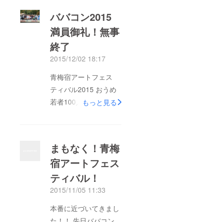
ババコン2015
満員御礼！無事
終了
2015/12/02 18:17
青梅宿アートフェス
ティバル2015 おうめ
若者100人ステージに
もっと見る
てババコン開催！！
雨の予報も吹き飛ばし
て、笑顔でステージが
まもなく！青梅
埋め尽くされました。
宿アートフェス
この３ヶ月間の思いが
ティバル！
ぎゅっとつまった、11
月15日の13時〜は会
2015/11/05 11:33
場にもステージにも人
本番に近づいてきまし
と笑顔がいっぱいでし
た！！ 先日ババコン