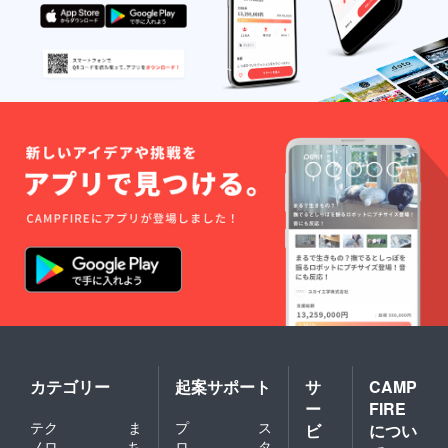
（バーガー） 利き酒
さったおかげで、ババ
コーナー（日本酒）
コンが開催でき感謝し
１４日 大島さん（手
ています。初めてのク
作りケーキ） １５日
ラウドファンディング
おうめ大学芋学部
で戸惑ったり言葉を選
（芋） 企画 ・Tシャツ
ぶのに必死になったり
デザイン JUN ・手作
してきました。そのこ
り家具職人 吉野知喜
とで、今までよりも人
・体験型ワークショッ
に「おうめ若者カ
プ 会場にてお待ちし
フェ」を言葉として伝
ております〜 -----------
えてこれたのだと感じ
----------------------------
ています。 また、
------------------- おうめ
プレゼンや取材、賞も
若者カフェとは おう
いくつかいただきまし
め若者カフェは、若者
た。 １つ目は地域イ
の豊かな感性と発想、
カテゴリー
起案サポート
サ
CAMP
ベントアワードで最優
行動力を活かし「まち
ー
FIRE
秀賞を受賞 ２つ目は
テク
ま
プ
ス
づくり」を考えるネッ
ビ
につい
住友生命が行っている
ノロ
ち
ロ
タ