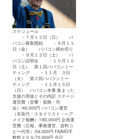
スケジュール
・７月１２日（日） バ
バコン募集開始 ・９月１１
日（金） ババコン締め切り
・９月１２日（土） バ
バコン説明会 ・１０月１０
日（土） 第１回ババコンミー
ティング ・１１月 ３日
（火） 第２回ババコンミー
ティング ・１１月１５日
（日） ババコン本番 集まった
支援の用途とその内訳 ステージ
運営費（音響・装飾・司
会）/46,000円 ババコン運営
（衣装代・スタイリスト・ヘア
メイク報酬）/180,000円 企画運
営費（広報、事務運営、資料コ
ピー代等）/54,000円 FAAVO手
数料２０％/70,000円 合計