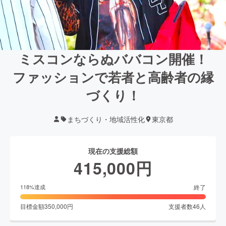
ミスコンならぬババコン開催！
ファッションで若者と高齢者の縁
づくり！
まちづくり・地域活性化
東京都
現在の支援総額
415,000
円
終了
118
%達成
目標金額
350,000
円
支援者数
46
人