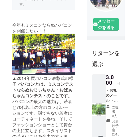
す。
メッセー
今年もミスコンならぬババコン
ジを送る
を開催したい！！
リターンを
選ぶ
3,0
▲2014年度ババコン表彰式の様
00
円
子
ババコンとは、ミスコンテス
トならぬおじぃちゃん・おばぁ
・お礼
のメー
ちゃんコンテストのことです。
ル ・青
ババコンの最大の魅力は、若者
梅のポ
と70代以上の方のコラボレー
支援
スト
者：
ションです。孫でもない若者に
カード
0人
コーディネートを委ね、そして
（3枚）
お届
ファッションショーとして舞台
け予
定：
の上に立ちます。スタイリスト
2015
の若者はこれを全力で支えま