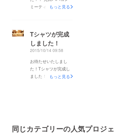
た。 モデル10名・ス
ミーティングは、いい
もっと見る
タイリスト10名‼︎司
緊張感もあり笑いもあ
会・音響・審査員の集
り とても楽しかった
合写真‼︎ モデル 志村
です。モデル&amp;ス
さん モデル２回目と
Tシャツが完成
タイリストが創り出す
なる志村さん。去年の
しました！
世界をぜひみに来てく
ババコン後重い病気に
2015/10/14 09:58
ださい！！！ 「おう
かかり、とても心配し
め若者１００人ステー
お待たせいたしまし
ていました。「スタイ
ジ」詳細 2015年11月
た！Tシャツが完成し
リスト（昨年の）が病
14日（土）〜15日
ました！ 少し日本の
もっと見る
院にきれくれたのが嬉
（日） 10:00-16:00 勝
サイズと比べると大き
しかった。」とステー
沼郵便局前駐車場特設
いかもしれませんが、
ジで話されている時、
ステージ 14日（土）
着心地もよくしっかり
実行委員の目は熱く
KAI WATARU(アコー
としています！！ 支
なっていました。今回
スティック)、多摩ア
援してくださったサ
のコーディネートの
ミーゴス（民族楽
ポーターのみなさまに
テーマはまち婚ファッ
器）、煕(琴)、
同じカテゴリーの人気プロジェ
これからお届けいたし
ションということもあ
Showsey(エレキギ