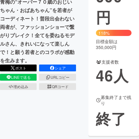
青梅の“オーバー７０歳のおじい
円
ちゃん・おばあちゃん”を若者が
まちづくり・地域活性化
コーディネート！普段出会わない
両者が、ファッションショーで繋
CAMPFIRE for Social Good
CAMPFIRE Creation
118%
がりブレイク！全てを委ねるモデ
CAMPFIREふるさと納税
machi-ya
コミュニティ
目標金額は
ルさん、きれいになって楽しん
350,000円
で！と願う若者とのコラボが感動
を生みます。
支援者数
46
人
ポスト
シェア
LINEで送る
URLコピー
埋め込み
QRコード
募集終了まで残
り
終了