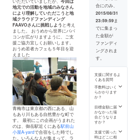
いただいていましたが、
今回は
合にのみ、
地元での活動を地域のみなさん
により理解していただこうと地
2015/08/31
域クラウドファンディング
23:59:59
ま
FAAVOさんに挑戦しよう
と考え
でに集まっ
ました。 おうめから世界にババ
た金額が
コンが広がりますように、ご支
援ご協力宜しくお願いします。
ファンディ
おうめ若者カフェも５年目を迎
ングされま
えました
す。
支援に関するよ
くある質問
手数料はいく
らかかります
か？
目標金額に届
青梅市は東京都の西にある、山
かなかった場
もあり川もある自然豊かな町で
合どうなりま
す。 最初にこの企画がうまれた
すか？
のは、御岳駅近くにある
駅前山
小屋A-yard
で合宿をした時でし
支援で困った
時はどこに相
た。いろんな人が集まって、ラ