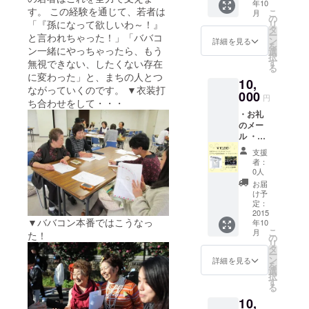
年10
す。 この経験を通じて、若者は
こ
月
の
リ
「『孫になって欲しいわ～！』
タ
ー
と言われちゃった！」「ババコ
ン
詳細を見る
を
ン一緒にやっちゃったら、もう
選
択
す
無視できない、したくない存在
る
に変わった」と、まちの人とつ
10,
ながっていくのです。 ▼衣装打
000
円
ち合わせをして・・・
・お礼
のメー
ル ・お
うめ若
支援
者カ
者：
フェ
0人
お届
オリジ
け予
ナルT
定：
シャツ
2015
▼ババコン本番ではこうなっ
年10
（1枚）
こ
月
た！
・ババ
の
リ
コン特
タ
ー
別観賞
ン
詳細を見る
を
席
選
択
（ご友
す
る
人と
10,
ゆっく