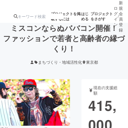
新
ロ
規
グ
会
プロジェクトを掲
はじ
プロジェクト
/
載するには
める
をさがす
イ
員
ン
登
ミスコンならぬババコン開催！
録
ファッションで若者と高齢者の縁づ
くり！
人気のプロ
注目のリ
注目の新着プロ
募集終了が近いプ
もうすぐ公開
ジェクト
ターン
ジェクト
ロジェクト
されます
まちづくり・地域活性化
東京都
アート・写真
音楽
現在の支援総
テクノロジー・ガジェット
ゲーム・サ
額
415,
映像・映画
書籍・雑誌
000
ビジネス・起業
チャレンジ