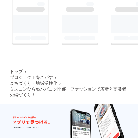
ティック）、
ツ
腕を組んで登場！なん
GRAYS（バンド）、
https://www.facebook.
とも言えない表情と
おうめ若者カフェが運
com/SamuraiTShirts T
とってもかわいらしい
営する「おうめ若者
シャツの印刷は成木カ
衣装でした。感想で
100人ステージ」 今年
フェとなりの工場「侍
は、「やみつきになり
で3年目を迎えまし
Tシャツ」さんにお願
そうです」との発言も
た！！日曜日の13時か
いしました。なんたっ
心にぐっといました！
らはメインイベントで
て人が素敵で、打ち合
モデル 中里さん 青
ある"ババコン"を開催
わせも楽しくあっとい
梅市広報の記事を見て
します。若者と高齢者
トップ
>
う間に終わりました！
申し込んでいただいた
プロジェクトをさがす
>
が創り出すファッショ
ぜひTシャツをつくる
中里さん！このファッ
まちづくり・地域活性化
>
ンショー！ぜひみに来
ときは侍Tシャツさん
ションショーで購入し
ミスコンならぬババコン開催！ファッションで若者と高齢者
てください！！ 模擬
の縁づくり！
へ！！（パーカーなど
た衣装を気に入ってい
店 両日 KTホールぶら
も作れるようです！）
ただきババコン後も着
りカフェ駄菓子 ５４
ているようです。そう
クレープ いつ樹
いった方が他にもいて
（ラーメン） クルー
とても嬉しいです！
ソーラフティング
多くの方が支えてくだ