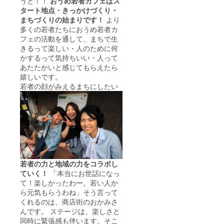
うと！！
おうめ若者カフェはス
タート地点・きっかけづくり・
まちづくりの始まりです！
より
多くの若者たちにおうめ若者カ
フェの活動を通して、まちで生
きるって楽しい・人のために何
かするって気持ちいい・人って
あたたかいと感じてもらえたら
嬉しいです。
若者の顔がみえるまちにしたい
若者の力と地域の力をコラボし
ていく！
「本当にお世話になっ
て！楽しかったわー。若い人か
ら元気もらうわね」そう言って
くれるのは、商店街のおかみさ
んです。 ステージは、楽しさと
同時に緊張感も伴います。そこ