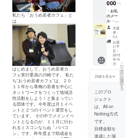
り座っ
000
円
て鑑賞
・お礼
でき
私たち「おうめ若者カフェ」と
のメー
る席の
は
ル ・お
ご用意
うめ若
＆ ド
支援
者カ
リンク
者：
フェ
＆フー
0人
ドサー
お届
オリジ
ビス）
け予
ナルT
定：
シャツ
2015
年10
（1枚）
こ
月
・ババ
の
はじめまして。おうめ若者カ
リ
コンス
タ
ー
フェ実行委員の川崎です。 私た
テージ
ン
詳細を見る
を
横に
ち”おうめ若者カフェ”は、２０
選
択
スポン
す
１１年から青梅の若者を中心に
る
サーミ
このプロ
ネットワークをつくって地域活
ニ看板
性活動をしよう！と集まってい
ジェクト
設置
る団体です。今年度は月１イベ
（高
は、All-or-
ントと２つのイベント運営をし
さ
Nothing方式
20cm×
ています。 その中でメインイベ
幅
です。
ントとなるのが、１１月に行わ
50cm）
れるミスコンならぬ「ババコ
目標金額を
ン」です。昨年度まで助成金を
達成した場