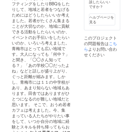
談したらいい
フティングをしたりBBQをした
ですか？
りして、地域と若者をつなげる
ためにはどうしたらいいか考え
ヘルプページを
ました。若者がたくさん集まる
見る
ことが大切なのか、地域に貢献
できる活動をしたらいいのか、
イベントのお手伝いをしたらい
このプロジェクト
いのか、いろいろ考えました。
の問題報告は
こち
青梅市はとっても広い地域で
ら
よりお問い合わ
す。大人になっても「何中？」
せください
と聞き、「◯◯さん知って
る？」「あの学校◯◯だったよ
ね」などと話しが盛り上がり、
ぐっと距離が縮みます。しか
し、青梅市には１１の中学校が
あり、あまり知らない地域もあ
ります。田舎ではありますがひ
とつになるのが難しい地域だと
思います。 そこで、おうめ若者
カフェは考えました。今、集
まっている人たちがやりたい事
をして、いつか自分の地域に経
験とスキルを持ち帰ってもらお