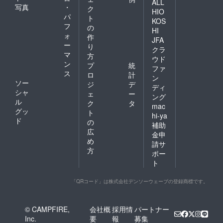
ALL
が投票に行くきっかけ
写真
・
ク
HIO
パ
をつくりたい！とこの
ト
KOS
フ
の
度、微力ながら情報発
HI
ォ
作
JFA
信活動をしています。
ー
り
クラ
青梅市長選挙投票率
マ
方
ウド
ン
プ
統
UPプロジェクト
ファ
ス
ロ
計
ン
Facebook ぜひ拡散の
ソー
ジ
デ
ディ
ほどよろしくお願いい
シャ
ェ
ー
ング
ル
ク
タ
たします。 おうめ若
mac
グッ
ト
hi-ya
者カフェ実行委員一同
ド
の
補助
----------------------------
広
金申
め
----------------------------
請サ
方
ポー
--
ト
「QRコード」は株式会社デンソーウェーブの登録商標です。
© CAMPFIRE,
会社概
採用情
パートナー
Inc.
要
報
募集