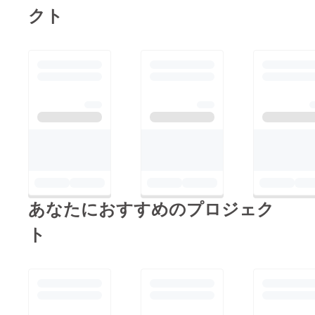
ます！ デザイン jun
り、参加するのにふさ
クト
ター)、青梅総合高校
人と人が繋がって拡が
わしいお上品ではなや
合唱部（合唱）、青梅
るTシャツをつくりた
か！綺麗です！また、
カルタ、近藤毅（ア
い！と電話をしたその
来年もぜひモデルを御
コースティック）、
日に、デザインをあげ
願いしたいと思ってい
KAI WATARU（アコー
てくれました。ドアを
ます。 スタイリス
スティック） 15日
通しておうめ若者カ
ト（左） 田中さん
（日） めざめの体操
フェで出会った人たち
モデル（右） 谷川さ
(体操)、鼓夢青梅（和
のおもいが繋がってい
ん スタイリストの田
太鼓）、中島まさる
るようにみえます。
中さんは、１回目から
（演歌）、トリック
junは、様々な会場で
参加していただきスタ
アート（アコース
展示などを開催してい
イリストのプロと言っ
あなたにおすすめのプロジェク
ティック）、13時〜
ます。今回がきっかけ
ても過言ではありませ
14時ババコン&amp;パ
ト
で１１月１４日〜１５
ん。モデルさんの気持
レード、青梅太鼓（和
日青梅宿アートフェス
ちにそっとよりそえる
太鼓）、多摩高校吹奏
ティバルで展示をしま
田中さんは、ステージ
楽部（合奏）、吉見タ
す！！ぜひお越しくだ
に上がるのが恥ずかし
カヒロ（アコース
さい 印刷 侍Tシャ
いモデルの谷川さんと