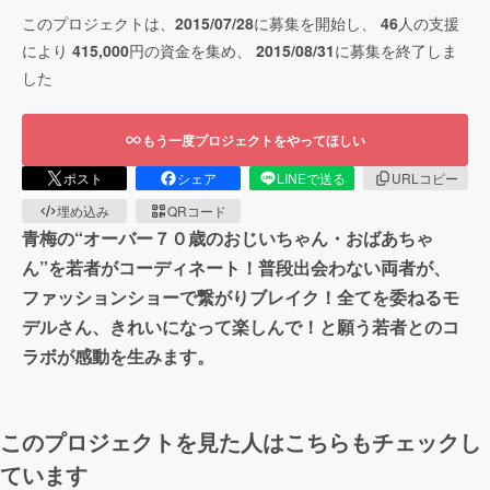
このプロジェクトは、
2015/07/28
に募集を開始し、
46
人の支援
により
415,000
円の資金を集め、
2015/08/31
に募集を終了しま
した
もう一度プロジェクトをやってほしい
ポスト
シェア
LINEで送る
URLコピー
埋め込み
QRコード
青梅の“オーバー７０歳のおじいちゃん・おばあちゃ
ん”を若者がコーディネート！普段出会わない両者が、
ファッションショーで繋がりブレイク！全てを委ねるモ
デルさん、きれいになって楽しんで！と願う若者とのコ
ラボが感動を生みます。
このプロジェクトを見た人はこちらもチェックし
ています