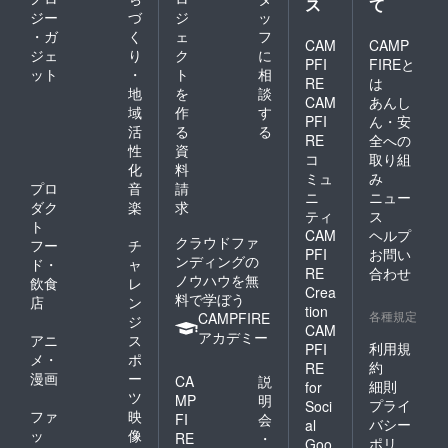
ス
て
トワークです。15年度
YOUNG JAPAN
ジー
づ
ジ
ッ
は年に２回のイベント
・ガ
く
ェ
フ
ACTIONで奨励賞を受
CAM
CAMP
（青梅宿・まち活動大
ジェ
り
ク
に
PFI
FIREと
賞 ３つ目は朝日新聞
ット
・
ト
相
交流会）と月１回集ま
RE
は
ローカリスト時代の紙
地
を
談
CAM
あんし
りを開催しています。
域
作
す
面に取り上げていただ
PFI
ん・安
イベントを通して、若
活
る
る
きました 本当にあり
RE
全への
性
資
者のネットワークをつ
コ
取り組
がとうございました！
化
料
ミュ
み
くり、若者が青梅で活
プロ
音
請
みなさんのお力です。
ニ
ニュー
躍できる場をつくりた
ダク
楽
求
おうめ若者カフェ
ティ
ス
ト
いと活動を続けて５年
CAM
ヘルプ
2015年度はこれから
クラウドファ
フー
チ
PFI
お問い
目が経ちます。今年は
ンディングの
ド・
ャ
も様々な活動がありま
RE
合わせ
より一層充実させてい
ノウハウを無
飲食
レ
す。詳しくは
Crea
料で学ぼう
店
ン
きたいと挑戦していま
tion
Facebookなどにアッ
各種規定
CAMPFIRE
ジ
す。 おうめ若者カ
CAM
アカデミー
プしていきます。１年
アニ
ス
利用規
PFI
フェ Facebook おうめ
メ・
ポ
に１度のババコンはこ
約
RE
漫画
ー
若者カフェ Titter ------
CA
説
細則
for
こで終わり！ですが、
ツ
MP
明
----------------------------
プライ
Soci
これからも繋がりは続
ファ
映
FI
会
バシー
al
------------------------ そ
ッ
像
RE
・
いていきます。 今後
ポリ
Goo