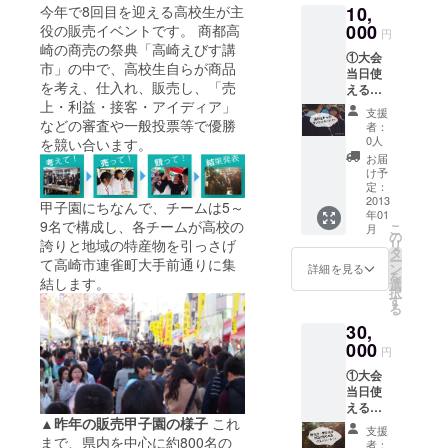
今年で8回目を迎える高校生が主
10,
告書
000
役の販売イベントです。 商都高
円
崎の商売の祭典「高崎えびす講
①大会
市」の中で、高校生自らが商品
当日使
を考え、仕入れ、販売し、「売
える商
上・利益・接客・アイディア」
品券
支援
1,000円
などの審査や一般投票等で優勝
者：
分 ②感
0人
を競い合います。
謝！の
お届
気持ち
け予
を込め
定：
て。。
2013
甲子園にちなんで、チームは5～
年01
サイト
9名で構成し、各チームが高校の
こ
月
と報告
の
誇りと地域の特産物を引っさげ
リ
書にお
タ
ー
て高崎市連雀町大手前通りに集
名前記
ン
詳細を見る
を
載（任
結します。
選
択
意） ③
す
る
大会報
30,
告書 ④
女子大
000
円
生が選
①大会
ぶ♪
当日使
ちょっ
える商
とした
▲昨年の販売甲子園の様子
これ
品券
高崎
支援
3,000円
まで、県内を中心に約800名の
グッズ
者：