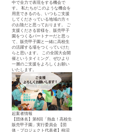
中で全力で表現をする機会で
す。 私たちがこのような機会を
用意できるのも、いつもご支援
してくださっている地域の方々
のお陰だと思っております。 ご
支援くださる皆様を、販売甲子
園をつくるパートナーだと思っ
て、販売甲子園と一緒に高校生
の活躍する場をつくっていけた
らと思います。 この全国大会開
催というタイミング、ぜひより
一層のご支援をよろしくお願い
いたします。
起案者情報
【団体名】第8回「熱血！高校生
販売甲子園」実行委員会 【団
体・プロジェクト代表者】柿沼