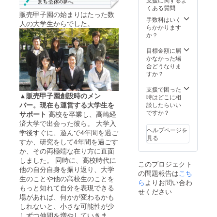
（サン
くある質問
クス
販売甲子園の始まりはたった数
カー
手数料はいく
人の大学生からでした。
ド） ⑦
らかかります
開会
か？
式・閉
会式な
目標金額に届
どを間
かなかった場
近で見
合どうなりま
られる
すか？
ゲスト
シート
支援で困った
▲販売甲子園創設時のメン
⑧大学
時はどこに相
生セレ
バー。現在も運営する大学生を
談したらいい
クト！
ですか？
サポート
高校を卒業し、高崎経
おすす
済大学で出会った彼ら。 大学入
めの高
ヘルプページを
学後すぐに、遊んで4年間を過ご
校生商
見る
すか、研究をして4年間を過ごす
品 ※
送付で
か、その両極端な在り方に直面
きる商
しました。 同時に、高校時代に
このプロジェクト
品をお
他の自分自身を振り返り、大学
の問題報告は
こち
送りし
生のことや他の高校生のことを
ます。
ら
よりお問い合わ
もっと知れて自分を表現できる
⑨審査
せください
場があれば、何かが変わるかも
員とし
て大会
しれないと、小さな可能性が少
にご招
しずつ仲間を増やしていきま