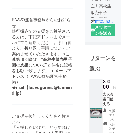
血！高校生
販売甲子
園」実行委
FAAVO運営事務局からのお知ら
http://hanbaikoshien.jp
せ
員長の柿沼
メッセー
銀行振込での支援をご希望され
です！
ジを送る
る方は、下記アドレスまでメー
群馬県高崎
ルにてご連絡ください。 担当者
市の高崎経
より、折り返し手順についてご
済大学で経
案内させていただきます。 ※ご
リターンを
済学を学ん
連絡頂く際は、
“高校生販売甲子
でいます。
園の支援について”
と件名に記載
選ぶ
をお願い致します。 ▼メールア
ドレス（FAAVO群馬運営事務
今年の販売
3,0
局）
甲子園は全
00
★mail【faavogunma@fairmin
円
国大会とし
d.jp】
①大会
て、四国・
当日使
九州など遠
える商
品券300
方からの高
支援
円分 ②
者：
ご支援を検討してくださる皆さ
校チームを
感謝！
0人
まへ
の気持
お呼びして
お届
「支援したいけど、どうすれば
ちを込
け予
開催しま
め
いいの？」 「どういう手順で支
定：