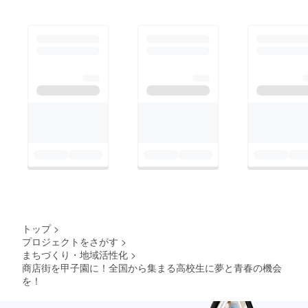
み、高校生のお手本に
に大きな大会に成長さ
なるように日々気持ち
せてきました。 そし
を引き締めて会議に臨
てついに！第8回大会
み、また自分の仕事に
である今年、夢であっ
誇りをもって、大会当
た、『全国大会』を開
日まで２４日に迫った
催します！ 第1回大会
今を全力で駆け抜けて
からの夢であった、
います。 たしかに１
『全国大会』が実現し
日、２日で人が変わっ
ようとしているので
たり、地域が変わった
す。 なので私たち
りすることはないかも
は、 諦めなければ、
しれません。 しか
夢は叶う と信じてい
し、１０年後、２０年
ます。 僕たちの夢を
後商都高崎で、全国の
トップ
>
一緒に叶えてくださ
プロジェクトをさがす
>
高校生が高崎を目指し
い！
まちづくり・地域活性化
>
てほしい。そのために
商店街を甲子園に！全国から集まる高校生に夢と青春の機会
も初となる全国大会
を！
を、この第８回大会で