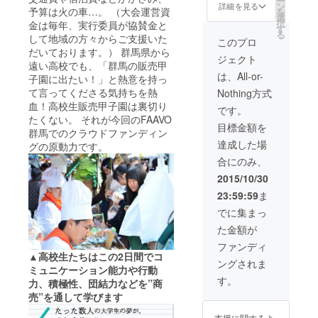
ー
名前記
謝の気
ン
詳細を見る
予算は火の車…。 （大会運営資
を
載（任
持ちを
選
択
金は毎年、実行委員が協賛金と
意） ③
込め
す
る
して地域の方々からご支援いた
大会報
て！
このプロ
告書 ④
（サン
だいております。） 群馬県から
ジェクト
女子大
クス
遠い高校でも、「群馬の販売甲
学生が
カー
は、All-or-
子園に出たい！」と熱意を持っ
選ぶ♪
ド） ⑦
て言ってくださる気持ちを熱
Nothing方式
ちょっ
開会
血！高校生販売甲子園は裏切り
とした
式・閉
です。
高崎
たくない。 それが今回のFAAVO
会式な
目標金額を
グッズ
どを間
群馬でのクラウドファンディン
⑤販売
近で見
達成した場
グの原動力です。
甲子園
られる
合にのみ、
2015オ
ゲスト
フィ
シート
2015/10/30
シャル
23:59:59
ま
DVD(実
行委員
でに集まっ
からの
た金額が
全力感
謝付) ⑥
ファンディ
高校生
▲高校生たちはこの2日間でコ
ングされま
から感
ミュニケーション能力や行動
謝の気
す。
力、積極性、団結力などを”商
持ちを
売”を通して学びます
込め
て！
支援に関するよ