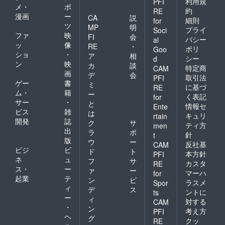
利用規
PFI
メ・
ポ
約
RE
漫画
ー
CA
説
細則
for
ツ
MP
明
プライ
Soci
ファ
映
FI
会
バシー
al
ッ
像
RE
・
ポリ
Goo
ショ
・
ア
相
シー
d
ン
映
カ
談
特定商
CAM
画
デ
会
取引法
PFI
ゲー
書
ミ
に基づ
RE
ム・
籍
ー
く表記
for
サー
・
と
情報セ
Ente
ビス
雑
は
キュリ
rtain
開発
誌
ク
サ
ティ方
men
出
ラ
ポ
針
t
版
ウ
ー
反社基
CAM
ビジ
ビ
ド
ト
本方針
PFI
ネ
ュ
フ
サ
カスタ
RE
ス・
ー
ァ
ー
マーハ
for
起業
テ
ン
ビ
ラスメ
Spor
ィ
デ
ス
ントに
ts
ー
ィ
対する
CAM
・
ン
考え方
PFI
ヘ
グ
クッ
RE