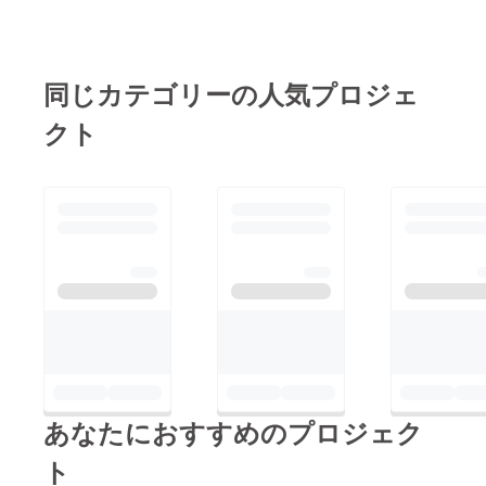
おりますので、ぜひご
一部ですが、これはす
ます... 最初はとても不
来場ください！ 決し
べて、以前実行委員が
安でしたが、皆様か
て後悔させません！
語ってくれた熱い思い
ら、現段階で３４万円
お待ちしております！
同じカテゴリーの人気プロジェ
です。実行委員もいろ
ものご支援をいただく
いろな考えの人がい
ことができました。
クト
て、それも今年は約１
本当にありがとうござ
００名もの人で実行委
います。 残り16万
員会が構成されている
円、私たちは最後まで
ため、その分この「～
諦めません。 販売甲
したい」という熱い思
子園は初め参加生徒数
いはそれぞれが持って
５０人ほどの県内高校
います。 現在、この
生達が集まる、決して
「～したい」という実
大きいとはいえない大
行委員一人一人がもっ
会でした。 私たち
ている思いを自分たち
は、『全国大会』とい
で叶えるために、まず
う大きな夢に向けて、
あなたにおすすめのプロジェク
は高校生よりも自分た
地域の方々のご協力も
ト
ちが一生懸命に取り組
あり、回を重ねるごと