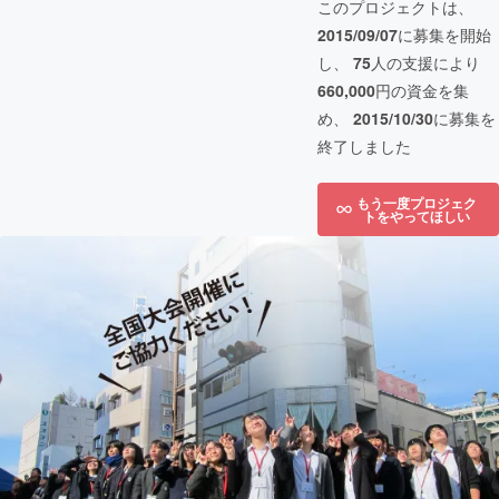
このプロジェクトは、
2015/09/07
に募集を開始
し、
75
人の支援により
660,000
円の資金を集
め、
2015/10/30
に募集を
終了しました
もう一度プロジェク
トをやってほしい