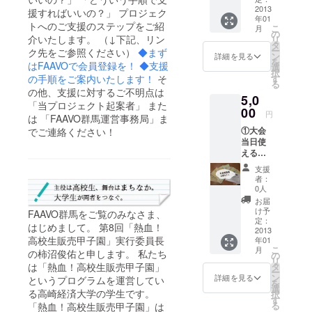
す。
て。。
2013
援すればいいの？」 プロジェク
年01
サイト
高校生が商
トへのご支援のステップをご紹
こ
月
と報告
の
品を考え
介いたします。 （↓下記、リン
リ
書にお
タ
ー
ク先をご参照ください）
◆まず
て、競っ
名前記
ン
詳細を見る
を
載（任
はFAAVOで会員登録を！
◆支援
選
て、売っ
択
意）
す
の手順をご案内いたします！
そ
る
て、優勝を
の他、支援に対するご不明点は
5,0
決める販売
「当プロジェクト起案者」 また
00
円
を切り口に
は 「FAAVO群馬運営事務局」ま
した大会で
①大会
でご連絡ください！
当日使
す。
える商
高崎えびす
品券500
支援
円分 ②
講市に合わ
者：
感謝！
0人
せて、11月
の気持
お届
21日、22日
ちを込
け予
FAAVO群馬をご覧のみなさま、
め
定：
の2日間開催
はじめまして。 第8回「熱血！
て。。
2013
ですので、
高校生販売甲子園」実行委員長
年01
サイト
こ
月
ぜひ足を運
の柿沼俊佑と申します。 私たち
と報告
の
リ
書にお
は「熱血！高校生販売甲子園」
タ
んでくださ
ー
名前記
ン
詳細を見る
というプログラムを運営してい
を
載（任
選
る高崎経済大学の学生です。
択
意） ③
す
る
「熱血！高校生販売甲子園」は
大会報