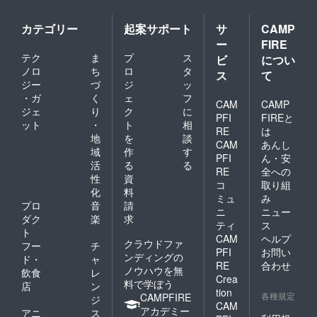
カテゴリー
起案サポート
サ
CAMP
ー
FIRE
テク
ま
プ
ス
ビ
につい
ノロ
ち
ロ
タ
ス
て
ジー
づ
ジ
ッ
・ガ
く
ェ
フ
CAM
CAMP
ジェ
り
ク
に
PFI
FIREと
ット
・
ト
相
RE
は
地
を
談
CAM
あんし
域
作
す
PFI
ん・安
活
る
る
RE
全への
性
資
コ
取り組
化
料
ミュ
み
プロ
音
請
ニ
ニュー
ダク
楽
求
ティ
ス
ト
CAM
ヘルプ
クラウドファ
フー
チ
PFI
お問い
ンディングの
ド・
ャ
RE
合わせ
ノウハウを無
飲食
レ
Crea
料で学ぼう
店
ン
tion
各種規定
CAMPFIRE
ジ
CAM
アカデミー
アニ
ス