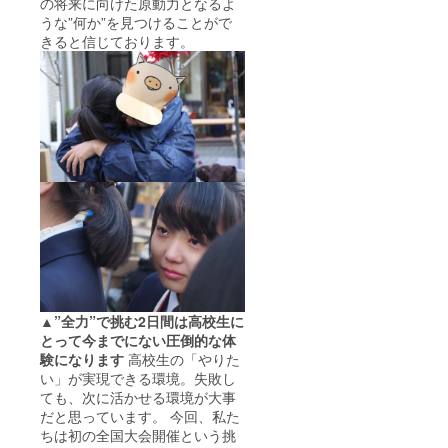
の将来に向けた原動力となるよ
うな”何か”を見つけることがで
きると信じております。
▲”全力”で挑む2日間は高校生に
とって今までにない圧倒的な体
験になります
高校生の「やりた
い」が実現できる環境。失敗し
ても、次に活かせる環境が大事
だと思っています。 今回、私た
ちは初の全国大会開催という挑