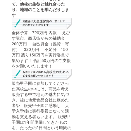
て、他校の生徒と触れ合った
り、地域のことを学んだりしま
す
全体予算 720万円 内訳 えび
す講市、商店街からの補助金
200万円 自己資金（協賛・寄
付） 320万円 不足分 150
万円 残り150万円を実行委員で
集めます！ 合計50万円のご支援
をお願いいたします！
販売甲子園に参加してくださっ
た高校生の中には、商品を考え
販売する中で地元の魅力に気づ
き、後に地元食品会社に務めた
者や、販売甲子園に感動し、大
学入学後に実行委員になって活
動を支える者もいます。 販売甲
子園は1年間準備してきたもの
を、たったの2日間という時間の