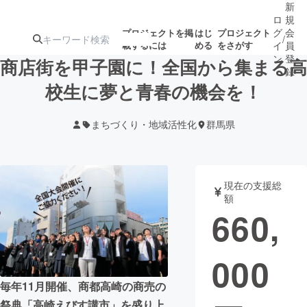
新
ロ
規
グ
会
プロジェクトを掲
はじ
プロジェクト
/
載するには
める
をさがす
イ
員
ン
登
商店街を甲子園に！全国から集まる高
録
校生に夢と青春の機会を！
人気のプロ
注目のリ
注目の新着プロ
募集終了が近いプ
もうすぐ公開
まちづくり・地域活性化
群馬県
ジェクト
ターン
ジェクト
ロジェクト
されます
アート・写真
音楽
現在の支援総
額
660,
テクノロジー・ガジェット
ゲーム・サ
000
映像・映画
書籍・雑誌
毎年11月開催、商都高崎の商売の
ビジネス・起業
チャレンジ
祭典「高崎えびす講市」を盛り上