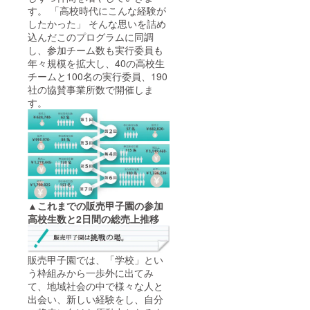
待（当
す。 「高校時代にこんな経験が
日来ら
したかった」 そんな思いを詰め
れない
込んだこのプログラムに同調
場合は
web上
し、参加チーム数も実行委員も
から審
年々規模を拡大し、40の高校生
査いた
チームと100名の実行委員、190
だきま
社の協賛事業所数で開催しま
す）
す。
▲これまでの販売甲子園の参加
高校生数と2日間の総売上推移
販売甲子園では、「学校」とい
う枠組みから一歩外に出てみ
て、地域社会の中で様々な人と
出会い、新しい経験をし、自分