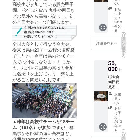
分 ②感
⑤販売
0人
高校生が参加している販売甲子
謝！の
甲子園
お届
園。 今年は初めて九州や四国な
気持ち
2015オ
け予
どの県外から高校が参加し、初
を込め
フィ
定：
の全国大会として開催します。
て。。
2013
シャル
年01
サイト
DVD(実
こ
月
と報告
行委員
の
リ
書にお
からの
タ
ー
名前記
全力感
ン
全国大会として行なう今大会。
詳細を見る
を
載（任
謝付) ⑥
選
従来は県内20チーム程の規模感
択
意） ③
高校生
す
でしたが、今年は県内外40チー
る
大会報
からあ
ムでの開催になります！ しか
50,
告書 ④
りがと
も、九州や四国等の高校も参加
女子大
000
う！サ
円
生が選
ンクス
に名乗りを上げており、盛り上
①大会
ぶ♪
カー
がること間違いなしです。
当日使
ちょっ
ド！
える商
とした
品券
高崎
支援
5,000円
グッズ
者：
分 ②感
⑤販売
0人
謝！の
甲子園
お届
気持ち
2015オ
け予
を込め
フィ
定：
▲昨年は高校生チームが18チー
て。。
2013
シャル
年01
サイト
ム（153名）が参加
ですが、群
DVD ⑥
こ
月
と報告
高校生
の
馬県から距離の遠い高校ほど、
リ
書にお
から感
タ
交通費や宿泊費などがかさみ、