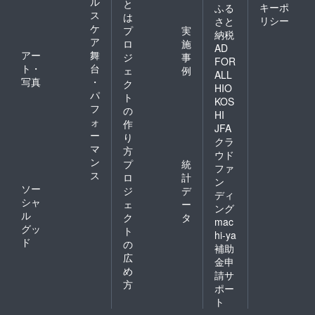
ル
と
キーポ
ふる
ス
は
リシー
さと
ケ
プ
実
納税
ア
ロ
施
AD
アー
舞
ジ
事
FOR
ト・
台
ェ
例
ALL
写真
・
ク
HIO
パ
ト
KOS
フ
の
HI
ォ
作
JFA
ー
り
クラ
マ
方
ウド
ン
プ
統
ファ
ス
ロ
計
ン
ソー
ジ
デ
ディ
シャ
ェ
ー
ング
ル
ク
タ
mac
グッ
ト
hi-ya
ド
の
補助
広
金申
め
請サ
方
ポー
ト