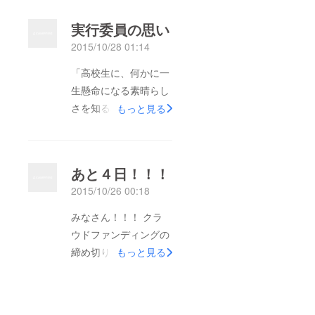
です。 実行委員一同
実行委員の思い
とてもうれしく思いま
2015/10/28 01:14
す。 本当にありがと
うございます。 ラス
「高校生に、何かに一
ト１日もどうかよろし
生懸命になる素晴らし
くお願いいたします。
さを知る機会を提供し
もっと見る
また、１０月３１日
たい！」 「自分が去
（土）～１１月３日
年できなかったことを
（火）の間で、私たち
今年こそは実現させた
あと４日！！！
が通う高崎経済大学で
い！」 「運営側にい
2015/10/26 00:18
学祭"三扇祭"が行われ
る私たちが一番近く
ます。 そこで私たち
で、高校生の成長、ま
みなさん！！！ クラ
販売甲子園の模擬店も
た販売甲子園を開催す
ウドファンディングの
出展させていただきま
ることで高崎に多くの
締め切りまであと４日
もっと見る
す！ 販売商品につき
人が集まる姿を見てみ
となりました。 もう
ましては、来場された
たい！」 「自分たち
締め切りの日までは片
方のお楽しみになって
で歴史を作りたい！」
手で数えられてしまい