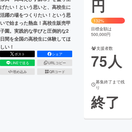
円
げたい！という思いと、高校生に
まちづくり・地域活性化
活躍の場をつくりたい！という思
132%
いで始まった熱血！高校生販売甲
目標金額は
CAMPFIRE for Social Good
CAMPFIRE Creation
子園。実践的な学びと圧倒的な2
500,000円
CAMPFIREふるさと納税
machi-ya
コミュニティ
日間を全国の高校生に体験してほ
しい！
支援者数
75
人
ポスト
シェア
LINEで送る
URLコピー
埋め込み
QRコード
募集終了まで残
り
終了