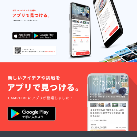
成功に導いていこうと
実行委員会一同が同じ
イメージをもって頑
張っています。 残り
２日となりました。
皆様のご支援のおかげ
で、現在３８万８千円
もの支援金が集まり、
達成率７７％です！
皆様本当にありがとう
ございます。 ぜひ皆
様、高校生、地域もも
ちろんではあります
が、私たち大学生が熱
くなっている販売甲子
園にご支援をよろしく
お願いいたします。