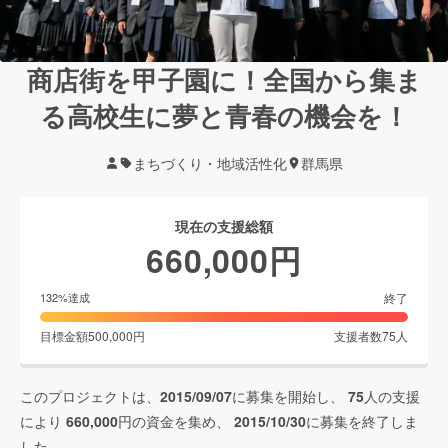
商店街を甲子園に！全国から集ま
る高校生に夢と青春の機会を！
まちづくり・地域活性化
群馬県
現在の支援総額
660,000
円
終了
132
%達成
目標金額
500,000
円
支援者数
75
人
このプロジェクトは、
2015/09/07
に募集を開始し、
75
人の支援
により
660,000
円の資金を集め、
2015/10/30
に募集を終了しま
した