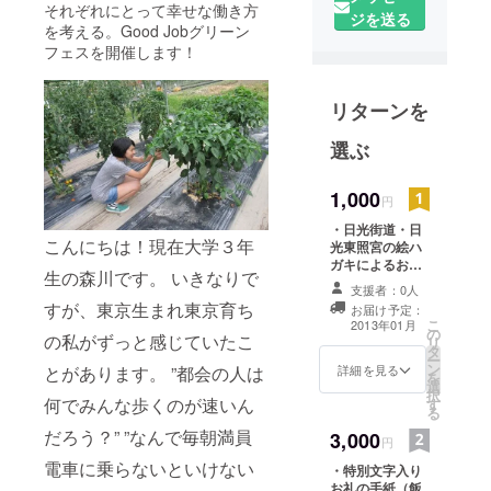
それぞれにとって幸せな働き方
ジを送る
を考える。Good Jobグリーン
フェスを開催します！
リターンを
選ぶ
1,000
円
・日光街道・日
こんにちは！現在大学３年
光東照宮の絵ハ
ガキによるお礼
生の森川です。 いきなりで
の手紙
支援者：0人
すが、東京生まれ東京育ち
お届け予定：
こ
2013年01月
の
の私がずっと感じていたこ
リ
タ
ー
ン
詳細を見る
とがあります。 ”都会の人は
を
選
択
何でみんな歩くのが速いん
す
る
だろう？” ”なんで毎朝満員
3,000
円
電車に乗らないといけない
・特別文字入り
お礼の手紙（飯