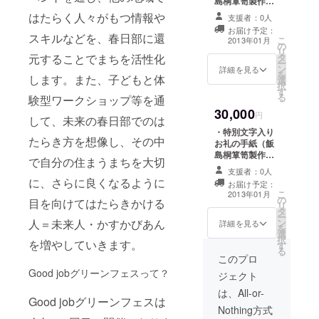
島桐箪笥製作所
援者様のお名前
の春日部名産桐
はたらく人々がもつ情報や
を掲示させて頂
支援者：0人
製ハガキ） ・
きます。
お届け予定：
春日部のお野菜
スキルなどを、春日部に還
こ
2013年01月
の
セット（旬のお
リ
元することでまちを活性化
タ
野菜3種類程度）
ー
ン
年１回 ・「未来
詳細を見る
を
します。また、子どもと体
選
かすかびあん」
択
す
オリジナルブレ
る
験型ワークショップ等を通
ンド緑茶（春日
30,000
部のおづつみ園
円
して、未来の春日部でのは
さん特製） ・当
・特別文字入り
協会活動報告書
たらき方を想像し、その中
お礼の手紙（飯
・グリーンフェ
島桐箪笥製作所
で自分の住まうまちを大切
ス当日に会場内
の春日部名産桐
にて配布する会
支援者：0人
製ハガキ） ・
に、さらに良くなるように
場マップに、ご
お届け予定：
循環型プラン
こ
支援者様のお名
2013年01月
の
ター菜園１セッ
目を向けてはたらきかける
リ
前を掲示させて
タ
ト ・「未来かす
ー
いただきます。
人＝未来人・かすかびあん
ン
かびあん」オリ
詳細を見る
を
・「未来かすか
選
ジナルブレンド
択
びあん」掲示時
を増やしていきます。
す
緑茶（春日部の
る
およびイベント
おづつみ園さん
このプロ
のチラシ・HP等
特製） ・春日部
Good jobグリーンフェスって？
の広報物にお名
ジェクト
のお野菜セッ
前を掲載させて
ト 年１回 ・日
は、All-or-
いただきます。
Good jobグリーンフェスは
光街道でつなが
Nothing方式
る栃木県のおい