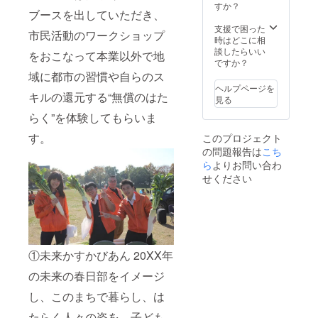
すか？
ブースを出していただき、
支援で困った
市民活動のワークショップ
時はどこに相
談したらいい
をおこなって本業以外で地
ですか？
域に都市の習慣や自らのス
ヘルプページを
キルの還元する“無償のはた
見る
らく”を体験してもらいま
す。
このプロジェクト
の問題報告は
こち
ら
よりお問い合わ
せください
①未来かすかびあん 20XX年
の未来の春日部をイメージ
し、このまちで暮らし、は
たらく人々の姿を、子ども