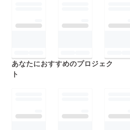
のグリーンフェスに出
レートにのせて、提供
店してくださるお店の
します(^^) さらに、
数は約30店です！飲食
セットでドイツビール
ブースだけではなく漫
も販売します！次の日
画家体験などなど…
は日曜日ですので、安
そこで、今日は広島流
心して飲めますね＼
お好み焼きを販売する
(^o^)／！ 是非是非お
七夜さんをご紹介しま
立ち寄りください！
す！ ご夫婦のふるさ
あなたにおすすめのプロジェク
とである広島と山形の
ト
ふるさとの食材をふん
だんに取り入れた、本
場の広島のお好み焼き
が堪能できるお店で
す。 グリーンフェス
当日は、春日部限定の
大凧焼というたこ焼き
を販売します！