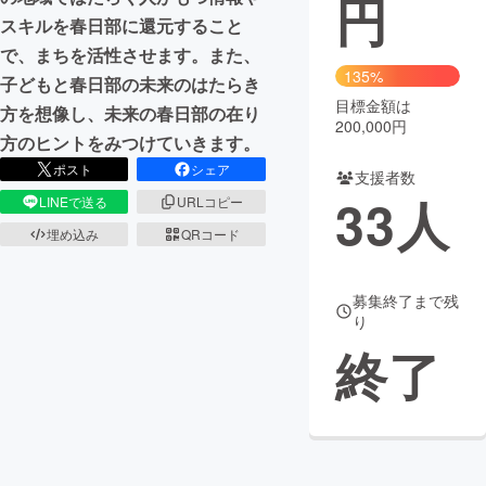
円
スキルを春日部に還元すること
まちづくり・地域活性化
で、まちを活性させます。また、
135%
子どもと春日部の未来のはたらき
目標金額は
CAMPFIRE for Social Good
CAMPFIRE Creation
方を想像し、未来の春日部の在り
200,000円
CAMPFIREふるさと納税
machi-ya
コミュニティ
方のヒントをみつけていきます。
ポスト
シェア
支援者数
33
人
LINEで送る
URLコピー
埋め込み
QRコード
募集終了まで残
り
終了