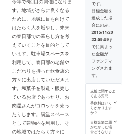
今年で6回目の開催になりま
しいもの（前田
です。
牧場ドライエイ
す。地域がさらに良くなる
目標金額を
ジングビーフ）
・当協会活動報
達成した場
ために、地域に目を向けて
告書 ・グリーン
合にのみ、
はたらく人を増やし、未来
フェス当日に会
場内にて配布す
2015/11/20
の春日部での暮らし方を考
る会場マップ
23:59:59
ま
に、ご支援者様
えていくことを目的として
のお名前を掲示
でに集まっ
させて頂きま
います。駐車場スペースを
た金額が
す。 ・「未来か
すかびあん」掲
ファンディ
利用して、春日部の老舗や
示時およびイベ
ングされま
ントのチラシ・
こだわりを持った飲食店の
HP等の広報物に
す。
方々に出店していただきま
お名前を掲載さ
せていただきま
す。和菓子を製造・販売し
す。
支援に関するよ
くある質問
ているお店であったり、お
手数料はいく
肉屋さんがコロッケを売っ
らかかります
か？
たりします。講堂スペース
として建物内を利用し、そ
目標金額に届
かなかった場
の地域ではたらく方々に
合どうなりま