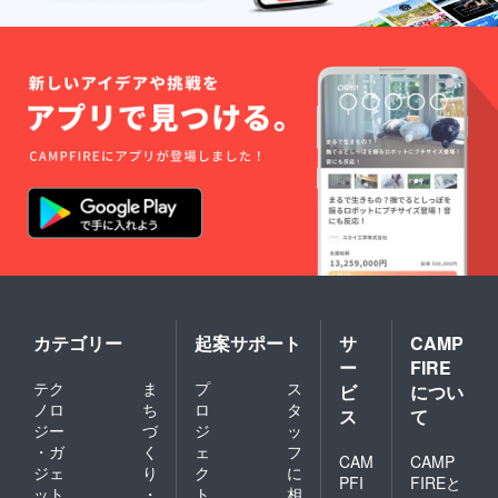
カテゴリー
起案サポート
サ
CAMP
ー
FIRE
テク
ま
プ
ス
ビ
につい
ノロ
ち
ロ
タ
ス
て
ジー
づ
ジ
ッ
・ガ
く
ェ
フ
CAM
CAMP
ジェ
り
ク
に
PFI
FIREと
ット
・
ト
相