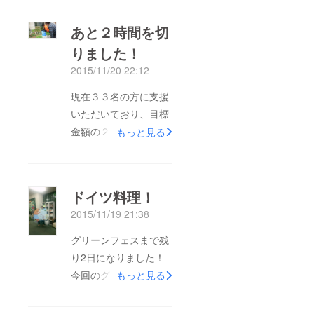
あと２時間を切
りました！
2015/11/20 22:12
現在３３名の方に支援
いただいており、目標
金額の２０万円を達成
もっと見る
しました！ご協力くだ
さいましてありがとう
ございます！まだ残り
ドイツ料理！
２時間ありますので、
2015/11/19 21:38
まだまだご支援受け付
けております！ 準備
グリーンフェスまで残
期間はあっという間に
り2日になりました！
過ぎ、来る明日、第６
今回のグリーンフェス
もっと見る
回グリーンフェスが開
では、ドイツからはる
催します。運営スタッ
ばる日本にワーキング