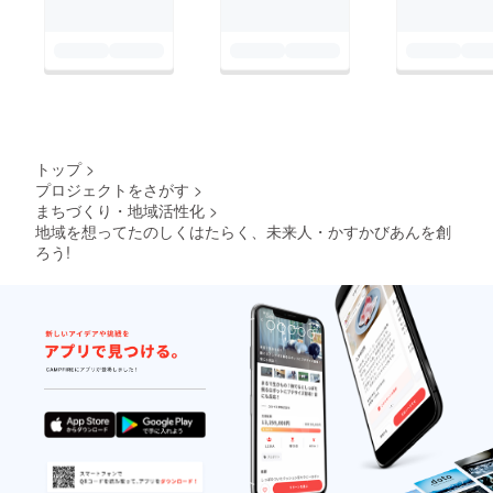
http://www.778-
j.com/newpage21.html
その他のグリーンフェ
スに向けて参加してく
ださるお店の情報や、
学生発信の情報など
トップ
>
Facebookで発信して
プロジェクトをさがす
>
います！
まちづくり・地域活性化
>
https://www.facebook.
地域を想ってたのしくはたらく、未来人・かすかびあんを創
ろう!
com/jes.gj8 是非ご覧
ください