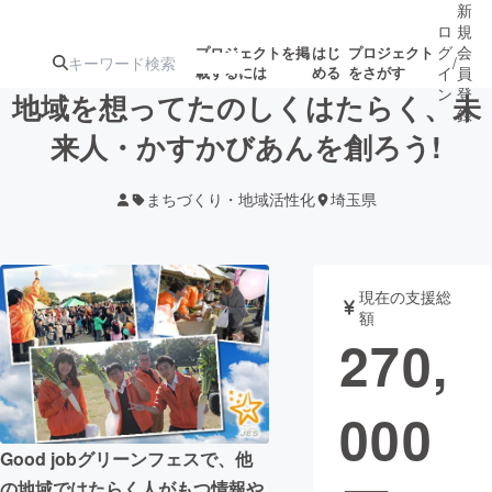
新
ロ
規
グ
会
プロジェクトを掲
はじ
プロジェクト
/
載するには
める
をさがす
イ
員
ン
登
地域を想ってたのしくはたらく、未
録
来人・かすかびあんを創ろう!
人気のプロ
注目のリ
注目の新着プロ
募集終了が近いプ
もうすぐ公開
まちづくり・地域活性化
埼玉県
ジェクト
ターン
ジェクト
ロジェクト
されます
アート・写真
音楽
現在の支援総
額
270,
テクノロジー・ガジェット
ゲーム・サ
000
映像・映画
書籍・雑誌
Good jobグリーンフェスで、他
ビジネス・起業
チャレンジ
の地域ではたらく人がもつ情報や