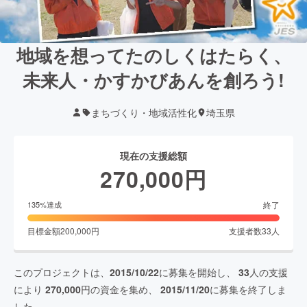
地域を想ってたのしくはたらく、
未来人・かすかびあんを創ろう!
まちづくり・地域活性化
埼玉県
現在の支援総額
270,000
円
終了
135
%達成
目標金額
200,000
円
支援者数
33
人
このプロジェクトは、
2015/10/22
に募集を開始し、
33
人の支援
により
270,000
円の資金を集め、
2015/11/20
に募集を終了しま
した