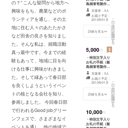
の？” こんな疑問から地方へ
島桐箪笥製作所
の春日部名産桐
興味をもち、農業などのボ
支援者：0人
製ハガキ） ・
お届け予定：
当協会活動報告
ランティアを通し、その土
こ
2013年01月
の
書
リ
タ
地に住む人々のあたたかさ
ー
ン
詳細を見る
を
など田舎の良さを知りまし
選
択
す
る
た。そんな私は、就職活動
5,000
円
真っ最中です。今までの経
・特別文字入り
験もあって、地域に目を向
お礼の手紙（飯
島桐箪笥製作所
ける仕事に興味がわきまし
の春日部名産桐
支援者：0人
製ハガキ） ・
た。そして縁あって春日部
お届け予定：
「未来かすかび
こ
2013年01月
を良くしようというイベン
の
あん」オリジナ
リ
タ
ルブレンド緑茶
ー
トの核となる会社を知り、
ン
（春日部のおづ
詳細を見る
を
選
つみ園さん特
択
参画しました。 今回春日部
す
製） ・当協会活
る
動報告書 ・グ
で行われるGood jobグリー
10,000
リーンフェス当
円
日に会場内にて
ンフェスで、さまざまなイ
・特別文字入り
配布する会場
お礼の手紙（飯
ベントを通し、他の地域で
マップに、ご支