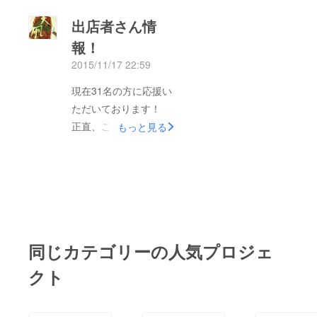
フは最後の総仕上げと
ホリデーでいらっ
出店者さん情
いうことで今現在も作
しゃってるラウラさん
報！
業しています！ プラ
に、ブースを出店して
ンター教室への準備や
2015/11/17 22:59
いただきます！ ラウ
ら… ドイツ料理の仕
ラさんお手製のドイツ
現在31名の方に応援い
込みだったり… 当日
料理が食べることがで
ただいております！
配布する会場マップや
きる大チャンス！ こ
正直、こんなにも大勢
もっと見る
スタンプラリーの作業
の看板が目印です～！
の方に応援していただ
であったり… 皆さん
かわいい！ ドイツと
けると思っていなく
とっても真剣かつ楽し
いったらソーセージ！
て、すごく驚いていま
く行っています（＾
はもちろんですが、
す。本当にありがとう
＾） 明日は天気にも
その他にもザワークラ
ございます！ グリー
恵まれ気温も２０度ま
フトというキャベツの
ンフェスまで残り3日
で上がる予定で、比較
塩漬け 北ドイツでポ
同じカテゴリーの人気プロジェ
となりました。ES開
的過ごしやすいかと思
ピュラーなライ麦パン
発では、会場内での仕
クト
います。たくさんのご
ドイツの家庭で好まれ
組みや作りや計画など
来場お待ちしておりま
よく食されるゼリーや
進めています！ 今回
す！
マッシュポテトをプ