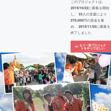
このプロジェクトは、
2015/10/22
に募集を開始
し、
33
人の支援により
270,000
円の資金を集
め、
2015/11/20
に募集を
終了しました
もう一度プロジェク
トをやってほしい