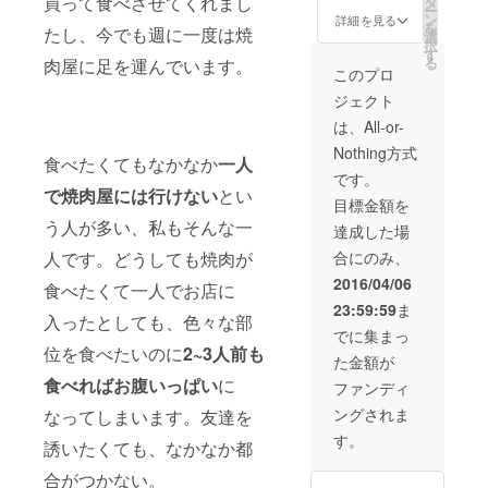
買って食べさせてくれまし
タ
ー
くださ
ン
詳細を見る
を
たし、今でも週に一度は焼
い。 ※
選
択
レセプ
す
る
肉屋に足を運んでいます。
ション
このプロ
は4/7・
ジェクト
8の予定
です。
は、All-or-
Nothing方式
食べたくてもなかなか
一人
です。
で焼肉屋には行けない
とい
目標金額を
う人が多い、私もそんな一
達成した場
人です。どうしても焼肉が
合にのみ、
2016/04/06
食べたくて一人でお店に
23:59:59
ま
入ったとしても、色々な部
でに集まっ
位を食べたいのに
2~3人前も
た金額が
食べればお腹いっぱい
に
ファンディ
ングされま
なってしまいます。友達を
す。
誘いたくても、なかなか都
合がつかない。