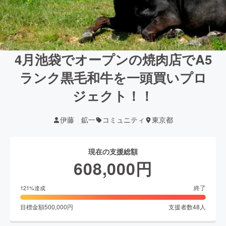
4月池袋でオープンの焼肉店でA5
ランク黒毛和牛を一頭買いプロ
ジェクト！！
伊藤 鉱一
コミュニティ
東京都
現在の支援総額
608,000
円
終了
121
%達成
目標金額
500,000
円
支援者数
48
人