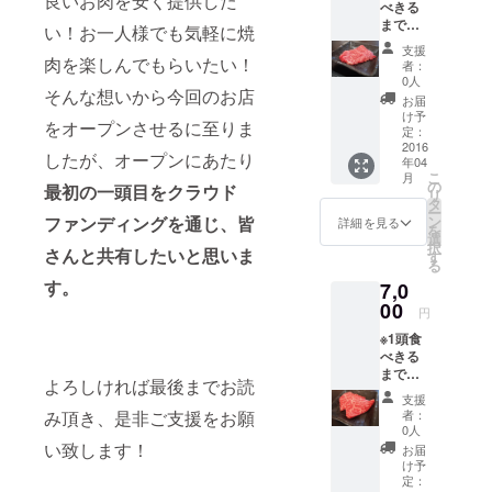
良いお肉を安く提供した
べきる
まで店
い！お一人様でも気軽に焼
内にお
支援
名前を
肉を楽しんでもらいたい！
者：
掲示さ
0人
そんな想いから今回のお店
せて頂
お届
きま
け予
をオープンさせるに至りま
す。ご
定：
不要の
2016
したが、オープンにあたり
年04
方は事
こ
月
前にお
の
最初の一頭目をクラウド
リ
知らせ
タ
ー
くださ
ファンディングを通じ、皆
ン
詳細を見る
を
い。
選
択
さんと共有したいと思いま
す
る
す。
7,0
00
円
※1頭食
べきる
まで店
よろしければ最後までお読
内にお
支援
名前を
み頂き、是非ご支援をお願
者：
掲示さ
0人
せて頂
い致します！
お届
きま
け予
す。ご
定：