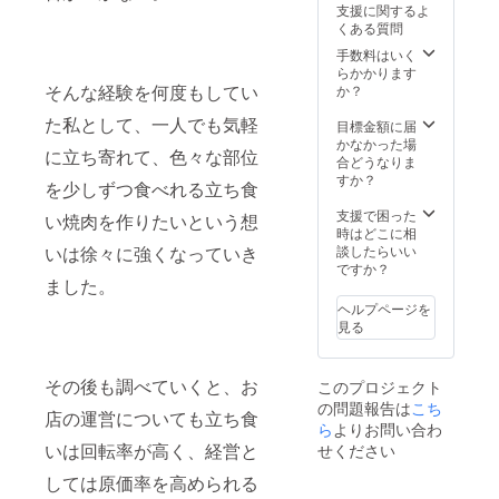
支援に関するよ
くある質問
手数料はいく
らかかります
そんな経験を何度もしてい
か？
た私として、一人でも気軽
目標金額に届
かなかった場
に立ち寄れて、色々な部位
合どうなりま
すか？
を少しずつ食べれる立ち食
支援で困った
い焼肉を作りたいという想
時はどこに相
いは徐々に強くなっていき
談したらいい
ですか？
ました。
ヘルプページを
見る
その後も調べていくと、お
このプロジェクト
の問題報告は
こち
店の運営についても立ち食
ら
よりお問い合わ
いは回転率が高く、経営と
せください
しては原価率を高められる