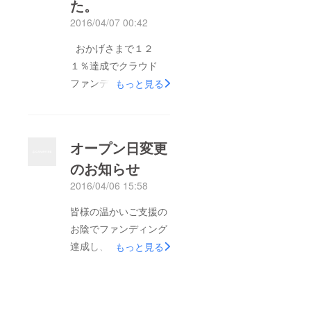
た。
パーティーと 本オー
プンの準備に明け暮れ
2016/04/07 00:42
ておりますので 今し
おかげさまで１２
ばらくお待ちくださ
１％達成でクラウド
い。 最高のお肉と最
ファンディング終了い
もっと見る
高のおもてなしでお出
たしました。 たくさ
迎え いたしますので
んのご支援ありがとう
ご期待ください。 立
ございました。 トラ
喰い焼肉 美そ乃 伊
オープン日変更
ブルにより4月9日のグ
藤鉱一
のお知らせ
ランドオープンは延期
2016/04/06 15:58
となりましたが 引き
続きご支援者の方には
皆様の温かいご支援の
レポート等にて状況報
お陰でファンディング
告をしていくの でご
達成し、４月９日のグ
もっと見る
確認ください。 リ
ランドオープンを目指
ターン商品のご案内を
しておりましたが 構
順次、ご登録のアドレ
造上の重大な欠陥が見
スにお送りしています