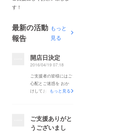
す！
最新の活動
もっと
報告
見る
開店日決定
2016/04/19 07:18
ご支援者の皆様にはご
心配とご迷惑を おか
けしており大変申し訳
もっと見る
ありません。 ようや
く工事が再開し開店日
が 4月29日（金）に決
ご支援ありがと
まりました。 スタッ
うございまし
フ一同レセプション