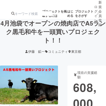
新
ロ
規
グ
会
プロジェクトを掲
はじ
プロジェクト
/
載するには
める
をさがす
イ
員
ン
登
4月池袋でオープンの焼肉店でA5ラン
録
ク黒毛和牛を一頭買いプロジェク
ト！！
人気のプロ
注目のリ
注目の新着プロ
募集終了が近いプ
もうすぐ公開
ジェクト
ターン
ジェクト
ロジェクト
されます
伊藤 鉱一
コミュニティ
東京都
アート・写真
音楽
現在の支援総
テクノロジー・ガジェット
ゲーム・サ
額
608,
映像・映画
書籍・雑誌
000
ビジネス・起業
チャレンジ