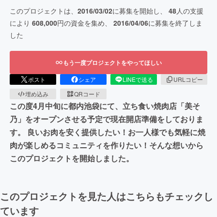
このプロジェクトは、
2016/03/02
に募集を開始し、
48
人の支援
により
608,000
円の資金を集め、
2016/04/06
に募集を終了しま
した
もう一度プロジェクトをやってほしい
ポスト
シェア
LINEで送る
URLコピー
埋め込み
QRコード
この度4月中旬に都内池袋にて、立ち食い焼肉店「美そ
乃」をオープンさせる予定で現在開店準備をしておりま
す。 良いお肉を安く提供したい！お一人様でも気軽に焼
肉が楽しめるコミュニティを作りたい！そんな想いから
このプロジェクトを開始しました。
このプロジェクトを見た人はこちらもチェックし
ています