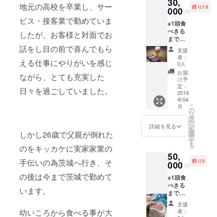
30,
は4/7・
地元の高校を卒業し、サー
残り15
8の予定
000
円
です。
ビス・接客業で勤めていま
※1頭食
べきる
したが、お客様と対面でお
まで店
内にお
話をし目の前で喜んでもら
支援
名前を
者：
える仕事にやりがいを感じ
掲示さ
0人
せて頂
お届
ながら、とても充実した
きま
け予
す。ご
定：
日々を過ごしていました。
不要の
2016
年04
方は事
こ
月
前にお
の
リ
知らせ
タ
ー
くださ
ン
詳細を見る
を
い。 ※
しかし26歳で父親が倒れた
選
択
レセプ
す
る
のをキッカケに実家家業の
ション
50,
は4/7・
手伝いの為茨城へ行き、そ
残り3
8の予定
000
円
です。
の後は今まで茨城で勤めて
※1頭食
べきる
います。
まで店
内にお
支援
名前を
幼いころから食べる事が大
者：
掲示さ