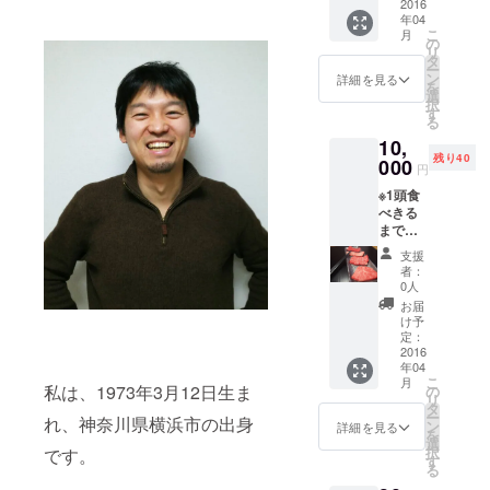
不要の
2016
年04
方は事
こ
月
前にお
の
リ
知らせ
タ
ー
くださ
ン
詳細を見る
を
い。
選
択
す
る
10,
残り40
000
円
※1頭食
べきる
まで店
内にお
支援
名前を
者：
掲示さ
0人
せて頂
お届
きま
け予
す。ご
定：
不要の
2016
年04
方は事
こ
月
前にお
私は、1973年3月12日生ま
の
リ
知らせ
タ
ー
れ、神奈川県横浜市の出身
くださ
ン
詳細を見る
を
い。 ※
選
択
です。
レセプ
す
る
ション