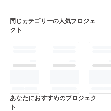
つかり工事に遅れが出
が 登録アドレスが携
ております。 その為
帯電話のアドレスの方
予定していました４月
は、画像が大きすぎて
同じカテゴリーの人気プロジェ
９日のグランドオープ
届いていないようで
ン並びに4/7・4/8のレ
クト
す。 パソコン等でも
セプションが延期に
見られるアドレスを当
なってしまいました。
方に教えていただけれ
楽しみにして頂いて
ばそちらに 画像デー
いるご支援者様・既に
タをお送りするのでよ
ご予定を組んで頂いた
ろしくお願いします。
ご支援者様には大変申
開店日・レセプショ
し訳ない事になりまし
ン開催予定など、ご質
て深くお詫びを申し上
問は送られているメー
げます。 何とか１日
ルアドレスに ご返信
でも早く工事を完了し
いただければお答えい
てオープンできるよう
あなたにおすすめのプロジェク
たしますのでお願い致
にスタッフ一同頑張っ
します。 立喰い焼肉
ト
ていますのでもうしば
美そ乃 伊藤鉱一