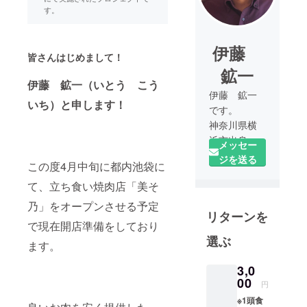
す。
伊藤
皆さんはじめまして！
鉱一
伊藤 鉱一（いとう こう
伊藤 鉱一
いち）と申します！
です。
神奈川県横
浜市出身、
メッセー
現在は茨城
ジを送る
この度4月中旬に都内池袋に
県在住で
て、立ち食い焼肉店「美そ
す。
焼肉好きが
乃」をオープンさせる予定
リターンを
高じて、こ
で現在開店準備をしており
の春焼肉店
選ぶ
ます。
をオープン
させちゃい
3,0
ます！！
00
円
※1頭食