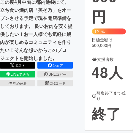
この度4月中旬に都内池袋にて、
円
立ち食い焼肉店「美そ乃」をオー
まちづくり・地域活性化
プンさせる予定で現在開店準備を
しております。 良いお肉を安く提
CAMPFIRE for Social Good
CAMPFIRE Creation
121%
供したい！お一人様でも気軽に焼
CAMPFIREふるさと納税
machi-ya
コミュニティ
目標金額は
肉が楽しめるコミュニティを作り
500,000円
たい！そんな想いからこのプロ
ジェクトを開始しました。
支援者数
48
人
ポスト
シェア
LINEで送る
URLコピー
埋め込み
QRコード
募集終了まで残
り
終了