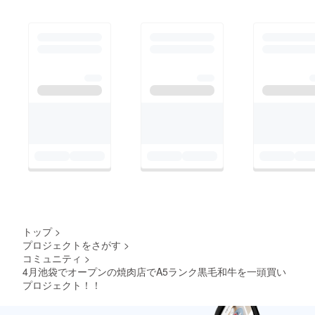
らくお待ちいただきた
いと思います。 予定
していたレセプション
パーティーは予定を組
み直して再度ご案内い
たしますので、ご了承
ください。 新たに
オープン予定日が決ま
り次第こちらのサイト
にアップいたしますの
でお待ちください。
ご期待に背く形になり
まして大変申し訳あり
トップ
>
ませんでした。 お約
プロジェクトをさがす
>
束のリターン品に関し
コミュニティ
>
ては必ずお受け取り頂
4月池袋でオープンの焼肉店でA5ランク黒毛和牛を一頭買い
プロジェクト！！
けるように誠心誠意ご
対応させて頂きますの