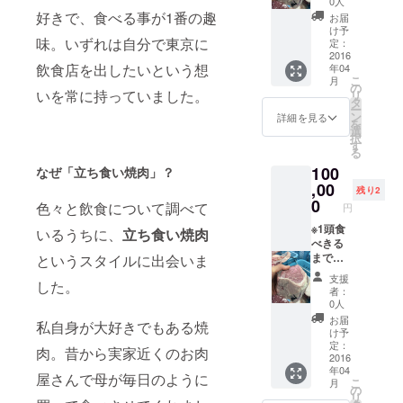
0人
せて頂
好きで、食べる事が1番の趣
お届
きま
け予
味。いずれは自分で東京に
す。ご
定：
不要の
2016
飲食店を出したいという想
年04
方は事
こ
月
前にお
の
いを常に持っていました。
リ
知らせ
タ
ー
くださ
ン
詳細を見る
を
い。 ※
選
択
レセプ
す
る
ション
100
なぜ「立ち食い焼肉」？
は4/7・
8の予定
,00
残り2
です。
0
色々と飲食について調べて
円
※1頭食
いるうちに、
立ち食い焼肉
べきる
まで店
というスタイルに出会いま
内にお
支援
した。
名前を
者：
掲示さ
0人
せて頂
お届
私自身が大好きでもある焼
きま
け予
す。ご
定：
肉。昔から実家近くのお肉
不要の
2016
年04
方は事
屋さんで母が毎日のように
こ
月
前にお
の
リ
知らせ