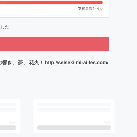
支援者数
144
人
ました
 http://seiseki-mirai-fes.com/