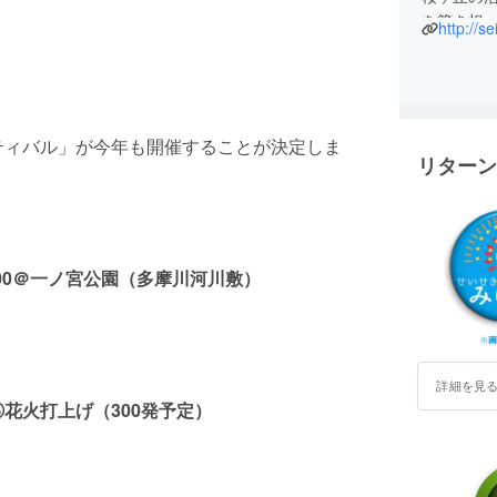
を築き担
http://s
る活性化
！
ティバル」が今年も開催することが決定しま
リターン
19:00＠一ノ宮公園（多摩川河川敷）
同
詳細を見
火打上げ（300発予定）