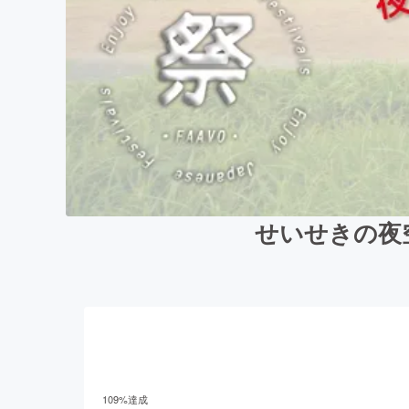
せいせきの夜
109
%達成