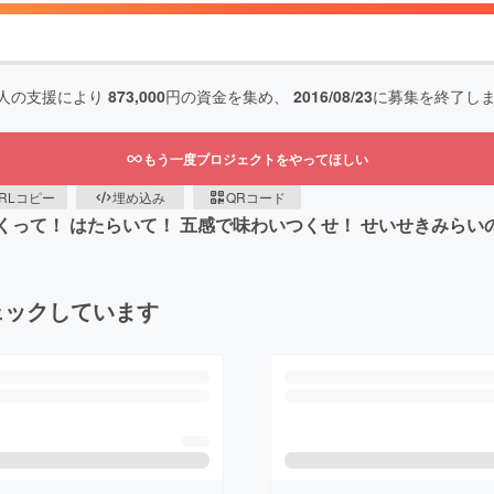
人の支援により
873,000
円の資金を集め、
2016/08/23
に募集を終了し
もう一度プロジェクトをやってほしい
RLコピー
埋め込み
QRコード
！ はたらいて！ 五感で味わいつくせ！ せいせきみらいの響き、 夢、 花火！
ェックしています