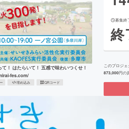
募集終
CAMPFIRE for Social Good
CAMPFIRE Creation
終
CAMPFIREふるさと納税
machi-ya
コミュニティ
このプロジェ
くって！ はたらいて！ 五感で味わいつくせ！
873,000
円の
ai-fes.com/
ピー
埋め込み
QRコード