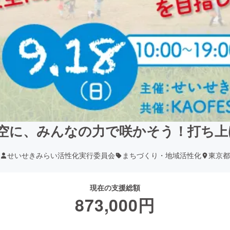
空に、みんなの力で咲かそう！打ち上げ
せいせきみらい活性化実行委員会
まちづくり・地域活性化
東京都
現在の支援総額
873,000
円