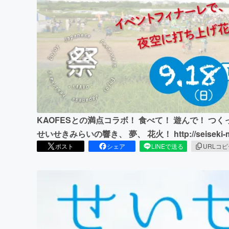
まちづくり・地域活性化
KAOFESとの満点コラボ！ 食べて！ 遊んで！ つ
せいせきみらいの響き、 夢、 花火！ http://seiseki-mir
ポスト
シェア
LINEで送る
URLコ