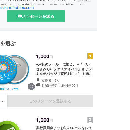
っていく人々の交流やコミュニティを繋ぎ、さらな
eiseki-mirai-fes.com
を図ることを目的とした委員会です。
メッセージを送る
を選ぶ
1,000
円
●お礼のメール に加え、 ●「せい
せきみらいフェスティバル」オリジ
ナル缶バッジ（直径31mm） を送付
させていただきます。 ※画像はイ
支援者：0人
メージです。デザインが決定しまし
お届け予定：2016年09月
たら、レポートにてご報告いたしま
す。
このリターンを選択する
る
1,000
円
実行委員会よりお礼のメールをお送