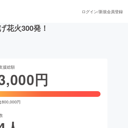
ログイン
/
新規会員登録
花火300発！
うすぐ公開されます
支援総額
プロダクト
3,000
円
ファッション
スポーツ
00,000円
数
ア
ソーシャルグッド
4
人