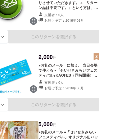
りさせていただきます。 ※「リター
ン品は不要です。」という方は、こ
ちらをお選びください。 申し訳あ
支援者：0人
りませんが、システム上、銀行振込
お届け予定：2016年08月
／コンビニ決済での支援を受け付け
ることはできません。
このリターンを選択する
る
2,000
円
●お礼のメール に加え、 当日会場
で使える ●『せいせきみらいフェス
ティバル+KAOFES（同時開催）飲
食チケット（500円×1枚）』を送付
支援者：0人
させていただきます。 以下の出店が
お届け予定：2016年08月
予定されています！ ・三河屋（フラ
イドソイミート／うのはなドーナツ
／ハイボール） ・UBRIACO（パ
このリターンを選択する
る
ニーノ／サングリア） ・seiseki
farmers meeting（野菜／ふかし
じゃがいも／ビオワイン／パン） ・
ダ・ルチアーノ（ソフトクリーム、
5,000
円
ジェラート） ・啓光えがお（焼きそ
ば） ・虎‘ｓ DINING（ソーセージ／
●お礼のメール ●「せいせきみらい
ビール） ・ＫＩＺＯ（焼きチーズリ
フェスティバル」オリジナル缶バッ