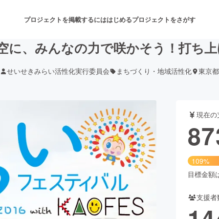
プロジェクトを掲載するには
はじめる
プロジェクトをさがす
空に、みんなの力で咲かそう！打ち上げ
せいせきみらい活性化実行委員会
まちづくり・地域活性化
東京都
注目のリターン
注目の新着プロジェクト
募集終了が近いプロジェクト
も
現在の
音楽
舞台・パフォーマンス
87
ゲーム・サービス開発
フード・飲食店
109%
書籍・雑誌出版
アニメ・漫画
目標金額は8
支援者
チャレンジ
ビューティー・ヘルスケ
14