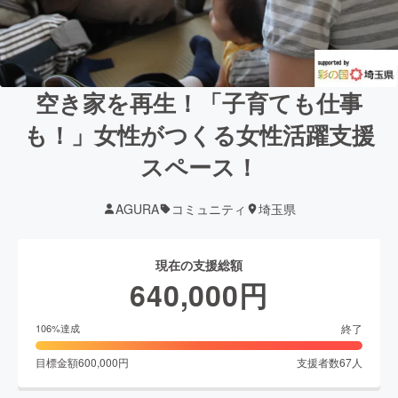
空き家を再生！「子育ても仕事
も！」女性がつくる女性活躍支援
スペース！
AGURA
コミュニティ
埼玉県
現在の支援総額
640,000
円
終了
106
%達成
目標金額
600,000
円
支援者数
67
人