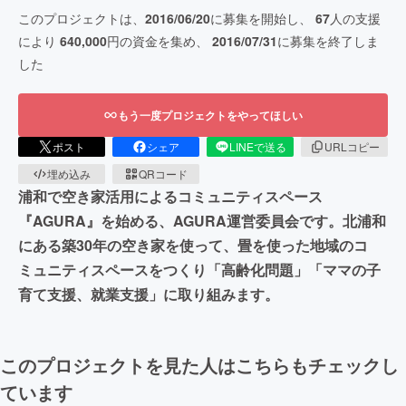
このプロジェクトは、
2016/06/20
に募集を開始し、
67
人の支援
により
640,000
円の資金を集め、
2016/07/31
に募集を終了しま
した
もう一度プロジェクトをやってほしい
ポスト
シェア
LINEで送る
URLコピー
埋め込み
QRコード
浦和で空き家活用によるコミュニティスペース
『AGURA』を始める、AGURA運営委員会です。北浦和
にある築30年の空き家を使って、畳を使った地域のコ
ミュニティスペースをつくり「高齢化問題」「ママの子
育て支援、就業支援」に取り組みます。
このプロジェクトを見た人はこちらもチェックし
ています