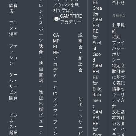
RE
合わせ
ノウハウを無
飲食
レ
Crea
料で学ぼう
店
ン
tion
各種規定
CAMPFIRE
ジ
CAM
アカデミー
アニ
ス
利用規
PFI
メ・
ポ
約
RE
漫画
ー
CA
説
細則
for
ツ
MP
明
プライ
Soci
ファ
映
FI
会
バシー
al
ッ
像
RE
・
ポリ
Goo
ショ
・
ア
相
シー
d
ン
映
カ
談
特定商
CAM
画
デ
会
取引法
PFI
ゲー
書
ミ
に基づ
RE
ム・
籍
ー
く表記
for
サー
・
と
情報セ
Ente
ビス
雑
は
キュリ
rtain
開発
誌
ク
サ
ティ方
men
出
ラ
ポ
針
t
版
ウ
ー
反社基
CAM
ビジ
ビ
ド
ト
本方針
PFI
ネ
ュ
フ
サ
カスタ
RE
ス・
ー
ァ
ー
マーハ
for
起業
テ
ン
ビ
ラスメ
Spor