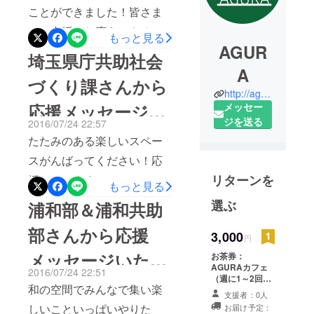
ことができました！皆さま
のご支援にお応えできるよ
もっと見る
AGUR
う、今後、AGURAがより多
埼玉県庁共助社会
くの人に利用していただ
A
づくり課さんから
き、共助の輪が拡がるよ
http://agura-urawa.jimdo.com/
応援メッセージい
メッセー
う、精進してまいりますの
ジを送る
2016/07/24 22:57
で、引き続き、応援よろし
ただきました！
たたみのある楽しいスペー
くお願いいたしま
スがんばってください！応
す！
リターンを
援しています。
もっと見る
AGURA運
選ぶ
浦和部＆浦和共助
営委員会代表 本山千絵
部さんから応援
3,000
円
メッセージいただ
お茶券：
AGURAカフェ
2016/07/24 22:51
（週に1～2回程
きました！
和の空間でみんなで集い楽
度開催）に、無
支援者：0人
料で参加。ホス
しいこといっぱいやりた
お届け予定：
トとなるスタッ