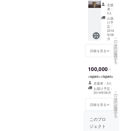
ション
支援
無料
者：
券：2階
0人
のイン
お届
キュ
け予
ベー
定：
ション
2016
年08
スペー
こ
月
スを無
の
リ
料で使
タ
ー
える。
ン
詳細を見る
を
選
択
す
る
100,000
円
<span></span>
支援者：0人
お届け予定：
こ
2016年08月
の
リ
タ
ー
ン
詳細を見る
を
選
択
す
る
このプロ
ジェクト