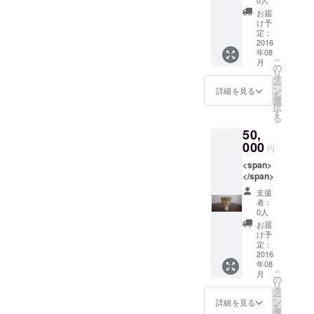
0人
お届
け予
定：
2016
年08
こ
月
の
リ
タ
ー
ン
詳細を見る
を
選
択
す
る
50,
000
円
<span>
</span>
支援
者：
0人
お届
け予
定：
2016
年08
こ
月
の
リ
タ
ー
ン
詳細を見る
を
選