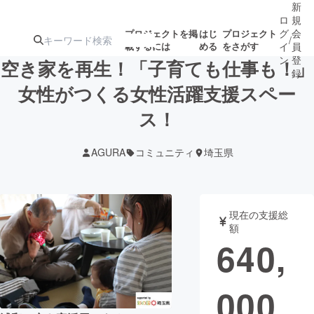
新
ロ
規
グ
会
プロジェクトを掲
はじ
プロジェクト
/
載するには
める
をさがす
イ
員
ン
登
空き家を再生！「子育ても仕事も！」
録
女性がつくる女性活躍支援スペー
ス！
人気のプロ
注目のリ
注目の新着プロ
募集終了が近いプ
もうすぐ公開
ジェクト
ターン
ジェクト
ロジェクト
されます
AGURA
コミュニティ
埼玉県
アート・写真
音楽
現在の支援総
テクノロジー・ガジェット
ゲーム・サ
額
640,
映像・映画
書籍・雑誌
000
ビジネス・起業
チャレンジ