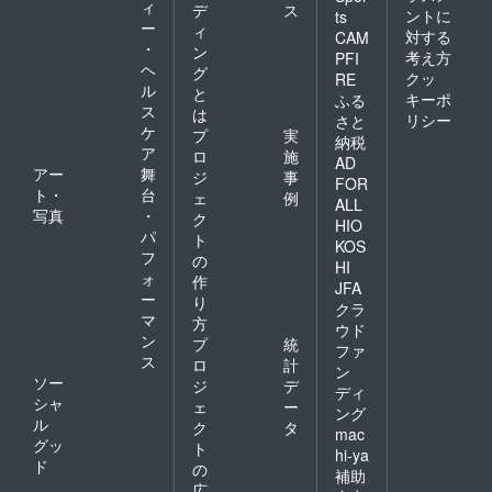
ィ
デ
ス
ントに
ts
ー
ィ
対する
CAM
・
ン
考え方
PFI
ヘ
グ
クッ
RE
ル
と
キーポ
ふる
ス
は
リシー
さと
ケ
プ
実
納税
ア
ロ
施
AD
アー
舞
ジ
事
FOR
ト・
台
ェ
例
ALL
写真
・
ク
HIO
パ
ト
KOS
フ
の
HI
ォ
作
JFA
ー
り
クラ
マ
方
ウド
ン
プ
統
ファ
ス
ロ
計
ン
ソー
ジ
デ
ディ
シャ
ェ
ー
ング
ル
ク
タ
mac
グッ
ト
hi-ya
ド
の
補助
広