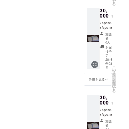
女性の
す
る
ための
30,
不動産
セミ
000
円
ナー・
<span>
パン作
</span>
り講
座・パ
支援
ソコン
者：
講座・
0人
麻雀教
お届
室な
け予
ど、さ
定：
2016
まざま
年08
なイベ
こ
月
ントや
の
リ
講座に
タ
ー
半額で
ン
詳細を見る
を
参加で
選
択
きる。
す
る
単発イ
30,
ベント
000
に限
円
る。
<span>
</span>
支援
者：