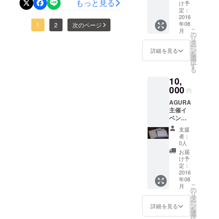
もっと見る
どをサ
け予
ポート
定：
流、共感いただき、ありが
しなが
2016
年08
とうございます！！！
1
2
次のページ
ら、一
こ
月
緒に
の
リ
AGURA
タ
ー
のコ
ン
詳細を見る
を
ミュニ
選
択
ティス
す
る
ペース
10,
を使っ
て趣味
000
円
や特技
AGURA
を活か
主催イ
してイ
ベント
ベント
割引
を開催
支援
券：今
でき
者：
後行わ
る。
0人
れる
お届
AGURA
け予
主催イ
定：
ベン
2016
年08
ト、具
こ
月
体的に
の
リ
は起業
タ
ー
塾・IT
ン
詳細を見る
を
講座・
選
択