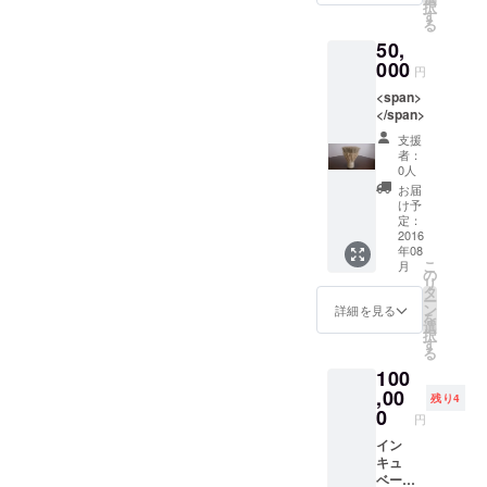
択
す
る
50,
000
円
<span>
</span>
支援
者：
0人
お届
け予
定：
2016
年08
こ
月
の
リ
タ
ー
ン
詳細を見る
を
選
択
す
る
100
,00
残り4
0
円
イン
キュ
ベー