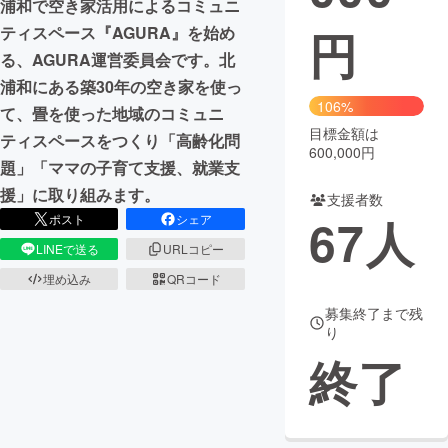
浦和で空き家活用によるコミュニ
円
ティスペース『AGURA』を始め
まちづくり・地域活性化
る、AGURA運営委員会です。北
浦和にある築30年の空き家を使っ
CAMPFIRE for Social Good
CAMPFIRE Creation
106%
て、畳を使った地域のコミュニ
CAMPFIREふるさと納税
machi-ya
コミュニティ
目標金額は
ティスペースをつくり「高齢化問
600,000円
題」「ママの子育て支援、就業支
援」に取り組みます。
支援者数
67
人
ポスト
シェア
LINEで送る
URLコピー
埋め込み
QRコード
募集終了まで残
り
終了