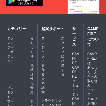
カテゴリー
起案サポート
サ
CAMP
ー
FIRE
テク
ま
プ
ス
ビ
につい
ノロ
ち
ロ
タ
ス
て
ジー
づ
ジ
ッ
・ガ
く
ェ
フ
CAM
CAMP
ジェ
り
ク
に
PFI
FIREと
ット
・
ト
相
RE
は
地
を
談
CAM
あんし
域
作
す
PFI
ん・安
活
る
る
RE
全への
性
資
コ
取り組
化
料
ミュ
み
プロ
音
請
ニ
ニュー
ダク
楽
求
ティ
ス
ト
CAM
ヘルプ
クラウドファ
フー
チ
PFI
お問い
ンディングの
ド・
ャ