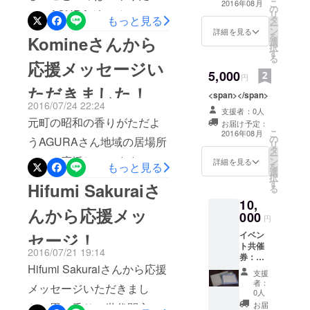
こ
2016年08月
の
フは日によって
い！AGURAガンバレ
リ
もっと見る
タ
違い、特色のあ
ー
ン
る「おしゃべ
詳細を見る
を
Komineさんから
選
り」ができる。
択
す
る
応援メッセージい
5,000
円
ただきました！
<span></span>
2016/07/24 22:24
支援者：0人
元町の昭和の香りがただよ
お届け予定：
こ
2016年08月
の
うAGURAさん地域の居場所
リ
タ
ー
として応援しています。
ン
詳細を見る
もっと見る
を
選
択
す
Hifumi Sakuraiさ
る
10,
んから応援メッ
000
円
セージ！
イベン
ト共催
2016/07/21 19:14
券：ス
Hifumi Sakuraiさんから応援
タッフ
支援
が広報
者：
メッセージいただきまし
や当日
0人
運営な
お届
た！畳の香り、世代間交