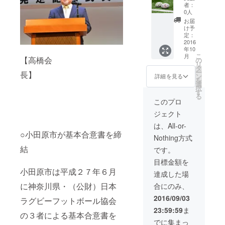
者：
0人
お届
け予
定：
2016
年10
こ
月
【高橋会
の
リ
タ
ー
長】
ン
詳細を見る
を
選
択
す
る
このプロ
ジェクト
は、All-or-
○小田原市が基本合意書を締
Nothing方式
結
です。
目標金額を
小田原市は平成２７年６月
達成した場
に神奈川県・（公財）日本
合にのみ、
2016/09/03
ラグビーフットボール協会
23:59:59
ま
の３者による基本合意書を
でに集まっ