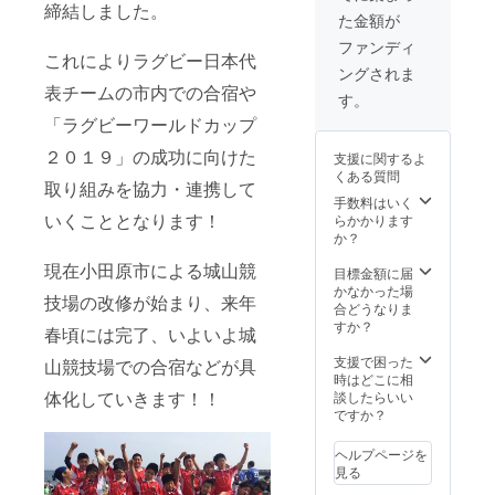
締結しました。
た金額が
ファンディ
これによりラグビー日本代
ングされま
表チームの市内での合宿や
す。
「ラグビーワールドカップ
２０１９」の成功に向けた
支援に関するよ
くある質問
取り組みを協力・連携して
手数料はいく
いくこととなります！
らかかります
か？
現在小田原市による城山競
目標金額に届
かなかった場
技場の改修が始まり、来年
合どうなりま
すか？
春頃には完了、いよいよ城
支援で困った
山競技場での合宿などが具
時はどこに相
体化していきます！！
談したらいい
ですか？
ヘルプページを
見る