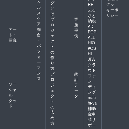
ヘ
グ
クッ
RE
ル
と
キーポ
ふる
ス
は
リシー
さと
ケ
プ
実
納税
ア
ロ
施
AD
アー
舞
ジ
事
FOR
ト・
台
ェ
例
ALL
写真
・
ク
HIO
パ
ト
KOS
フ
の
HI
ォ
作
JFA
ー
り
クラ
マ
方
ウド
ン
プ
統
ファ
ス
ロ
計
ン
ソー
ジ
デ
ディ
シャ
ェ
ー
ング
ル
ク
タ
mac
グッ
ト
hi-ya
ド
の
補助
広
金申
め
請サ
方
ポー