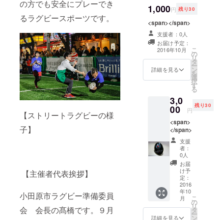
の方でも安全にプレーでき
1,000
円
残り30
小田原とし
るラグビースポーツです。
て地域を盛
<span></span>
り上げてい
支援者：0人
きたい！
お届け予定：
こ
2016年10月
この一心で
の
リ
タ
今回多くの
ー
ン
詳細を見る
を
皆様から支
選
択
す
援をいただ
る
きたく応募
3,0
残り30
しました。
00
円
【ストリートラグビーの様
どうぞよ
<span>
子】
ろしくお願
</span>
いいたしま
支援
者：
す。
0人
お届
け予
【主催者代表挨拶】
定：
2016
年10
小田原市ラグビー準備委員
こ
月
の
リ
会 会長の髙橋です。９月
タ
ー
ン
詳細を見る