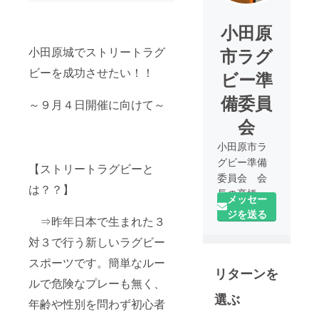
小田原
小田原城でストリートラグ
市ラグ
ビーを成功させたい！！
ビー準
備委員
～９月４日開催に向けて～
会
小田原市ラ
グビー準備
【ストリートラグビーと
委員会 会
は？？】
長の髙橋で
メッセー
す。９月４
ジを送る
⇒昨年日本で生まれた３
日に小田原
城にて開催
対３で行う新しいラグビー
するスト
スポーツです。簡単なルー
リターンを
リートラグ
ルで危険なプレーも無く、
ビーを成功
選ぶ
年齢や性別を問わず初心者
させ、ラグ
ビーのまち