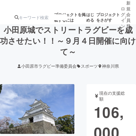
新
ロ
規
グ
会
プロジェクトを掲
はじ
プロジェクト
/
載するには
める
をさがす
イ
員
ン
登
小田原城でストリートラグビーを成
録
功させたい！！～９月４日開催に向け
て～
人気のプロ
注目のリ
注目の新着プロ
募集終了が近いプ
もうすぐ公開
ジェクト
ターン
ジェクト
ロジェクト
されます
小田原市ラグビー準備委員会
スポーツ
神奈川県
アート・写真
音楽
現在の支援総
テクノロジー・ガジェット
ゲーム・サ
額
106,
映像・映画
書籍・雑誌
000
ビジネス・起業
チャレンジ