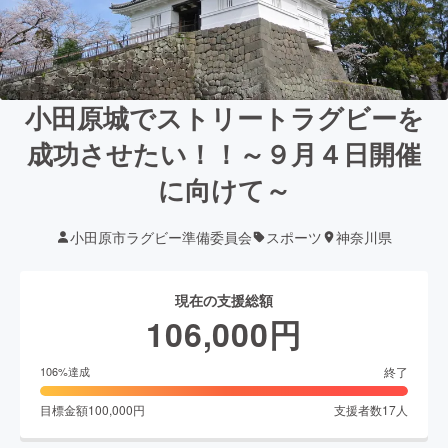
小田原城でストリートラグビーを
成功させたい！！～９月４日開催
に向けて～
小田原市ラグビー準備委員会
スポーツ
神奈川県
現在の支援総額
106,000
円
終了
106
%達成
目標金額
100,000
円
支援者数
17
人