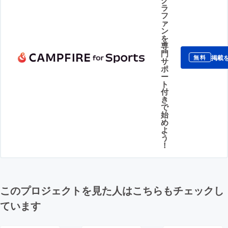
ラ
フ
ァ
ン
を
専
門
掲載
無料
サ
ポ
ー
ト
付
き
で
始
め
よ
う
！
このプロジェクトを見た人はこちらもチェックし
ています