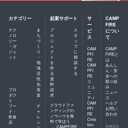
カテゴリー
起案サポート
サ
CAMP
ー
FIRE
テク
ま
プ
ス
ビ
につい
ノロ
ち
ロ
タ
ス
て
ジー
づ
ジ
ッ
・ガ
く
ェ
フ
CAM
CAMP
ジェ
り
ク
に
PFI
FIREと
ット
・
ト
相
RE
は
地
を
談
CAM
あんし
域
作
す
PFI
ん・安
活
る
る
RE
全への
性
資
コ
取り組
化
料
ミュ
み
プロ
音
請
ニ
ニュー
ダク
楽
求
ティ
ス
ト
CAM
ヘルプ
クラウドファ
フー
チ
PFI
お問い
ンディングの
ド・
ャ
RE
合わせ
ノウハウを無
飲食
レ
Crea
料で学ぼう
店
ン
tion
各種規定
CAMPFIRE
ジ