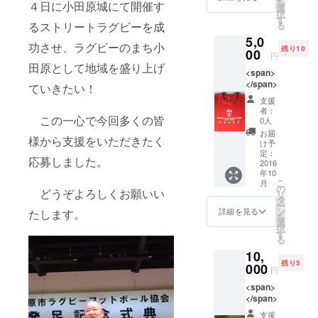
を
４日に小田原城にて開催す
選
択
す
るストリートラグビーを成
る
5,0
功させ、ラグビーのまち小
残り10
00
円
田原として地域を盛り上げ
<span>
</span>
ていきたい！
支援
者：
この一心で今回多くの皆
0人
お届
様から支援をいただきたく
け予
定：
応募しました。
2016
年10
こ
月
の
どうぞよろしくお願いい
リ
タ
ー
ン
詳細を見る
たします。
を
選
択
す
る
10,
残り5
000
円
<span>
</span>
支援