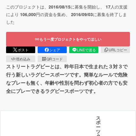
このプロジェクトは、
2016/08/15
に募集を開始し、
17
人の支援
により
106,000
円の資金を集め、
2016/09/03
に募集を終了しま
した
もう一度プロジェクトをやってほしい
ポスト
シェア
LINEで送る
URLコピー
埋め込み
QRコード
ストリートラグビーとは、昨年日本で生まれた３対３で
行う新しいラグビースポーツです。簡単なルールで危険
なプレーも無く、年齢や性別を問わず初心者の方でも安
全にプレーできるラグビースポーツです。
ス
ポ
ー
ツ
ク