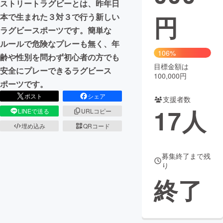
ストリートラグビーとは、昨年日
円
本で生まれた３対３で行う新しい
まちづくり・地域活性化
ラグビースポーツです。簡単な
ルールで危険なプレーも無く、年
CAMPFIRE for Social Good
CAMPFIRE Creation
106%
齢や性別を問わず初心者の方でも
CAMPFIREふるさと納税
machi-ya
コミュニティ
目標金額は
安全にプレーできるラグビース
100,000円
ポーツです。
ポスト
シェア
支援者数
17
人
LINEで送る
URLコピー
埋め込み
QRコード
募集終了まで残
り
終了