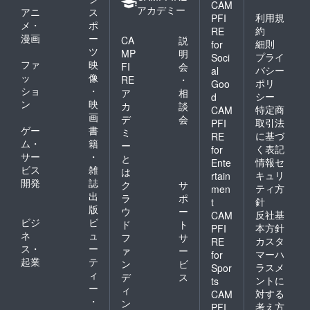
CAM
アカデミー
アニ
ス
利用規
PFI
メ・
ポ
約
RE
漫画
ー
CA
説
細則
for
ツ
MP
明
プライ
Soci
ファ
映
FI
会
バシー
al
ッ
像
RE
・
ポリ
Goo
ショ
・
ア
相
シー
d
ン
映
カ
談
特定商
CAM
画
デ
会
取引法
PFI
ゲー
書
ミ
に基づ
RE
ム・
籍
ー
く表記
for
サー
・
と
情報セ
Ente
ビス
雑
は
キュリ
rtain
開発
誌
ク
サ
ティ方
men
出
ラ
ポ
針
t
版
ウ
ー
反社基
CAM
ビジ
ビ
ド
ト
本方針
PFI
ネ
ュ
フ
サ
カスタ
RE
ス・
ー
ァ
ー
マーハ
for
起業
テ
ン
ビ
ラスメ
Spor
ィ
デ
ス
ントに
ts
ー
ィ
対する
CAM
・
ン
考え方
PFI