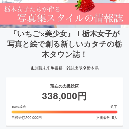
『いちご×美少女』！栃木女子が
写真と絵で創る新しいカタチの栃
木タウン誌！
加藤未来
書籍・雑誌出版
栃木県
現在の支援総額
338,000
円
終了
169
%達成
目標金額
200,000
円
支援者数
15
人