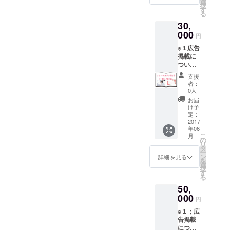
選
した また、午後は宇都宮市
択
す
FM77.3！アプリでもお聴き
る
内のレンタルルームにて、
30,
いただけます。 ぜひチェッ
000
いちご料理の撮影が行なわ
円
クしてみてください∠(｀・
※１広告
れました！ 考案者は、今
ω・´) 【ミヤラジHP】
掲載に
年、宇都宮白楊高校を卒業
ついて
https://www.miyaradi.com/
ご支援
支援
した荒川晴香さんと鈴木怜
いただ
【ミヤラジtwitter】
者：
いた企
0人
菜さん。 在学中は、『うま
業様の
https://twitter.com/miyaradi?
お届
商品や
いもん甲子園エリア選抜大
け予
s=09 【Android版】
企業広
定：
会【関東・甲信越】』で見
告（半
2017
https://play.google.com/store
年06
ペー
事優勝し、考案した『まる
こ
月
ジ）を
の
/apps/details?
リ
掲載し
タ
で餃子バーガー』はファミ
ー
ます！
id=jp.smart_engineering.fmp
ン
詳細を見る
を
（別途
リーマートやサークルKサン
選
択
lapla.miyaradi&amp;hl=ja
打ち合
す
る
クスで販売されました。 本
わせを
【iPhone版】
50,
させて
企画のため試行錯誤を重
頂きま
000
https://appsto.re/jp/xhOfib.i
円
す）
ね、様々な試作品も作って
※１；広
告掲載
くださりました！ 試作品例
につい