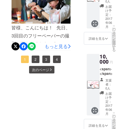
0人
た その他にも、物撮りやイ
お届
け予
メージカットを撮り、全て
定：
2017
の撮影が終了しました！今
年06
こ
月
皆様、こんにちは！ 先日、
の
後は編集作業に入ります。
リ
タ
3回目のフリーペーパーの撮
ー
ン
詳細を見る
皆様のご支援により84%達
を
選
影が行われました。あいに
択
もっと見る
成！ 本当に嬉しく思いま
す
る
くの雨でしたが、モデルや
す！ありがとうございま
10,
スタッフさんの協力によ
1
2
3
4
000
円
す！残り2週間を切りました
り、予定通り撮影ができま
<span>
次のページ
が、最後まで精一杯頑張り
</span>
した。 今回は小山にある
ます！\(^o^)/ また、本日
支援
『いちごの里』で撮影！ 参
者：
4/17（月）15:30〜15:50、
0人
加したモデルさんは、橋本
お届
宇都宮のコミュニティFM放
け予
絵梨花さん。 とちぎ美少女
定：
送局『ミヤラジ』にて、ミ
2017
図鑑やサロンモデルとして
年06
ヤラジ街中応援番組『まち
こ
月
活動中の栃木女子です。表
の
リ
へ行こう！』に出演させて
タ
ー
情も雰囲気もとても素敵で
ン
詳細を見る
いただきます 周波数は
を