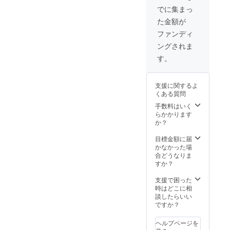
どへモ
でに集まっ
デルと
た金額が
して出
演。
ファンディ
（別途
ングされま
打ち合
わせを
す。
させて
頂いた
上で、
支援に関するよ
撮影は
くある質問
2017年
7月から
手数料はいく
9月まで
らかかります
の間の
か？
半日程
度で行
目標金額に届
いま
かなかった場
す。本
合どうなりま
人のイ
すか？
メージ
ダウン
支援で困った
になる
時はどこに相
ものは
談したらいい
NGとさ
ですか？
せて頂
き、折
ヘルプページを
り合い