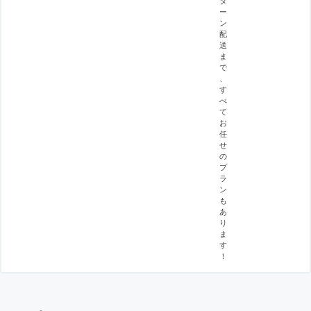
タ
ー
ン
配
送
ま
で
、
す
べ
て
お
任
せ
の
プ
ラ
ン
も
あ
り
ま
す
！