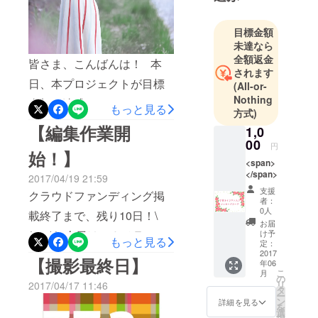
ト。
作業の様子など、ご報告し
現在フリー
ていきたいと思いますの
目標金額
で、舞台、
未達なら
で、引き続きよろしくお願
モデル、レ
全額返金
皆さま、こんばんは！ 本
ポーター、
いいたします！
されます
日、本プロジェクトが目標
声優などの
(All-or-
活動を行っ
Nothing
金額を達成しました！ これ
もっと見る
方式)
ているほ
も全て、ご支援くださった
【編集作業開
か、今年は
1,0
皆さまのお陰です。スタッ
00
映画の出演
円
始！】
も決定して
フ一同、感謝の気持ちで
<span>
</span>
いる。
2017/04/19 21:59
いっぱいです。本当にあり
支援
クラウドファンディング掲
がとうございます。 必ず、
者：
0人
載終了まで、残り10日！\
皆さまのご期待に添えるよ
お届
け予
(^o^)/ 今日は、カメラマン
もっと見る
う、素敵なフリーペーパー
定：
2017
のmisuzuphotoさんと打ち合
【撮影最終日】
を作成いたします。
年06
こ
月
わせでした 撮影が終了し、
の
リ
2017/04/17 11:46
タ
今後は編集作業に入りま
ー
ン
詳細を見る
を
選
す。今日は、今まで撮影し