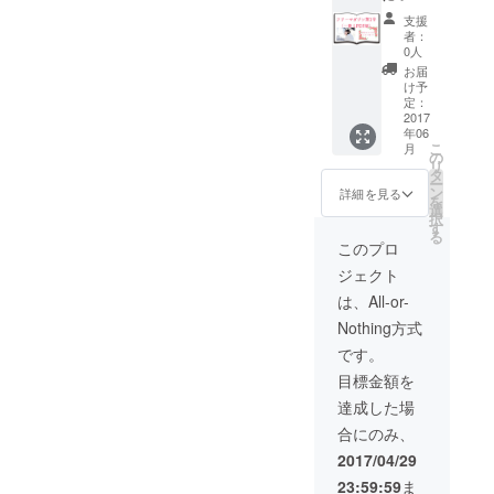
イメージ画 どんな苺スイー
て ご支
支援
援いた
者：
ツが完成したのかは、ぜひ
だいた
0人
企業様
お届
本誌をご覧くださいお楽し
の商品
け予
や企業
定：
みに〜\(^o^)/ 皆様のあたた
広告
2017
年06
かいご支援、ご協力を心よ
（半
こ
月
ペー
の
りお待ちしております（＾ν
リ
ジ）を
タ
ー
掲載し
ン
詳細を見る
＾）ゞ
を
ます！
選
択
（別途
す
る
打ち合
このプロ
わせを
ジェクト
させて
頂きま
は、All-or-
す） ※
Nothing方式
２；モ
デル出
です。
演につ
目標金額を
いて 企
業様の
達成した場
ホーム
合にのみ、
ペー
ジ、商
2017/04/29
品カタ
23:59:59
ま
ログな