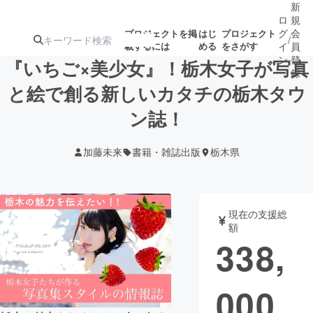
新
ロ
規
グ
会
プロジェクトを掲
はじ
プロジェクト
/
載するには
める
をさがす
イ
員
ン
登
『いちご×美少女』！栃木女子が写真
録
と絵で創る新しいカタチの栃木タウ
ン誌！
人気のプロ
注目のリ
注目の新着プロ
募集終了が近いプ
もうすぐ公開
ジェクト
ターン
ジェクト
ロジェクト
されます
加藤未来
書籍・雑誌出版
栃木県
アート・写真
音楽
現在の支援総
テクノロジー・ガジェット
ゲーム・サ
額
338,
映像・映画
書籍・雑誌
000
ビジネス・起業
チャレンジ