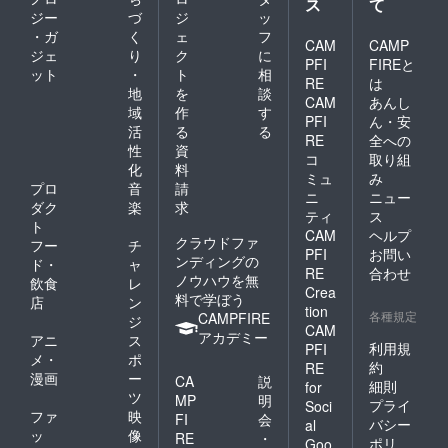
ス
て
ジー
づ
ジ
ッ
・ガ
く
ェ
フ
CAM
CAMP
ジェ
り
ク
に
PFI
FIREと
ット
・
ト
相
RE
は
地
を
談
CAM
あんし
域
作
す
PFI
ん・安
活
る
る
RE
全への
性
資
コ
取り組
化
料
ミュ
み
プロ
音
請
ニ
ニュー
ダク
楽
求
ティ
ス
ト
CAM
ヘルプ
クラウドファ
フー
チ
PFI
お問い
ンディングの
ド・
ャ
RE
合わせ
ノウハウを無
飲食
レ
Crea
料で学ぼう
店
ン
tion
各種規定
CAMPFIRE
ジ
CAM
アカデミー
アニ
ス
利用規
PFI
メ・
ポ
約
RE
漫画
ー
CA
説
細則
for
ツ
MP
明
プライ
Soci
ファ
映
FI
会
バシー
al
ッ
像
RE
・
ポリ
Goo