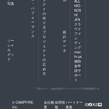
ALL
写真
・
ク
HIO
パ
ト
KOS
フ
の
HI
ォ
作
JFA
ー
り
クラ
マ
方
ウド
ン
プ
統
ファ
ス
ロ
計
ン
ソー
ジ
デ
ディ
シャ
ェ
ー
ング
ル
ク
タ
mac
グッ
ト
hi-ya
ド
の
補助
広
金申
め
請サ
方
ポー
ト
「QRコード」は株式会社デンソーウェーブの登録商標です。
© CAMPFIRE,
会社概
採用情
パートナー
Inc.
要
報
募集