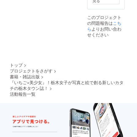
見る
が付か
なかっ
た場合
このプロジェクト
は、返
の問題報告は
こち
金致し
ま
ら
よりお問い合わ
す。）
せください
トップ
>
プロジェクトをさがす
>
書籍・雑誌出版
>
『いちご×美少女』！栃木女子が写真と絵で創る新しいカタ
チの栃木タウン誌！
>
活動報告一覧