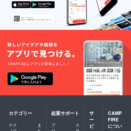
カテゴリー
起案サポート
サ
CAMP
ー
FIRE
テク
ま
プ
ス
ビ
につい
ノロ
ち
ロ
タ