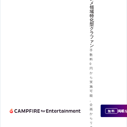
メ
領
域
特
化
型
ク
ラ
フ
ァ
ン
手
数
料
0
円
か
ら
実
施
可
能
。
企
画
掲載
無料
か
ら
リ