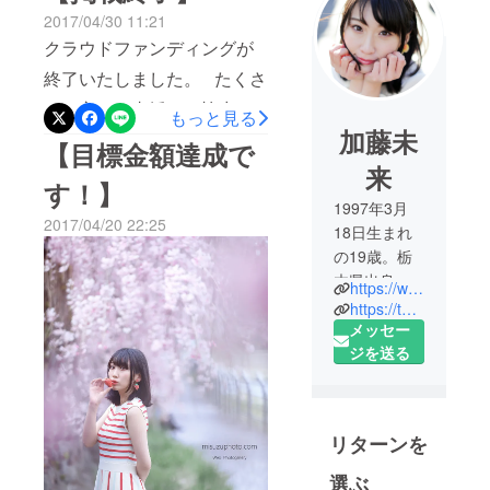
2017/04/30 11:21
クラウドファンディングが
終了いたしました。 たくさ
んの方のご支援、ご協力に
もっと見る
加藤未
より、20万円の目標に対し
【目標金額達成で
て33万8千円ものご支援をい
来
す！】
ただき、スタッフ一同感激
1997年3月
2017/04/20 22:25
です。本当にありがとうご
18日生まれ
の19歳。栃
ざいます！ 目標を超えた分
木県出身。
https://www.youtube.com/watch?v=RQr060ZHKN4
については、発行部数の増
高校卒業
https://twitter.com/mirai19970318
刷やクオリティの向上に遣
後、芸能活
メッセー
わせていただく予定です。
動をするた
ジを送る
め上京。
ここまで来られたのは、支
2017ミスユ
援してくださった皆さま、
ニバース栃
リターンを
応援してくださった皆さま
木大会ファ
イナリス
のお陰です。 今後も、編集
選ぶ