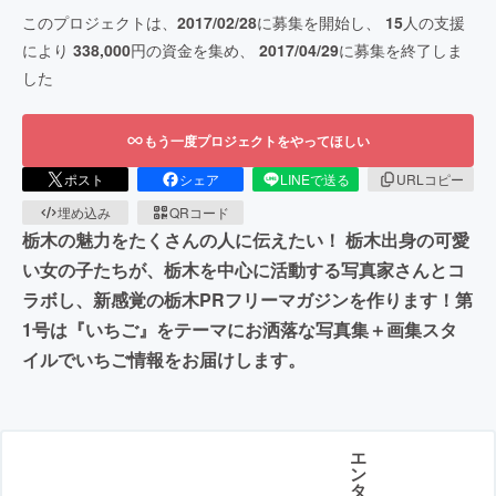
このプロジェクトは、
2017/02/28
に募集を開始し、
15
人の支援
により
338,000
円の資金を集め、
2017/04/29
に募集を終了しま
した
もう一度プロジェクトをやってほしい
ポスト
シェア
LINEで送る
URLコピー
埋め込み
QRコード
栃木の魅力をたくさんの人に伝えたい！ 栃木出身の可愛
い女の子たちが、栃木を中心に活動する写真家さんとコ
ラボし、新感覚の栃木PRフリーマガジンを作ります！第
1号は『いちご』をテーマにお洒落な写真集＋画集スタ
イルでいちご情報をお届けします。
エ
ン
タ