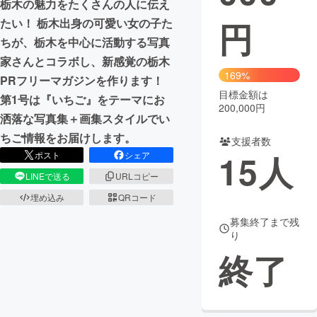
栃木の魅力をたくさんの人に伝え
円
たい！ 栃木出身の可愛い女の子た
まちづくり・地域活性化
ちが、栃木を中心に活動する写真
家さんとコラボし、新感覚の栃木
CAMPFIRE for Social Good
CAMPFIRE Creation
169%
PRフリーマガジンを作ります！
CAMPFIREふるさと納税
machi-ya
コミュニティ
目標金額は
第1号は『いちご』をテーマにお
200,000円
洒落な写真集＋画集スタイルでい
ちご情報をお届けします。
支援者数
15
人
ポスト
シェア
LINEで送る
URLコピー
埋め込み
QRコード
募集終了まで残
り
終了