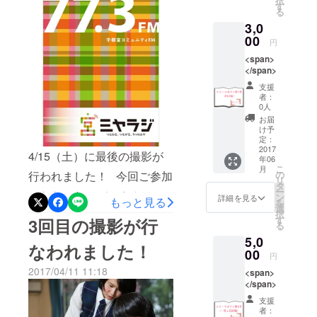
択
す
る
た写真をチェックし、少し
3,0
写真の選定をしました。 と
00
円
ても素敵なお写真ばかり
<span>
</span>
で、どれを本誌に使うか
支援
とっても迷います…！(-_-;)
者：
0人
皆様のご期待に添えるよ
お届
け予
う、おしゃれでかわいいフ
定：
2017
リーペーパーを創ります！
4/15（土）に最後の撮影が
年06
こ
月
misuzuphotoさんのこちらの
行われました！ 今回ご参加
の
リ
タ
ー
サイトもぜひご覧ください
いただいたモデルさんは、
ン
詳細を見る
もっと見る
を
選
https://misuzuphoto.wixsite.c
宇都宮のラジオ『ミヤラ
択
す
3回目の撮影が行
る
om/webg1/special
ジ』に出演中で、ミュージ
5,0
なわれました！
00
カル女優としても活動中の
円
2017/04/11 11:18
<span>
粕谷日香里さん。 いちごを
</span>
イメージした可愛らしい赤
支援
者：
のワンピースで撮影しまし