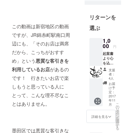
商店街活性
化に取り組
リターンを
んでいます
この動画は新宿地区の動画
選ぶ
ですが、JR錦糸町駅南口周
1,0
辺にも、「そのお店は満席
00
円
だから、こっちがおすす
起案書
より心
め」という
悪質な客引きを
を込め
てお礼
利用しているお店
があるの
支援
のメー
者：
です！ 行きたいお店で楽
ルをお
4人
送りい
お届
しもうと思っている人に
たしま
け予
す
定：
とって、こんな理不尽なこ
2017
年11
とはありません。
こ
月
の
リ
タ
ー
ン
詳細を見る
を
選
択
す
る
墨田区では悪質な客引きな