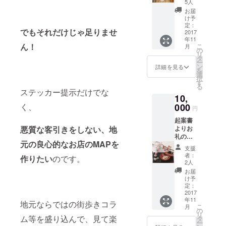
した
5人
マップ
お届
をお送
け予
りいた
定：
でもそれだけじゃ足りませ
します
2017
年11
マップ
ん！
こ
月
掲載店
の
リ
で利用
タ
ー
できる
ン
詳細を見る
を
ワンド
選
択
リンク
す
る
サービ
ステッカー提示だけでな
10,
ス券を
お送り
く、
000
円
いたし
起案書
ます 墨
悪質な客引きをしない、地
よりお
田区内
礼の
有名革
元の良心的なお店の
MAP
を
メール
製品店
支援
と作成
「株式
者：
作りたい
のです。
した
会社
2人
マップ
大関鞄
お届
をお送
工房さ
け予
りいた
ん」の
定：
します
2017
ペン
年11
マップ
ケース
地元ならではの街歩きコラ
こ
月
掲載店
をお送
の
リ
で利用
ム等を盛り込んで、見て楽
りいた
タ
ー
できる