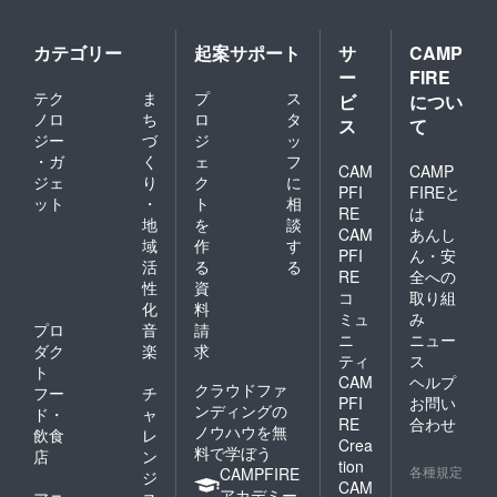
カテゴリー
起案サポート
サ
CAMP
ー
FIRE
テク
ま
プ
ス
ビ
につい
ノロ
ち
ロ
タ
ス
て
ジー
づ
ジ
ッ
・ガ
く
ェ
フ
CAM
CAMP
ジェ
り
ク
に
PFI
FIREと
ット
・
ト
相
RE
は
地
を
談
CAM
あんし
域
作
す
PFI
ん・安
活
る
る
RE
全への
性
資
コ
取り組
化
料
ミュ
み
プロ
音
請
ニ
ニュー
ダク
楽
求
ティ
ス
ト
CAM
ヘルプ
クラウドファ
フー
チ
PFI
お問い
ンディングの
ド・
ャ
RE
合わせ
ノウハウを無
飲食
レ
Crea
料で学ぼう
店
ン
tion
各種規定
CAMPFIRE
ジ
CAM
アカデミー