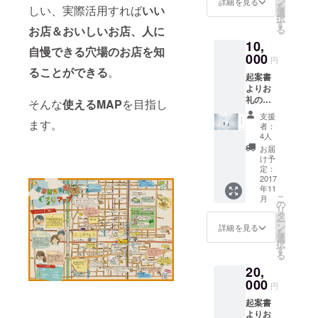
します
ン
詳細を見る
を
しい、実際活用すれば
いい
ワンド
選
択
リンク
す
お店＆おいしいお店、人に
る
サービ
10,
ス券を
自慢できる穴場のお店を知
お送り
000
円
いたし
ることができる
。
起案書
ます 有
よりお
吉さん
礼の
ぽで有
そんな
使える
MAP
を目指し
メール
吉が絶
支援
と作成
ます。
賛し
者：
した
た、そ
4人
マップ
のまま
お届
をお送
お吸い
け予
りいた
物にな
定：
します
2017
る「こ
年11
マップ
んぶの
こ
月
掲載店
岩崎
の
リ
で利用
特製」
タ
ー
できる
おぼろ
ン
詳細を見る
を
ワンド
の実を
選
択
リンク
お送り
す
る
サービ
いたし
20,
ス券を
ます
お送り
000
円
いたし
起案書
ます 栓
よりお
と本体