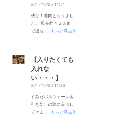
それに飲むとき、区の
2017/10/25 11:51
ＨＰまで見に行きませ
残り１週間となりまし
んよね 絶対マップの
た。 現在約４２％ま
方が良いですよね！
で達成できました。ご
もっと見る
忘年会シーズンに間に
支援有難うございます
合わせるために、達成
m(__)m 私は参加で
を信じてマップ製作の
きませんでしたが、１
下打ち合わせを行いま
【入りたくても
０月２０日（金）も雨
した。 ただ単に客引
入れな
の中、地域の皆さんが
きしない店舗マップで
い・・・】
パトロールしてくれま
はなく、いろいろな人
した 皆、地域を良く
2017/10/23 11:26
が楽しめるようなマッ
したいと思っていま
プになるはずです。
すみだバルウォーク客
す。 楽しく遊んでも
ご期待ください！
引き防止の陣に参加し
らい、そしてまた錦糸
あっ、ご支援もよろし
てきました あいにく
もっと見る
町で遊ぼうと思っても
くお願いいたします
の雨模様でしたが美味
らいたい。 その為
m(__)m
しいものをたくさん食
には、何処のお店だと
べました！！ ある