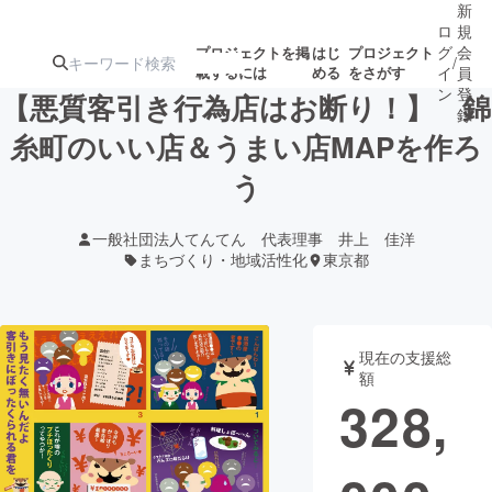
新
ロ
規
グ
会
プロジェクトを掲
はじ
プロジェクト
/
載するには
める
をさがす
イ
員
ン
登
【悪質客引き行為店はお断り！】 錦
録
糸町のいい店＆うまい店MAPを作ろ
う
人気のプロ
注目のリ
注目の新着プロ
募集終了が近いプ
もうすぐ公開
ジェクト
ターン
ジェクト
ロジェクト
されます
一般社団法人てんてん 代表理事 井上 佳洋
まちづくり・地域活性化
東京都
アート・写真
音楽
テクノロジー・ガジェット
ゲーム・サ
現在の支援総
額
328,
映像・映画
書籍・雑誌
ビジネス・起業
チャレンジ