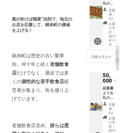
礼の
をひと
メール
つひと
支援
と作成
つ職人
者：
した
の手に
風が吹けば桶屋”法則で、地元の
5人
マップ
よって
お届
お店を応援して、錦糸町の価値
をお送
すり合
け予
を上げる！
りいた
わせら
定：
します
2017
れた、
年11
マップ
液だれ
こ
月
掲載店
のしな
の
リ
で利用
い醤油
タ
ー
錦糸町は歴史の古い繁華
できる
注ぎ。
ン
詳細を見る
を
ワンド
創業当
選
街。何十年と続く
老舗飲食
択
リンク
時から
す
る
サービ
作り続
店
だけでなく、最近では多
50,
ス券を
けてい
お送り
000
る、シ
くの
個性的な若手飲食店
経
円
いたし
ンプル
起案書
ます 墨
営者が集まり、街を盛り上
で使い
よりお
田区を
やすい
礼の
げています。
代表す
デザイ
メール
る銘
ンの醤
支援
と作成
菓 山
油注ぎ
者：
した
田家の
です。
2人
マップ
人形焼
・ サイ
お届
をお送
き詰め
ズ:54×5
け予
老舗飲食店含め、
彼らは悪
りいた
合わせ
定：
4×高さ
します
2017
をお送
117mm