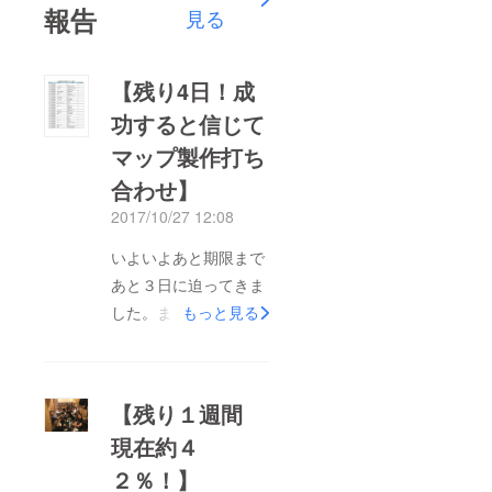
報告
見る
【残り4日！成
功すると信じて
マップ製作打ち
合わせ】
2017/10/27 12:08
いよいよあと期限まで
あと３日に迫ってきま
した。まだまだ頑張り
もっと見る
ます！ 悪質な客引き
しない宣言店って区内
に１００店以上あるん
【残り１週間
です ※墨田区ＨＰより
現在約４
けど、やっぱり見に
２％！】
くいですよね、、、