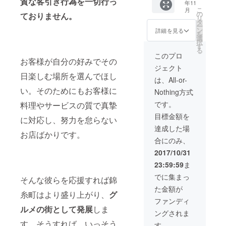
質な客引き行為を一切行っ
年11
マップ
りいた
(1つ1
こ
月
掲載店
します
の
つ手作
ておりません。
リ
で利用
（画像
タ
りの
ー
できる
はイ
ン
為、寸
詳細を見る
を
ワンド
メージ
選
法や重
択
リンク
とな
す
量など
る
サービ
り、実
に若干
このプロ
お客様が自分の好みでその
ス券を
際にお
の誤差
ジェクト
お送り
届けす
があり
日楽しむ場所を選んでほし
いたし
る商品
ます) ・
は、All-or-
ます 外
とはこ
重量:約
い。そのためにもお客様に
Nothing方式
国人観
となり
170g ・
光客も
ます）
容量１
です。
料理やサービスの質で真摯
多く訪
ちなみ
００Ｃ
目標金額を
れる”す
に直木
に対応し、努力を怠らない
・カ
みだ珈
賞作家
ラーは
達成した場
お店ばかりです。
琲の自
の宮部
下記か
合にのみ、
家焙煎
みゆき
らお選
した
さん
びくだ
2017/10/31
コー
は、山
さい ク
23:59:59
ま
ヒー豆
田家の
リア ピ
を、手
包装紙
ンク ブ
でに集まっ
そんな彼らを応援すれば錦
軽に美
に描か
ルー バ
た金額が
味しく
れる物
イオ
糸町はより盛り上がり、
グ
抽出で
語をヒ
レット
ファンディ
きるよ
ントに
ルメの街として発展
しま
グリー
ングされま
う
「本所
ン
ティー
す。そうすれば、いっそう
深川ふ
す。