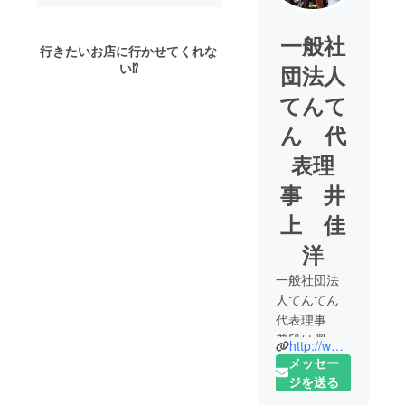
一般社
行きたいお店に行かせてくれな
い⁉
団法人
てんて
ん 代
表理
事 井
上 佳
洋
一般社団法
人てんてん
代表理事
普段は墨田
http://www.tenten.tokyo/
区商店街連
メッセー
合会 事務
ジを送る
局長として