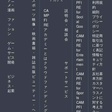
アニ
ス
利用規
PFI
メ・
ポ
約
RE
漫画
ー
CA
説
細則
for
ツ
MP
明
プライ
Soci
ファ
映
FI
会
バシー
al
ッ
像
RE
・
ポリ
Goo
ショ
・
ア
相
シー
d
ン
映
カ
談
特定商
CAM
画
デ
会
取引法
PFI
ゲー
書
ミ
に基づ
RE
ム・
籍
ー
く表記
for
サー
・
と
情報セ
Ente
ビス
雑
は
キュリ
rtain
開発
誌
ク
サ
ティ方
men
出
ラ
ポ
針
t
版
ウ
ー
反社基
CAM
ビジ
ビ
ド
ト
本方針
PFI
ネ
ュ
フ
サ
カスタ
RE
ス・
ー
ァ
ー
マーハ
for
起業
テ
ン
ビ
ラスメ
Spor
ィ
デ
ス
ントに
ts
ー
ィ
対する
CAM
・
ン
考え方
PFI
ヘ
グ
クッ
RE