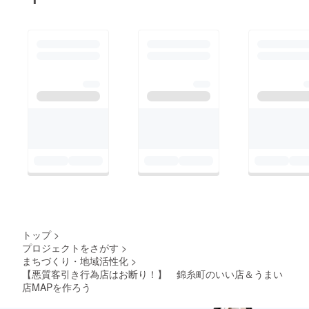
うとしたら、居酒屋系
の客引きではない外国
人客引きが多数・・・
さらにビルの入り口を
塞ぐように複数の客引
きが・・・ これでは
常連さんでも足が遠の
きます。オーナーも警
察等に連絡しているそ
うですが、なかなか対
応してもらえないそう
です。残念ながら、こ
のお店も賃貸更新期に
トップ
>
移転を検討するそうで
プロジェクトをさがす
>
す。 けど、今回の
まちづくり・地域活性化
>
マップは「このお店は
【悪質客引き行為店はお断り！】 錦糸町のいい店＆うまい
店MAPを作ろう
客引きしないお店なん
だ」とＰＲすることは