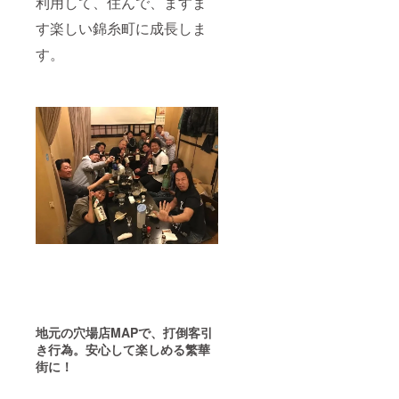
利用して、住んで、ますま
コー
ヒー
す楽しい錦糸町に成長しま
8g×5
袋、
す。
コー
ヒーリ
キッド
720ml1
本、 オ
リジナ
ル江戸
切子
カップ
1ヶ
【温度
帯】 常
温 【事
業者】
すみだ
珈琲 ※
画像は
イメー
ジで
地元の穴場店
MAP
で、打倒客引
す。
き行為。安心して楽しめる繁華
街に！