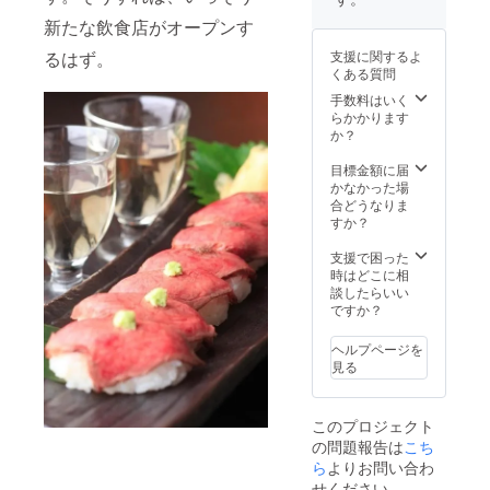
バッグ
しぎ草
新たな飲食店がオープンす
状に仕
紙」を
上げ、
書き上
るはず。
支援に関するよ
詰合せ
げ、吉
くある質問
た
川英治
「THE
文学新
手数料はいく
人賞を
らかかります
COFFE
受賞さ
か？
E
れまし
HOUSE
た（山
目標金額に届
BY
田家の
かなかった場
SUMID
ＨＰよ
合どうなりま
A
り抜
すか？
COFFE
粋）
E」と大
支援で困った
量の
時はどこに相
コー
談したらいい
ヒー豆
ですか？
を使用
して濃
ヘルプページを
く抽出
見る
してい
る為、
そのま
このプロジェクト
までも
の問題報告は
こち
牛乳で
割って
ら
よりお問い合わ
も美味
せください