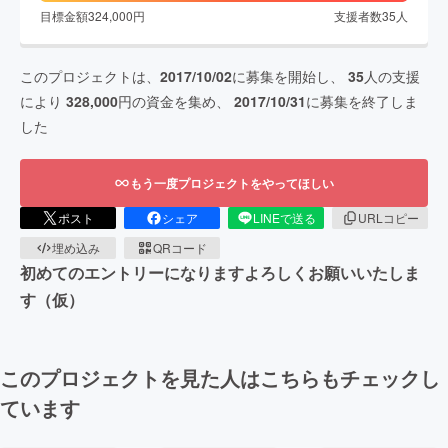
目標金額
324,000
円
支援者数
35
人
このプロジェクトは、
2017/10/02
に募集を開始し、
35
人の支援
により
328,000
円の資金を集め、
2017/10/31
に募集を終了しま
した
もう一度プロジェクトをやってほしい
ポスト
シェア
LINEで送る
URLコピー
埋め込み
QRコード
初めてのエントリーになりますよろしくお願いいたしま
す（仮）
このプロジェクトを見た人はこちらもチェックし
ています