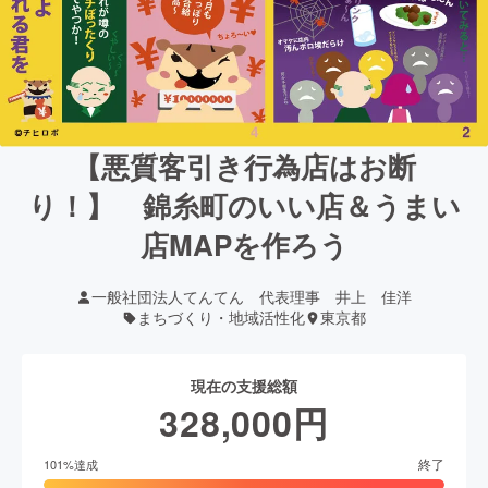
【悪質客引き行為店はお断
り！】 錦糸町のいい店＆うまい
店MAPを作ろう
一般社団法人てんてん 代表理事 井上 佳洋
まちづくり・地域活性化
東京都
現在の支援総額
328,000
円
終了
101
%達成