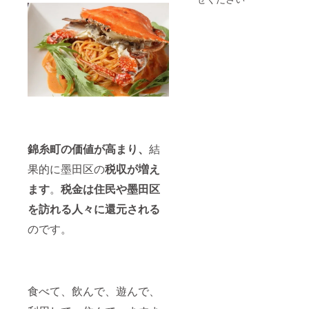
しくお
召し上
がり頂
ける
「COFF
EE
LIQUID
」 そ
して、
お店で
も実際
に使用
してい
錦糸町の価値が高まり、
結
る 伝
統工芸
果的に墨田区の
税収が増え
品であ
る江戸
ます
。
税金は住民や墨田区
切子の
オリジ
を訪れる人々に還元される
ナルの
カップ
のです。
を詰合
せまし
た。
【内
容】 レ
食べて、飲んで、遊んで、
ギュ
ラー