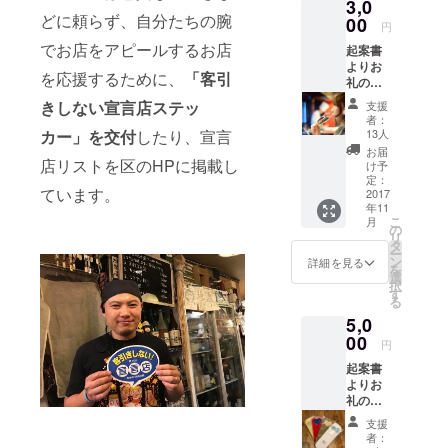
3,0
どに頼らず、自分たちの腕
00
円
でお店をアピールするお店
起案書
よりお
を応援するために、
「客引
礼の
メール
きしない宣言店ステッ
支援
と作成
者：
した
カー」を交付
したり、宣言
13人
マップ
お届
をお送
店リストを区のHPに掲載し
け予
りいた
定：
ています。
します
2017
年11
マップ
こ
月
掲載店
の
リ
で利用
タ
ー
できる
ン
詳細を見る
を
ワンド
選
択
リンク
す
る
サービ
5,0
ス券を
お送り
00
円
いたし
起案書
ます
よりお
礼の
メール
支援
と作成
者：