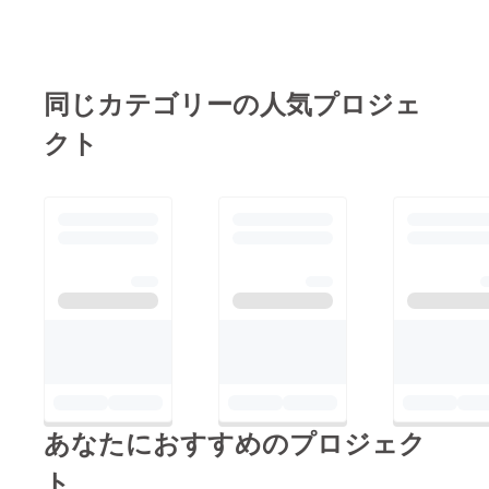
楽しいひと時を過ごせ
参加店のオーナーと悪
るか。。。そんなお店
質な客引きについてお
を紹介したいと思って
話しする機会がありま
います。これから忘年
同じカテゴリーの人気プロジェ
した ※画像のお店は無
会シーズン！ 今回
関係です このお店は
クト
作るマップで錦糸町を
ビル全体での悪質な客
温かく楽しい街にした
引きが目立つところで
いです！ 引き続きよ
す。 オーナーが仰る
ろしくお願いいたしま
には悪質な客引き被害
す！！
として １、テナント
全てが客引きしている
と思われ、お客さんが
来ない。 ２、常連が
オーナーのお店に行こ
うとしても、客引きが
多くて入りにくく敬遠
あなたにおすすめのプロジェク
されてしまう。 夜に
ト
オーナーのお店に行こ