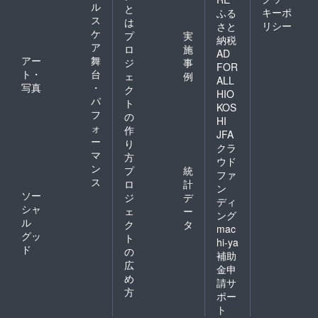
ル
と
キーポ
ふる
ス
は
リシー
さと
ケ
プ
実
納税
ア
ロ
施
AD
アー
舞
ジ
事
FOR
ト・
台
ェ
例
ALL
写真
・
ク
HIO
パ
ト
KOS
フ
の
HI
ォ
作
JFA
ー
り
クラ
マ
方
ウド
ン
プ
統
ファ
ス
ロ
計
ン
ソー
ジ
デ
ディ
シャ
ェ
ー
ング
ル
ク
タ
mac
グッ
ト
hi-ya
ド
の
補助
広
金申
め
請サ
方
ポー
ト