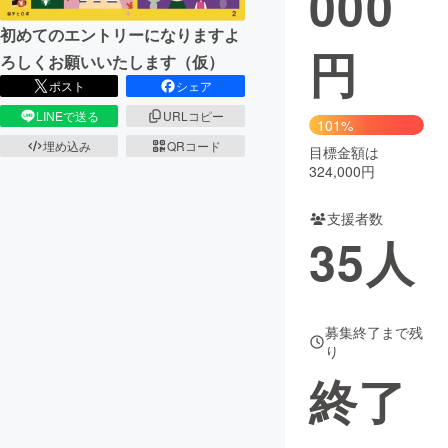
000
初めてのエントリーになりますよ
まちづくり・地域活性化
円
ろしくお願いいたします（仮）
ポスト
シェア
CAMPFIRE for Social Good
CAMPFIRE Creation
LINEで送る
URLコピー
101%
CAMPFIREふるさと納税
machi-ya
コミュニティ
埋め込み
QRコード
目標金額は
324,000円
支援者数
35
人
募集終了まで残
り
終了