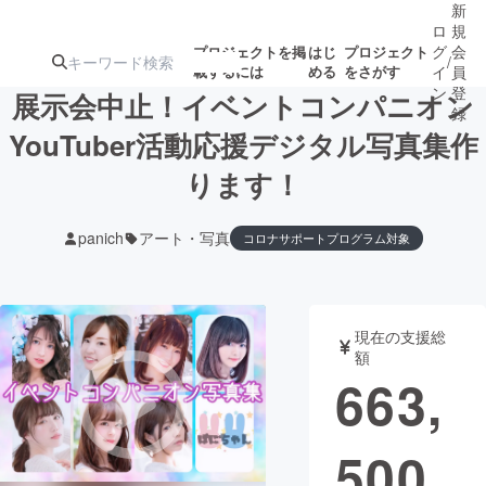
新
ロ
規
グ
会
プロジェクトを掲
はじ
プロジェクト
/
載するには
める
をさがす
イ
員
ン
登
展示会中止！イベントコンパニオン
録
YouTuber活動応援デジタル写真集作
ります！
人気のプロ
注目のリ
注目の新着プロ
募集終了が近いプ
もうすぐ公開
ジェクト
ターン
ジェクト
ロジェクト
されます
panich
アート・写真
コロナサポートプログラム対象
アート・写真
音楽
現在の支援総
テクノロジー・ガジェット
ゲーム・サ
額
663,
映像・映画
書籍・雑誌
500
ビジネス・起業
チャレンジ