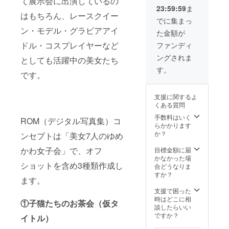
て展示会に出演しているの
動画 ※
ウリン
23:59:59
ま
好きな
グデー
はもちろん、レースクイー
モデル
ト（ボ
でに集まっ
をオプ
ウリン
ン・モデル・グラビアアイ
た金額が
ション
グ嫌な
から選
人は密
ドル・コスプレイヤーなど
ファンディ
んでく
室以外
ングされま
ださい
としても活躍中の美女たち
で相談
可） ※
す。
です。
好きな
モデル
をオプ
支援に関するよ
ション
くある質問
から選
んでく
手数料はいく
ROM（デジタル写真集）コ
ださい
らかかります
か？
ンセプトは「美女7人のゆめ
かわ女子会」で、オフ
目標金額に届
かなかった場
ショットを含め3種類作成し
合どうなりま
すか？
ます。
支援で困った
時はどこに相
①子猫たちのお茶会（仮タ
談したらいい
ですか？
イトル）