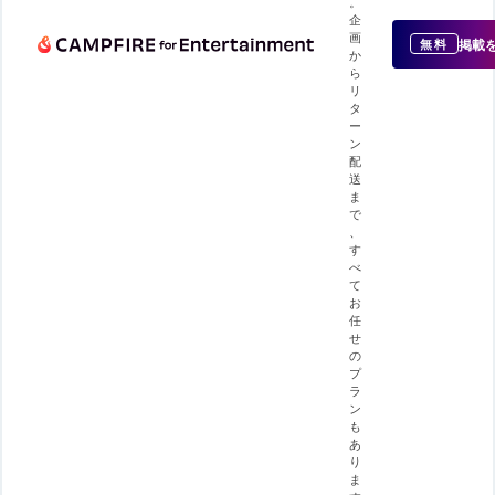
。
企
画
掲載
無料
か
ら
リ
タ
ー
ン
配
送
ま
で
、
す
べ
て
お
任
せ
の
プ
ラ
ン
も
あ
り
ま