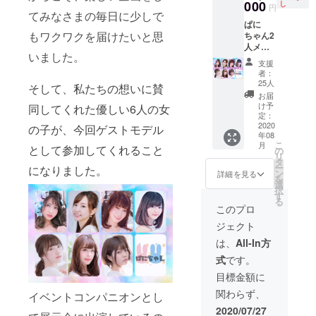
からあ
000
ん動画
し
円
てみなさまの毎日に少しで
なただ
の概要
ぱに
けへの
欄に1年
もワクワクを届けたいと思
ちゃん2
お礼動
間あな
人メッ
画
たのお
いました。
セージ
YouTub
名前を
支援
入り写
eにはあ
記載 ※
者：
メ（全
げられ
好きな
25人
そして、私たちの想いに賛
員共
ない
モデル
お届
通） ぱ
（？）
をオプ
け予
同してくれた優しい6人の女
にちゃ
あなた
定：
ション
ん2人あ
2020
だけへ
の子が、今回ゲストモデル
から選
年08
なただ
の超裏
んでく
こ
月
として参加してくれること
けへの
話動画
の
ださい
リ
お礼動
（テー
タ
ー
になりました。
画
マリク
ン
詳細を見る
を
ROM3
エスト
選
択
種類全
OK） ぱ
す
る
て 好き
にちゃ
このプロ
なモデ
ん動画
ジェクト
ルさん
の概要
からあ
欄に1年
は、
All-In方
なただ
間あな
式
です。
けへお
たのお
礼動画
名前を
目標金額に
orぱに
記載 ぱ
関わらず、
イベントコンパニオンとし
ちゃん
にちゃ
非公開
んとボ
2020/07/27