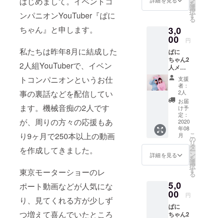
はじめまして。イベントコ
を
選
択
ンパニオンYouTuber『ぱに
す
る
ちゃん』と申します。
3,0
00
円
私たちは昨年8月に結成した
ぱに
ちゃん2
2人組YouTuberで、イベン
人メッ
セージ
トコンパニオンというお仕
支援
入り写
者：
メ（全
事の裏話などを配信してい
2人
員共
お届
通） ぱ
ます。機械音痴の2人です
け予
にちゃ
定：
が、周りの方々の応援もあ
ん2人あ
2020
年08
なただ
り9ヶ月で250本以上の動画
こ
月
けへの
の
リ
お礼動
タ
を作成してきました。
ー
画
ン
詳細を見る
を
選
択
す
東京モーターショーのレ
る
5,0
ポート動画などが人気にな
00
円
り、見てくれる方が少しず
ぱに
つ増えて喜んでいたところ
ちゃん2