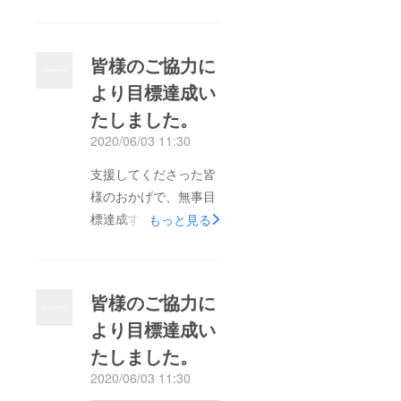
皆様のご協力に
より目標達成い
たしました。
2020/06/03 11:30
支援してくださった皆
様のおかげで、無事目
標達成することができ
もっと見る
ました。ありがとうご
ざいます！達成しても
まだクラファンは続く
皆様のご協力に
のでよかったらたまに
より目標達成い
RTしていただけると
たしました。
嬉しいです。目標金額
を超えた分は撮影アイ
2020/06/03 11:30
テムを増やしたりモデ