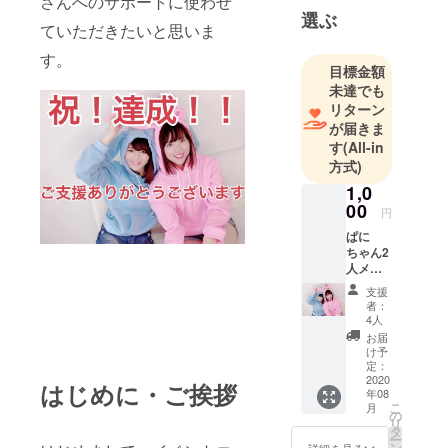
さんへのサポートに使わせ
選ぶ
ていただきたいと思いま
す。
目標金額
未達でも
リターン
が届きま
す
(All-in
方式)
1,0
00
円
ぱに
ちゃん2
人メッ
セージ
支援
入り写
者：
メ（全
4人
員共
お届
通）
け予
定：
2020
はじめに・ご挨拶
年08
こ
月
の
リ
タ
ー
ン
詳細を見る