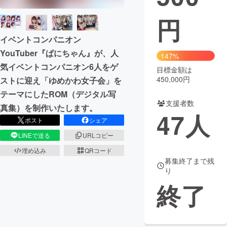
円
まちづくり・地域活性化
イベントコンパニオン
CAMPFIRE for Social Good
CAMPFIRE Creation
YouTuber『ぱにちゃん』が、人
147%
CAMPFIREふるさと納税
machi-ya
コミュニティ
気イベントコンパニオン6人をゲ
目標金額は
450,000円
ストに迎え「ゆめかわ女子会」を
テーマにしたROM（デジタル写
支援者数
真集）を制作いたします。
47
人
ポスト
シェア
LINEで送る
URLコピー
埋め込み
QRコード
募集終了まで残
り
終了