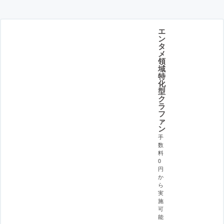
エ
ン
タ
メ
領
域
特
化
型
ク
ラ
フ
ァ
ン
手
数
料
0
円
か
ら
実
施
可
能