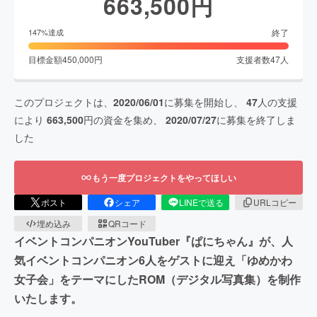
663,500
円
終了
147
%達成
目標金額
450,000
円
支援者数
47
人
このプロジェクトは、
2020/06/01
に募集を開始し、
47
人の支援
により
663,500
円の資金を集め、
2020/07/27
に募集を終了しま
した
もう一度プロジェクトをやってほしい
ポスト
シェア
LINEで送る
URLコピー
埋め込み
QRコード
イベントコンパニオンYouTuber『ぱにちゃん』が、人
気イベントコンパニオン6人をゲストに迎え「ゆめかわ
女子会」をテーマにしたROM（デジタル写真集）を制作
いたします。