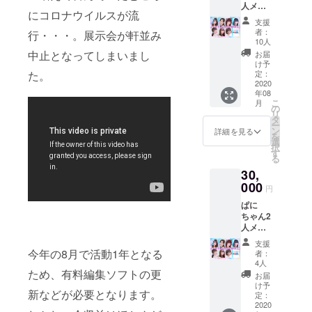
人メッ
にコロナウイルスが流
セージ
支援
入り写
者：
行・・・。展示会が軒並み
メ（全
10人
員共
中止となってしまいまし
お届
通） ぱ
け予
にちゃ
た。
定：
ん2人あ
2020
年08
なただ
こ
月
けへの
の
リ
お礼動
タ
ー
画 お好
ン
詳細を見る
を
きな
選
択
ROM1
す
る
枚 ※希
30,
望がな
い場合
000
円
は「子
ぱに
猫たち
ちゃん2
のお茶
人メッ
会」
セージ
支援
入り写
今年の8月で活動1年となる
者：
メ（全
4人
員共
ため、有料編集ソフトの更
お届
通） ぱ
け予
新などが必要となります。
にちゃ
定：
ん2人あ
2020