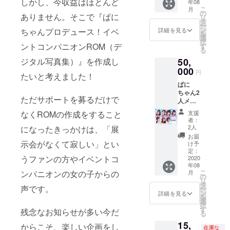
しかし、今収益はほとんど
年08
なただ
こ
月
けへの
の
ありません。そこで『ぱに
リ
お礼動
タ
ー
画
ン
詳細を見る
ちゃんプロデュース！イベ
を
ROM3
選
択
種類全
ントコンパニオンROM（デ
す
る
て 好き
ジタル写真集）』を作成し
50,
なモデ
ルさん
000
円
たいと考えました！
からの
ぱに
あなた
ちゃん2
だけへ
ただサポートを募るだけで
人メッ
のお礼
セージ
動画
なくROMの作成をすること
支援
入り写
YouTub
者：
メ（全
eにはあ
2人
になったきっかけは、「展
員共
げられ
お届
通） ぱ
示会がなくて寂しい」とい
ない
け予
にちゃ
（？）
定：
うファンの方やイベントコ
ん2人あ
2020
あなた
年08
なただ
だけへ
こ
ンパニオンの女の子からの
月
けへお
の超裏
の
リ
礼動画
話動画
タ
声です。
ー
ROM3
（テー
ン
詳細を見る
を
種類全
マリク
選
択
て 好き
エスト
す
残念なお知らせが多い今だ
る
なモデ
OK） ぱ
15,
ルさん
にちゃ
からこそ、楽しい企画をし
在庫な