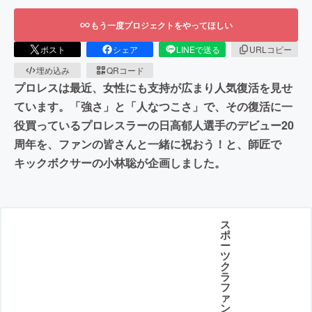
もう一度プロジェクトをやってほしい
ポスト
シェア
LINEで送る
URLコピー
埋め込み
QRコード
プロレスは最近、女性にも支持が広まり人気復活を見せ
ています。「強さ」と「人なつこさ」で、その復活に一
役買っているプロレスラーの日高郁人選手のデビュー20
周年を、ファンの皆さんと一緒に祝おう！と、師匠で
キックボクサーの小林聡が企画しました。
ス
ポ
ー
ツ
ク
ラ
フ
ァ
ン