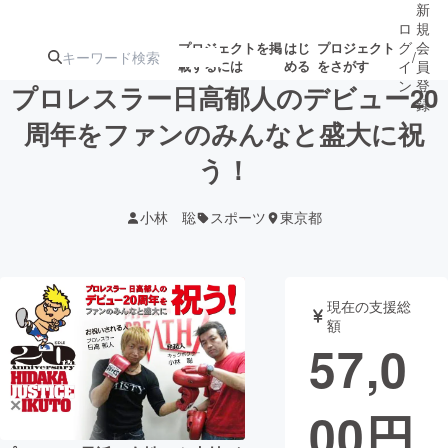
新
ロ
規
グ
会
プロジェクトを掲
はじ
プロジェクト
/
載するには
める
をさがす
イ
員
ン
登
プロレスラー日高郁人のデビュー20
録
周年をファンのみんなと盛大に祝
う！
人気のプロ
注目のリ
注目の新着プロ
募集終了が近いプ
もうすぐ公開
ジェクト
ターン
ジェクト
ロジェクト
されます
小林 聡
スポーツ
東京都
アート・写真
音楽
現在の支援総
テクノロジー・ガジェット
ゲーム・サ
額
57,0
映像・映画
書籍・雑誌
00
円
ビジネス・起業
チャレンジ