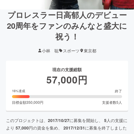
プロレスラー日高郁人のデビュー
20周年をファンのみんなと盛大に
祝う！
小林 聡
スポーツ
東京都
現在の支援総額
57,000
円
終了
16
%達成
目標金額
350,000
円
支援者数
5
人
このプロジェクトは、
2017/10/27
に募集を開始し、
5
人の支援に
より
57,000
円の資金を集め、
2017/12/31
に募集を終了しました