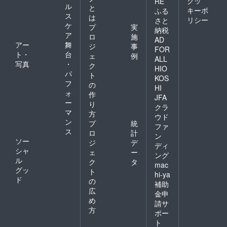
クッ
RE
ル
と
キーポ
ふる
ス
は
リシー
さと
ケ
プ
実
納税
ア
ロ
施
AD
アー
舞
ジ
事
FOR
ト・
台
ェ
例
ALL
写真
・
ク
HIO
パ
ト
KOS
フ
の
HI
ォ
作
JFA
ー
り
クラ
マ
方
ウド
ン
プ
統
ファ
ス
ロ
計
ン
ソー
ジ
デ
ディ
シャ
ェ
ー
ング
ル
ク
タ
mac
グッ
ト
hi-ya
ド
の
補助
広
金申
め
請サ
方
ポー
ト