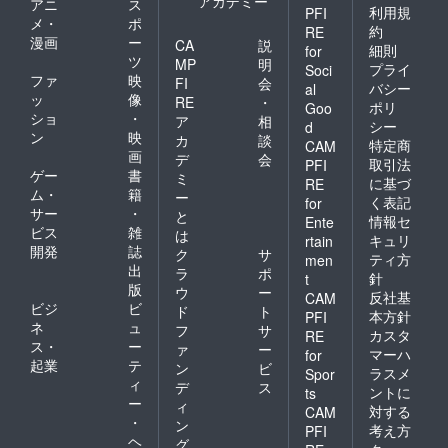
アカデミー
アニ
ス
利用規
PFI
メ・
ポ
約
RE
漫画
ー
CA
説
細則
for
ツ
MP
明
プライ
Soci
ファ
映
FI
会
バシー
al
ッ
像
RE
・
ポリ
Goo
ショ
・
ア
相
シー
d
ン
映
カ
談
特定商
CAM
画
デ
会
取引法
PFI
ゲー
書
ミ
に基づ
RE
ム・
籍
ー
く表記
for
サー
・
と
情報セ
Ente
ビス
雑
は
キュリ
rtain
開発
誌
ク
サ
ティ方
men
出
ラ
ポ
針
t
版
ウ
ー
反社基
CAM
ビジ
ビ
ド
ト
本方針
PFI
ネ
ュ
フ
サ
カスタ
RE
ス・
ー
ァ
ー
マーハ
for
起業
テ
ン
ビ
ラスメ
Spor
ィ
デ
ス
ントに
ts
ー
ィ
対する
CAM
・
ン
考え方
PFI
ヘ
グ