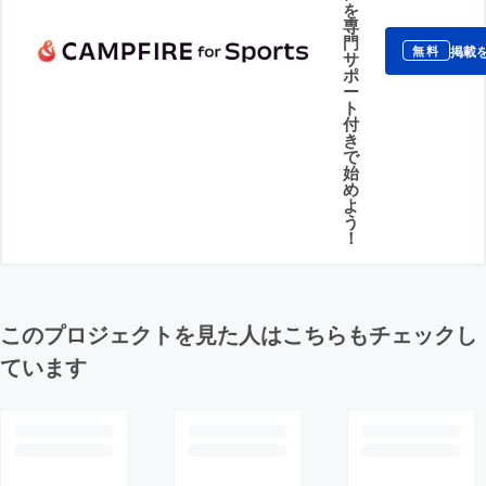
を
専
門
掲載
無料
サ
ポ
ー
ト
付
き
で
始
め
よ
う
！
このプロジェクトを見た人はこちらもチェックし
ています