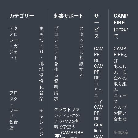
カテゴリー
起案サポート
サ
CAMP
ー
FIRE
テク
ま
プ
ス
ビ
につい
ノロ
ち
ロ
タ
ス
て
ジー
づ
ジ
ッ
・ガ
く
ェ
フ
CAM
CAMP
ジェ
り
ク
に
PFI
FIREと
ット
・
ト
相
RE
は
地
を
談
CAM
あんし
域
作
す
PFI
ん・安
活
る
る
RE
全への
性
資
コ
取り組
化
料
ミュ
み
プロ
音
請
ニ
ニュー
ダク
楽
求
ティ
ス
ト
CAM
ヘルプ
クラウドファ
フー
チ
PFI
お問い
ンディングの
ド・
ャ
RE
合わせ
ノウハウを無
飲食
レ
Crea
料で学ぼう
店
ン
tion
各種規定
CAMPFIRE
ジ
CAM