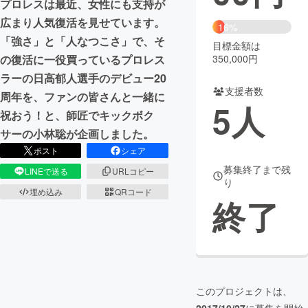
プロレスは最近、女性にも支持が
広まり人気復活を見せています。
まちづくり・地域活性化
16%
「強さ」と「人なつこさ」で、そ
目標金額は
350,000円
の復活に一役買っているプロレス
CAMPFIRE for Social Good
CAMPFIRE Creation
ラーの日高郁人選手のデビュー20
CAMPFIREふるさと納税
machi-ya
コミュニティ
支援者数
周年を、ファンの皆さんと一緒に
5
人
祝おう！と、師匠でキックボク
サーの小林聡が企画しました。
ポスト
シェア
募集終了まで残
LINEで送る
URLコピー
り
埋め込み
QRコード
終了
このプロジェクトは、