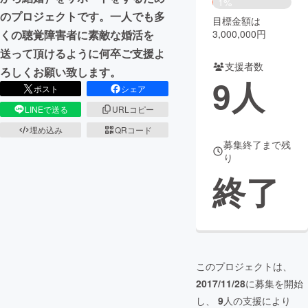
1%
のプロジェクトです。一人でも多
目標金額は
まちづくり・地域活性化
3,000,000円
くの聴覚障害者に素敵な婚活を
送って頂けるように何卒ご支援よ
支援者数
CAMPFIRE for Social Good
CAMPFIRE Creation
ろしくお願い致します。
9
人
CAMPFIREふるさと納税
machi-ya
コミュニティ
ポスト
シェア
LINEで送る
URLコピー
埋め込み
QRコード
募集終了まで残
り
終了
このプロジェクトは、
2017/11/28
に募集を開始
し、
9
人の支援により