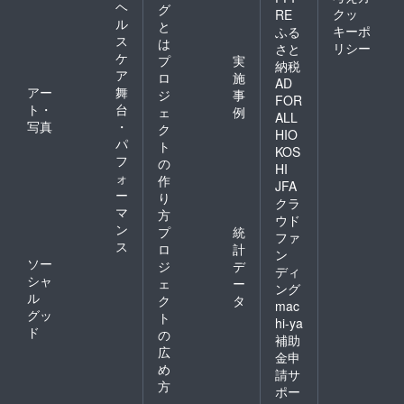
ヘ
グ
クッ
RE
ル
と
キーポ
ふる
ス
は
リシー
さと
ケ
プ
実
納税
ア
ロ
施
AD
アー
舞
ジ
事
FOR
ト・
台
ェ
例
ALL
写真
・
ク
HIO
パ
ト
KOS
フ
の
HI
ォ
作
JFA
ー
り
クラ
マ
方
ウド
ン
プ
統
ファ
ス
ロ
計
ン
ソー
ジ
デ
ディ
シャ
ェ
ー
ング
ル
ク
タ
mac
グッ
ト
hi-ya
ド
の
補助
広
金申
め
請サ
方
ポー