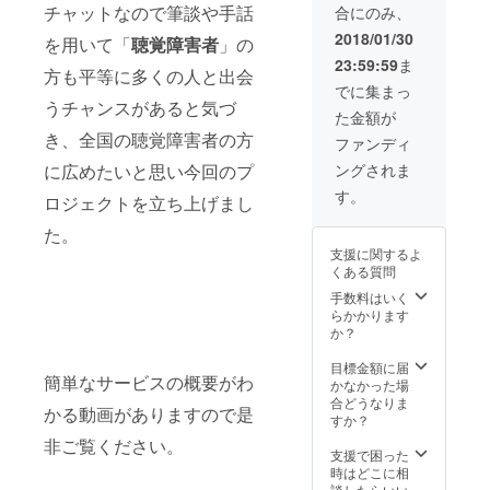
チャットなので筆談や手話
合にのみ、
2018/01/30
を用いて「
聴覚障害者
」の
23:59:59
ま
方も平等に多くの人と出会
でに集まっ
うチャンスがあると気づ
た金額が
き、全国の聴覚障害者の方
ファンディ
に広めたいと思い今回のプ
ングされま
す。
ロジェクトを立ち上げまし
た。
支援に関するよ
くある質問
手数料はいく
らかかります
か？
目標金額に届
簡単なサービスの概要がわ
かなかった場
合どうなりま
かる動画がありますので是
すか？
非ご覧ください。
支援で困った
時はどこに相
談したらいい