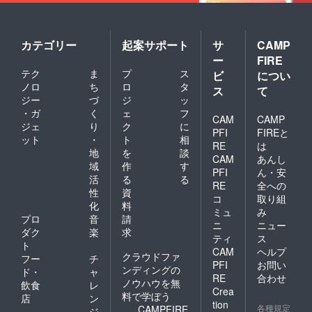
カテゴリー
起案サポート
サ
CAMP
ー
FIRE
テク
ま
プ
ス
ビ
につい
ノロ
ち
ロ
タ
ス
て
ジー
づ
ジ
ッ
・ガ
く
ェ
フ
CAM
CAMP
ジェ
り
ク
に
PFI
FIREと
ット
・
ト
相
RE
は
地
を
談
CAM
あんし
域
作
す
PFI
ん・安
活
る
る
RE
全への
性
資
コ
取り組
化
料
ミュ
み
プロ
音
請
ニ
ニュー
ダク
楽
求
ティ
ス
ト
CAM
ヘルプ
クラウドファ
フー
チ
PFI
お問い
ンディングの
ド・
ャ
RE
合わせ
ノウハウを無
飲食
レ
Crea
料で学ぼう
店
ン
tion
各種規定
CAMPFIRE
ジ