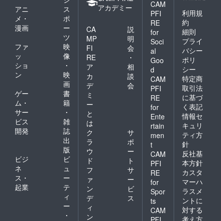
CAM
アカデミー
アニ
ス
利用規
PFI
メ・
ポ
約
RE
漫画
ー
CA
説
細則
for
ツ
MP
明
プライ
Soci
ファ
映
FI
会
バシー
al
ッ
像
RE
・
ポリ
Goo
ショ
・
ア
相
シー
d
ン
映
カ
談
特定商
CAM
画
デ
会
取引法
PFI
ゲー
書
ミ
に基づ
RE
ム・
籍
ー
く表記
for
サー
・
と
情報セ
Ente
ビス
雑
は
キュリ
rtain
開発
誌
ク
サ
ティ方
men
出
ラ
ポ
針
t
版
ウ
ー
反社基
CAM
ビジ
ビ
ド
ト
本方針
PFI
ネ
ュ
フ
サ
カスタ
RE
ス・
ー
ァ
ー
マーハ
for
起業
テ
ン
ビ
ラスメ
Spor
ィ
デ
ス
ントに
ts
ー
ィ
対する
CAM
・
ン
考え方
PFI