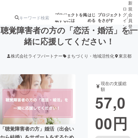
新
ロ
規
グ
会
プロジェクトを掲
はじ
プロジェクト
/
載するには
める
をさがす
イ
員
ン
登
聴覚障害者の方の「恋活・婚活」を一
録
緒に応援してください！
人気のプロ
注目のリ
注目の新着プロ
募集終了が近いプ
もうすぐ公開
株式会社ライフパートナー
まちづくり・地域活性化
東京都
ジェクト
ターン
ジェクト
ロジェクト
されます
アート・写真
音楽
現在の支援総
額
57,0
テクノロジー・ガジェット
ゲーム・サ
00
円
映像・映画
書籍・雑誌
「聴覚障害者の方」婚活（出会い
ビジネス・起業
チャレンジ
から結婚）をサポートをするため