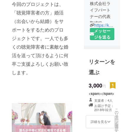
株式会社ラ
今回のプロジェクトは、
イフパート
「聴覚障害者の方」婚活
ナーの代表
（出会いから結婚）をサ
取締役 津
https://konkatsusupple.jp
ポートをするためのプロ
守です。
メッセー
長年、仲人
ジを送る
ジェクトです。一人でも多
として婚活
くの聴覚障害者に素敵な婚
支援をして
活を送って頂けるように何
きました。
リターンを
今回、平成
卒ご支援よろしくお願い致
26年度補正
選ぶ
します。
の「ものづ
くり・商
3,000
円
業・サービ
<span></span>
ス革新補助
金」にて、
支援者：4人
お届け予定：
人口減少と
こ
2018年02月
の
少子化に歯
リ
タ
ー
止めをかけ
ン
詳細を見る
を
選
るという趣
択
す