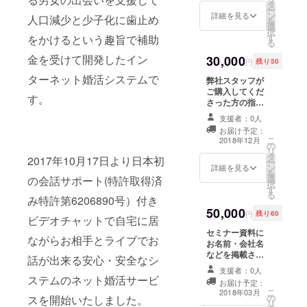
法のご
タ
優先の婚活
ー
連絡を
ン
詳細を見る
人口減少と少子化に歯止め
を
システムを
致しま
選
択
す。 サ
使ってハン
す
をかけるという趣旨で補助
る
ポー
デを持った
ター様
金を受けて開発したイン
30,000
円
残り50
方の婚活支
の紹介
ターネット婚活システムで
で入会
弊社スタッフが
援を行いた
された
ご購入してくだ
いと考えて
す。
方の月
さった方の指定
います。ご
額会費
の場所へ訪問
支援者：0人
の一部
し、「婚活ノウ
支援よろし
お届け予定：
（20%
ハウ」や「婚活
こ
2018年12月
くお願い致
）を受
の
サプリの活用方
リ
けとる
タ
します。
法」などをお話
2017年10月17日より日本初
ー
ことが
ン
に行きます。 ※
詳細を見る
を
できま
選
の会話サポート(特許取得済
日程等はプロ
択
す。
す
ジェクト終了後
る
み特許第6206890号）付き
メールにてご連
50,000
絡いたします。
円
残り60
ビデオチャットで自宅に居
※申し訳ございま
セミナー資料に
せんが別途交通
ながらお相手とライブでお
お名前・会社名
費が発生いたし
などを掲載させ
ます。
話が出来る安心・安全なシ
て頂きます。 プ
支援者：0人
ロジェクト終了
ステムのネット婚活サービ
お届け予定：
後に記載名など
こ
2018年03月
の
スを開始いたしました。
メールにてご連
リ