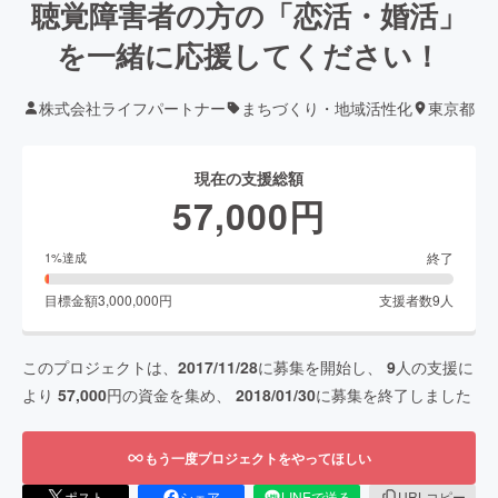
聴覚障害者の方の「恋活・婚活」
を一緒に応援してください！
株式会社ライフパートナー
まちづくり・地域活性化
東京都
現在の支援総額
57,000
円
終了
1
%達成
目標金額
3,000,000
円
支援者数
9
人
このプロジェクトは、
2017/11/28
に募集を開始し、
9
人の支援に
より
57,000
円の資金を集め、
2018/01/30
に募集を終了しました
もう一度プロジェクトをやってほしい
ポスト
シェア
LINEで送る
URLコピー