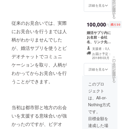
タ
絡させて頂きま
ー
ン
す。 また、掲載
詳細を見る
を
選
不要の方はその
択
す
旨をご返信くだ
る
さい。
従来のお見合いでは、実際
100,000
円
残り30
にお見合いを行うまでは人
婚活サプリ内に
お名前・会社
柄がわかりませんでした
名、リンク先を
掲載いたしま
が、婚活サプリを使うとビ
支援者：0人
す。 プロジェク
お届け予定：
デオチャットでコミュニ
ト終了後に記載
こ
2018年03月
の
名などメールに
リ
ケーションを取り、人柄が
タ
てご連絡させて
ー
ン
頂きます。 ま
詳細を見る
を
わかってからお見合いを行
選
た、掲載不要の
択
す
方はその旨をご
うことができます。
る
返信ください。
このプロ
ジェクト
は、All-or-
Nothing方式
当初は都市部と地方の出会
です。
いを支援する意味合いが強
目標金額を
かったのですが、ビデオ
達成した場