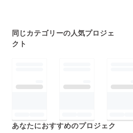
覚障害者の婚活を支援
してくださる活動が始
まったと、聞いて嬉し
いです。みなさまご支
同じカテゴリーの人気プロジェ
援をよろしくお願いい
たします。----- 花田さ
クト
んありがとござまし
た。
あなたにおすすめのプロジェク