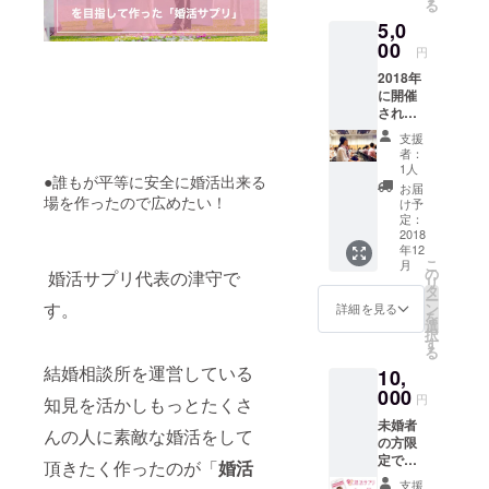
旨で補助金
る
5,0
を受けて開
00
発したイン
円
ターネット
2018年
に開催
婚活システ
される
ム「婚活サ
「婚活
支援
プリ」を開
セミ
者：
ナー」
1人
発しまし
●誰もが平等に安全に婚活出来る
へのご
お届
た。一番の
招待
場を作ったので広めたい！
け予
メール
特徴はビデ
定：
を差し
2018
オチャット
年12
上げま
こ
月
で互いの人
す。 日
の
婚活サプリ代表の津守で
リ
時、会
タ
柄をライブ
ー
場など
す。
ン
詳細を見る
で知ること
を
決まり
選
択
ができる機
次第随
す
る
時ご連
能があるこ
結婚相談所を運営している
10,
絡いた
とです。こ
しま
000
円
知見を活かしもっとたくさ
す。 参
の婚活業界
未婚者
加希望
んの人に素敵な婚活をして
初の機能は
の方限
の方
聴覚障害者
定で
は、
頂きたく作ったのが「
婚活
す。 プ
メール
の方が手話
支援