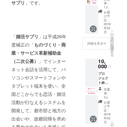
ロジェ
サプリ
」です。
内に記
者：
やボードに
クト終
載して
1人
了後に
書いた文を
います
お届
メール
申し込
け予
見せる事で
にてご
み方法
定：
意思の疎通
連絡い
2018
に沿っ
年02
たしま
てお申
ができま
こ
月
す。 ※
し込み
の
「
婚活サプリ
」は平成26年
す。イン
リ
既婚者
くださ
タ
ー
ターネット
の方が
い。
ン
詳細を見る
度補正の「
ものづくり・商
を
申し込
選
が繋がれば
択
んだ場
業・サービス革新補助金
す
る
自宅に居な
合は
10,
（二次公募）
」でインター
「パー
がら会話が
トナー
000
円
楽しめま
ネット会話を活用して、パ
ID発
す。遠距離
プロ
行」に
ソコンやスマートフォンや
ジェク
変更さ
のお相手と
ト終了
せて頂
タブレット端末を使い、全
でも距離を
後に
きま
支援
メール
感じさせな
す。
国どこからでも恋活・婚活
者：
にて
3人
い手軽さ。
「サ
活動が行なえるシステムを
お届
この写真や
ポー
け予
開発して、都市部と地方の
ター
定：
プロフィー
コー
2018
ルだけでは
出会いや、故郷回帰を求め
年02
ド」の
こ
月
無い、人柄
登録方
の
る男女の出会いを支援して
リ