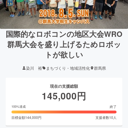
国際的なロボコンの地区大会WRO
群馬大会を盛り上げるためロボッ
トが欲しい
染川 裕
まちづくり・地域活性化
群馬県
現在の支援総額
145,000
円
終了
100
%達成
目標金額
144,000
円
支援者数
10
人