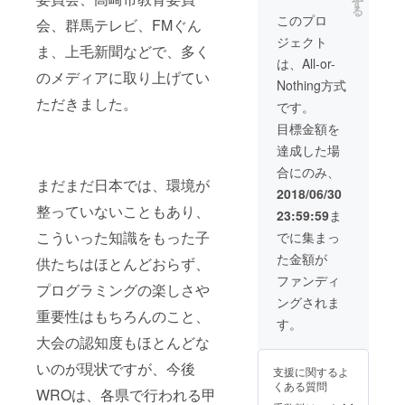
す
る
ます。
このプロ
会、群馬テレビ、FMぐん
プログ
ジェクト
ラミン
ま、上毛新聞などで、多く
グ必修
は、All-or-
化にむ
のメディアに取り上げてい
Nothing方式
けて学
校の先
ただきました。
です。
生など
目標金額を
の研修
等にも
達成した場
お使い
合にのみ、
いただ
まだまだ日本では、環境が
けま
2018/06/30
す。 ※
整っていないこともあり、
23:59:59
ま
交通費
別途
こういった知識をもった子
でに集まっ
（群馬
た金額が
県内の
供たちはほとんどおらず、
み） ※
ファンディ
プログラミングの楽しさや
イベン
ングされま
ト内
重要性はもちろんのこと、
容：ロ
す。
ボット
大会の認知度もほとんどな
プログ
ラミン
いのが現状ですが、今後
支援に関するよ
グ初回
くある質問
授業 ※
WROは、各県で行われる甲
イベン