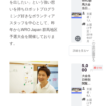
WRO群
を出したい」という強い想
の為のロ
馬大会
当日、
いを持ちロボットプログラ
ボット制作×
午前中
支援
プログラミ
ミング好きなボランティア
に行わ
者：
ング教室の
れるミ
1人
スタッフを中心として、昨
ニロボ
「ロボ団」
お届
コン参
け予
年からWRO Japan 群馬地区
で子どもた
加費(ス
定：
タッフ
2018
ちにロボッ
予選大会を開催しておりま
年07
がサ
トプログラ
こ
月
ポート
す。
の
リ
ミングの楽
します
タ
ー
ので、
しさを伝え
ン
詳細を見る
を
ロボッ
選
ています。
択
ト制作
す
る
将来的に群
やプロ
5,0
グラミ
馬からWRO
残り10
ングを
00
円
世界大会優
やった
大会当
ことが
勝者を出す
日特別
ないと
ため、新し
閲覧席
いう子
い時代に必
確保＋
供でも
支援
ロボコ
大丈夫
要な力を育
者：
ンスポ
です。)
8人
てるため、
ンサー
ロボッ
お届
として
そのために
ト制作×
け予
webに