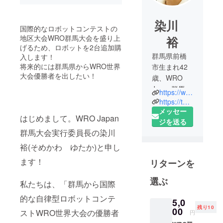
染川
国際的なロボットコンテストの
地区大会WRO群馬大会を盛り上
裕
げるため、ロボットを2台追加購
群馬県前橋
入します！
将来的には群馬県からWRO世界
市生まれ42
大会優勝者を出したい！
歳、WRO
Japan群馬大
https://wro-gunma.com/
会実行委員
https://twitter.com/somyu
長の染川 裕
メッセー
はじめまして。WRO Japan
と申しま
ジを送る
群馬大会実行委員長の染川
す。
大人が変わ
裕(そめかわ ゆたか)と申し
れば子供が
ます！
リターンを
変わる、子
どもが変わ
選ぶ
私たちは、「群馬から国際
れば未来が
的な自律型ロボットコンテ
変わるを基
5,0
残り10
本理念と
00
ストWRO世界大会の優勝者
円
し、子ども