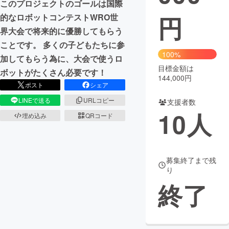
このプロジェクトのゴールは国際
円
的なロボットコンテストWRO世
まちづくり・地域活性化
界大会で将来的に優勝してもらう
ことです。 多くの子どもたちに参
CAMPFIRE for Social Good
CAMPFIRE Creation
100%
加してもらう為に、大会で使うロ
CAMPFIREふるさと納税
machi-ya
コミュニティ
目標金額は
ボットがたくさん必要です！
144,000円
ポスト
シェア
LINEで送る
URLコピー
支援者数
10
人
埋め込み
QRコード
募集終了まで残
り
終了