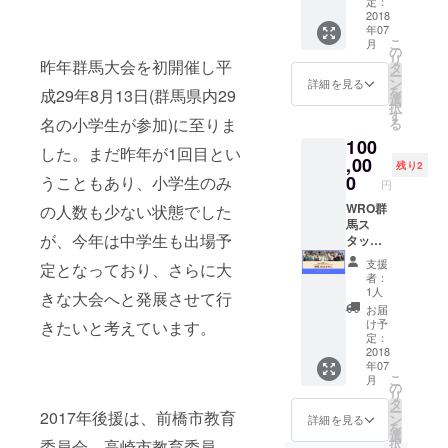
プログ
定：
どうしても
名前掲
2018
ラミン
資金が必要
年07
載 8月5
グ教室
こ
月
日に実
ロボ団
です。ご支
の
リ
施の
昨年群馬大会を初開催し平
の無料
タ
援よろしく
ー
WRO群
体験チ
ン
詳細を見る
を
成29年8月13日(群馬県内29
お願いいた
馬大会
ケット
選
択
の支援
も付い
す
します！
名の小学生が参加)に至りま
る
者とし
ていま
100
て、
す。
した。まだ昨年が1回目とい
web
,00
残り2
ページ
0
うこともあり、小学生のみ
円
にお名
前を記
WRO群
の人数も少ない状態でした
載させ
馬ス
が、今年は中学生も出場予
て頂き
タッフ
ます。
出張イ
支援
定となっており、さらに大
ベント
者：
開催
1人
きな大会へと発展させて行
（3h程
お届
度/回）
け予
きたいと考えています。
WRO群
定：
馬メン
2018
年07
バーが
こ
月
皆さま
の
リ
の地域
タ
ー
2017年後援は、前橋市教育
にイベ
ン
詳細を見る
を
ント出
選
択
委員会、高崎市教育委員
張致し