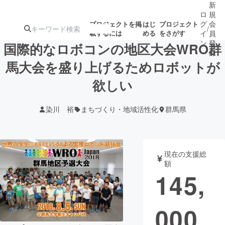
新
ロ
規
グ
会
プロジェクトを掲
はじ
プロジェクト
/
載するには
める
をさがす
イ
員
ン
登
国際的なロボコンの地区大会WRO群
録
馬大会を盛り上げるためロボットが
欲しい
人気のプロ
注目のリ
注目の新着プロ
募集終了が近いプ
もうすぐ公開
ジェクト
ターン
ジェクト
ロジェクト
されます
染川 裕
まちづくり・地域活性化
群馬県
アート・写真
音楽
現在の支援総
テクノロジー・ガジェット
ゲーム・サ
額
145,
映像・映画
書籍・雑誌
000
ビジネス・起業
チャレンジ