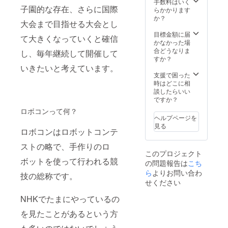
手数料はいく
子園的な存在、さらに国際
ト所用
らかかります
時間：3
か？
大会まで目指せる大会とし
時間 ※
定員２
目標金額に届
て大きくなっていくと確信
０名ま
かなかった場
で ※場
合どうなりま
し、毎年継続して開催して
所の手
すか？
配につ
いきたいと考えています。
いて：
支援で困った
支援者
時はどこに相
様準備
談したらいい
ですか？
ロボコンって何？
ヘルプページを
見る
ロボコンはロボットコンテ
ストの略で、手作りのロ
このプロジェクト
ボットを使って行われる競
の問題報告は
こち
ら
よりお問い合わ
技の総称です。
せください
NHKでたまにやっているの
を見たことがあるという方