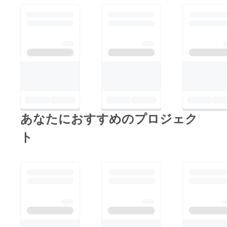
＆ボトルキープ、ダー
センター内にあるの
ツ、カラオケもあるカ
で、市場ならではの、
ジュアルバー。府中の
新鮮なお花をお手頃価
粋な男性女性が夜な夜
格で手に入れることが
な集っているとかいな
できるお花屋さんです
いとか？気さくなママ
店舗ご紹介はこちら
とスタッフの方々もと
↓https://m.facebook.c
ても素敵なお店です。
om/flowershop.toitoitoi
ぜひ一度来店を！店舗
.umakuikuyoミズベリ
あなたにおすすめのプロジェク
ご紹介はこちら
ング手ぬぐいがほしい
↓https://www.faceboo
ト
方はこちら
k.com/garden522/ミズ
↓https://faavo.jp/tokyo
ベリング手ぬぐいがほ
chofufuchu/project/28
しい方はこちら
04７月７日水辺で乾杯
↓https://faavo.jp/tokyo
の内容が知りたい方は
chofufuchu/project/28
こちら
04７月７日水辺で乾杯
↓https://peraichi.com/l
の内容が知りたい方は
anding_pages/view/mi