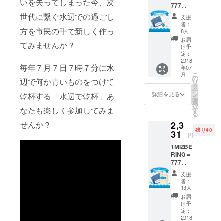
いを失ってしまった今、次
777
典の詳
か、、とい
円
細につ
世代に繋ぐ水辺での過ごし
支援
う希望のも
2MIZBE
いて
者：
と、
RING＝
方を市民の手で新しく作っ
は、別
8人
1554円
途発表
「act634府
お届
てみませんか？
■MIZBE
してい
け予
中」と名付
RINGin
きま
定：
府中オ
2018
けた市民団
す。
毎年７月７日７時７分に水
年07
リジナ
■MIZBE
体が生まれ
こ
月
ル手ぬ
RINGin
の
辺で何か青いものをつけて
リ
ました。
ぐい こ
府中オ
タ
ー
の手ぬ
リジナ
ン
「act634 府
詳細を見る
乾杯する「水辺で乾杯」あ
を
ぐいを
ルMAP
選
中」は明確
択
持って
なたも楽しく参加してみま
昨年好
す
る
に継続した
府中の
評だっ
せんか？
2,3
お店に
た水辺
活動を行っ
残り40
行こ
31
さんぽ
円
ているわけ
う！提
マップ
1MIZBE
携店舗
ではなく、
の2018
RING＝
にて、
年版で
市民活動を
777
ミズベ
す。
行うための
円
リング
■MIZBE
支援
3MIZBE
特典あ
RINGin
「プラット
者：
RING＝
り！ 特
府中の
13人
フォー ム」
2331円
典の詳
Webサ
お届
■MIZBE
（枠組み）
細につ
イトに
け予
RINGin
いて
定：
お名前
です。 具体
府中オ
2018
は、別
掲載