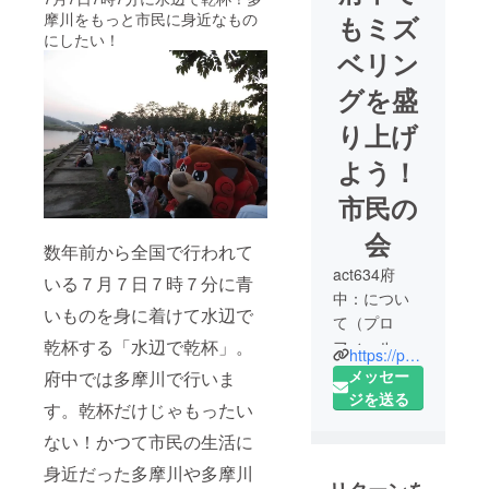
摩川をもっと市民に身近なもの
もミズ
にしたい！
ベリン
グを盛
り上げ
よう！
市民の
会
数年前から全国で行われて
act634府
いる７月７日７時７分に青
中：につい
いものを身に着けて水辺で
て（プロ
乾杯する「水辺で乾杯」。
フィール）
https://peraichi.com/landing_pages/view/mizbering2018fuchu
「府中でも
メッセー
府中では多摩川で行いま
ミズベリン
ジを送る
す。乾杯だけじゃもったい
グを盛り上
ない！かつて市民の生活に
げよう！市
民の会」は
身近だった多摩川や多摩川