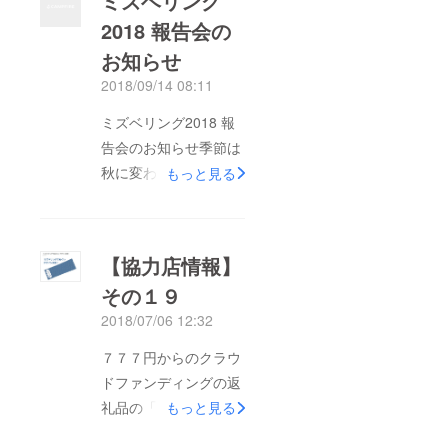
ミズベリング
2018 報告会の
お知らせ
2018/09/14 08:11
ミズベリング2018 報
告会のお知らせ季節は
秋に変わろうとしてお
もっと見る
りますが、７月７日の
ミズベリングの報告会
を今週土曜日９月１５
【協力店情報】
日（土）１３時~１５
その１９
時で実施いたします。
2018/07/06 12:32
場所は、府中市民活動
センター５階のカフェ
７７７円からのクラウ
OrangeBootsさんにて
ドファンディングの返
です。当日ドローンで
礼品の「ミズベリング
もっと見る
撮影した動画を編集し
てぬぐい」、今年は昨
たものなどをみんなで