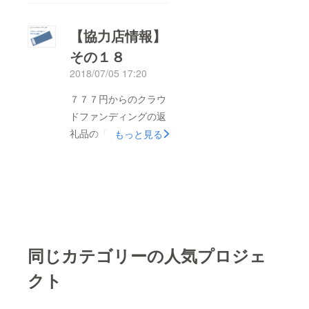
年よりもっともっとお
鑑賞しながらワイワイ
得です。クラウドファ
【協力店情報】
します。ぜひご参加い
ンディングは達成いた
ただければと思いま
その１８
しました！ありがとう
す。ご参加希望の方は
2018/07/05 17:20
ございます！協力店さ
下記のイベントページ
まご紹介のいよいよラ
７７７円からのクラウ
で「参加予定」として
ストはこちら。Bar
ドファンディングの返
いただけますよ、お願
Garden「ミズベリン
礼品の「ミズベリング
もっと見る
いいたします。
グオリジナルカクテ
てぬぐい」、今年は昨
https://www.facebook.
ル」or「ウイスキーの
年よりもっともっとお
com/events/44856804
グレンリヴェット」を
得です。ぜひぜひ、ご
5607161/
500円で提供！※写真
協力のほどお願いいた
は別のカクテルです
します！協力店さまご
（７月末まで）府中駅
紹介の第十八弾はこち
近くの国際通りをまっ
同じカテゴリーの人気プロジェ
ら。Flower shop toi
すぐいくとBarGarden
toi toi3000円以上のお
クト
さんはあります。カウ
買いあげで5%off（７
ンター15席、ショット
月末まで）大東京卸売