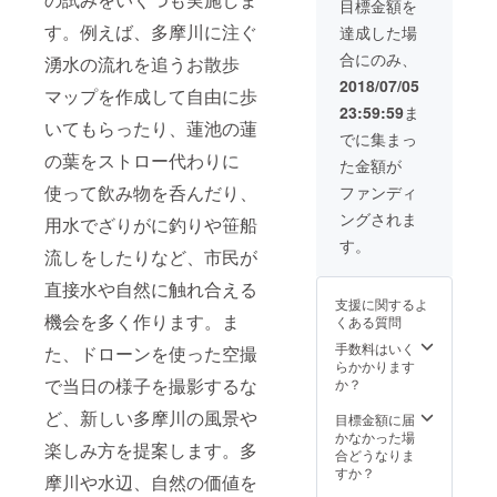
目標金額を
ルトー
程未定
Webサ
いしま
き盛りのメ
トバッ
す。例えば、多摩川に注ぐ
MIZBERINGin府
イトに
達成した場
す（企
ク 昨年
ンバーもた
中開催後に活動
お名前
業名な
合にのみ、
湧水の流れを追うお散歩
大好評
報告会を行いま
掲載
ど可、
くさんいる
だった
す。そちらへご
（ご希
2018/07/05
ロゴ
マップを作成して自由に歩
なか、無理
オリジ
招待させて頂き
望者の
マーク
23:59:59
ま
ナル
ます。
み） ご
なく、市民
などは
いてもらったり、蓮池の蓮
トート
■MIZBERINGin
希望者
でに集まっ
不
活動に参加
バック
府中のWebサイ
のみ掲
可）。
の葉をストロー代わりに
た金額が
できる新し
です！
トにお名前掲載
載です
※今年は
（ご希望者の
ので、
使って飲み物を呑んだり、
ファンディ
い形の市民
トート
み） ご希望者の
掲載を
ングされま
活動を模索
用水でざりがに釣りや笹船
バック
み掲載ですの
希望さ
には店
していま
で、掲載を希望
れない
す。
流しをしたりなど、市民が
舗サー
されない方は、
方は、
す。
ビスは
その旨お申し込
その旨
直接水や自然に触れ合える
今年も
付きま
み時に備考にて
お申し
支援に関するよ
せん。
お知らせくださ
込み時
act634府中
機会を多く作ります。ま
くある質問
■MIZBE
い。 また、ご希
に備考
の
RINGin
手数料はいく
望の掲載名があ
にてお
た、ドローンを使った空撮
「Mizbering
府中の
らかかります
る方について
知らせ
Webサ
で当日の様子を撮影するな
か？
も、備考に記載
くださ
2019in府
イトに
お願いします
い。 ま
中」プロ
ど、新しい多摩川の風景や
お名前
目標金額に届
（企業名など
た、ご
掲載
かなかった場
ジェクトと
可、ロゴマーク
希望の
楽しみ方を提案します。多
（ご希
合どうなりま
などは不可）。
掲載名
いう形で立
望者の
すか？
がある
摩川や水辺、自然の価値を
ち上がりま
み） ご
方につ