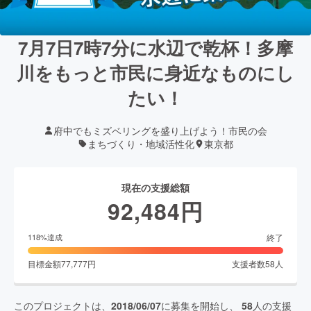
7月7日7時7分に水辺で乾杯！多摩
川をもっと市民に身近なものにし
たい！
府中でもミズベリングを盛り上げよう！市民の会
まちづくり・地域活性化
東京都
現在の支援総額
92,484
円
終了
118
%達成
目標金額
77,777
円
支援者数
58
人
このプロジェクトは、
2018/06/07
に募集を開始し、
58
人の支援