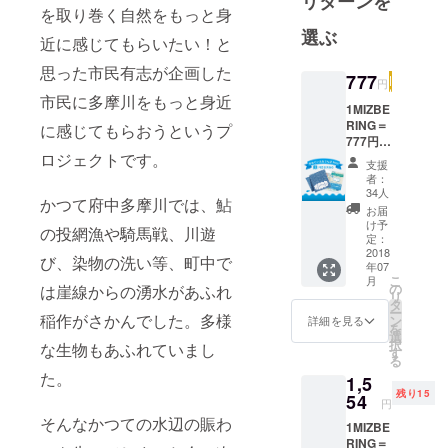
リターンを
2017年の7月
を取り巻く自然をもっと身
7日の水辺に
選ぶ
近に感じてもらいたい！と
乾杯をきっ
かけに生ま
思った市民有志が企画した
777
円
れた、市民
市民に多摩川をもっと身近
1MIZBE
有志の会で
RING＝
に感じてもらおうというプ
す。市民自
777円
らの企画
ロジェクトです。
■MIZBE
支援
RINGin
で、地元を
者：
府中オ
34人
盛り上げ、
かつて府中多摩川では、鮎
リジナ
お届
市民自らが
ル手ぬ
け予
の投網漁や騎馬戦、川遊
ぐい こ
定：
楽しく暮ら
の手ぬ
2018
び、染物の洗い等、町中で
し、地域内
年07
ぐいを
こ
月
持って
での繋がり
の
は崖線からの湧水があふれ
リ
府中の
タ
を生むこと
ー
お店に
稲作がさかんでした。多様
ン
詳細を見る
を
が、様々に
行こ
選
択
な生物もあふれていまし
う！提
す
絡み合って
る
携店舗
いる課題を
た。
1,5
にて、
残り15
緩やかに解
ミズベ
54
円
リング
決していく
そんなかつての水辺の賑わ
1MIZBE
特典あ
のではない
RING＝
り！ 特