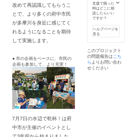
希望者
支援で困った
いて
した。どう
改めて再認識してもらうこ
のみ掲
時はどこに相
も、備
ぞご支援、
載です
談したらいい
とで、より多くの府中市民
考に記
ご協力のほ
ので、
ですか？
載お願
が多摩川を身近に感じてく
掲載を
いしま
どよろしく
希望さ
す（企
ヘルプページを
れるようになることを期待
お願いいた
れない
業名な
見る
方は、
します！
ど可、
して実施します。
その旨
ロゴ
お申し
マーク
このプロジェクト
込み時
などは
の問題報告は
こち
に備考
不
● 市の企画をベースに、市民の
ら
よりお問い合わ
にてお
可）。
企画も参加して、より充実！
知らせ
せください
くださ
い。 ま
た、ご
希望の
掲載名
がある
方につ
いて
も、備
考に記
7月7日の水辺で乾杯！は府
載お願
いしま
中市が主催のイベントとし
す（企
業名な
て3年前から始まりました。