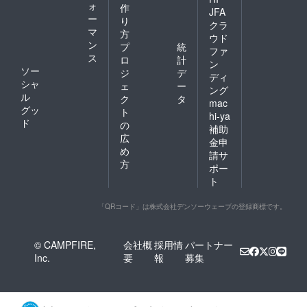
ォ
作
JFA
ー
り
クラ
マ
方
ウド
ン
プ
統
ファ
ス
ロ
計
ン
ソー
ジ
デ
ディ
シャ
ェ
ー
ング
ル
ク
タ
mac
グッ
ト
hi-ya
ド
の
補助
広
金申
め
請サ
方
ポー
ト
「QRコード」は株式会社デンソーウェーブの登録商標です。
© CAMPFIRE,
会社概
採用情
パートナー
Inc.
要
報
募集