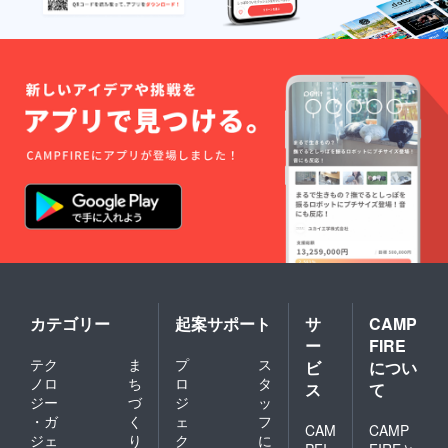
カテゴリー
起案サポート
サ
CAMP
ー
FIRE
テク
ま
プ
ス
ビ
につい
ノロ
ち
ロ
タ
ス
て
ジー
づ
ジ
ッ
・ガ
く
ェ
フ
CAM
CAMP
ジェ
り
ク
に