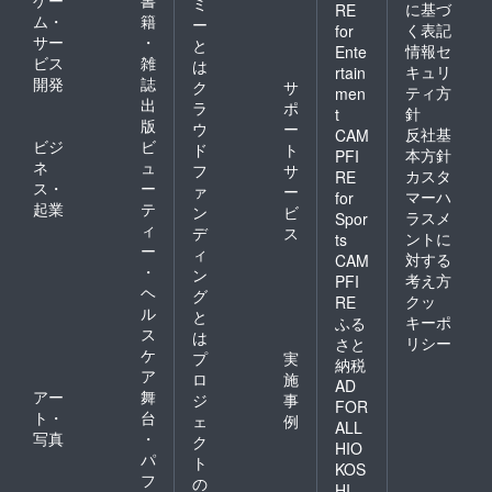
ゲー
書
ミ
に基づ
RE
ム・
籍
ー
く表記
for
サー
・
と
情報セ
Ente
ビス
雑
は
キュリ
rtain
開発
誌
ク
サ
ティ方
men
出
ラ
ポ
針
t
版
ウ
ー
反社基
CAM
ビジ
ビ
ド
ト
本方針
PFI
ネ
ュ
フ
サ
カスタ
RE
ス・
ー
ァ
ー
マーハ
for
起業
テ
ン
ビ
ラスメ
Spor
ィ
デ
ス
ントに
ts
ー
ィ
対する
CAM
・
ン
考え方
PFI
ヘ
グ
クッ
RE
ル
と
キーポ
ふる
ス
は
リシー
さと
ケ
プ
実
納税
ア
ロ
施
AD
アー
舞
ジ
事
FOR
ト・
台
ェ
例
ALL
写真
・
ク
HIO
パ
ト
KOS
フ
の
HI