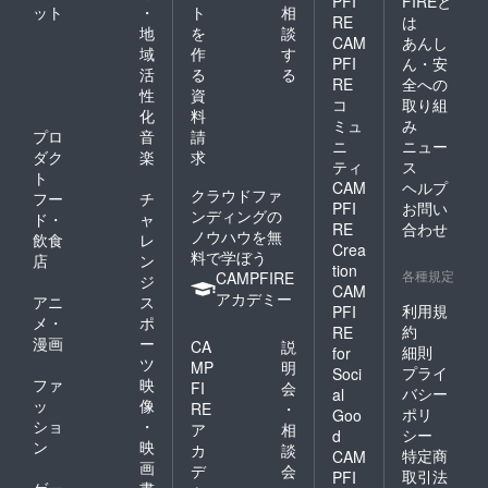
PFI
FIREと
ット
・
ト
相
RE
は
地
を
談
CAM
あんし
域
作
す
PFI
ん・安
活
る
る
RE
全への
性
資
コ
取り組
化
料
ミュ
み
プロ
音
請
ニ
ニュー
ダク
楽
求
ティ
ス
ト
CAM
ヘルプ
クラウドファ
フー
チ
PFI
お問い
ンディングの
ド・
ャ
RE
合わせ
ノウハウを無
飲食
レ
Crea
料で学ぼう
店
ン
tion
各種規定
CAMPFIRE
ジ
CAM
アカデミー
アニ
ス
利用規
PFI
メ・
ポ
約
RE
漫画
ー
CA
説
細則
for
ツ
MP
明
プライ
Soci
ファ
映
FI
会
バシー
al
ッ
像
RE
・
ポリ
Goo
ショ
・
ア
相
シー
d
ン
映
カ
談
特定商
CAM
画
デ
会
取引法
PFI