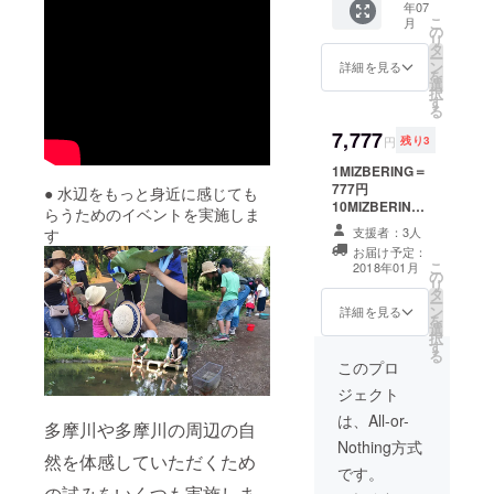
の活動につ
年07
リジナ
途発表
（ご希
こ
月
ル手ぬ
してい
の
いては、メ
望者の
リ
ぐい こ
きま
タ
み） ご
ンバーそれ
ー
の手ぬ
す。
ン
希望者
詳細を見る
を
ぞれの発意
ぐいを
■MIZBE
選
のみ掲
択
持って
RINGin
す
載です
に基づき、
る
府中の
府中オ
ので、
賛同する 5
お店に
7,777
リジナ
掲載を
円
残り3
行こ
名のコアメ
ルスト
希望さ
う！提
1MIZBERING＝
ラップ
れない
ンバーと共
携店舗
777円
昨年大
方は、
● 水辺をもっと身近に感じても
に賛同する
にて、
10MIZBERING
好評
その旨
らうためのイベントを実施しま
ミズベ
＝7777円
だった
メンバーを
お申し
支援者：3人
す
リング
■MIZBERINGin
オリジ
込み時
募って行
お届け予定：
特典あ
府中オリジナル
ナルス
に備考
こ
2018年01月
う、「ゆる
り！ 特
の
手ぬぐい この手
トラッ
にてお
リ
典の詳
タ
ぬぐいを持って
プで
知らせ
やかに繋が
ー
細につ
ン
府中のお店に行
す！ ※
詳細を見る
くださ
を
る市民団
いて
選
こう！提携店舗
スト
い。 ま
択
は、別
す
体」「プロ
にて、ミズベリ
ラップ
た、ご
る
途発表
ング特典あり！
には店
このプロ
希望の
ジェクト型
してい
特典の詳細につ
舗サー
掲載名
ジェクト
市民団体」
きま
いては、別途発
ビスは
がある
す。
表していきま
付きま
は、All-or-
と呼んでい
方につ
多摩川や多摩川の周辺の自
■MIZBE
す。
せん。
いて
ます。
Nothing方式
RINGin
■MIZBERINGin
■MIZBE
も、備
然を体感していただくため
仕事も家庭
府中オ
府中 活動報告
RINGin
です。
考に記
リジナ
会へご招待 ※日
府中の
載お願
の試みをいくつも実施しま
も忙しい働