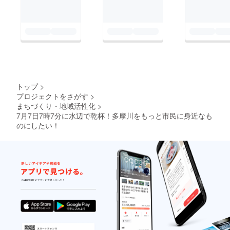
こちら
zbering2018fuchu
↓https://peraichi.com/l
anding_pages/view/mi
zbering2018fuchu
トップ
>
プロジェクトをさがす
>
まちづくり・地域活性化
>
7月7日7時7分に水辺で乾杯！多摩川をもっと市民に身近なも
のにしたい！