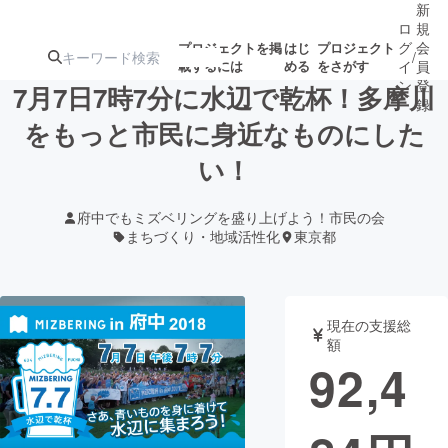
新
ロ
規
グ
会
プロジェクトを掲
はじ
プロジェクト
/
載するには
める
をさがす
イ
員
ン
登
7月7日7時7分に水辺で乾杯！多摩川
録
をもっと市民に身近なものにした
い！
人気のプロ
注目のリ
注目の新着プロ
募集終了が近いプ
もうすぐ公開
ジェクト
ターン
ジェクト
ロジェクト
されます
府中でもミズベリングを盛り上げよう！市民の会
まちづくり・地域活性化
東京都
アート・写真
音楽
テクノロジー・ガジェット
ゲーム・サ
現在の支援総
額
92,4
映像・映画
書籍・雑誌
ビジネス・起業
チャレンジ