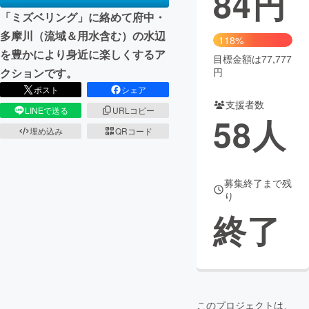
84
円
「ミズベリング」に絡めて府中・
まちづくり・地域活性化
多摩川（流域＆用水含む）の水辺
118%
を豊かにより身近に楽しくするア
目標金額は77,777
CAMPFIRE for Social Good
CAMPFIRE Creation
円
クションです。
CAMPFIREふるさと納税
machi-ya
コミュニティ
ポスト
シェア
支援者数
LINEで送る
URLコピー
58
人
埋め込み
QRコード
募集終了まで残
り
終了
このプロジェクトは、