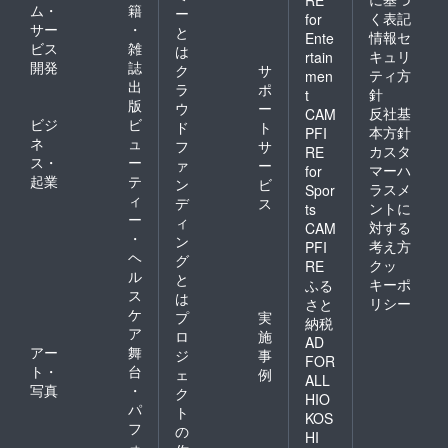
ム・
籍
ー
く表記
for
サー
・
と
情報セ
Ente
ビス
雑
は
キュリ
rtain
開発
誌
ク
サ
ティ方
men
出
ラ
ポ
針
t
版
ウ
ー
反社基
CAM
ビジ
ビ
ド
ト
本方針
PFI
ネ
ュ
フ
サ
カスタ
RE
ス・
ー
ァ
ー
マーハ
for
起業
テ
ン
ビ
ラスメ
Spor
ィ
デ
ス
ントに
ts
ー
ィ
対する
CAM
・
ン
考え方
PFI
ヘ
グ
クッ
RE
ル
と
キーポ
ふる
ス
は
リシー
さと
ケ
プ
実
納税
ア
ロ
施
AD
アー
舞
ジ
事
FOR
ト・
台
ェ
例
ALL
写真
・
ク
HIO
パ
ト
KOS
フ
の
HI
ォ