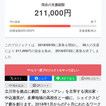
現在の支援総額
211,000
円
終了
70
%達成
目標金額
300,000
円
支援者数
36
人
このプロジェクトは、
2018/05/30
に募集を開始し、
36
人の支援
により
211,000
円の資金を集め、
2018/07/22
に募集を終了しま
した
もう一度プロジェクトをやってほしい
ポスト
シェア
LINEで送る
URLコピー
埋め込み
QRコード
立川市を拠点に劇団「鮭スペアレ」を主宰する演出家・
中込遊里が、多摩地域の高校生と一緒に、シェイクスピ
ア劇を創ります。2018年1月からの7ヶ月にわたるワーク