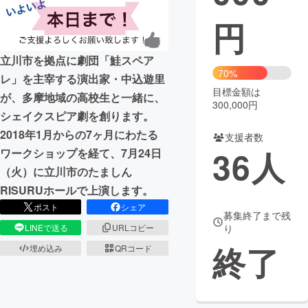
円
まちづくり・地域活性化
立川市を拠点に劇団「鮭スペア
CAMPFIRE for Social Good
CAMPFIRE Creation
70%
レ」を主宰する演出家・中込遊里
CAMPFIREふるさと納税
machi-ya
コミュニティ
目標金額は
が、多摩地域の高校生と一緒に、
300,000円
シェイクスピア劇を創ります。
2018年1月からの7ヶ月にわたる
支援者数
36
人
ワークショップを経て、7月24日
（火）に立川市のたましん
RISURUホールで上演します。
ポスト
シェア
募集終了まで残
LINEで送る
URLコピー
り
終了
埋め込み
QRコード