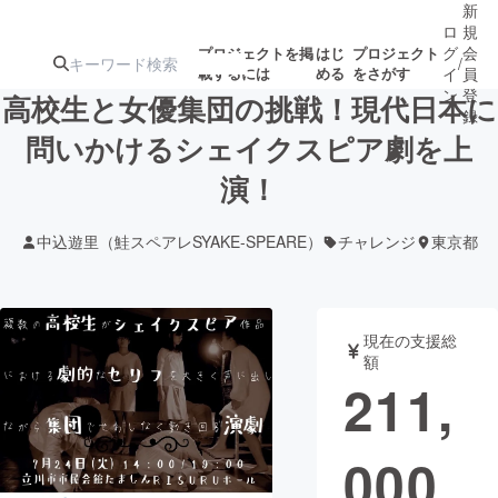
新
ロ
規
グ
会
プロジェクトを掲
はじ
プロジェクト
/
載するには
める
をさがす
イ
員
ン
登
高校生と女優集団の挑戦！現代日本に
録
問いかけるシェイクスピア劇を上
演！
人気のプロ
注目のリ
注目の新着プロ
募集終了が近いプ
もうすぐ公開
ジェクト
ターン
ジェクト
ロジェクト
されます
中込遊里（鮭スペアレSYAKE-SPEARE）
チャレンジ
東京都
アート・写真
音楽
現在の支援総
テクノロジー・ガジェット
ゲーム・サ
額
211,
映像・映画
書籍・雑誌
000
ビジネス・起業
チャレンジ