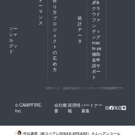
作
JFA
ー
り
クラ
マ
方
ウド
ン
プ
統
ファ
ス
ロ
計
ン
ソー
ジ
デ
ディ
シャ
ェ
ー
ング
ル
ク
タ
mac
グッ
ト
hi-ya
ド
の
補助
広
金申
め
請サ
方
ポー
ト
「QRコード」は株式会社デンソーウェーブの登録商標です。
© CAMPFIRE,
会社概
採用情
パートナー
Inc.
要
報
募集
中込遊里（鮭スペアレSYAKE-SPEARE）
さんへアンコール