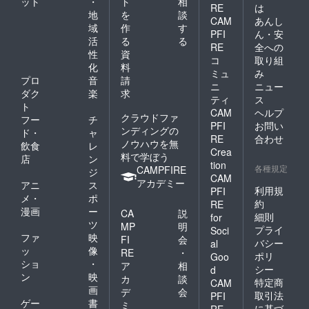
ット
・
ト
相
RE
は
地
を
談
CAM
あんし
域
作
す
PFI
ん・安
活
る
る
RE
全への
性
資
コ
取り組
化
料
ミュ
み
プロ
音
請
ニ
ニュー
ダク
楽
求
ティ
ス
ト
CAM
ヘルプ
クラウドファ
フー
チ
PFI
お問い
ンディングの
ド・
ャ
RE
合わせ
ノウハウを無
飲食
レ
Crea
料で学ぼう
店
ン
tion
各種規定
CAMPFIRE
ジ
CAM
アカデミー
アニ
ス
利用規
PFI
メ・
ポ
約
RE
漫画
ー
CA
説
細則
for
ツ
MP
明
プライ
Soci
ファ
映
FI
会
バシー
al
ッ
像
RE
・
ポリ
Goo
ショ
・
ア
相
シー
d
ン
映
カ
談
特定商
CAM
画
デ
会
取引法
PFI
ゲー
書
ミ
に基づ
RE