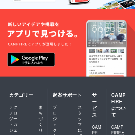
カテゴリー
起案サポート
サ
CAMP
ー
FIRE
テク
ま
プ
ス
ビ
につい
ノロ
ち
ロ
タ
ス
て
ジー
づ
ジ
ッ
・ガ
く
ェ
フ
CAM
CAMP
ジェ
り
ク
に
PFI
FIREと