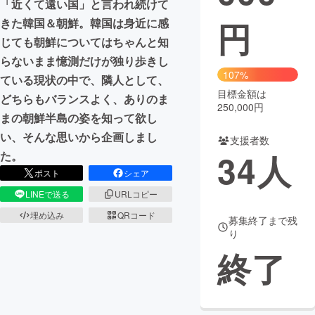
「近くて遠い国」と言われ続けて
円
きた韓国＆朝鮮。韓国は身近に感
まちづくり・地域活性化
じても朝鮮についてはちゃんと知
らないまま憶測だけが独り歩きし
CAMPFIRE for Social Good
CAMPFIRE Creation
107%
ている現状の中で、隣人として、
CAMPFIREふるさと納税
machi-ya
コミュニティ
目標金額は
どちらもバランスよく、ありのま
250,000円
まの朝鮮半島の姿を知って欲し
い、そんな思いから企画しまし
支援者数
34
人
た。
ポスト
シェア
LINEで送る
URLコピー
埋め込み
QRコード
募集終了まで残
り
終了