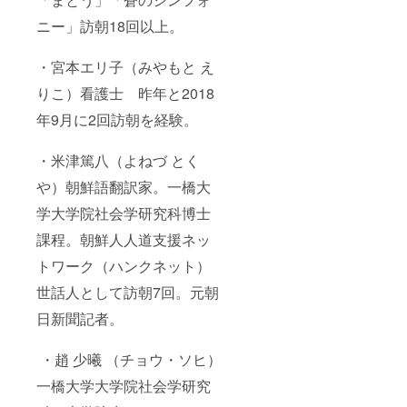
ニー」訪朝18回以上。
・宮本エリ子（みやもと え
りこ）看護士 昨年と2018
年9月に2回訪朝を経験。
・米津篤八（よねづ とく
や）朝鮮語翻訳家。一橋大
学大学院社会学研究科博士
課程。朝鮮人人道支援ネッ
トワーク（ハンクネット）
世話人として訪朝7回。元朝
日新聞記者。
・趙 少曦 （チョウ・ソヒ）
一橋大学大学院社会学研究