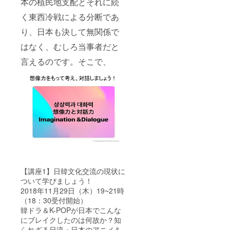
本の植民地支配とそれに続
く東西冷戦による分断であ
り、日本も決して無関係で
はなく、むしろ当事者だと
言えるのです。そこで、
【講座1】日韓文化交流の現状に
ついて学びましょう！
2018年11月29日（木）19~21時
（18：30受付開始）
韓ドラ＆K-POPが日本でこんな
にブレイクしたのは何故か？知
られざる日流・日本のアニメ＆