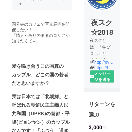
す。
夜スク
国分寺のカフェで写真展等を開
催したい！
☆2018
「隣人～ありのままのコリアが
夜スクと
知りたくて～」
は、「学び
直し」と
「学び合
http://event.cafeslow.com/?eid=1081101
愛を囁き合うこの写真の
い」をコン
https://twitter.com/yorusuku2018
セプトに、
メッセー
カップル、どこの国の若者
専門家と地
ジを送る
だと思いますか？
域の人々、
多様な人と
実は日本では「北朝鮮」と
人のつなが
リターンを
呼ばれる朝鮮民主主義人民
りを通じて
学び合う
共和国（DPRK)の首都・平
選ぶ
「大人の学
壌(ピョンヤン）のカップル
びの場」で
3,000
円
なんです！「ふつう」過ぎ
す。夏休み