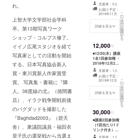
29日19:00～
お申込
支援者：0人
れ。
21:00 カフェス
みをお
お届け予定：
ローにて開催 ■
ススメ
こ
2019年11月
の
サイン入り初沢
致しま
リ
上智大学文学部社会学科
タ
亜利写真集『隣
す。
ー
ン
人。 38度線の
詳細を見る
卒。第13期写真ワーク
を
選
北』1冊 初沢亜
択
す
利さんにサイン
ショップ・コルプス修了。
る
をいただいた
12,000
イイノ広尾スタジオを経て
『隣人。 38度線
円
の北』1冊をお送
■12/20(木）講座
写真家としての活動を開始
りします。
1名1回参加権 ・
2018年12月20
する。日本写真協会新人
日19:00～21:00
支援者：1人
賞・東川賞新人作家賞受
カフェスローに
お届け予定：
て開催 ■サイン
こ
2019年12月
賞。 写真集・書籍に『隣
の
入り初沢亜利写
リ
タ
真集『隣人。 38
ー
人。38度線の北』（徳間書
ン
度線の北』1冊
詳細を見る
を
選
初沢亜利さんに
店）、イラク戦争開戦前後
択
す
サインをいただ
る
いた『隣人。 38
のバグダッドを撮影した
30,000
度線の北』1冊を
円
『Baghdad2003』（碧天
お送りします。
■講座2回参加権
（1回当たり1ド
舎）、衆議院議員・福田衣
リンク付き）
11/29（木）と
里子氏の選挙戦から当選ま
支援者：1人