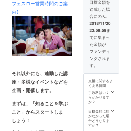
目標金額を
フェスロー営業時間のご案
北』1冊 初沢亜
利さんにサイン
達成した場
内】
をいただいた
合にのみ、
『隣人。 38度線
の北』1冊をお送
2018/11/20
りします。 ■次
23:59:59
ま
回来店時飲食代
20％off優待券に
でに集まっ
ついて 有効期間
た金額が
は6ヶ月です。
ファンディ
ングされま
す。
それ以外にも、連動した講
支援に関するよ
座・多様なイベントなどを
くある質問
企画・開催します。
手数料はいく
らかかります
か？
まずは、「知ること＆学ぶ
目標金額に届
こと」からスタートしま
かなかった場
しょう！
合どうなりま
すか？