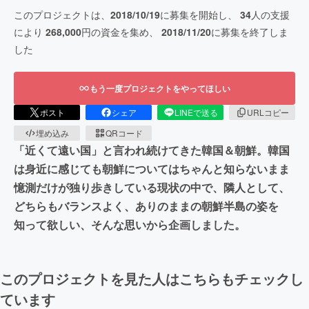
このプロジェクトは、
2018/10/19
に募集を開始し、
34
人の支援
により
268,000
円の資金を集め、
2018/11/20
に募集を終了しま
した
もう一度プロジェクトをやってほしい
ポスト
シェア
LINEで送る
URLコピー
埋め込み
QRコード
「近くて遠い国」と言われ続けてきた韓国＆朝鮮。韓国
は身近に感じても朝鮮についてはちゃんと知らないまま
憶測だけが独り歩きしている現状の中で、隣人として、
どちらもバランスよく、ありのままの朝鮮半島の姿を
知って欲しい、そんな思いから企画しました。
このプロジェクトを見た人はこちらもチェックし
ています