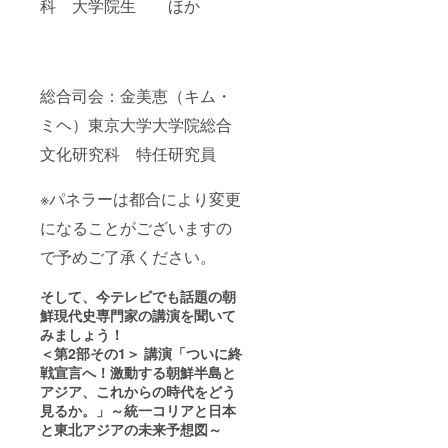
科 大学院生 ほか
総合司会：金美恵（キム・
ミヘ）東京大学大学院総合
文化研究科 特任研究員
※パネラーは都合により変更
になることがございますの
で予めご了承ください。
そして、今テレビでも話題の朝
鮮現代史専門家の講演を聞いて
みましょう！
＜第
2
部その1＞
講演
「ついに終
戦宣言へ！
激動する朝鮮半島と
アジア、これからの時代をどう
見るか。」
～統一コリアと日本
と東北アジアの未来予想図～