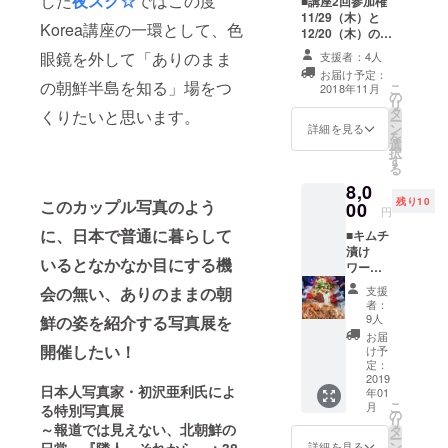
した
夜スク☆
ではこの度
■講座2回参加権
11/29（木）と
Korea講座の一環として、色
12/20（木）のど
ちらともご参加
眼鏡を外して「ありのまま
支援者：4人
頂ける権利で
お届け予定：
す。 ・2018年
の朝鮮半島を知る」場をつ
こ
2018年11月
の
11月29日19:00
リ
タ
～21:00 ・2018
くりたいと思います。
ー
ン
年12月20日
詳細を見る
を
選
19:00～21:00 共
択
す
にカフェスロー
る
にて開催
8,0
残り10
このカップル写真のよう
00
円
に、日本で普通に暮らして
■キムチ
漬け
いるとなかなか目にする機
ワーク
ショッ
支援
会の無い、ありのままの朝
プ参加
者：
権 2019
9人
鮮の姿を紹介する写真展を
年1月20
お届
日
開催したい！
け予
（日）
定：
9:30～
2019
日本人写真家・初沢亜利氏によ
年01
12:00に
こ
月
る特別写真展
カフェ
の
リ
スロー
～
報道では見えない、北朝鮮の
タ
ー
にて開
ン
詳細を見る