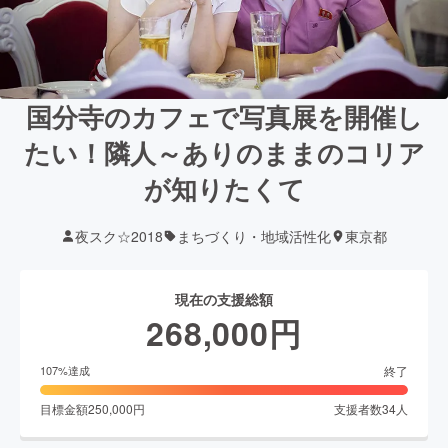
国分寺のカフェで写真展を開催し
たい！隣人～ありのままのコリア
が知りたくて
夜スク☆2018
まちづくり・地域活性化
東京都
現在の支援総額
268,000
円
終了
107
%達成
目標金額
250,000
円
支援者数
34
人