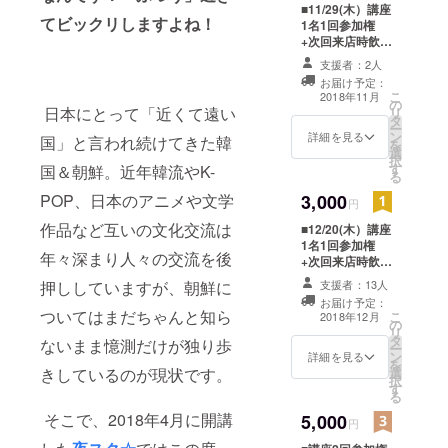
■11/29(木）講座
や春休み等
てビックリしますよね！
1名1回参加権
の長期休暇
+次回来店時飲食
代20％off優待券
中は子ども
支援者：2人
付 ・2018年11
お届け予定：
向け特別版
月29日19:00～
こ
2018年11月
の
21:00 カフェス
「昼スク」
日本にとって「近くて遠い
リ
タ
ローにて開催 ■
も開催して
ー
ン
次回来店時飲食
詳細を見る
国」と言われ続けてきた韓
を
います(^^♪
選
代20％off優待券
択
す
について 有効期
国＆朝鮮。近年韓流やK-
る
間は6か月です。
3,000
POP、日本のアニメや文学
円
作品など互いの文化交流は
■12/20(木）講座
1名1回参加権
年々深まり人々の交流を後
+次回来店時飲食
代20％off優待券
支援者：13人
押ししていますが、朝鮮に
付 ・2018年12
お届け予定：
月20日19:00～
ついてはまだちゃんと知ら
こ
2018年12月
の
21:00 カフェス
リ
タ
ローにて開催 ■
ないまま憶測だけが独り歩
ー
ン
次回来店時飲食
詳細を見る
を
選
きしているのが現状です。
代20％off優待券
択
す
について 有効期
る
間は6ヶ月です。
そこで、2018年4月に開講
5,000
円