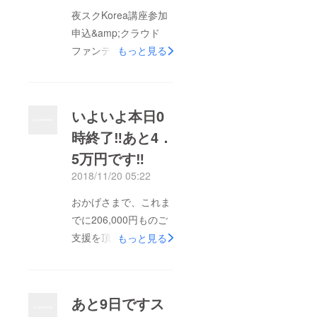
夜スクKorea講座参加
申込&amp;クラウド
ファンディング開始か
もっと見る
ら1ヶ月。短いようで
あっという間の30日で
したが、みなさまお一
いよいよ本日0
人お一人のご支援のお
時終了‼️あと4．
かげさまで、無事目標
5万円です‼️
額25万円を達成する事
が出来ました！本当に
2018/11/20 05:22
ありがとうございまし
おかげさまで、これま
た(^^)この場をお借り
でに206,000円ものご
して心より御礼申し上
支援を頂き、心より御
もっと見る
げます。 ワクワク、
礼申し上げます。 し
というわけにはいか
かし、ここまできたら
ず、終始ドキドキ・ハ
ぜひ！目標額の25万円
ラハラしながらの展開
あと9日です️ス
を達成したいと思いま
となりましたが、「想