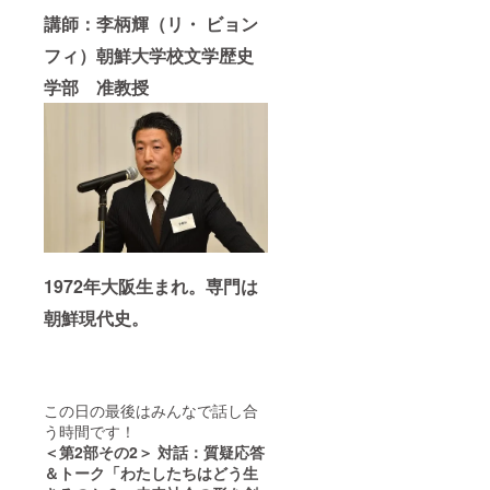
講師：李柄輝（リ・ ビョン
フィ）
朝鮮大学校文学歴史
学部 准教授
1972年大阪生まれ。専門は
朝鮮現代史。
この日の最後はみんなで話し合
う時間です！
＜第2
部その2＞
対話：質疑応答
＆トーク
「わたしたちはどう生