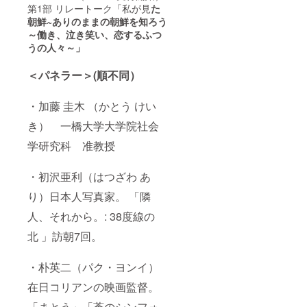
第1部 リレートーク「私が見
た
朝鮮
~
ありのままの朝鮮を知ろう
～働き、泣き笑い、恋するふつ
うの人々～」
＜パネラー＞(順不同）
・加藤 圭木 （かとう けい
き） 一橋大学大学院社会
学研究科 准教授
・初沢亜利（はつざわ あ
り）日本人写真家。 「隣
人、それから。: 38度線の
北 」訪朝7回。
・朴英二（パク・ヨンイ）
在日コリアンの映画監督。
「まとう」「蒼のシンフォ