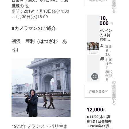
日常～
『
隣人、それから。：3
8
を
催され
選
度線の北
』
択
る「キ
す
期間：2019年1月18日(金)11:00
る
ムチ漬
～1月30日(水)18:00
10,
けワー
ク
000
円
ショッ
■カメラマンのご紹介
■サイン
プ」ご
入り初
参加頂
沢亜利
ける権
初沢 亜利（はつざわ あ
写真集
利で
支援
『隣
り）
す。
者：
人。 38
※【10名
3人
度線の
様限
お届
北』1冊
定】毎
け予
初沢亜
冬カ
定：
利さん
2019
フェス
年02
にサイ
ローで
こ
月
ンをい
開催さ
の
リ
ただい
れる人
タ
ー
た『隣
気イベ
ン
詳細を見る
を
人。 38
ントで
選
択
度線の
すが、
す
る
北』1冊
日曜日
12,000
をお送
開催は
円
りしま
初めて
■ 11/29(木）講
す。
なの
座1名1回参加権
で、お
1973年フランス・パリ生ま
・2018年11月
早目の