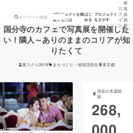
新
ロ
規
グ
会
プロジェクトを掲
はじ
プロジェクト
/
載するには
める
をさがす
イ
員
ン
登
国分寺のカフェで写真展を開催した
録
い！隣人～ありのままのコリアが知
りたくて
人気のプロ
注目のリ
注目の新着プロ
募集終了が近いプ
もうすぐ公開
ジェクト
ターン
ジェクト
ロジェクト
されます
夜スク☆2018
まちづくり・地域活性化
東京都
アート・写真
音楽
現在の支援総
テクノロジー・ガジェット
ゲーム・サ
額
268,
映像・映画
書籍・雑誌
000
ビジネス・起業
チャレンジ