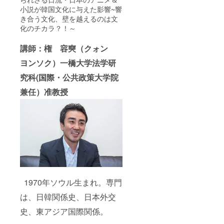
小説が韓国文化に与えた影響~響
き合う文化、壁を越えるのは文
化のチカラ？！～
講師
：権 容奭
（クォン
ヨンソク）
一橋大学法学研
究科
(
国際・公共政策大学院
兼任）准教授
1970年ソウル生まれ。専門
は、日韓関係史、日本外交
史、東アジア国際関係。