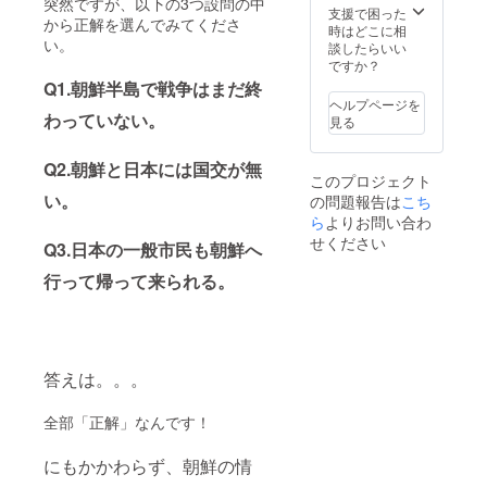
突然ですが、以下の3つ設問の中
支援で困った
から正解を選んでみてくださ
時はどこに相
い。
談したらいい
ですか？
Q1.朝鮮半島で戦争はまだ終
ヘルプページを
わっていない。
見る
Q2.朝鮮と日本には国交が無
このプロジェクト
い。
の問題報告は
こち
ら
よりお問い合わ
せください
Q3.日本の一般市民も朝鮮へ
行って帰って来られる。
答えは。。。
全部「正解」なんです！
にもかかわらず、朝鮮の情