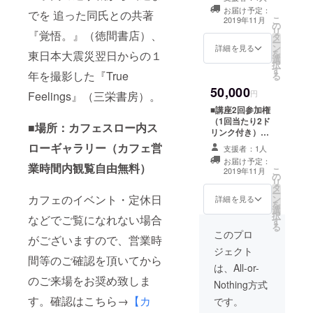
12/20（木）のど
お届け予定：
でを 追った同氏との共著
ちらともご参加
こ
2019年11月
の
頂ける権利で
リ
『覚悟。』（徳間書店）、
タ
す。 それぞれ、
ー
ン
1ドリンク付きで
詳細を見る
を
東日本大震災翌日からの１
選
す。 ・2018年
択
す
11月29日19:00
年を撮影した『True
る
～21:00 ・2018
50,000
年12月20日
円
Feelings』（三栄書房）。
19:00～21:00 以
■講座2回参加権
上、全てカフェ
（1回当たり2ド
■場所：カフェスロー内ス
スローにて開催
リンク付き）
■サイン入り初沢
11/29（木）と
ローギャラリー（カフェ営
亜利写真集『隣
支援者：1人
12/20（木）のど
人。 38度線の
お届け予定：
ちらともご参加
業時間内観覧自由無料）
こ
北』1冊 初沢亜
2019年11月
の
頂ける権利で
リ
利さんにサイン
タ
す。 それぞれ、
ー
をいただいた
カフェのイベント・定休日
ン
2ドリンク付きで
詳細を見る
を
『隣人。 38度線
選
す。 ・2018年
択
の北』1冊をお送
などでご覧になれない場合
す
11月29日19:00
る
りします。 ■次
～21:00 ・2018
このプロ
回来店時飲食代
がございますので、営業時
年12月20日
20％off優待券に
ジェクト
19:00～21:00 以
間等のご確認を頂いてから
ついて 有効期間
上全てカフェス
は、All-or-
は6ヶ月です。
ローにて開催 ■
のご来場をお奨め致しま
Nothing方式
サイン入り初沢
す。確認はこちら→
【カ
亜利写真集『隣
です。
人。 38度線の