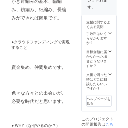
かぎ針編みの基本、輪編
お手元
に残っ
す。
み、鎖編み、細編み、長編
た葉書
が参加
みができれば簡単です。
券です
支援に関するよ
ので、
くある質問
当日、
会場に
手数料はいく
お持ち
らかかります
●クラウドファンディングで実現
くださ
か？
い(電子
すること
メール
目標金額に届
の方
かなかった場
は、印
合どうなりま
刷した
すか？
資金集め、仲間集めです。
ものを
参加券
支援で困った
とし
時はどこに相
て、お
談したらいい
持ちく
ですか？
ださ
色々な方々との出会いが、
い)。
ヘルプページを
必要な時代だと思います。
見る
このプロジェクト
の問題報告は
こち
● WHY（なぜやるのか？）