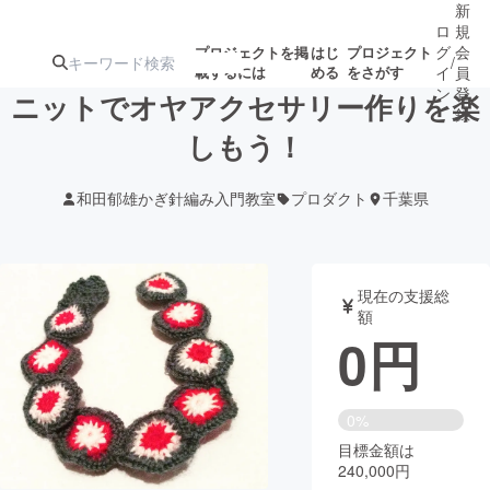
新
ロ
規
グ
会
プロジェクトを掲
はじ
プロジェクト
/
載するには
める
をさがす
イ
員
ン
登
ニットでオヤアクセサリー作りを楽
録
しもう！
人気のプロ
注目のリ
注目の新着プロ
募集終了が近いプ
もうすぐ公開
和田郁雄かぎ針編み入門教室
プロダクト
千葉県
ジェクト
ターン
ジェクト
ロジェクト
されます
アート・写真
音楽
現在の支援総
額
0
円
テクノロジー・ガジェット
ゲーム・サ
映像・映画
書籍・雑誌
0%
目標金額は
240,000円
ビジネス・起業
チャレンジ