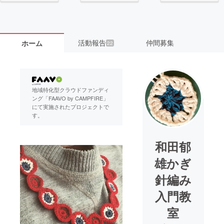
活動報告
仲間募集
ホーム
22
地域特化型クラウドファンディ
ング「FAAVO by CAMPFIRE」
にて実施されたプロジェクトで
す。
和田郁
雄かぎ
針編み
入門教
室