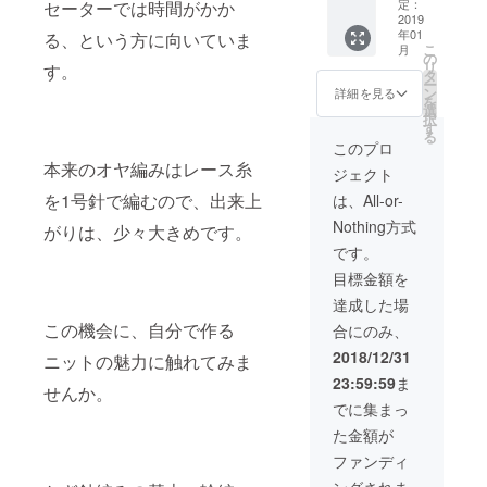
ただけ
定：
セーターでは時間がかか
ます。
2019
年01
プロ
る、という方に向いていま
こ
月
ジェク
の
リ
す。
ト成立
タ
ー
後、こ
ン
詳細を見る
を
ちらで
選
択
予約し
す
る
た各施
このプロ
設の日
本来のオヤ編みはレース糸
ジェクト
時を表
示した
を1号針で編むので、出来上
は、All-or-
往復葉
Nothing方式
書、ま
がりは、少々大きめです。
たは、
です。
電子
目標金額を
メール
をお送
達成した場
りしま
この機会に、自分で作る
合にのみ、
す。ご
希望の
2018/12/31
ニットの魅力に触れてみま
ものに
23:59:59
ま
チェッ
せんか。
クを入
でに集まっ
れて、
た金額が
返信し
てくだ
ファンディ
さい。
ングされま