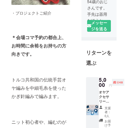
54歳のおじ
さんです。
・プロジェクトご紹介
手先は器用
なほうか
メッセー
も。ちっ
ジを送る
ちゃい子が
＊会場コマ予約の都合上、
大好き。元
お時間に余裕をお持ちの方
気がよく
リターンを
て、かわい
向きです。
い。
選ぶ
5,0
トルコ共和国の伝統手芸オ
残り48
00
円
ヤ編みを中細毛糸を使った
オヤア
かぎ針編みで編みます。
クセサ
リー作
りを楽
支援
しも
者：
う！
0人
に、ご
お届
ニット初心者や、編むのが
参加い
け予