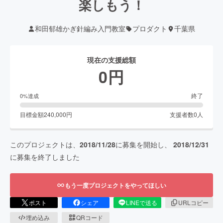
楽しもう！
和田郁雄かぎ針編み入門教室
プロダクト
千葉県
現在の支援総額
0
円
終了
0
%達成
目標金額
240,000
円
支援者数
0
人
このプロジェクトは、
2018/11/28
に募集を開始し、
2018/12/31
に募集を終了しました
もう一度プロジェクトをやってほしい
ポスト
シェア
LINEで送る
URLコピー
埋め込み
QRコード