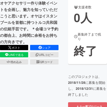
オヤアクセサリー作り体験イベン
支援者数
トを企画し、魅力を知っていただ
まちづくり・地域活性化
0
人
こうと思います。オヤはイスタン
ブールを首都に持つトルコ共和国
CAMPFIRE for Social Good
CAMPFIRE Creation
の伝統手芸です。 ＊会場コマ予約
CAMPFIREふるさと納税
machi-ya
コミュニティ
募集終了まで残
の都合上、お時間に余裕をお持ち
り
の方向きです。
終了
ポスト
シェア
LINEで送る
URLコピー
埋め込み
QRコード
このプロジェクトは、
2018/11/28
に募集を開始
し、
2018/12/31
に募集を
終了しました
もう一度プロジェク