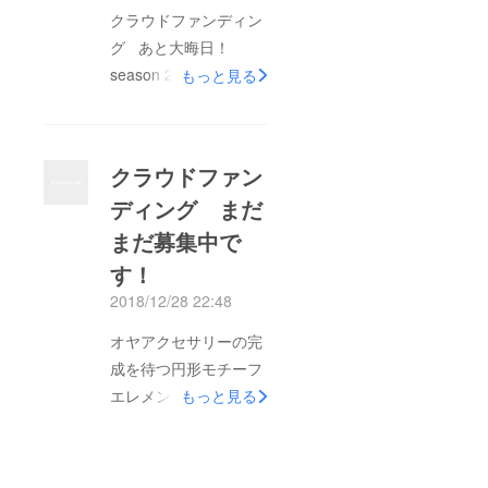
クラウドファンディン
グ あと大晦日！
season 2.も お楽し
もっと見る
みにね！
クラウドファン
ディング まだ
まだ募集中で
す！
2018/12/28 22:48
オヤアクセサリーの完
成を待つ円形モチーフ
エレメント群(左側が
もっと見る
細編みの縁編み進行形
群)です。 クラウド
ファンディング まだ