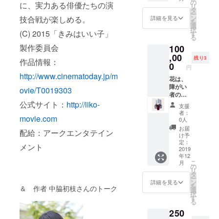
の
に、実力ある俳優たちの演
リ
タ
ー
ン
技合戦が楽しめる。
詳細を見る
を
選
択
(C) 2015「きみはいい子」
す
る
製作委員会
100
,00
残り3
作品情報：
0
円
http://www.cinematoday.jp/m
花は、
障がい
ovie/T0019303
者の方
がで育
公式サイト：
http://iiko-
支援
てたも
者：
movie.com
のにな
0人
りま
お届
配給：アークエンタテイン
す。
け予
定：
メント
2019
年12
こ
月
の
リ
タ
ー
ン
詳細を見る
を
＆ 作者 中脇初枝さんのトーク
選
択
す
る
250