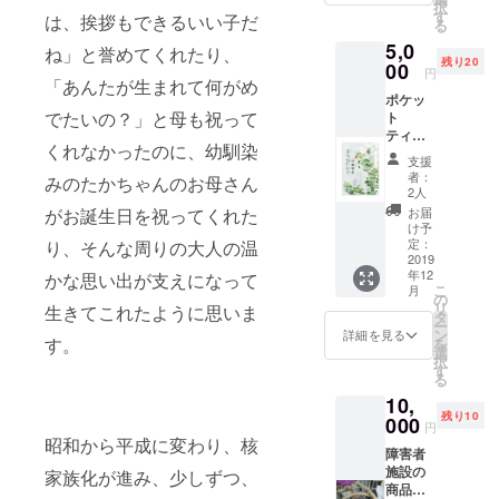
択
す
は、挨拶もできるいい子だ
る
5,0
ね」と誉めてくれたり、
残り20
00
円
「あんたが生まれて何がめ
ポケッ
でたいの？」と母も祝って
ト
ティッ
くれなかったのに、幼馴染
シュ入
支援
れは、
者：
みのたかちゃんのお母さん
障害者
2人
施設で
お届
がお誕生日を祝ってくれた
の手作
け予
りにな
定：
り、そんな周りの大人の温
りま
2019
年12
す。
かな思い出が支えになって
こ
月
色、柄
の
リ
生きてこれたように思いま
など
タ
ー
は、ご
ン
詳細を見る
す。
を
指定い
選
択
ただけ
す
る
ない
10,
旨、ご
残り10
了承く
000
円
ださ
昭和から平成に変わり、核
障害者
い。
施設の
家族化が進み、少しずつ、
商品に