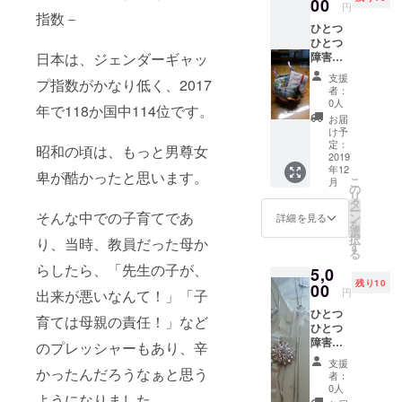
00
円
じたら、
指数－
ひとつ
知っておき
ひとつ
たいこと」
障害者
日本は、ジェンダーギャッ
介護・成年
施設で
支援
プ指数がかなり低く、2017
の手作
後見編、相
者：
りにな
0人
年で118か国中114位です。
続編を開
りま
お届
す。 色
催。他、絵
け予
や柄な
定：
本セラピー
昭和の頃は、もっと男尊女
どは、
2019
も開催。
年12
お選び
卑が酷かったと思います。
こ
月
致しか
の
リ
ねま
タ
ー
す。
そんな中での子育てであ
ン
詳細を見る
を
選
択
り、当時、教員だった母か
す
る
らしたら、「先生の子が、
5,0
残り10
00
円
出来が悪いなんて！」「子
ひとつ
育ては母親の責任！」など
ひとつ
障害者
のプレッシャーもあり、辛
施設で
支援
の手作
かったんだろうなぁと思う
者：
りにな
0人
ようになりました。
りま