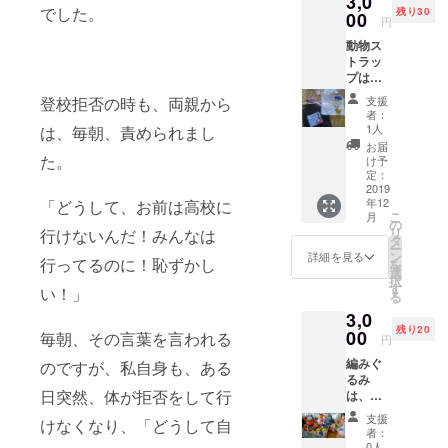
3,0
カフェ」を
でした。
残り30
00
円
毎月第二、
動物ス
第四水曜日
トラッ
に開催。
プは、
障害者
支援
登校拒否の時も、両親から
施設の
者：
●講演会、
商品に
1人
は、毎朝、責められまし
ワーク
なりま
お届
す。 光
た。
け予
ショップ等
るもの
定：
親子DEワー
です。
2019
年12
「どうして、お前は高校に
色のご
クショップ
こ
月
指定い
の
「はじめて
リ
行けないんだ！みんなは
ただけ
タ
ー
のおしごと
ない
ン
詳細を見る
行ってるのに！恥ずかし
を
旨、ご
体験」講師
選
択
了承く
す
い！」
キッズ･マ
る
ださ
ネー･ステー
3,0
い。
残り20
00
毎朝、その言葉を言われる
ションを開
円
催(3月)女性
編みぐ
のですが、私自身も、ある
るみ
ならではの
日突然、体が拒否をして行
は、障
悩み等を語
害者施
支援
けなくなり、「どうして自
る場とし
設の商
者：
品にな
0人