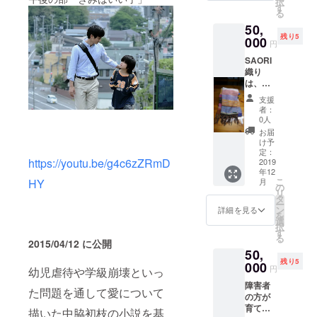
択
す
る
50,
残り5
000
円
SAORI
織り
は、障
がい者
支援
施設の
者：
手作り
0人
の商品
お届
の為、
け予
お時間
定：
https://youtu.be/g4c6zZRmD
を要し
2019
年12
ます。
こ
月
HY
また、
の
リ
写真は
タ
ー
見本で
ン
詳細を見る
を
あり、
選
択
色は異
す
る
なるこ
2015/04/12 に公開
50,
とがあ
残り5
るの
000
円
幼児虐待や学級崩壊といっ
で、ご
障害者
了承く
た問題を通して愛について
の方が
ださ
育てら
い。
描いた中脇初枝の小説を基