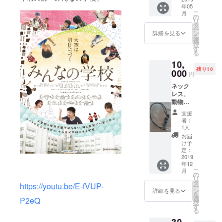
年05
校長先
こ
月
生、木
の
リ
村泰子
タ
ー
先生の
ン
詳細を見る
を
講演会
選
択
を2019
す
る
年5月26
10,
日(日)午
残り10
後1時～
000
円
千葉県
ネック
印西市
レス、
にて予
動物ス
定して
トラッ
おりま
支援
プは、
す。 そ
者：
障害者
ちらの
1人
施設の
チケッ
お届
商品に
トにな
け予
なりま
りま
定：
す。 写
2019
す。
年12
真とは
こ
月
実際に
の
リ
色が異
タ
https://youtu.be/E-fVUP-
ー
なる場
ン
詳細を見る
を
合がご
選
P2eQ
択
ざいま
す
る
す。 ご
30,
了承く