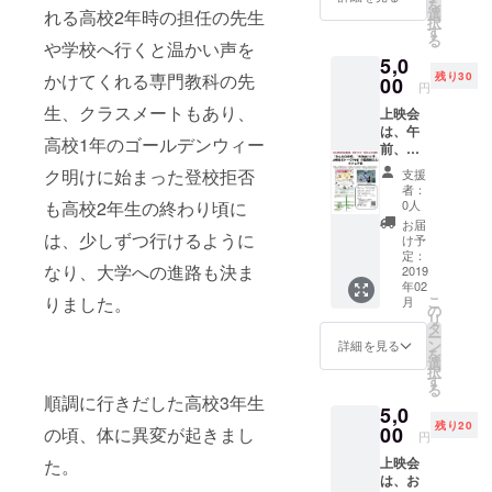
を
い。
選
れる高校2年時の担任の先生
砂長美んさ
択
す
ん(一般社団
る
や学校へ行くと温かい声を
5,0
法人ありが
残り30
かけてくれる専門教科の先
00
とうショッ
円
生、クラスメートもあり、
プ代表)(6
上映会
は、午
月)、「みん
高校1年のゴールデンウィー
前、午
なの学校」
後、ど
ク明けに始まった登校拒否
支援
ちらか
上映実行委
者：
をお選
0人
も高校2年生の終わり頃に
員会に参加(7
びいた
お届
月)、親子DE
だけま
は、少しずつ行けるように
け予
す。
定：
ワーク
なり、大学への進路も決ま
2019
ショップ
年02
こ
りました。
月
「森のくま
の
リ
タ
さんとお金
ー
ン
詳細を見る
を学ぼ
を
選
択
う！」講師
す
る
順調に行きだした高校3年生
キッズ･マ
5,0
ネー･ステー
残り20
00
の頃、体に異変が起きまし
円
ション(８
上映会
た。
月)、ジェン
は、お