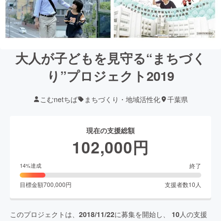
大人が子どもを見守る“まちづく
り”プロジェクト2019
こむnetちば
まちづくり・地域活性化
千葉県
現在の支援総額
102,000
円
終了
14
%達成
目標金額
700,000
円
支援者数
10
人
このプロジェクトは、
2018/11/22
に募集を開始し、
10
人の支援