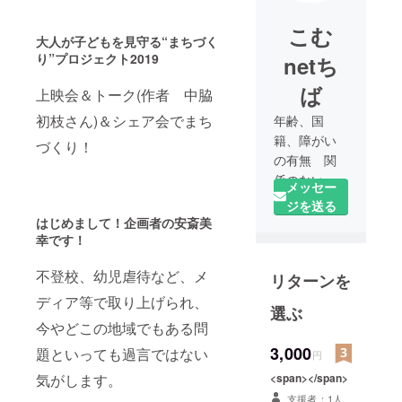
こむ
大人が子どもを見守る“まちづく
り”プロジェクト2019
netち
ば
上映会＆トーク(作者 中脇
初枝さん)＆シェア会でまち
年齢、国
籍、障がい
づくり！
の有無 関
係のない支
メッセー
援やまちづ
ジを送る
くりを目指
はじめまして！企画者の安斎美
して、2017
幸です！
年12月1日に
不登校、幼児虐待など、メ
リターンを
立ち上げ。
社会福祉
ディア等で取り上げられ、
選ぶ
士、産業カ
今やどこの地域でもある問
ウンセ
3,000
題といっても過言ではない
円
ラー、ヘル
パー資格の
<span></span>
気がします。
あるメン
支援者：1人