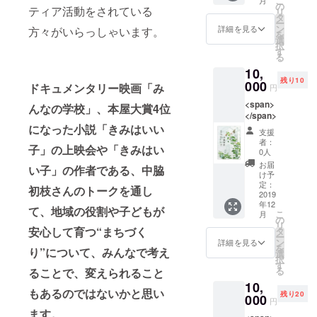
こ
いま
の
ティア活動をされている
リ
す。 ご
タ
ー
了承く
ン
詳細を見る
方々がいらっしゃいます。
を
ださ
選
択
い。
す
る
10,
残り10
000
ドキュメンタリー映画「み
円
<span>
んなの学校」、本屋大賞4位
</span>
になった小説「きみはいい
支援
者：
子」の上映会や「きみはい
0人
お届
い子」の作者である、中脇
け予
定：
初枝さんのトークを通し
2019
年12
て、地域の役割や子どもが
こ
月
の
リ
安心して育つ“まちづく
タ
ー
ン
詳細を見る
を
り”について、みんなで考え
選
択
す
る
ることで、変えられること
10,
もあるのではないかと思い
残り20
000
円
ます。