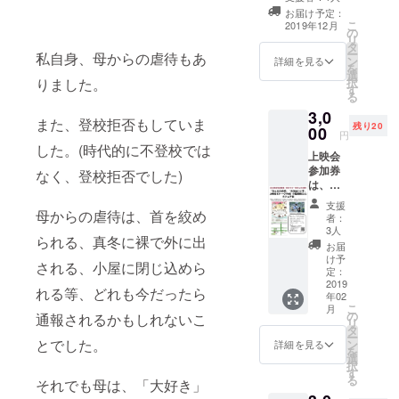
お届け予定：
バーで、主
こ
2019年12月
の
に、講演
リ
タ
会、講座、
ー
私自身、母からの虐待もあ
ン
詳細を見る
を
ワーク
選
択
りました。
す
ショップの
る
企画運営、
3,0
また、登校拒否もしていま
残り20
00
居場所づく
円
した。(時代的に不登校では
りのカフェ
上映会
参加券
の運営をし
なく、登校拒否でした)
は、午
ています。
前、午
支援
後、ど
母からの虐待は、首を絞め
者：
ちらか
☆立ち上げ
3人
られる、真冬に裸で外に出
をお選
お届
から2018年
びいた
け予
される、小屋に閉じ込めら
度までの講
だけま
定：
す。
2019
演会、講座
れる等、どれも今だったら
年02
の企画
こ
月
の
通報されるかもしれないこ
リ
2018年1月よ
タ
ー
とでした。
ン
詳細を見る
り、居場所
を
選
択
づくりのカ
す
る
それでも母は、「大好き」
フェ「こむ