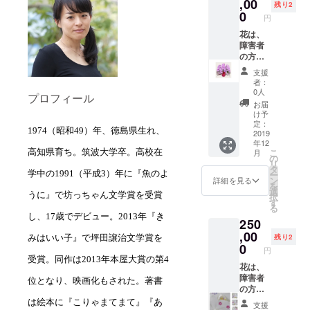
,00
残り2
0
円
花は、
障害者
の方が
で育て
支援
たもの
者：
になり
0人
プロフィール
ます。
お届
け予
定：
1974
（昭和
49
）年、徳島県生れ、
2019
年12
こ
月
高知県育ち。筑波大学卒。高校在
の
リ
タ
ー
学中の
1991
（平成
3
）年に『魚のよ
ン
詳細を見る
を
選
うに』で坊っちゃん文学賞を受賞
択
す
る
し、
17
歳でデビュー。
2013
年『き
250
,00
残り2
みはいい子』で坪田譲治文学賞を
0
円
受賞。同作は
2013
年本屋大賞の第
4
花は、
障害者
位となり、映画化もされた。著書
の方が
で育て
は絵本に『こりゃまてまて』『あ
支援