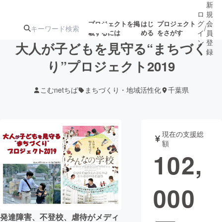
新
ロ
規
グ
会
プロジェクトを掲
はじ
プロジェクト
/
載するには
める
をさがす
イ
員
ン
登
大人が子どもを見守る“まちづく
録
り”プロジェクト2019
人気のプロ
注目のリ
注目の新着プロ
募集終了が近いプ
もうすぐ公開
こむnetちば
まちづくり・地域活性化
千葉県
ジェクト
ターン
ジェクト
ロジェクト
されます
アート・写真
音楽
現在の支援総
額
102,
テクノロジー・ガジェット
ゲーム・サ
000
映像・映画
書籍・雑誌
ビジネス・起業
チャレンジ
発達障害、不登校、虐待がメディ