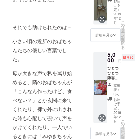
お届
す。
け予
ネック
定：
レス
2019
年12
は、右
こ
月
か左の
の
それでも助けられたのは－
リ
どちら
タ
ー
かにな
ン
詳細を見る
を
りま
選
小さい頃の近所のおばちゃ
択
す。 動
す
る
物スト
んたちの優しい言葉でし
5,0
ラップ
残り10
た。
の色な
00
円
どは、
ひとつ
お選び
母が大きな声で私を罵り始
ひとつ
いただ
障害者
けない
めると、隣のおばちゃんが
施設で
ので、
支援
の手作
ご了承
者：
「こんなん作ったけど、食
りにな
くださ
0人
りま
い。
べない？」とか玄関に来て
お届
す。
け予
色、柄
定：
くれたり、裸で外に出され
など
2019
年12
た時も心配して覗いて声を
は、ご
こ
月
指定致
の
リ
かけてくれたり、一人でい
しかね
タ
ー
ます。
ン
詳細を見る
るときには「みゆきちゃん
を
選