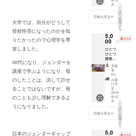
ご指定
こ
月
いただ
の楽しみ
の
リ
けない
タ
方」イイト
ー
ものに
ン
詳細を見る
を
コサガシの
なりま
選
大学では、自分がどうして
択
す。
冠地 情さん
す
る
登校拒否になったのかを知
をお迎え
5,0
りたかったので心理学を専
残り10
し、「イイ
00
円
トコサガ
攻しました。
ひとつ
シ コミュ
ひとつ
障害者
ニケーショ
30代になり、ジェンダーを
施設で
支援
ンワーク
の手作
者：
講座で学ぶようになり、母
ショップ
りにな
0人
りま
のしたことは、決して許せ
大好き♡楽
お届
す。 色
け予
しい♪ありが
や柄な
ることではないですが、母
定：
どは、
2019
とう！」、
のことも少し理解できるよ
年12
ご指定
尾久行政書
こ
月
いただ
の
うになりました。
リ
士の転ばぬ
けませ
タ
ー
ん。
先の知恵小
ン
詳細を見る
を
選
袋「親が年
択
す
る
を取った
5,0
日本のジェンダーギャップ
なぁ～と感
残り10