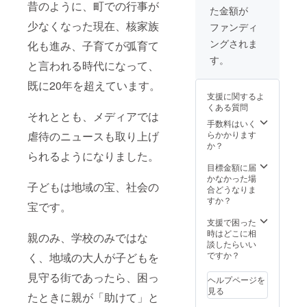
昔のように、町での行事が
た金額が
少なくなった現在、核家族
ファンディ
ングされま
化も進み、子育てが弧育て
す。
と言われる時代になって、
既に20年を超えています。
支援に関するよ
くある質問
それととも、メディアでは
手数料はいく
らかかります
虐待のニュースも取り上げ
か？
られるようになりました。
目標金額に届
かなかった場
子どもは地域の宝、社会の
合どうなりま
すか？
宝です。
支援で困った
時はどこに相
親のみ、学校のみではな
談したらいい
ですか？
く、地域の大人が子どもを
見守る街であったら、困っ
ヘルプページを
見る
たときに親が「助けて」と