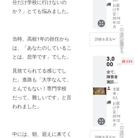
て、女性限
分だけ学校に行けないの
りま
お届
定のカフェ
す。
け予
か？」とても悩みました。
キャラ
「COMJO(
定：
クター
2019
こむ女)☆カ
年12
のご指
こ
月
フェ」(ファ
定いた
の
リ
だけな
シリテー
タ
ー
い旨、
当時、高校1年の担任から
ン
詳細を見る
ターひろき
を
ご了承
選
択
は、「あなたのしているこ
さん、生田
くださ
す
る
い。
さん、山口
とは、怠学です」でした。
3,0
さん)を開催
残り20
00
円
(4月～)以
見捨てられてる感じでし
全て、
後、偶数月
障害者
た。進路も「大学なんて、
土曜日(不定
施設の
商品に
とんでもない！専門学校
期)に開催。
支援
なりま
者：
発達障害理
す。
だって、難しいです」と言
0人
キャラ
解講演会
お届
われました。
クター
け予
「特性を活
のご指
定：
かそう！～
定いた
2019
年12
だけな
発達障害の
こ
月
い旨、
の
未来を考え
リ
ご了承
タ
中には、朝、迎えに来てく
ー
る～」講師
くださ
ン
詳細を見る