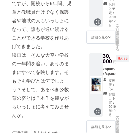
ですが、開校から6年間、児
本なの
お届
で、色
け予
童と教職員だけでなく保護
などは
定：
異なる
2019
者や地域の人もいっしょに
年12
場合が
こ
月
ござい
の
なって、誰もが通い続ける
リ
ます。
タ
ー
ご了承
ン
ことができる学校を作りあ
詳細を見る
を
くださ
選
択
い。
げてきました。
す
る
映画は、そんな大空小学校
30,
残り10
000
円
の一年間を追い、ありのま
<span>
まにすべてを映します。そ
</span>
もそも学びとは何でしょ
支援
者：
う？そして、あるべき公教
0人
お届
育の姿とは？本作を観なが
け予
定：
らいっしょに考えてみませ
2019
年12
んか。
こ
月
の
リ
タ
ー
ン
詳細を見る
を
選
午後の部「きみはいい子」