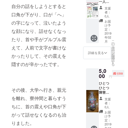
一人
ダー講演会
自分の話をしようとすると
で、午
「笑って考
支援
前、午
者：
口角が下がり、口が「へ」
えよう！～
後の両
0人
方の参
仕事、子育
お届
の字になって、泣いたよう
加、も
け予
て、未来の
しくは
定：
な顔になり、話せなくなっ
こと～」講
お二人
2019
年02
で午
たり、首や手がプルプル震
師 瀬地山
こ
月
前、午
の
角さん(東京
リ
えて、人前で文字が書けな
後どち
タ
ー
らかの
大学 教授)
ン
詳細を見る
を
かったりして、その震えを
参加の
選
(10月)、
択
どれか
す
隠すのが辛かったです。
る
をお選
5,0
びいた
●その他
残り50
だけま
00
円
こむカフェ
す。
ひとつ
にて、「は
ひとつ
その後、大学へ行き、親元
じめての
障害者
キッズ・プ
施設で
を離れ、寮仲間と暮らすう
支援
の手作
ログラミン
者：
ちに、首の震えや口角が下
りにな
0人
グ」(講師 松
りま
お届
がって話せなくなるのも治
田美由紀さ
す。 色
け予
や柄な
定：
ん)、「フェ
りました。
どは、
2019
イスブック
年12