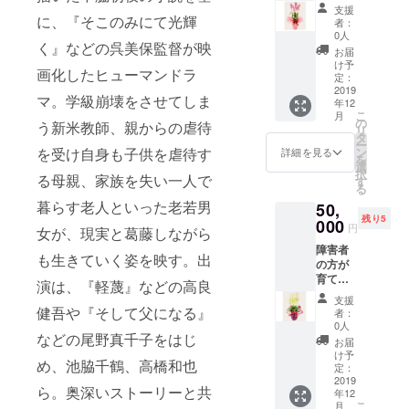
れた花
支援
になり
に、『そこのみにて光輝
者：
ます。
0人
く』などの呉美保監督が映
お届
け予
画化したヒューマンドラ
定：
2019
マ。学級崩壊をさせてしま
年12
こ
月
の
う新米教師、親からの虐待
リ
タ
ー
ン
を受け自身も子供を虐待す
詳細を見る
を
選
択
る母親、家族を失い一人で
す
る
暮らす老人といった老若男
50,
残り5
000
円
女が、現実と葛藤しながら
障害者
も生きていく姿を映す。出
の方が
育てら
演は、『軽蔑』などの高良
れた花
支援
になり
健吾や『そして父になる』
者：
ます。
0人
などの尾野真千子をはじ
お届
け予
め、池脇千鶴、高橋和也
定：
2019
ら。奥深いストーリーと共
年12
こ
月