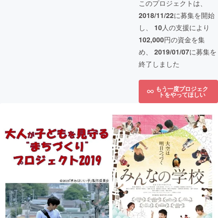
このプロジェクトは、
2018/11/22
に募集を開始
し、
10
人の支援により
102,000
円の資金を集
め、
2019/01/07
に募集を
終了しました
もう一度プロジェク
トをやってほしい