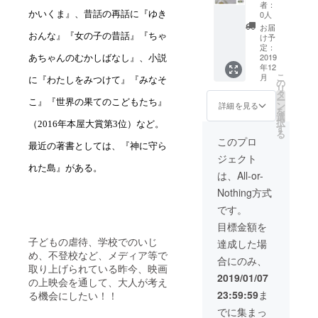
たもの
者：
になり
0人
かいくま』、昔話の再話に『ゆき
ます。
お届
柄は、
おんな』『女の子の昔話』『ちゃ
け予
お任せ
定：
くださ
2019
あちゃんのむかしばなし』、小説
年12
い。
こ
月
に『わたしをみつけて』『みなそ
の
リ
タ
ー
こ』『世界の果てのこどもたち』
ン
詳細を見る
を
選
択
（
2016
年本屋大賞第
3
位）など。
す
る
このプロ
最近の著書としては、『神に守ら
ジェクト
れた島』がある。
は、All-or-
Nothing方式
です。
目標金額を
子どもの虐待、学校でのいじ
達成した場
め、不登校など、メディア等で
合にのみ、
取り上げられている昨今、映画
2019/01/07
の上映会を通して、大人が考え
23:59:59
ま
る機会にしたい！！
でに集まっ