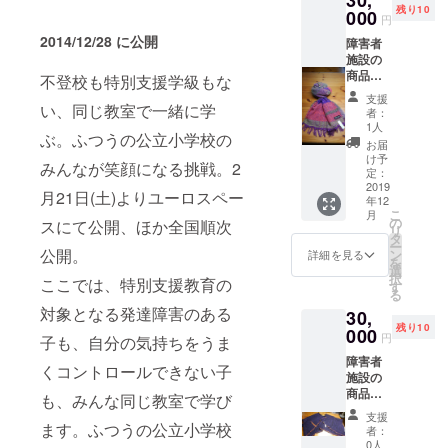
残り10
ださ
000
円
い。
2014/12/28 に公開
障害者
施設の
商品に
不登校も特別支援学級もな
なりま
支援
す。写
い、同じ教室で一緒に学
者：
真は見
1人
ぶ。ふつうの公立小学校の
本なの
お届
で、色
け予
みんなが笑顔になる挑戦。2
などは
定：
異なる
2019
月21日(土)よりユーロスペー
年12
場合が
こ
月
ござい
の
スにて公開、ほか全国順次
リ
ます。
タ
ー
ご了承
公開。
ン
詳細を見る
を
くださ
選
択
ここでは、特別支援教育の
い。
す
る
対象となる発達障害のある
30,
残り10
000
円
子も、自分の気持ちをうま
障害者
くコントロールできない子
施設の
商品に
も、みんな同じ教室で学び
なりま
支援
す。写
ます。ふつうの公立小学校
者：
真は見
0人