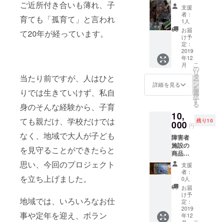
なりま
ご近所付き合いも薄れ、子
支援
す。 写
者：
育ても「孤育て」と言われ
真とは
1人
実際に
お届
て20年が経っています。
色が異
け予
なる場
定：
合がご
2019
年12
ざいま
こ
月
す。 ご
の
リ
了承く
タ
当たり前ですが、人はひと
ー
ださ
ン
詳細を見る
を
い。
りでは生きていけず、私自
選
択
す
る
身のそんな経験から、子育
10,
ても親だけ、学校だけでは
残り10
000
円
なく、地域で大人が子ども
障害者
施設の
を見守ることができたらと
商品に
なりま
思い、今回のプロジェクト
支援
す。 写
者：
真とは
を立ち上げました。
0人
実際に
お届
色や柄
け予
地域では、いろいろなお仕
が異な
定：
る場合
2019
事や定年を迎え、ボラン
年12
がござ
月