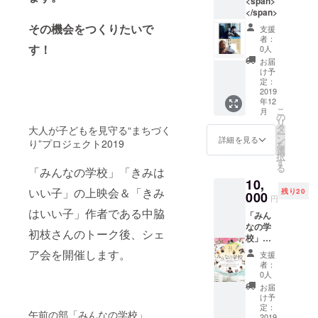
<span>
</span>
その機会をつくりたいで
支援
者：
す！
0人
お届
け予
定：
2019
年12
こ
月
の
リ
タ
大人が子どもを見守る“まちづく
ー
ン
詳細を見る
り”プロジェクト2019
を
選
択
す
る
「みんなの学校」「きみは
10,
いい子」の上映会＆「きみ
残り20
000
円
はいい子」作者である中脇
「みん
なの学
初枝さんのトーク後、シェ
校」に
もご出
ア会を開催します。
支援
演され
者：
た、大
0人
阪市住
お届
吉区大
け予
空小学
定：
午前の部「みんなの学校」
校の元
2019