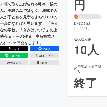
円
ア等で取り上げられる昨今、親の
まちづくり・地域活性化
み、学校のみではなく、地域で大
人が子どもを見守るまちづくりの
14%
一歩になればと思います。 「みん
目標金額は
CAMPFIRE for Social Good
CAMPFIRE Creation
700,000円
なの学校」「きみはいい子」の上
CAMPFIREふるさと納税
machi-ya
コミュニティ
映会＆トーク(作者 中脇初枝さ
支援者数
ん)、シェア会をします。
10
人
ポスト
シェア
LINEで送る
URLコピー
埋め込み
QRコード
募集終了まで残
り
終了