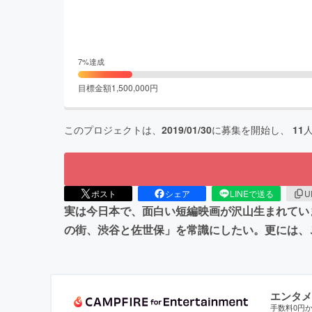
7
%達成
目標金額
1,500,000
円
このプロジェクトは、
2019/01/30
に募集を開始し、
11
ポスト
シェア
LINEで送る
U
実は今日本で、面白い短編映画が沢山生まれてい
の街、渋谷と佐世保」を常識にしたい。更には、
エンタメ
手数料0円