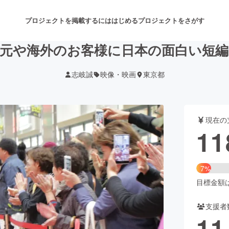
プロジェクトを掲載するには
はじめる
プロジェクトをさがす
地元や海外のお客様に日本の面白い短編
志岐誠
映像・映画
東京都
注目のリターン
注目の新着プロジェクト
募集終了が近いプロジェクト
も
現在の
音楽
舞台・パフォーマンス
11
ゲーム・サービス開発
フード・飲食店
7%
書籍・雑誌出版
アニメ・漫画
目標金額は1
支援者
チャレンジ
ビューティー・ヘルスケ
11