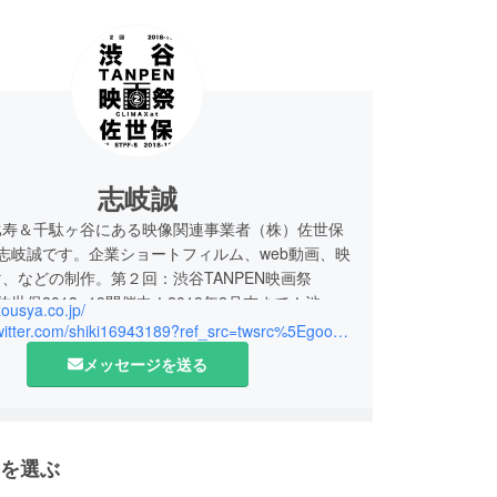
志岐誠
比寿＆千駄ヶ谷にある映像関連事業者（株）佐世保
志岐誠です。企業ショートフィルム、web動画、映
、などの制作。第２回：渋谷TANPEN映画祭
at佐世保2018 -19開催中！2019年2月末まで！渋谷
izousya.co.jp/
YA 4F他、佐世保くっけん広場、佐世保市立図書館、
https://twitter.com/shiki16943189?ref_src=twsrc%5Egoogle%7Ctwcamp%5Eserp%7Ctwgr%5Eauthor
物館島瀬美術センター、万津６区「BRICK MALL
メッセージを送る
O」他で毎日短編映画を上映してます！
を選ぶ