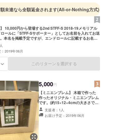
金額未達なら全額返金されます
(All-or-Nothing方式)
10,000円から登場する2nd STFF-S 2018-19メモリアル
ドロールに「STFF-Sサポーター」としてお名前を入れてお送
。本名を掲載予定ですが、エンドロールに記載するお名前
だ！という方は「あだ名」など入れて欲しい名前を支援時
人
つ明記してください。
：2019年06月
このリターンを選択する
る
5,000
円
【ミニエンブレム】 木箱で作った
作ったオリジナル・ミニエンブレム
です。(約15×12×4cmの大きさです)
【缶バッチ】 STFF-S公認サポー
支援者：1人
ターの証として、コンペティション
お届け予定：2019年06月
の作品応募者のうち１次審査合格者
のみがもらえる缶バッチを差し上げ
ます。 【お名前掲載】 10,000円か
ら登場する2nd STFF-S 2018-19メ
モリアルDVDのエンドロールに