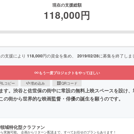
現在の支援総額
118,000
円
人の支援により
118,000
円の資金を集め、
2019/02/28
に募集を終了しま
もう一度プロジェクトをやってほしい
RLコピー
埋め込み
QRコード
ます。渋谷と佐世保の街中に常設の無料上映スペースを設け、
この街から世界的な映画監督・俳優の誕生を願うのです。
領域特化型クラファン
から実施可能。 企画からリターン配送まで、すべてお任せのプランもあります！