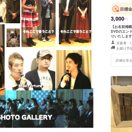
目標
3,000
円
【お名前掲載】 
DVDのエン
りいたします
が、本名は嫌
支援者：1
に備考欄で一
お届け予定
詳細を見