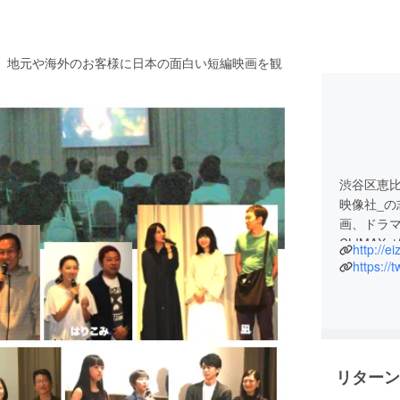
、地元や海外のお客様に日本の面白い短編映画を観
渋谷区恵
映像社_の
画、ドラマ
CLIMAX
http://e
TSUTA
佐世保市博
SASEB
リターン