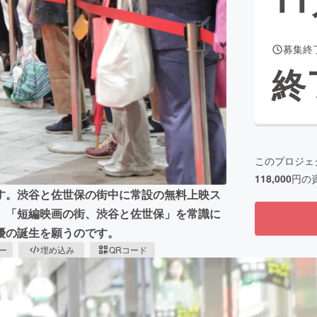
募集終
CAMPFIRE for Social Good
CAMPFIRE Creation
終
CAMPFIREふるさと納税
machi-ya
コミュニティ
このプロジェ
118,000
円の
す。渋谷と佐世保の街中に常設の無料上映ス
。「短編映画の街、渋谷と佐世保」を常識に
優の誕生を願うのです。
ピー
埋め込み
QRコード