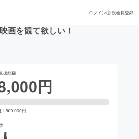
ログイン
/
新規会員登録
映画を観て欲しい！
うすぐ公開されます
支援総額
プロダクト
8,000
円
ファッション
スポーツ
,500,000円
数
ア
ソーシャルグッド
人