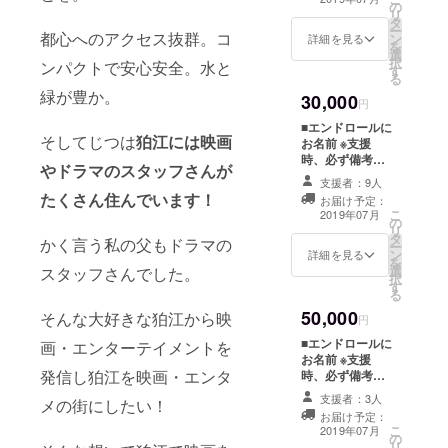
の
い場合はFAAVO
リ
タ
by CAMPFIRE
ー
都心へのアクセス抜群。コ
ン
ユーザー名を掲
詳細を見る
を
選
載いたします。
択
ンパクトで安心安全。水と
す
ご了承くださ
る
い。 ■エキスト
緑が豊か。
30,000
ラ優先参加権 撮
円
影期間は、8月
■エンドロールに
19日～25日の間
そしてじつは
狛江には映画
お名前 ※支援
を予定していま
時、必ず備考欄
す。参加の流
やドラマのスタッフさんが
にご希望のお名
れ、日程につい
支援者：9人
前をご記入くだ
たくさん住んでいます！
ては、別途ご報
お届け予定：
さい。記入のな
こ
告します。 ■特
2019年07月
の
い場合はFAAVO
リ
別試写会ご招待
タ
by CAMPFIRE
かく言う私の父もドラマの
ー
（2020年春頃）
ン
ユーザー名を掲
詳細を見る
を
映画完成後
選
載いたします。
スタッフさんでした。
択
（2020年1月見
す
ご了承くださ
る
込み）に開催し
い。 ■エキスト
ます。日程につ
50,000
そんな大好きな狛江から映
ラ優先参加権
円
いては、別途ご
（ご希望される
報告します。
■エンドロールに
画・エンターテイメントを
方のみで、必須
お名前 ※支援
ではありませ
発信し狛江を映画・エンタ
時、必ず備考欄
ん） 撮影期間
にご希望のお名
は、8月19日～
支援者：3人
メの街にしたい！
前をご記入くだ
25日の間を予定
お届け予定：
さい。記入のな
こ
しています。参
2019年07月
の
い場合はFAAVO
リ
加の流れ、日程