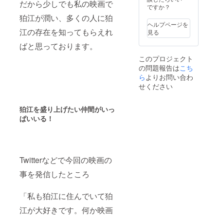
だから少しでも私の映画で
ですか？
す。
狛江が潤い、多くの人に狛
ヘルプページを
江の存在を知ってもらえれ
見る
ばと思っております。
このプロジェクト
の問題報告は
こち
ら
よりお問い合わ
せください
狛江を盛り上げたい仲間がいっ
ぱいいる！
Twitterなどで今回の映画の
事を発信したところ
「私も狛江に住んでいて狛
江が大好きです。何か映画