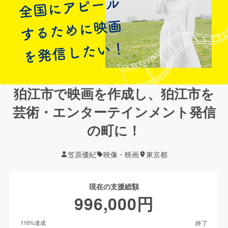
狛江市で映画を作成し、狛江市を
芸術・エンターテインメント発信
の町に！
笠原優紀
映像・映画
東京都
現在の支援総額
996,000
円
終了
110
%達成