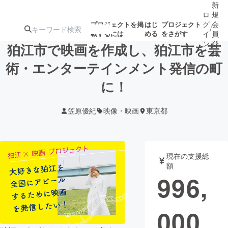
新
ロ
規
グ
会
プロジェクトを掲
はじ
プロジェクト
/
載するには
める
をさがす
イ
員
ン
登
狛江市で映画を作成し、狛江市を芸
録
術・エンターテインメント発信の町
に！
人気のプロ
注目のリ
注目の新着プロ
募集終了が近いプ
もうすぐ公開
ジェクト
ターン
ジェクト
ロジェクト
されます
笠原優紀
映像・映画
東京都
アート・写真
音楽
現在の支援総
テクノロジー・ガジェット
ゲーム・サ
額
996,
映像・映画
書籍・雑誌
000
ビジネス・起業
チャレンジ