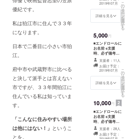
俳優で映画監督志望の笠原
さい。記入のな
たハリセン
こ
2019年07月
の
い場合はFAAVO
リ
ボンの近藤
優紀です。
タ
by CAMPFIRE
ー
春菜の元相
ン
ユーザー名を掲
詳細を見る
を
選
載いたします。
方として
私は狛江市に住んで３３年
択
す
ご了承くださ
る
TBS「櫻井・
い。
になります。
5,000
有吉の危な
円
い夜会」に
■エンドロールに
日本で二番目に小さい市狛
お名前 ※支援
出演。
時、必ず備考欄
江。
俳優として
にご希望のお名
支援者：11人
前をご記入くだ
舞台、ラジ
お届け予定：
さい。記入のな
府中市や武蔵野市に比べる
オ、テレ
こ
2019年07月
の
い場合はFAAVO
リ
ビ、イベン
と決して派手とは言えない
タ
by CAMPFIRE
ー
ン
ユーザー名を掲
詳細を見る
トに出演し
を
市ですが、３３年間狛江に
選
載いたします。
択
ながら
す
ご了承くださ
る
住んでいる私は知っていま
映画監督を
い。
10,000
円
目指す。
す。
■エンドロールに
お名前 ※支援
「こんなに住みやすい場所
時、必ず備考欄
にご希望のお名
は他にはない！」
というこ
支援者：28人
前をご記入くだ
お届け予定：
さい。記入のな
とを。
こ
2019年07月