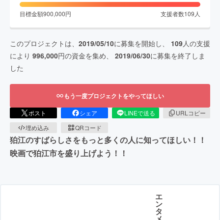
目標金額
900,000
円
支援者数
109
人
このプロジェクトは、
2019/05/10
に募集を開始し、
109
人の支援
により
996,000
円の資金を集め、
2019/06/30
に募集を終了しま
した
もう一度プロジェクトをやってほしい
ポスト
シェア
LINEで送る
URLコピー
埋め込み
QRコード
狛江のすばらしさをもっと多くの人に知ってほしい！！
映画で狛江市を盛り上げよう！！
エ
ン
タ
メ