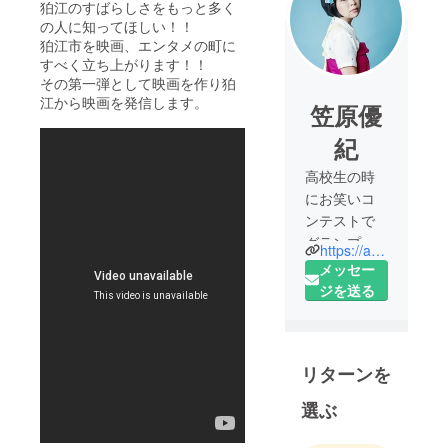
狛江のすばらしさをもっと多く
の人に知ってほしい！！
狛江市を映画、エンタメの町に
すべく立ち上がります！！
その第一弾として映画を作り狛
江から映画を発信します。
笠原優
紀
高校生の時
にお笑いコ
ンテストで
グランプリ
https://ameblo.jp/chako1983/
を受賞しお
メッセー
笑いデ
ジを送る
ビュー。
ウッチャン
ナンチャン
リターンを
の母校日本
映画学校・
選ぶ
俳優科を卒
業。