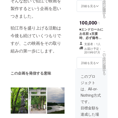
そんな想いで狛江で映画を
タ
by CAMPFIRE
ー
については、別
ン
ユーザー名を掲
詳細を見る
製作するという企画を思い
を
途ご報告しま
選
載いたします。
択
す。 ■特別試写
す
ご了承くださ
つきました。
る
会ご招待（2020
い。 ロゴの掲載
年春頃を予定）
100,000
を希望される方
円
映画完成後
は、データをご
狛江市を盛り上げる活動は
（2020年1月見
■エンドロールに
支給いただきま
込み）に開催し
お名前 ※支援
今後も続けていくつもりで
す。クラウド
ます。日程につ
時、必ず備考欄
ファンディング
いては、別途ご
にご希望のお名
すが、この映画をその取り
終了後に別途ご
支援者：1人
報告します。
前をご記入くだ
連絡させていた
お届け予定：
組みの第一歩にします。
さい。記入のな
こ
だきます。 ■エ
2019年07月
の
い場合はFAAVO
リ
キストラ優先参
タ
by CAMPFIRE
ー
加権（ご希望さ
ン
ユーザー名を掲
詳細を見る
を
れる方のみで、
選
載いたします。
択
必須ではありま
す
ご了承くださ
この企画を発信する意味
る
せん） 撮影期間
い。 ロゴの掲載
このプロ
は、8月19日～
を希望される方
25日の間を予定
ジェクト
は、データをご
しています。参
支給いただきま
は、All-or-
加の流れ、日程
す。クラウド
については、別
Nothing方式
ファンディング
途ご報告しま
終了後に別途ご
です。
す。 ■特別試写
連絡させていた
会ご招待（2020
目標金額を
だきます。 ■エ
年春頃） 映画完
キストラ優先参
達成した場
成後（2020年1
加権（ご希望さ