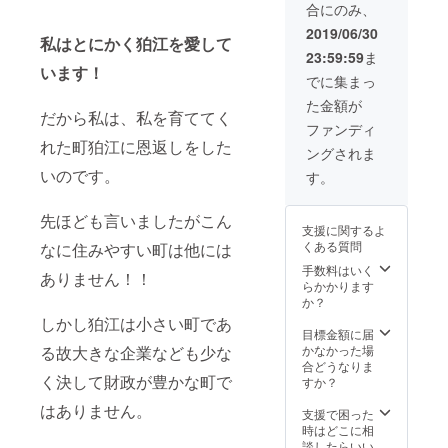
月見込み）に開
合にのみ、
れる方のみで、
催します。日程
必須ではありま
2019/06/30
については、別
私はとにかく狛江を愛して
せん） 撮影期間
途ご報告しま
23:59:59
ま
は、8月19日～
います！
す。 ■監督との
25日の間を予定
でに集まっ
飲み会へご招待
しています。参
（交通費・飲み
た金額が
加の流れ、日程
だから私は、私を育ててく
会費用は自己負
については、別
ファンディ
担とさせていた
途ご報告しま
れた町狛江に恩返しをした
だきます） 場所
ングされま
す。 ■特別試写
は狛江市内で検
いのです。
会ご招待（2020
す。
討中です。日
年春頃） 映画完
程・場所に関し
成後（2020年1
ては、決まり次
先ほども言いましたがこん
月見込み）に開
支援に関するよ
第ご報告しま
催します。日程
くある質問
す。
なに住みやすい町は他には
については、別
手数料はいく
途ご報告しま
ありません！！
らかかります
す。 ■監督との
か？
飲み会へご招待
（交通費・飲み
しかし狛江は小さい町であ
目標金額に届
会費用は自己負
かなかった場
る故大きな企業なども少な
担とさせていた
合どうなりま
だきます） 場所
く決して財政が豊かな町で
すか？
は狛江市内で検
討中です。日
はありません。
支援で困った
程・場所に関し
時はどこに相
ては、決まり次
談したらいい
第ご報告しま