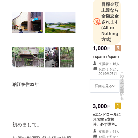
目標金額
卒業後お笑
未達なら
い芸人とし
全額返金
て活動、
されます
TBS「あらび
(All-or-
き団」やお
Nothing
笑いライ
方式)
ブ、イベン
1,000
円
トMCなどで
<span></span>
活躍。
支援者：16人
２７歳の時
お届け予定：
に俳優に転
こ
2019年07月
の
リ
身。
タ
ー
狛江在住33年
子供の頃狛
ン
詳細を見る
を
選
江で活動を
択
す
る
していた
3,000
ガールスカ
円
ウト東京２
■エンドロールに
お名前 ※支援
２団で出会
初めまして。
時、必ず備考欄
い、コンビ
にご希望のお名
支援者：41人
を組んでい
前をご記入くだ
お届け予定：