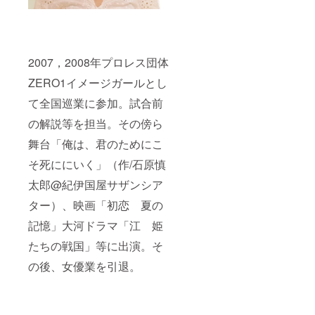
2007，2008年プロレス団体
ZERO1イメージガールとし
て全国巡業に参加。試合前
の解説等を担当。その傍ら
舞台「俺は、君のためにこ
そ死ににいく」（作/石原慎
太郎@紀伊国屋サザンシア
ター）、映画「初恋 夏の
記憶」大河ドラマ「江 姫
たちの戦国」等に出演。そ
の後、女優業を引退。