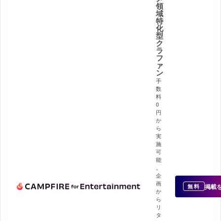
領
域
特
化
型
ク
ラ
フ
ァ
ン
手
数
料
0
円
か
ら
実
施
可
能
。
企
画
掲載
無料
か
ら
リ
タ