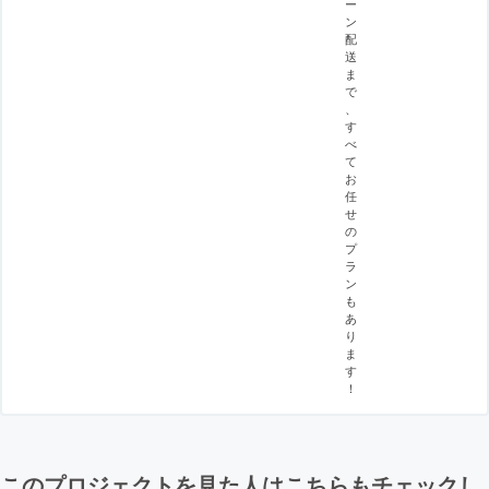
ー
ン
配
送
ま
で
、
す
べ
て
お
任
せ
の
プ
ラ
ン
も
あ
り
ま
す
！
このプロジェクトを見た人はこちらもチェックし