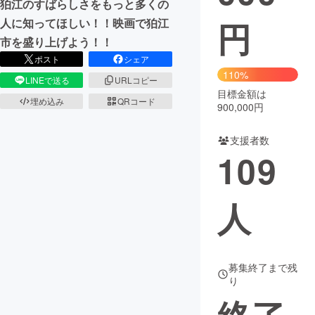
狛江のすばらしさをもっと多くの
円
人に知ってほしい！！映画で狛江
まちづくり・地域活性化
市を盛り上げよう！！
ポスト
シェア
CAMPFIRE for Social Good
CAMPFIRE Creation
110%
LINEで送る
URLコピー
CAMPFIREふるさと納税
machi-ya
コミュニティ
目標金額は
埋め込み
QRコード
900,000円
支援者数
109
人
募集終了まで残
り