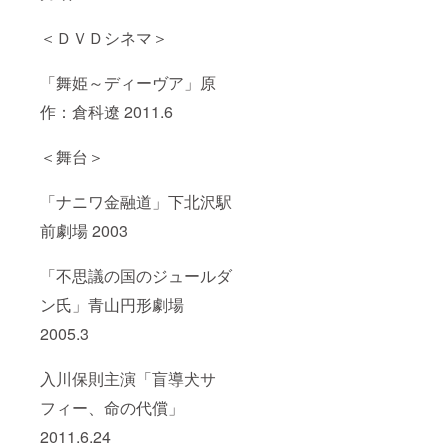
＜ＤＶＤシネマ＞
「舞姫～ディーヴア」原
作：倉科遼 2011.6
＜舞台＞
「ナニワ金融道」下北沢駅
前劇場 2003
「不思議の国のジュールダ
ン氏」青山円形劇場
2005.3
入川保則主演「盲導犬サ
フィー、命の代償」
2011.6.24