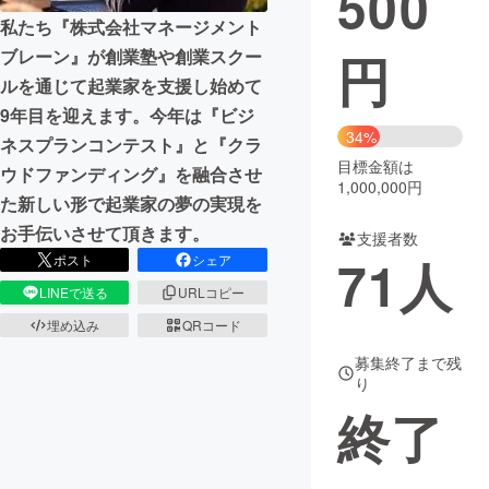
500
私たち『株式会社マネージメント
まちづくり・地域活性化
円
ブレーン』が創業塾や創業スクー
ルを通じて起業家を支援し始めて
CAMPFIRE for Social Good
CAMPFIRE Creation
9年目を迎えます。今年は『ビジ
34%
CAMPFIREふるさと納税
machi-ya
コミュニティ
ネスプランコンテスト』と『クラ
目標金額は
ウドファンディング』を融合させ
1,000,000円
た新しい形で起業家の夢の実現を
お手伝いさせて頂きます。
支援者数
71
人
ポスト
シェア
LINEで送る
URLコピー
埋め込み
QRコード
募集終了まで残
り
終了