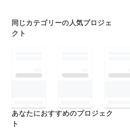
室 9名のプレゼンター
ret_57WINo6 NPO
むさしのの映像作品を
がビジネスプランを発
法人 ゴールデンベ
世界へ発信するコンテ
表いたしました。 ど
ル さ
ンツ事業』 《審査員
同じカテゴリーの人気プロジェ
のプランもとても素晴
ん https://youtu.be/oFi
賞》 渡辺美里様『土
らしいです。 吉祥寺
CAptTb20No7 片寄
クト
木・建築業者に向けた
テレビジョンより本日
里菜 さ
広報・デザイン支援～
の様子がご覧頂けま
ん https://youtu.be/Rm
ホームページを持つこ
す。
mqJ7llglMno8 河本
とから始めよう～』
https://www.youtube.c
美和子 さ
om/results?
ん https://youtu.be/rH
search_query=%E5%
Hg7U0CbEwNO9 渡
90%89%E7%A5%A5%
邉 美萌 さ
E5%AF%BA%E3%83
ん https://youtu.be/icc
%86%E3%83%AC%E
_SRdxdkU
3%83%93%E3%82%B
8%E3%83%A7%E3%8
あなたにおすすめのプロジェク
3%B3
ト