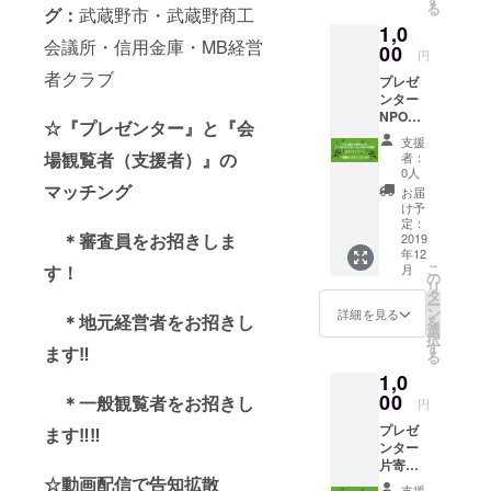
る
グ：
武蔵野市・武蔵野商工
1,0
会議所・信用金庫・MB経営
00
円
者クラブ
プレゼ
ンター
NPO法
☆『プレゼンター』と『会
人ゴー
支援
ルデン
場観覧者（支援者）』の
者：
ベル 高
0人
田朝子
マッチング
お届
様よ
け予
り、心
定：
＊審査員をお招きしま
を込め
2019
年12
て御礼
こ
す！
月
メール
の
リ
を差し
タ
ー
上げま
ン
詳細を見る
＊地元経営者をお招きし
を
す。
選
択
す
ます‼
る
1,0
00
＊一般観覧者をお招きし
円
プレゼ
ます‼‼
ンター
片寄里
☆動画配信で告知拡散
菜様よ
支援