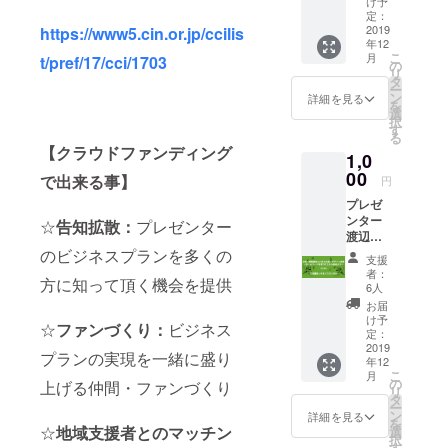
け予
て御礼
定：
メール
2019
https://www5.cin.or.jp/ccilis
年12
を差し
こ
月
t/pref/17/cci/1703
上げま
の
リ
す。
タ
ー
ン
詳細を見る
を
選
択
す
る
【クラウドファンディング
1,0
00
で出来る事】
円
プレゼ
ンター
☆
告知拡散：
プレゼンター
渡辺美
里様よ
のビジネスプランを多くの
支援
り、心
者：
方に知って頂く機会を提供
を込め
6人
て御礼
お届
メール
け予
☆
ファンづくり：
ビジネス
を差し
定：
上げま
2019
プランの実現を一緒に盛り
年12
す。
こ
月
の
上げる仲間・ファンづくり
リ
タ
ー
ン
詳細を見る
を
☆
地域支援者とのマッチン
選
択
す