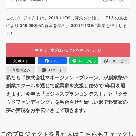
このプロジェクトは、
2019/11/09
に募集を開始し、
71
人の支援
により
340,500
円の資金を集め、
2019/11/29
に募集を終了しま
した
もう一度プロジェクトをやってほしい
ポスト
シェア
LINEで送る
URLコピー
埋め込み
QRコード
私たち『株式会社マネージメントブレーン』が創業塾や
創業スクールを通じて起業家を支援し始めて9年目を迎
えます。今年は『ビジネスプランコンテスト』と『クラ
ウドファンディング』を融合させた新しい形で起業家の
夢の実現をお手伝いさせて頂きます。
このプロジェクトを見た人はこちらもチェックし