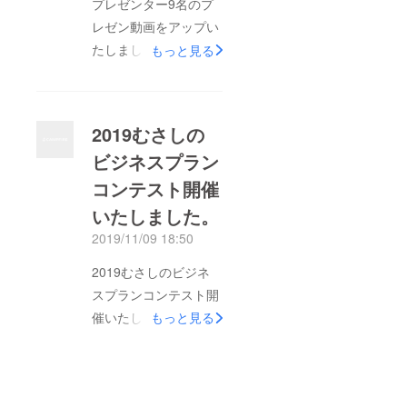
プレゼンター9名のプ
340,500円 ご支援を頂
レゼン動画をアップい
き誠にありがとうござ
たしました。 エント
もっと見る
いました。 《FAAVO
リーNO1 目取眞 興
大賞》 目取眞興明様
明 さん
『食品ロス問題を解決
https://youtu.be/FYF1
し、地域活性化を図る
2019むさしの
3WuGtwkNo2 菅原
レトルトカレー』
ビジネスプラン
泰子 さ
《最優秀審査員賞》
コンテスト開催
ん https://youtu.be/faz
渡邉美萌様『学校やお
c0HkRt_cNo3 堀田
いたしました。
家で困り感の強いお子
周江 さ
様をの天才に導く支援
2019/11/09 18:50
ん https://youtu.be/Sz
事業』 《審査員
2019むさしのビジネ
QfVNtVmYoNo4 吉祥
賞》 片寄里菜様『地
スプランコンテスト開
寺テレビジョンさん
図付き動画を簡単に撮
催いたしました。
もっと見る
https://youtu.be/z_Zkxj
影できるスマホアプリ
2019年11月9日（土）
-yiLQNo5 渡辺 美
CALINTをご紹介 《審
13:30～17：00 於：武
里 さ
査員賞》 吉祥寺テレ
蔵野商工会館市民会議
ん https://youtu.be/vAy
ビジョン様『吉祥寺・