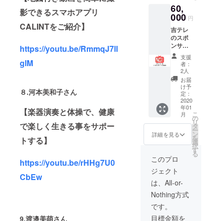
が汚れ
60,
名様ま
を浮か
影できるスマホアプリ
で） ※
000
せて除
円
出張範
去、ワ
CALINTをご紹介】
吉テレ
囲：日
ントー
のスポ
本国内
ン明る
ンサー
※交通費
https://youtu.be/RmmqJ7ll
い歯
をご購
のご負
に。同
支援
入いた
glM
担をお
時に
者：
だいた
願い申
コー
2人
方に
し上げ
ティン
お届
は、 １
ます。
グする
け予
８.河本美和子さん
５秒の
※要ご予
定：
のでツ
ＣＭ動
2020
約：ご
ルツル
年01
画をリ
支援頂
【楽器演奏と体操で、健康
の歯に
こ
月
ターン
きまし
の
なりま
リ
とさせ
で楽しく生きる事をサポー
た方に
タ
す。
ー
ていた
予約方
ン
②LED
詳細を見る
を
トする】
だきま
法をお
選
美白
択
す。 Ｃ
知らせ
す
フェイ
る
Ｍは、
いたし
シャル
このプロ
https://youtu.be/rHHg7U0
吉テレ
ます。
（1回60
ジェクト
番組内
※ご利期
分）
CbEw
および
間：２
（通常
は、All-or-
単独コ
０２０
価格
Nothing方式
ンテン
年１月
24,000
ツとし
６日～
税込）
です。
て、 各
６月３
＊美
目標金額を
9.渡邉美萌さん
種、吉
０日迄