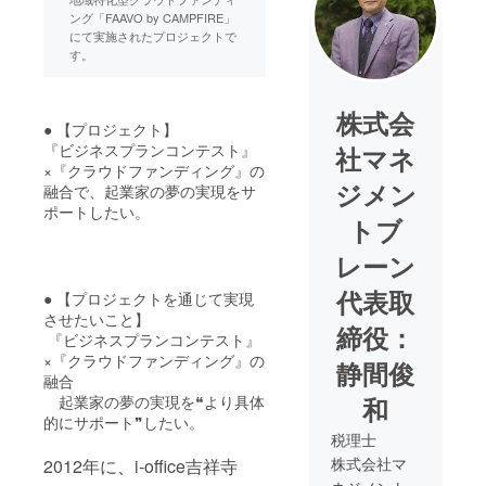
ング「FAAVO by CAMPFIRE」
にて実施されたプロジェクトで
す。
株式会
● 【プロジェクト】
『ビジネスプランコンテスト』
社マネ
×『クラウドファンディング』の
ジメン
融合で、起業家の夢の実現をサ
ポートしたい。
トブ
レーン
代表取
● 【プロジェクトを通じて実現
させたいこと】
締役：
『ビジネスプランコンテスト』
×『クラウドファンディング』の
静間俊
融合
起業家の夢の実現を❝より具体
和
的にサポート❞したい。
税理士
株式会社マ
2012年に、i-office吉祥寺