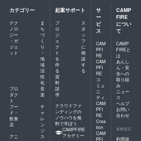
カテゴリー
起案サポート
サ
CAMP
ー
FIRE
テク
ま
プ
ス
ビ
につい
ノロ
ち
ロ
タ
ス
て
ジー
づ
ジ
ッ
・ガ
く
ェ
フ
CAM
CAMP
ジェ
り
ク
に
PFI
FIREと
ット
・
ト
相
RE
は
地
を
談
CAM
あんし
域
作
す
PFI
ん・安
活
る
る
RE
全への
性
資
コ
取り組
化
料
ミュ
み
プロ
音
請
ニ
ニュー
ダク
楽
求
ティ
ス
ト
CAM
ヘルプ
クラウドファ
フー
チ
PFI
お問い
ンディングの
ド・
ャ
RE
合わせ
ノウハウを無
飲食
レ
Crea
料で学ぼう
店
ン
tion
各種規定
CAMPFIRE
ジ
CAM
アカデミー
アニ
ス
利用規
PFI