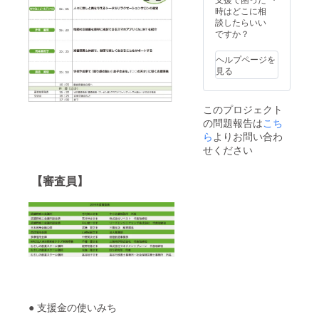
円） ※
になり
時はどこに相
ご利用
ます。
談したらいい
にはご
２０２
ですか？
予約が
０年１
必要で
月以
す。 ご
ヘルプページを
降。要
支援頂
見る
相談と
きまし
なりま
た方に
す。
ご予約
このプロジェクト
方法を
の問題報告は
こち
お知ら
ら
よりお問い合わ
せいた
しま
せください
す。 ※
ご利用
【審査員】
期限：
2019年
12月～
2020年
6月30日
迄
● 支援金の使いみち