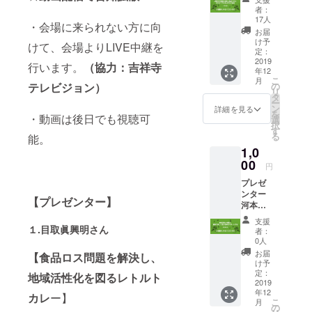
り、心
者：
を込め
17人
・会場に来られない方に向
て御礼
お届
メール
け予
けて、会場よりLIVE中継を
を差し
定：
上げま
2019
行います。
（協力：吉祥寺
年12
す。
こ
月
テレビジョン）
の
リ
タ
ー
ン
詳細を見る
を
・動画は後日でも視聴可
選
択
す
る
能。
1,0
00
円
プレゼ
ンター
【プレゼンター】
河本美
和子様
支援
より、
１.
目取眞興明さん
者：
心を込
0人
めて御
お届
【食品ロス問題を解決し、
礼メー
け予
ルを差
定：
地域活性化を図るレトルト
し上げ
2019
年12
ます。
カレ
ー】
こ
月
の