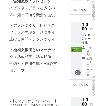
・
告知拡散：
プレゼンター
の
寺』３つの
リ
タ
のビジネスプランを多くの
ー
起業家支援
ン
詳細を見る
を
選
施設（Hard)
方に知って頂く機会を提供
択
す
る
と『吉祥村
1,0
塾』経営の
・
ファンづくり：
ビジネス
00
円
基本を学べ
プランの実現を一緒に盛り
る塾（Soft)
プレゼ
上げる仲間・ファンづくり
ンター
で起業家を
菅原泰
ワンストッ
子様よ
支援
・
地域支援者とのマッチン
り、心
プでサポー
者：
を込め
1人
トしてい
グ：
武蔵野市・武蔵野商工
て御礼
お届
る。
メール
け予
会議所・信用金庫・MB経営
を差し
定：
むさしの創
上げま
2019
者クラブ
業サポート
年12
す。
こ
月
ネットのメ
の
リ
タ
ンバーとし
ー
ン
詳細を見る
を
て、武蔵野
選
択
市・武蔵野
す
る
商工会議
1,0
●【どのようにして行うのか…】
所・武蔵野
00
円
【2019むさしのビジネスプラン