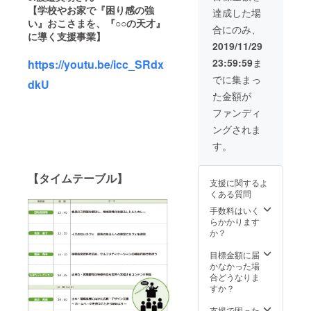
白・美
テレ媒
【学校やお家で『困り感の強
肌、若
達成した場
体で半
い』おこさまを、『○○の天才』
返りに
合にのみ、
年間流
も効果
に導く支援事業】
しま
あり！
2019/11/29
す。 半
LEDの3
23:59:59
ま
https://youtu.be/icc_SRdx
年後に
色の光
継続す
が肌の
でに集まっ
dkU
るか、
細胞を
た金額が
スポン
活性化
サーを
させ、
ファンディ
辞める
シワや
ングされま
かのの
タルミ
ご判断
を防
す。
をいた
止、シ
だきま
ミやニ
す。 Ｃ
【タイムテーブル】
キビ跡
支援に関するよ
Ｍ制作
が薄く
くある質問
にあ
なりま
たって
手数料はいく
す ③
は打ち
らかかります
マッ
合わせ
か？
サージ
を行
（1回60
い、動
目標金額に届
分）
画内容
かなかった場
（通常
のご要
合どうなりま
価格
望を お
すか？
6900円
聞きす
～9300
ること
支援で困った