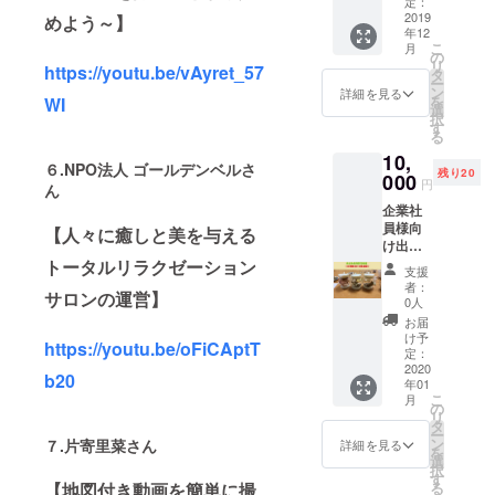
より、1
金とし
定：
種類を
2019
めよう～】
て、大
年12
ご利用
切にご
こ
月
頂けま
寄付さ
の
リ
https://youtu.be/vAyret_57
す。
せてい
タ
ー
①LED
ただき
ン
詳細を見る
を
WI
デンタ
ます。
選
択
ルホワ
商品開
す
る
イトニ
発迄、
10,
ング（1
少々お
６.
NPO法人 ゴールデンベルさ
残り20
回60
000
時間を
円
ん
分）
頂けま
企業社
（通常
すよう
員様向
価格
【人々に癒しと美を与える
お願い
け出張
24,000
申し上
講座(90
トータルリラクゼーション
税込）
げま
支援
分 10名
＊生活
す。
者：
サロンの運営】
様迄）
習慣な
0人
（通常
どで着
お届
価格1名
色した
け予
https://youtu.be/oFiCAptT
様3300
歯が生
定：
円（税
2020
まれた
b20
年01
込） 本
時の白
こ
月
所吾妻
さに近
の
リ
橋の弊
づきま
タ
ー
社教室
す！
ン
７.
片寄里菜さん
詳細を見る
を
でも対
LEDの3
選
択
応しま
色の光
す
【地図付き動画を簡単に撮
る
す（６