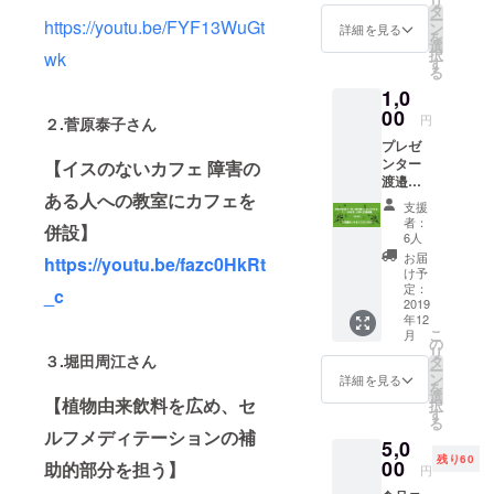
リ
タ
ー
https://youtu.be/FYF13WuGt
ン
詳細を見る
を
選
択
wk
す
る
1,0
00
円
２.
菅原泰子さん
プレゼ
ンター
【イスのないカフェ 障害の
渡邉美
ある人への教室にカフェを
萌様よ
支援
り、心
者：
併設】
を込め
6人
て御礼
お届
https://youtu.be/fazc0HkRt
メール
け予
を差し
定：
_c
上げま
2019
年12
す。
こ
月
の
リ
３.
堀田周江さん
タ
ー
ン
詳細を見る
を
選
【植物由来飲料を広め、セ
択
す
る
ルフメディテーションの補
5,0
残り60
00
助的部分を担う】
円