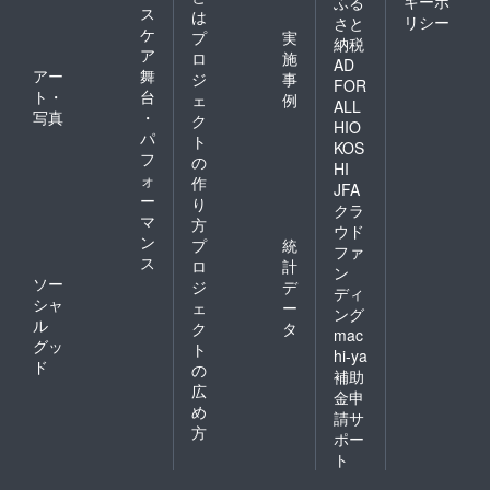
キーポ
ふる
ス
は
リシー
さと
ケ
プ
実
納税
ア
ロ
施
AD
アー
舞
ジ
事
FOR
ト・
台
ェ
例
ALL
写真
・
ク
HIO
パ
ト
KOS
フ
の
HI
ォ
作
JFA
ー
り
クラ
マ
方
ウド
ン
プ
統
ファ
ス
ロ
計
ン
ソー
ジ
デ
ディ
シャ
ェ
ー
ング
ル
ク
タ
mac
グッ
ト
hi-ya
ド
の
補助
広
金申
め
請サ
方
ポー
ト