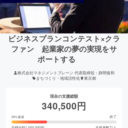
ビジネスプランコンテスト×クラ
ファン 起業家の夢の実現をサ
ポートする
株式会社マネジメントブレーン 代表取締役：静間俊和
まちづくり・地域活性化
東京都
現在の支援総額
340,500
円
終了
34
%達成
目標金額
1,000,000
円
支援者数
71
人