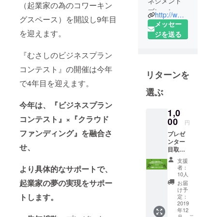
ネジメント
（起業家の為のコワーキン
ブレーン代
http://www.mb-brain.com/
グスペース）を開設し9年目
表取締役
メッセー
を迎えます。
1985年：株
ジを送る
式会社マネ
ジメントブ
『むさしのビジネスプラン
レーン設立
コンテスト』の開催は今年
リターンを
2012年：武
で4年目を迎えます。
蔵野市吉祥
選ぶ
寺会員制
今年は、『ビジネスプラン
シェアオ
1,0
フィス「i-
コンテスト』×『クラウド
00
円
office吉祥
ファンディング』を融合さ
プレゼ
寺」開館
ンター
せ、
現在i-office
目取眞
興明様
吉祥寺グ
支援
より、
より具体的なサポートで、
者：
ループ『i-
心を込
10人
めて御
office吉祥
起業家の夢の実現をサポー
お届
礼メー
け予
寺』『KN－
トします。
ルを差
定：
Lab.』『i-
し上げ
2019
年12
ます。
dream吉祥
こ
月