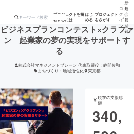
新
ロ
規
グ
会
プロジェクトを掲
はじ
プロジェクト
/
載するには
める
をさがす
イ
員
ン
登
ビジネスプランコンテスト×クラファ
録
ン 起業家の夢の実現をサポートす
る
人気のプロ
注目のリ
注目の新着プロ
募集終了が近いプ
もうすぐ公開
ジェクト
ターン
ジェクト
ロジェクト
されます
株式会社マネジメントブレーン 代表取締役：静間俊和
まちづくり・地域活性化
東京都
アート・写真
音楽
テクノロジー・ガジェット
ゲーム・サ
現在の支援総
額
340,
映像・映画
書籍・雑誌
ビジネス・起業
チャレンジ