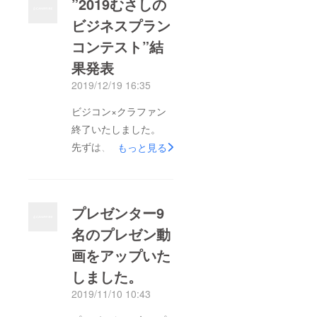
”2019むさしの
ビジネスプラン
コンテスト”結
果発表
2019/12/19 16:35
ビジコン×クラファン
終了いたしました。
先ずは、本プロジェク
もっと見る
トにご支援頂きました
皆様に心より御礼申し
上げます。 また、プ
プレゼンター9
レゼンターの皆様の
名のプレゼン動
チャレンジを称賛いた
画をアップいた
します。 結果発表
『クラウドファンディ
しました。
ング支援のご報告』支
2019/11/10 10:43
援者：71名様総 額：