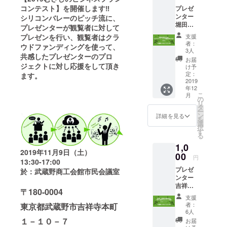
市開発公
コンテスト】を開催します‼
プレゼ
社・日本政
ンター
シリコンバレーのピッチ流に、
堀田周
策金融公
プレゼンターが観覧者に対して
江様よ
プレゼンを行い、観覧者はクラ
庫・多摩信
支援
り、心
者：
ウドファンディングを使って、
用金庫・西
を込め
3人
共感したプレゼンターのプロ
て御礼
武信用金庫
お届
メール
ジェクトに対し応援をして頂き
け予
と創業支援
を差し
定：
ます。
の連携をし
上げま
2019
年12
す。
ている。
こ
月
の
リ
東京都の創
タ
ー
業サポート
ン
詳細を見る
を
選
事業で創業
択
す
る
アドバ―
1,0
ザーを務め
2019年11月9日（土）
00
円
ている。
13:30-17:00
プレゼ
於：武蔵野商工会館市民会議室
ンター
吉祥寺
〒180-0004
テレビ
支援
ジョン
者：
東京都武蔵野市吉祥寺本町
様よ
6人
り、心
１－１０－７
お届
を込め