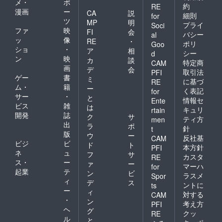
メ・
ポ
約
RE
漫画
ー
CA
説
細則
for
ツ
MP
明
プライ
Soci
ファ
映
FI
会
バシー
al
ッ
像
RE
・
ポリ
Goo
ショ
・
ア
相
シー
d
ン
映
カ
談
特定商
CAM
画
デ
会
取引法
PFI
ゲー
書
ミ
に基づ
RE
ム・
籍
ー
く表記
for
サー
・
と
情報セ
Ente
ビス
雑
は
キュリ
rtain
開発
誌
ク
サ
ティ方
men
出
ラ
ポ
針
t
版
ウ
ー
反社基
CAM
ビジ
ビ
ド
ト
本方針
PFI
ネ
ュ
フ
サ
カスタ
RE
ス・
ー
ァ
ー
マーハ
for
起業
テ
ン
ビ
ラスメ
Spor
ィ
デ
ス
ントに
ts
ー
ィ
対する
CAM
・
ン
考え方
PFI
ヘ
グ
クッ
RE
ル
と