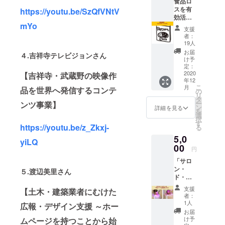
食品ロ
スを有
https://youtu.be/SzQfVNtV
効活用
mYo
したレ
支援
トルト
者：
カレー
19人
を開発
お届
４.
吉祥寺テレビジョンさん
しま
け予
す。ご
定：
支援頂
2020
【吉祥寺・武蔵野の映像作
年12
いた方
こ
月
品を世界へ発信するコンテ
には、
の
リ
レトル
タ
ー
ンツ事業】
トカ
ン
詳細を見る
を
レーを5
選
択
つお渡
す
https://youtu.be/z_Zkxj-
る
ししま
5,0
す。5個
yiLQ
購入し
00
円
ていた
「サロ
だいた
ン・
方は、
５.
渡辺美里さん
ド・ベ
レトル
ル吉祥
トカ
支援
【土木・建築業者にむけた
寺」ご
レー1つ
者：
利用
分を貧
1人
広報・デザイン支援 ～ホー
権 以
困家庭
お届
下3種類
の支援
け予
ムページを持つことから始