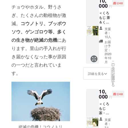
10,
【特
方へト
残り40
ドボー
000
徴】 大
トリ
チョウやホタル、野うさ
円
ルで、
山山麓
ネット
＜くろ
顔や手
のくろ
ぎ、たくさんの動植物が激
からお
もじ 茶
足のツ
もじ
礼の
＆くろ
ボ押し
減。
コウノトリ
、ブッポウ
100%の
メール
もじ ミ
や丸み
芳香蒸
を送ら
支援
ソウ、ゲンゴロウ等、多く
スト＞
のある
留水。
せてい
者：
●くろも
底の部
満月の
10人
ただき
の生き物が絶滅の危機
にあ
じ茶 煮
分でボ
夜に抽
ます。
お届
出し用
ディー
出した
け予
ります。里山の手入れが行
３g×５
トリー
定：
クロモ
パック×
2020
トメン
ジ蒸留
き届かなくなった事が原因
年10
１袋 蒸
トも。
水を使
こ
月
らし用
こころ
の
の一つだと言われていま
用。自
リ
３g×５
とから
タ
然の力
ー
パック×
す。
だを調
ン
を最大
詳細を見る
を
１袋
えるセ
選
限に生
択
リーフ
ルフケ
す
かして
る
５g×１
アグッ
いま
10,
袋 ●く
ズで
す。ク
残り48
ろもじ
000
す。
ロモジ
円
ミスト
【くろ
の香り
＜くろ
（芳香
もじミ
の主成
もじ
蒸留
スト
分には
茶・
水）
（芳香
「抗
ウッド
100ml×
蒸留
菌」作
支援
ボー
１本、
水）】
用があ
者：
絶滅の危機！コウノトリ
ル・く
30ml×
大山山
2人