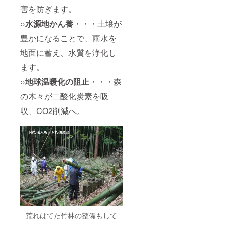
害を防ぎます。
○水源地かん養
・・・土壌が
豊かになることで、雨水を
地面に蓄え、水質を浄化し
ます。
○地球温暖化の阻止
・・・森
の木々が二酸化炭素を吸
収、CO2削減へ。
荒れはてた竹林の整備もして