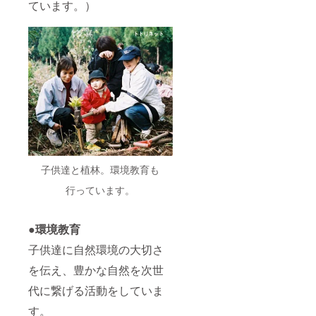
ています。）
日 ・お
で、グ
□体験チ
だいた
ただき
礼の
ループ
ケット
方へト
ます。
メール
（5名様
１枚
トリ
支援し
まで）
で、グ
ネット
ていた
で参加
ループ
からお
だいた
可能で
（5名様
礼の
方へト
す。 □
まで）
メール
トリ
交通
で参加
を送ら
ネット
費、滞
可能で
せてい
からお
在費
す。 □
ただき
礼の
は、参
南部町
ます。
メール
加者様
までの
を送ら
のご負
交通費
せてい
担とな
は、参
ただき
りま
加者様
子供達と植林。環境教育も
ます。
す。 □
のご負
面会時
担とな
行っています。
には同
りま
伴者を
す。 □
つけま
滞在費
●
環境教育
す。 ※
１泊２
有効期
日（2
子供達に自然環境の大切さ
限：
食）は
2021年
リター
を伝え、豊かな自然を次世
12月31
ン品に
日 ・お
含まれ
代に繋げる活動をしていま
礼の
ます。
す。
メール
□面会時