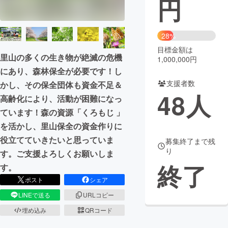
円
まちづくり・地域活性化
28%
目標金額は
CAMPFIRE for Social Good
CAMPFIRE Creation
里山の多くの生き物が絶滅の危機
1,000,000円
CAMPFIREふるさと納税
machi-ya
コミュニティ
にあり、森林保全が必要です！し
支援者数
かし、その保全団体も資金不足＆
48
人
高齢化により、活動が困難になっ
ています！森の資源「くろもじ 」
を活かし、里山保全の資金作りに
役立てていきたいと思っていま
募集終了まで残
り
す。ご支援よろしくお願いしま
終了
す。
ポスト
シェア
LINEで送る
URLコピー
埋め込み
QRコード