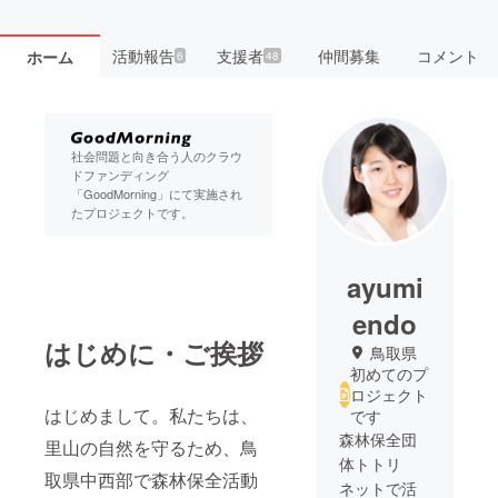
活動報告
支援者
仲間募集
コメント
ホーム
6
48
社会問題と向き合う人のクラウ
ドファンディング
「GoodMorning」にて実施され
たプロジェクトです。
ayumi
endo
はじめに・ご挨拶
鳥取県
初めてのプ
ロジェクト
はじめまして。私たちは、
です
森林保全団
里山の自然を守るため、鳥
体トトリ
取県中西部で森林保全活動
ネットで活