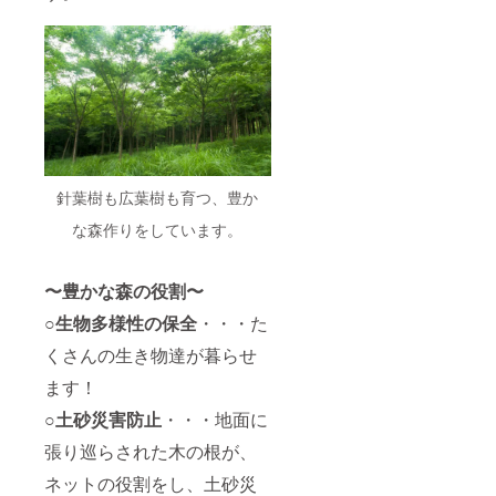
支援し
には同
ていた
伴者を
だいた
つけま
方へト
す。 ※
トリ
有効期
ネット
限：
からお
2021年
礼の
12月31
メール
日 ・お
を送ら
礼の
せてい
メール
針葉樹も広葉樹も育つ、豊か
ただき
支援し
ます。
ていた
な森作りをしています。
だいた
方へト
トリ
〜豊かな森の役割〜
ネット
からお
○生物多様性の保全
・・・た
礼の
メール
くさんの生き物達が暮らせ
を送ら
せてい
ます！
ただき
ます。
○
土砂災害防止
・・・地面に
張り巡らされた木の根が、
ネットの役割をし、土砂災