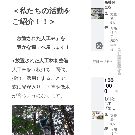
危惧種
森林保
べま
ドボー
ると言
ネット
のオオ
全を体
す。お
＜私たちの活動を
ルで、
われて
からお
サン
験しま
客様の
顔や手
いま
礼の
支援
ショウ
せん
ご要望
足のツ
す。気
者：
ご紹介！！＞
メール
ウオを
か？ み
を聞
ボ押し
0人
持ちを
を送ら
はじ
んなで
き、場
や丸み
リラッ
お届
せてい
め、
守ろ
所を設
のある
け予
クスさ
ただき
ブッポ
う！里
定しま
定：
底の部
「放置された人工林」を
せるよ
ます。
ウソ
山の自
2020
す。 □
分でボ
うな、
年10
ウ、カ
然 【森
日程
「豊かな森」へ戻します！
ディー
爽やか
こ
月
ジカガ
林保全
2020年
の
トリー
で芳香
リ
エル等
体験】
10月〜
タ
トメン
な森の
ー
●放置された人工林を整備
の貴重
を提供
11月頃
ン
トも。
詳細を見る
香りで
を
な生き
しま
（参加
選
こころ
す。 ・
択
人工林を（枝打ち、間伐、
物に出
す。 里
者様と
す
とから
くろも
る
会える
山のス
ご相談
だを調
じ茶、
搬出、活用）することで、
100
チャン
ペシャ
の上、
えるセ
くろも
スで
リスト
,00
調整致
ルフケ
じ ミス
森に光が入り、下草や低木
す！ ど
と一緒
しま
0
アグッ
ト
円
んな、
に森林
す。）
が育つようになります。
ズで
（株）
生き物
保全を
お礼と
□場所
す。
めぐみ
に出会
体験！
して、
鳥取県
【くろ
さん 提
えるか
（森の
「里山
西伯郡
もじミ
供 ・お
は、時
健康診
田舎く
大山町
スト
礼の
支援
期によ
断・枝
らし体
周辺 □
（芳香
メール
者：
りま
打ち・
験ツ
所用時
蒸留
0人
支援し
す！お
間伐体
アー」
間 ２
水）】
ていた
お届
楽しみ
験） 時
宿泊チ
時間 □
大山山
け予
だいた