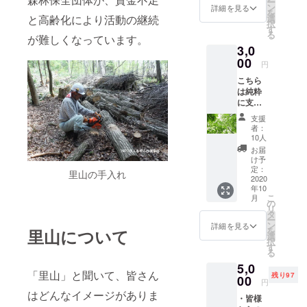
ー
です❤️
パック×
ン
詳細を見る
を
１袋
森は綺麗な
と高齢化により活動の継続
選
択
【特
す
水を育み、
る
が難しくなっています。
徴】
清々しい空
3,0
100％鳥
取県産
00
気を生み出
円
のクロ
し、私たち
こちら
モジ使
は純粋
用。 香
を含めてた
に支援
りが良
くさんの生
のお願
く、心
支援
き物たちを
いで
がホッ
者：
す。ご
トする
10人
支えていま
支援頂
味わい
お届
す。
いた方
です。
け予
には感
くろも
定：
里山の手入れ
謝を込
2020
じ 茶
そんな森に
年10
めて、
は、健
こ
月
いろんな形
お礼の
やかさ
の
リ
メール
と若々
でかかわれ
タ
ー
をさせ
しさを
ン
詳細を見る
るって嬉し
を
里山について
て頂き
補いま
選
択
い。
ます。
す。 く
す
る
尚、上
ろもじ
5,0
乗せ支
茶の製
「里山」と聞いて、皆さん
これまで
残り97
援も可
00
造は、
円
能です
培ってきた
（株）
はどんなイメージがありま
・皆様
のでお
めぐみ
豊かなめぐ