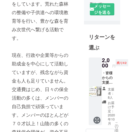
をしています。荒れた森林
動していま
メッセー
す。
の整備や子供達への環境教
ジを送る
私は小さな
育等を行い、豊かな森を育
子供たちが
み次世代へ繋げる活動で
大好きです
リターンを
❤️
す。
それは未来
選ぶ
を信じて
現在、行政や企業等からの
まっすぐだ
2,0
から。
助成金を中心にして活動し
残り42
00
円
自然の中
ていますが、残念ながら資
・皆様
で、子供た
からの
金も人も足りていません。
ちの冒険心
支援金
で作っ
は無限大。
交通費はじめ、日々の保全
支援
た「く
者：
一緒にいる
ろもじ
活動の多くは、メンバーの
8人
だけで楽し
茶」を
お届
自己負担で頑張っていま
提供し
け予
い。
ます。
定：
す。メンバーのほとんどが
くろも
2020
年10
じ茶 蒸
私は森づく
７０才以上！山陰の多くの
こ
月
らし用
の
りが大好き
リ
３g×６
タ
森林保全団体が、資金不足