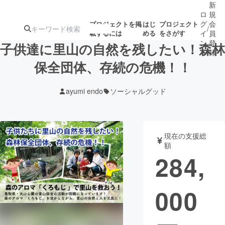
新
ロ
規
グ
会
プロジェクトを掲
はじ
プロジェクト
/
載するには
める
をさがす
イ
員
ン
登
子供達に里山の自然を残したい！森林
録
保全団体、存続の危機！！
人気のプロ
注目のリ
注目の新着プロ
募集終了が近いプ
もうすぐ公開
ayumi endo
ソーシャルグッド
ジェクト
ターン
ジェクト
ロジェクト
されます
アート・写真
音楽
現在の支援総
額
284,
テクノロジー・ガジェット
ゲーム・サ
000
映像・映画
書籍・雑誌
ビジネス・起業
チャレンジ