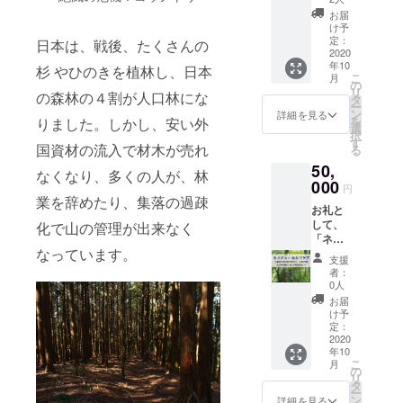
ると言
ろもじ
１本
麓のく
われて
お届
ミスト
【くろ
ろもじ
け予
いま
＞ ●く
もじ
定：
100%の
日本は、戦後、たくさんの
す。気
ろもじ
2020
茶】
芳香蒸
持ちを
年10
茶 煮出
杉 やひのきを植林し、日本
100％鳥
留水。
リラッ
こ
月
し用３
取県産
の
満月の
クスさ
リ
の森林の４割が人口林にな
g×５
のクロ
タ
夜に抽
せるよ
ー
パック×
モジ使
ン
出した
詳細を見る
うな、
を
りました。しかし、安い外
１袋 蒸
用。 香
選
クロモ
爽やか
択
らし用
りが良
す
ジ蒸留
で芳香
国資材の流入で材木が売れ
る
３g×５
く、心
水を使
な森の
50,
パック×
がホッ
用。自
なくなり、多くの人が、林
香りで
１袋
000
トする
然の力
す。 ・
円
リーフ
味わい
業を辞めたり、集落の過疎
を最大
くろも
お礼と
５g×１
です。
限に生
じミス
して、
化で山の管理が出来なく
袋 ●ひ
くろも
かして
ト
「ネイ
のき
じ 茶
いま
【（株
なっています。
チャー
ウッド
は、健
す。ク
）めぐ
支援
セルフ
ボール
やかさ
ロモジ
者：
みさん
ケア」
１個、
と若々
0人
の香り
提供】
体験チ
くろも
しさを
の主成
お届
・お礼
ケット
じミス
サポー
け予
分には
のメー
を提供
ト（芳
定：
トしま
「抗
ル 支援
しま
2020
香蒸留
す。
菌」作
してい
年10
す！！
水）
【くろ
用があ
ただい
こ
月
＜ネイ
30ml×1
の
もじミ
ると言
た方へ
リ
チャー
本 【く
タ
スト
われて
トトリ
ー
セルフ
ろもじ
ン
（芳香
詳細を見る
いま