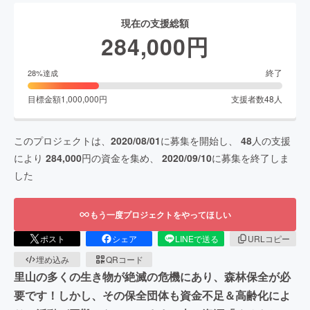
現在の支援総額
284,000
円
終了
28
%達成
目標金額
1,000,000
円
支援者数
48
人
このプロジェクトは、
2020/08/01
に募集を開始し、
48
人の支援
により
284,000
円の資金を集め、
2020/09/10
に募集を終了しま
した
もう一度プロジェクトをやってほしい
ポスト
シェア
LINEで送る
URLコピー
埋め込み
QRコード
里山の多くの生き物が絶滅の危機にあり、森林保全が必
要です！しかし、その保全団体も資金不足＆高齢化によ