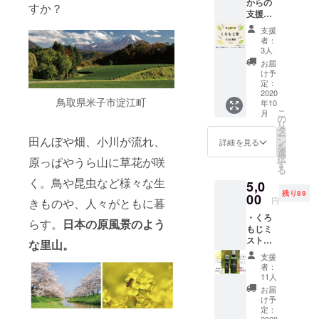
からの
力添え
さん
すか？
みをつない
支援金
頂ける
に、ご
で作っ
範囲で
協力頂
で、未来は
支援
た「く
のサ
いてま
者：
今から作っ
ろもじ
ポー
す。 ・
3人
茶」を
ていけると
ト、何
お礼の
お届
提供し
卒宜し
メール
け予
思っていま
ます。
くお願
定：
支援し
す。
くろも
2020
いいた
ていた
鳥取県米子市淀江町
年10
じ茶 煮
しま
だいた
こ
月
出し用
す。
の
方へト
豊かな森づ
リ
３g×５
タ
トリ
ー
くりと未来
パック×
田んぼや畑、小川が流れ、
ン
ネット
詳細を見る
を
１袋 蒸
選
からお
づくりの私
択
原っぱやうら山に草花が咲
らし用
す
礼の
たちのプロ
る
３g×５
メール
く。鳥や昆虫など様々な生
5,0
パック×
ジェクトに
を送ら
残り89
１袋
00
せてい
是非ご支援
円
きものや、人々がともに暮
リーフ
ただき
よろしくお
・くろ
５g×１
ます。
らす。
日本の原風景のよう
もじミ
袋 【特
願いしま
スト
徴】
な里山。
す。
（芳香
100％鳥
支援
蒸留
取県産
者：
水）
のクロ
11人
100ml×
モジ使
お届
１本、
用。 香
け予
30ml×
りが良
定：