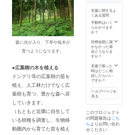
ケット
して造
験！ 協
く医
す。気
１枚
材体験
力：南
療、診
持ちを
支援に関するよ
で、グ
●枝打ち
部町観
療行為
リラッ
くある質問
ループ
体験
光協会
ではご
クスさ
（5名様
（中学
http://to
ざいま
手数料はいく
せるよ
まで）
生以上
ttorinan
せん。
らかかります
うな、
で参加
は梯子
bu-
効果に
か？
爽やか
可能で
と安全
kanko.j
は個人
で芳香
す。 □
帯使
p/satoy
差がご
森に光が入り、下草や低木が
目標金額に届
な森の
南部町
用） 協
ama-
ざいま
かなかった場
香りで
育つようになります。
までの
力：
stay/ □
すこと
合どうなりま
す。
交通
NPO法
一泊二
を予め
すか？
（株）
費、滞
人 も
日の農
ご了承
めぐみ
在費は
りふれ
村体験
くださ
支援で困った
さん 提
●
広葉樹の
木を植える
参加者
倶楽部
(2食付•
い。」
時はどこに相
供 ・お
様のご
□日程
料理体
（株）
ドングリ等の広葉樹の苗を
談したらいい
礼の
負担と
2020年
験あり)
めぐみ
ですか？
メール
植え、人工林だけでなく広
なりま
10月〜
□日程
さん 提
支援し
す。 □
11月頃
2020年
供 ※有
ていた
ヘルプページを
葉樹も育つ、豊かな森へ戻
面会時
参加者
10月〜
効期
だいた
見る
には同
様とご
11月頃
限：
方へト
していきます。
伴者を
相談の
（参加
2021年
トリ
つけま
上、調
者様と
12月31
ネット
（もともと近隣に自生して
このプロジェクト
す。 ※
整致し
ご相談
日 ・お
からお
の問題報告は
こち
有効期
ます。
の上、
礼の
いる樹種を調査し、生物移
礼の
限：
□体験チ
調整致
ら
よりお問い合わ
メール
メール
2021年
ケット
しま
動圏内から育てた苗を植え
支援し
を送ら
せください
12月31
１枚
す。）
ていた
せてい