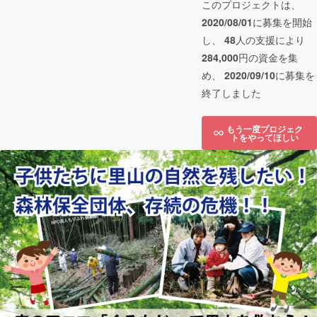
このプロジェクトは、
2020/08/01
に募集を開始
し、
48
人の支援により
284,000
円の資金を集
め、
2020/09/10
に募集を
終了しました
もう一度プロジェク
トをやってほしい