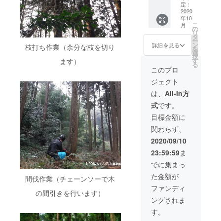
に！ 協
間 午
ケット
体験チ
定：
麓のく
方へト
力：も
前10
を提供
2020
ケット
ろもじ
トリ
年10
りまき
時〜午
しま
１枚
100%の
ネット
こ
月
フィー
後15時
す。 １
で、グ
の
芳香蒸
からお
リ
ルド
（昼食
泊２日
ループ
タ
留水。
礼の
ー
ネット
弁当付
(2食付•
（5名様
ン
満月の
詳細を見る
メール
枝打ち作業（余分な枝を切り
を
ワーク
き） 場
料理体
まで）
選
夜に抽
を送ら
択
□日程
所 大
験あり)
で参加
す
ます）
出した
せてい
る
2020年
山山麓
南部町
可能で
クロモ
このプロ
ただき
10月〜
の森林
の古民
す。 □
ジ蒸留
ます。
ジェクト
11月頃
●森の健
家で農
大人対
水を使
（参加
康診断
家民泊
象 □現
用。自
は、
All-In方
者様と
●間伐体
ができ
地まで
然の力
式
です。
ご相談
験
ます。
の交通
を最大
の上、
（チェ
（体験
費、滞
限に生
目標金額に
調整致
ンソー
型民
在費は
かして
関わらず、
しま
のプロ
泊） 農
参加者
いま
す。）
と一緒
家の方
様のご
す。ク
2020/09/10
□場所
に、滑
の家に
負担と
ロモジ
23:59:59
ま
鳥取県
車を使
ホーム
なりま
の香り
西伯郡
い綱引
ステ
す。 □
の主成
でに集まっ
南部町
きの要
イ！ 地
面会時
分には
た金額が
□所用時
領で木
元の人
間伐作業（チェーンソーで木
には同
「抗
間
を倒す
とふれ
伴者を
菌」作
ファンディ
の間引きを行います）
２〜３
体験）
あいな
つけま
用があ
ングされま
時間程
●倒した
がら田
す。
ると言
度 □体
木の枝
舎暮ら
「法令
われて
す。
験チ
払いを
しを体
に基づ
いま