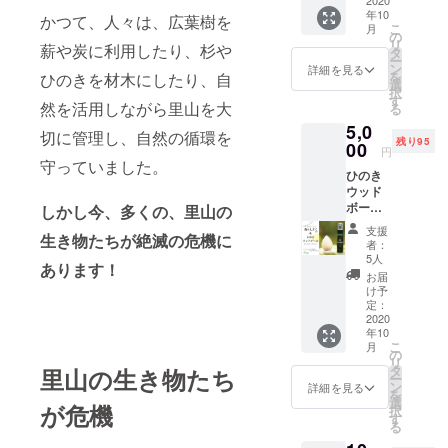
１本
2020
く、心
年10
【説
がホッ
かつて、人々は、広葉樹を
こ
月
明】 お
トする
の
リ
薪や炭に利用したり、杉や
部屋や
味わい
タ
ー
車内な
です。
ン
詳細を見る
を
ひのきを材木にしたり、自
どの空
くろも
選
択
間やリ
じ 茶
す
然を活用しながら里山を大
る
ネンな
は、健
5,0
どにス
やかさ
切に管理し、自然の循環を
残り95
プレー
00
と若々
円
して香
しさを
守っていました。
ひのき
りを楽
補いま
ウッド
しみま
す。 く
ボール
す。 マ
しかし今、多くの
、里山の
ろもじ
１個、
スクの
茶の製
支援
生き物たちが絶滅の危機に
くろも
消臭対
造は、
者：
じミス
策にも
（株）
5人
あります！
ト（芳
ご利用
めぐみ
お届
香蒸留
できま
さん
け予
水）
す。
定：
に、ご
30ml×1
2020
【商品
協力頂
年10
本 【ひ
の仕
いてま
こ
月
のき
様】 香
の
す。 ・
リ
ウッド
り：く
タ
お礼の
里山の生き物たち
ー
ボー
ろもじ
ン
メール
詳細を見る
を
ル】 し
主原料
選
支援し
が危機
択
ずく型
産地：
す
ていた
る
のひの
鳥取県
だいた
きウッ