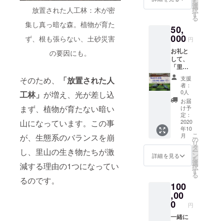
ネット
を
ケア＞
茶】
選
蒸留
す。気
からお
放置された人工林：木が密
択
体験プ
100％鳥
す
水）】
持ちを
礼の
る
ログラ
取県産
大山山
リラッ
集し真っ暗な森。植物が育た
メール
50,
ム 鳥取
のクロ
麓のく
クスさ
を送ら
県の豊
000
モジ使
ろもじ
ず、根も張らない、土砂災害
せるよ
円
せてい
かな自
用。 香
100%の
うな、
ただき
お礼と
然の中
の要因にも。
りが良
芳香蒸
爽やか
ます。
して、
で、五
く、心
留水。
で芳香
「里山
感で自
がホッ
満月の
な森の
の生き
然を感
トする
夜に抽
香りで
支援
そのため、
「放置された人
物（希
じ、心
味わい
出した
者：
す。 ・
少種）
と体を
です。
0人
クロモ
工林」
が増え、光が差し込
ひのき
探検ツ
調えよ
くろも
ジ蒸留
お届
ウッド
アー」
う！森
まず、植物が育たない暗い
じ 茶
け予
水を使
ボー
体験チ
林療法
定：
は、健
用。自
ル、く
ケット
2020
山になっています。この事
を取り
やかさ
然の力
ろもじ
年10
を提供
入れ
と若々
を最大
ミスト
こ
月
が、生態系のバランスを崩
しま
た、セ
の
しさを
限に生
（株）
リ
す。 ※
ルフケ
タ
サポー
かして
めぐみ
し、里山の生き物たちが激
ー
南部町
アプロ
ン
トしま
詳細を見る
いま
さん 提
を
の桐原
グラム
選
す。
す。ク
減する理由の1つになってい
供 ・お
択
さんと
です。
す
【ひの
ロモジ
礼の
る
いく、
フィー
きウッ
るのです。
の香り
メール
100
生き物
ルド
ドボー
の主成
支援し
（希少
,00
は、大
ル】 し
分には
ていた
種）ツ
山、里
0
ずく型
「抗
だいた
円
アー！
山、海
のひの
菌」作
方へト
！ 絶滅
一緒に
から選
きウッ
用があ
トリ