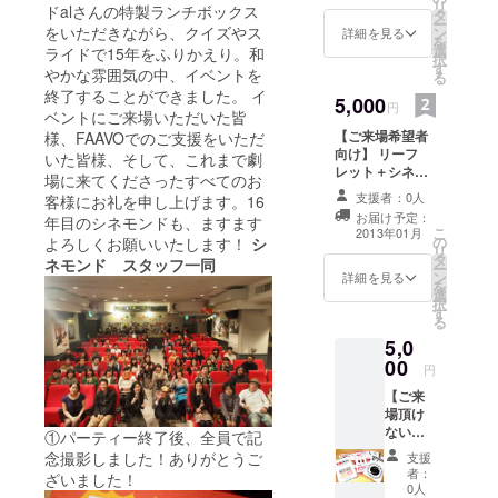
リ
ドalさんの特製ランチボックス
タ
シネモンド
ー
をいただきながら、クイズやス
ン
詳細を見る
代表：土肥
を
選
ライドで15年をふりかえり。和
択
悦子（ど
す
やかな雰囲気の中、イベントを
る
ひ・えつ
終了することができました。 イ
5,000
円
こ）
ベントにご来場いただいた皆
【ご来場希望者
様、FAAVOでのご支援をいただ
1989年ユー
向け】 リーフ
いた皆様、そして、これまで劇
ロスペース
レット＋シネモ
場に来てくださったすべてのお
入社、買
ンド招待券２枚
支援者：0人
客様にお礼を申し上げます。16
付、宣伝を
お届け予定：
年目のシネモンドも、ますます
こ
2013年01月
担当。アッ
の
よろしくお願いいたします！
シ
リ
タ
バス・キア
ネモンド スタッフ一同
ー
ン
詳細を見る
ロスタミや
を
選
択
レオス・カ
す
る
ラックス作
5,0
品を担当す
00
円
る。『そし
【ご来
て映画はつ
場頂け
づく』（晶
ない
①パーティー終了後、全員で記
方々向
文社刊）企
念撮影しました！ありがとうご
支援
け】
者：
ざいました！
画・翻訳。
リーフ
0人