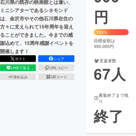
石川県の既存の映画館とは違い、
円
ミニシアターであるシネモンド
まちづくり・地域活性化
は、金沢市やその他石川県在住の
方々に支えられて15年周年を迎え
CAMPFIRE for Social Good
CAMPFIRE Creation
153%
ることができました。今までの感
CAMPFIREふるさと納税
machi-ya
コミュニティ
目標金額は
謝込めて、15周年感謝イベントを
350,000円
開催します！
ポスト
シェア
支援者数
67
人
LINEで送る
URLコピー
埋め込み
QRコード
募集終了まで残
り
終了