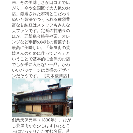
来、その美味しさが口コミで広
がり、今や全国区で大人気のお
店。厳選された材料とこだわり
ぬいた製法でつくられる種類豊
富な甘納豆はスタッフもみんな
大ファンです。定番の甘納豆の
ほか、五郎島金時芋や栗、オレ
ンジなど季節の果物の糖菓子も
最高に美味しい。「茶屋街の芸
妓さんのために作っている」と
いうことで基本的に金沢のお店
でしか手に入らない一品。かわ
いいパッケージは奥様のデザイ
ンだそうです。 【高木糀商店】
創業天保元年（1830年）、ひが
し茶屋街から少しはずれたとこ
ろにひっそりたたずむ名店。昔