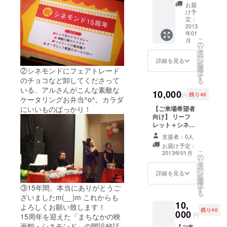
レット
1998年金沢
お届
＋視覚
け予
市に「シネ
玩具工
定：
モンド」を
作キッ
2013
年01
ト「映
開館。2003
こ
月
画のむ
の
年「金沢コ
リ
かし」1
タ
ー
ミュニティ
冊
ン
詳細を見る
を
選
シネマ準備
②シネモンドにフェアトレード
択
す
のチョコなど卸してくださって
る
委員会」
いる、アルさんがこんな素敵な
（現金沢コ
10,000
円
残り40
ケータリングお弁当^o^。カラダ
ミュニティ
【ご来場希望者
にいいものばっかり！
シネマ）を
向け】 リーフ
レット＋シネモ
立ち上げ
ンド招待券２枚
る。2004年
支援者：0人
＋15周年記念上
お届け予定：
から小学生
映会への無料ご
こ
2013年01月
の
招待
を対象に金
リ
タ
ー
沢「こども
ン
詳細を見る
を
選
映画教室」
択
③15年間、本当にありがとうご
す
をプロ
る
ざいましたm(__)m これからも
10,
デュース。
よろしくお願い致します！
残り40
000
夏休みの＜
円
15周年を迎えた「まちなかの映
初等クラス
画館・シネモンド」の開設秘話
【ご来