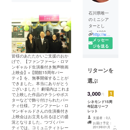
石川県唯一
のミニシア
ターとし
て、1998年
http://www.cine-monde.com/
12月19日に
メッセー
開館。
ジを送る
シネモンド
皆様のあたたかいご支援のおか
とはフラン
げで、【ファンファーレ・ロマ
ス語で「世
ンギャルド生演奏付き無声映画
リターンを
界の映
上映会】+【開館15周年パー
画」。
ティ】を、無事開催することが
選ぶ
世界じゅう
できました。本当にありがとう
ございました！ 劇場内はこれま
から、ひと
3,000
で上映した作品のチラシやポス
円
味違う、選
ターなどで飾り付けられたパー
シネモンド15周
りすぐりの
ティ仕様。ファンファーレ・ロ
年記念リーフ
作品を上映
マンギャルドさんの生演奏付き
レット
していま
上映会はお立見も出るほどの盛
支援者：0人
す。
況となりました。つづくパー
お届け予定：
こ
2013年01月
ティでは、コミュニティトレー
の