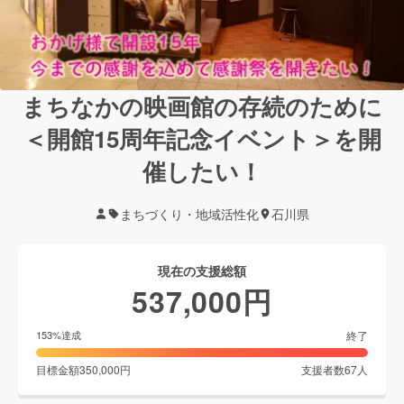
まちなかの映画館の存続のために
＜開館15周年記念イベント＞を開
催したい！
まちづくり・地域活性化
石川県
現在の支援総額
537,000
円
終了
153
%達成
目標金額
350,000
円
支援者数
67
人