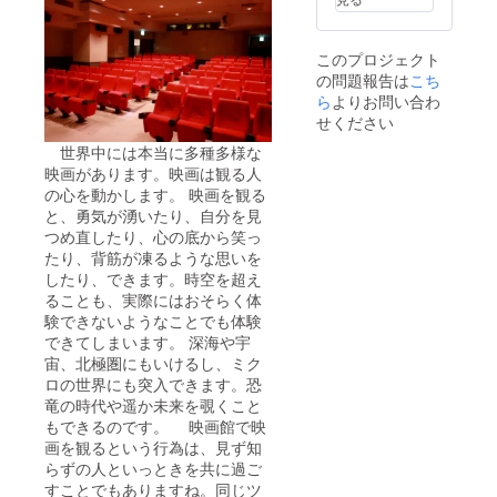
このプロジェクト
の問題報告は
こち
ら
よりお問い合わ
せください
世界中には本当に多種多様な
映画があります。映画は観る人
の心を動かします。 映画を観る
と、勇気が湧いたり、自分を見
つめ直したり、心の底から笑っ
たり、背筋が凍るような思いを
したり、できます。時空を超え
ることも、実際にはおそらく体
験できないようなことでも体験
できてしまいます。 深海や宇
宙、北極圏にもいけるし、ミク
ロの世界にも突入できます。恐
竜の時代や遥か未来を覗くこと
もできるのです。 映画館で映
画を観るという行為は、見ず知
らずの人といっときを共に過ご
すことでもありますね。同じツ