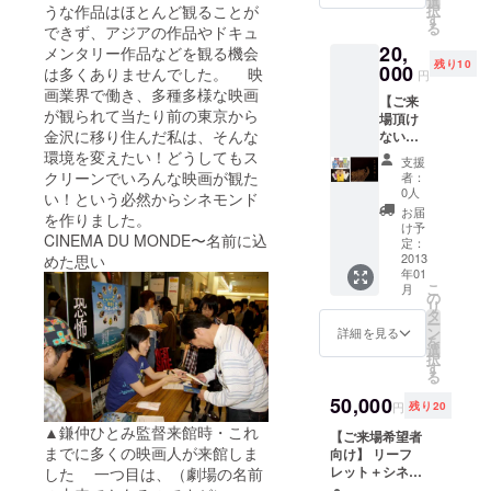
選
択
うな作品はほとんど観ることが
ムを執筆。
屋街に
す
る
できず、アジアの作品やドキュ
開店し
2012年ア
20,
メンタリー作品などを観る機会
て以
ミール・ナ
残り10
000
来、そ
は多くありませんでした。 映
円
デリ監督
の美味
画業界で働き、多種多様な映画
【ご来
しさが
『駆ける少
が観られて当たり前の東京から
場頂け
口コミ
年』配給宣
金沢に移り住んだ私は、そんな
ない
で広が
方々向
環境を変えたい！どうしてもス
伝を手がけ
り、今
支援
け】
や全国
クリーンでいろんな映画が観た
者：
る。2013年
リーフ
区で大
0人
い！という必然からシネモンド
に初めて横
レット
人気の
お届
を作りました。
＋「映
お店。
け予
浜でも「こ
CINEMA DU MONDE〜名前に込
画のむ
定：
厳選さ
ども映画教
かし」
2013
めた思い
れた材
年01
１部＋
室」を開
料とこ
こ
月
金沢い
の
だわり
催。より充
リ
いもの
タ
ぬいた
ー
実したワー
セット
ン
製法で
詳細を見る
を
Ｂ（ポ
選
クショップ
つくら
択
スト
す
れる種
を全国でも
る
カード
類豊富
展開するこ
４枚＋
50,000
な甘納
円
残り20
「甘納
豆はス
とも視野に
▲鎌仲ひとみ監督来館時・これ
豆かわ
【ご来場希望者
タッフ
いれて任意
むら」
までに多くの映画人が来館しま
向け】 リーフ
もみん
の甘納
団体「こど
レット＋シネモ
した 一つ目は、（劇場の名前
な大
豆３
ンド招待券６枚
ファン