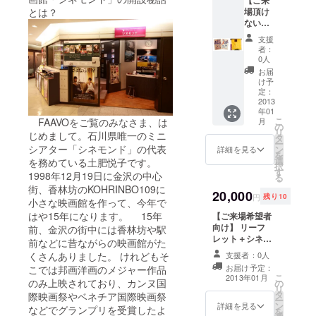
場頂け
とは？
＞では、映
ない
画の始まり
方々向
支援
を追体験
け】
者：
リーフ
0人
し、春休み
レット
お届
の＜中等ク
＋「映
け予
画のむ
ラス＞で
定：
かし」
2013
は、プロの
年01
１部＋
こ
月
FAAVOをご覧のみなさま、は
映画監督の
金沢い
の
リ
じめまして。石川県唯一のミニ
いもの
タ
指導で、映
ー
セット
シアター「シネモンド」の代表
ン
詳細を見る
画の製作か
を
Ａ（ポ
選
を務めている土肥悦子です。
択
ら上映まで
スト
す
1998年12月19日に金沢の中心
る
カード
を体験する
街、香林坊のKOHRINBO109に
２枚＋
20,000
円
残り10
ワーク
小さな映画館を作って、今年で
「甘納
豆かわ
ショップを
はや15年になります。 15年
【ご来場希望者
むら」
向け】 リーフ
前、金沢の街中には香林坊や駅
開催。2011
さんの
レット＋シネモ
前などに昔ながらの映画館がた
年～2013年
甘納豆
ンド招待券２枚
支援者：0人
くさんありました。 けれどもそ
１袋）
＋15周年記念上
東京新聞
お届け予定：
こでは邦画洋画のメジャー作品
※甘納
映会への無料ご
こ
「言いたい
2013年01月
豆 か
のみ上映されており、カンヌ国
の
招待＋15周年記
リ
放談」にて
わむら
タ
念パーティーへ
際映画祭やベネチア国際映画祭
ー
2001年
ン
の無料ご招待
詳細を見る
隔週でコラ
などでグランプリを受賞したよ
を
にし茶