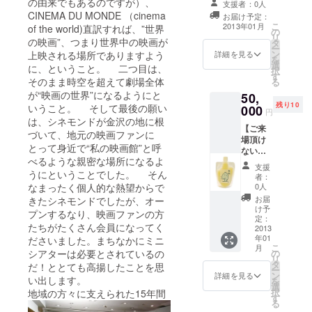
の由来でもあるのですが）、
も映画教
支援者：0人
袋）＋
＋15周年記念上
です。
CINEMA DU MONDE （cinema
お届け予定：
室」を設
ファン
映会への無料ご
定番の
こ
2013年01月
of the world)直訳すれば、”世界
ファー
の
招待＋15周年記
立。金沢コ
甘納豆
リ
の映画”、つまり世界中の映画が
レ・ロ
タ
念パーティーへ
のほ
ー
ミュニティ
マン
ン
の無料ご招待
上映される場所でありますよう
詳細を見る
か、五
を
シネマ代
ギャル
選
郎島金
に、ということ。 二つ目は、
択
ドの
す
時芋や
表。こども
そのまま時空を超えて劇場全体
る
CD1枚
栗、オ
が“映画の世界”になるようにと
映画教室代
50,
※画家：
レンジ
残り10
いうこと。 そして最後の願い
000
青山健
表。ワーク
など季
円
一（ポ
は、シネモンドが金沢の地に根
節の果
ショップデ
【ご来
スト
物の糖
づいて、地元の映画ファンに
場頂け
ザイナー
カー
菓子も
とって身近で“私の映画館”と呼
ない
ド）
（2012年青
最高に
べるような親密な場所になるよ
方々向
1995年
美味し
支援
山学院大学
け】
うにということでした。 そん
から画
者：
い。
リーフ
社会情報学
家とし
0人
なまったく個人的な熱望からで
「茶屋
レット
て活動
お届
きたシネモンドでしたが、オー
街の芸
部ＷＳＤ修
＋金沢
をはじ
け予
妓さん
プンするなり、映画ファンの方
了）。
いいも
定：
める。
のため
たちがたくさん会員になってく
のセッ
2013
既存の
に作っ
年01
トＣ
ださいました。まちなかにミニ
ギャラ
てい
こ
月
（ポス
の
シアターは必要とされているの
リース
る」と
リ
トカー
タ
ペース
だ！ととても高揚したことを思
いうこ
ー
ド７枚
ン
をはじ
詳細を見る
とで基
い出します。
を
＋「甘
選
め、国
本的に
択
地域の方々に支えられた15年間
納豆か
す
内外の
金沢の
る
わむ
様々な
お店で