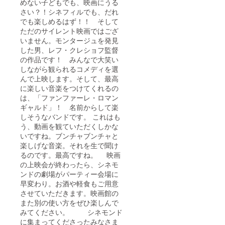
めない子どもでも、映画にうる
さい？！シネフィルでも、だれ
でも楽しめるはず！！ そして
ただのサイレント映画ではござ
いません。モンタージュを発見
した男、レフ・クレショフ監督
の作品です！ みんなで大笑い
しながら観られるコメディを選
んで上映します。そして、最高
に楽しい音楽をつけてくれるの
は、「ファンファーレ・ロマン
ギャルド」！ 名前からして楽
しそうなバンドです。 これはも
う、動画を観ていただくしかな
いですね。ブンチャブンチャと
楽しげな音楽。それを生で聞け
るのです。最高ですね。 映画
の上映会が終わったら、シネモ
ンドの劇場がパーティー会場に
早変わり。お酒や軽食もご用意
させていただきます。映画館の
また別の使い方をぜひ楽しんで
みてください。 シネモンド
に集まってくださったみなさま