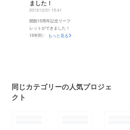
ました！
待くださいませ。 シ
がとうございました！
ネモンド 土肥悦子
2013/12/21 15:41
2013/12/23
開館15周年記念リーフ
レットができました！
15年間の主なイベント
もっと見る
や、上映作品リストな
どを盛り込みました。
ご支援いただいた皆様
にお届けします。 今
しばらくお待ちくださ
い！
同じカテゴリーの人気プロジェ
クト