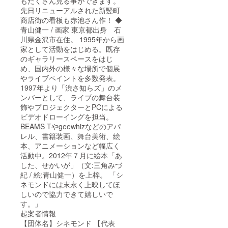
もたくさん見る事ができます。
先日リニューアルされた新竪町
商店街の看板も赤池さん作！ ◆
青山健一 / 画家 東京都出身 石
川県金沢市在住。 1995年から画
家として活動をはじめる。既存
のギャラリースペースをはじ
め、国内外の様々な場所で個展
やライブペイントを多数発表。
1997年より「渋さ知らズ」のメ
ンバーとして、ライブの舞台装
飾やプロジェクターとPCによる
ビデオドローイングを担当。
BEAMS Tやgeewhizなどのアパ
レル、書籍装画、舞台美術、絵
本、アニメーションなど幅広く
活動中。2012年７月に絵本「あ
した、せかいが」（文:三角みづ
紀 / 絵:青山健一）を上梓。 「シ
ネモンドには末永く上映してほ
しいので協力できて嬉しいで
す。」
起案者情報
【団体名】シネモンド 【代表