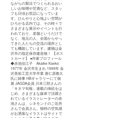
ながらの製法でつくられるおい
しいお味噌や甘酒など、スタッ
フも日頃お世話になっていま
す。ひんやりと心地よい空間が
ひろがる店内では、その時々で
さまざまな展示やイベントも行
われており、老舗というだけで
なく、地元の人、全国からやっ
てきた人たちの交流の場所とし
ても機能しています。建物は金
沢市の指定保存建造物！ 【ポス
トカード】 ●作家プロフィール
◆赤池佳江子 Akaike Kaeko
1977年 金沢市生まれ 1999年 金
沢美術工芸大学卒業 唐仁原教久
氏に師事 HBギャラリーにて個
展 JAGDA会員 川本三郎さんの
「キネマ旬報」連載の挿絵をは
じめ、さまざまな媒体で活躍さ
れているイラストレーターの赤
池さんは、シネモンドのご近所
さんで会員さん。独特の空気感
がお洒落なイラストはサイトで