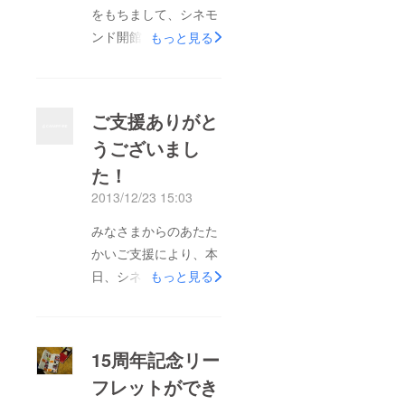
をもちまして、シネモ
ンド開館15周年イベン
もっと見る
トが本日、無事終了い
たしました！ ファン
ファーレ・ロマンギャ
ご支援ありがと
ルドさんの「生演奏つ
うございまし
き上映会」はお立見も
た！
出る盛況。つづくパー
ティも、スライドやク
2013/12/23 15:03
イズなどでこの15年を
みなさまからのあたた
ふりかえりつつ、和や
かいご支援により、本
かな雰囲気のなか終了
日、シネモンド開館15
もっと見る
することができまし
周年記念イベントを開
た。 また改めてご挨
催させていただきま
拶させていただきます
す！ 追って画像、動
が、取り急ぎご報告ま
15周年記念リー
画などをUPさせてい
で。この度はあたたか
フレットができ
ただきますので、ご期
なご支援、本当にあり