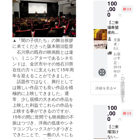
100
ら」の
場所で
しか手
甘納豆
,00
個展や
残り3
に入ら
詰め合
0
ライブ
ない一
円
わせ＋
ペイン
品。か
塩麹1袋
【ご来
トを多
わいい
※高木糀
場希望
数発
パッ
商店 創
者向
表。
ケージ
業天保
け】
1997年
は奥様
支援
▲『闇の子供たち』の舞台挨拶
元年
リーフ
より
者：
のデザ
に来てくださった阪本順治監督
（1830
レット
「渋さ
0人
インだ
石川県の既存の映画館とは違
年）、
＋シネ
知ら
お届
そうで
ひがし
モンド
い、ミニシアターであるシネモ
ズ」の
け予
す。 ※
茶屋街
招待券
定：
メン
ンドは、金沢市やその他石川県
作家：
から少
10枚＋
2013
バーと
在住の方々に支えられて15年周
赤池佳
年01
しはず
15周年
して、
江子さ
年を迎えることができました。
こ
月
れたと
記念上
の
ライブ
ん（ポ
リ
話題作ではなく、興行として
ころに
映会へ
タ
の舞台
スト
ー
ひっそ
の無料
は難しい作品でも良い作品を積
ン
装飾や
詳細を見る
カー
を
りたた
ご招待
選
極的に上映してきました。通
プロ
ド） 兼
択
ずむ名
＋15周
す
ジェク
常、少し規模の大きめの作品を
六園の
る
店。昔
年記念
ターと
徽軫灯
上映した利益でこれらの作品を
100
ながら
パー
PCによ
籠（こ
上映する事ができるのですが、
の製法
ティー
,00
るビデ
残り3
とじと
15年の間に世間でも映画館の不
でつく
への無
0
オド
うろ
円
られる
料ご招
振はつづき、洋画の低迷やシネ
ローイ
う）、
おいし
待＋書
【ご来
ングを
マコンプレックスがつぎつぎと
尾山神
いお味
籍：ミ
場頂け
担当。
社、雪
できたことで、一般の人々にも
噌や甘
ニシア
ない
BEAMS
吊り、