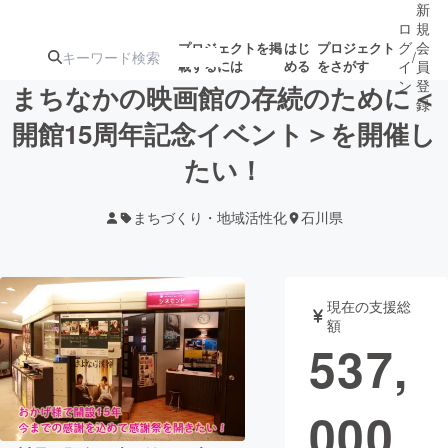
新
ロ
規
グ
会
プロジェクトを掲
はじ
プロジェクト
/
載するには
める
をさがす
イ
員
ン
登
まちなかの映画館の存続のために＜
録
開館15周年記念イベント＞を開催し
たい！
人気のプロ
注目のリ
注目の新着プロ
募集終了が近いプ
もうすぐ公開
ジェクト
ターン
ジェクト
ロジェクト
されます
まちづくり・地域活性化
石川県
アート・写真
音楽
現在の支援総
テクノロジー・ガジェット
ゲーム・サ
額
537,
映像・映画
書籍・雑誌
000
ビジネス・起業
チャレンジ