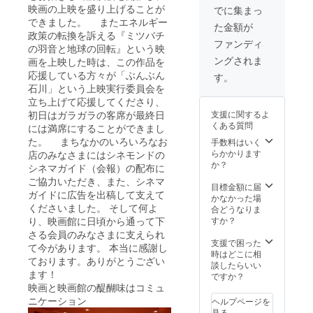
人、全
映画の上映を盛り上げることが
「シネ
でに集まっ
国から
モンド
できました。 またエネルギー
た金額が
やって
には末
政策の転換を訴える『ミツバチ
きた人
永く上
ファンディ
の羽音と地球の回転』という映
たちの
映して
ングされま
画を上映した時は、この作品を
交流の
ほしい
場所と
応援している方々が「ぶんぶん
ので協
す。
しても
力でき
石川」という上映実行委員会を
機能し
て嬉し
立ち上げて応援してくださり、
ていま
いで
支援に関するよ
初日はガラガラの客席が最終日
す。建
す。」
くある質問
には満席にすることができまし
物は金
沢市の
た。 まちなかのいろいろなお
手数料はいく
指定保
らかかります
店のみなさまにはシネモンドの
存建造
か？
シネマガイド（会報）の配布に
物！
ご協力いただき、また、シネマ
目標金額に届
ガイドに広告を出稿して支えて
かなかった場
くださいました。 そして何よ
合どうなりま
すか？
り、映画館に日頃から通って下
さる会員のみなさまに支えられ
支援で困った
て今があります。 本当に感謝し
時はどこに相
ております。ありがとうござい
談したらいい
ます！
ですか？
映画と映画館の醍醐味はコミュ
ニケーション
ヘルプページを
見る