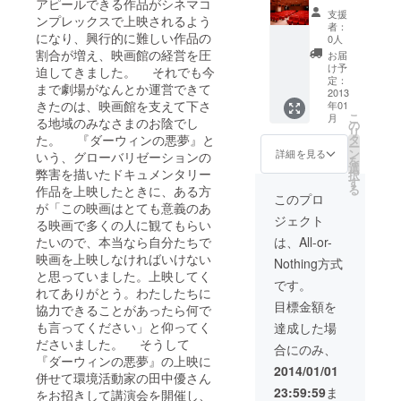
アピールできる作品がシネマコ
酒な
ターの
方々向
Tや
金沢駅
支援
ンプレックスで上映されるよう
ど、ス
つくり
け】
geewhi
者：
の鼓
タッフ
方（3
リーフ
になり、興行的に難しい作品の
zなどの
0人
門…地
も日頃
人）
レット
アパレ
割合が増え、映画館の経営を圧
お届
元在住
お世話
＋「映
ル、書
け予
迫してきました。 それでも今
のおふ
になっ
画のむ
定：
籍装
たりに
まで劇場がなんとか運営できて
ていま
かし」
2013
画、舞
よる金
きたのは、映画館を支えて下さ
年01
す。ひ
１部＋
台美
沢のい
こ
月
んやり
金沢い
る地域のみなさまのお陰でし
の
術、絵
いとこ
リ
と心地
いもの
タ
た。 『ダーウィンの悪夢』と
本、ア
ろを描
ー
よい空
セット
ン
ニメー
詳細を見る
いう、グローバリゼーションの
いたか
を
間がひ
Ｃ＋シ
選
ション
わいい
弊害を描いたドキュメンタリー
択
ろがる
ネモン
す
など幅
ポスト
る
作品を上映したときに、ある方
店内で
ドの椅
広く活
このプロ
カード
が「この映画はとても意義のあ
は、そ
子にプ
動中。
です。
ジェクト
の時々
レート
る映画で多くの人に観てもらい
2012年
でさま
を貼り
７月に
は、All-or-
たいので、本当なら自分たちで
ざまな
ます。
絵本
映画を上映しなければいけない
Nothing方式
展示や
（希望
「あし
と思っていました。上映してく
イベン
者の
た、せ
です。
れてありがとう。わたしたちに
トも行
み）＋
かい
目標金額を
われて
ミニシ
協力できることがあったら何で
が」
おり、
アター
（文:三
も言ってください」と仰ってく
達成した場
老舗と
のつく
角みづ
ださいました。 そうして
合にのみ、
いうだ
り方（3
紀 / 絵:
『ダーウィンの悪夢』の上映に
けでな
人）
青山健
2014/01/01
併せて環境活動家の田中優さん
く、地
一）を
23:59:59
ま
元の
をお招きして講演会を開催し、
上梓。