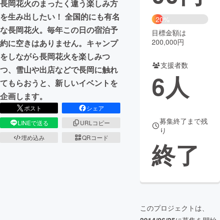
長岡花火のまったく違う楽しみ方
を生み出したい！ 全国的にも有名
まちづくり・地域活性化
20%
な長岡花火。毎年この日の宿泊予
目標金額は
200,000円
約に空きはありません。キャンプ
CAMPFIRE for Social Good
CAMPFIRE Creation
をしながら長岡花火を楽しみつ
CAMPFIREふるさと納税
machi-ya
コミュニティ
支援者数
つ、雪山や出店などで長岡に触れ
6
人
てもらおうと、新しいイベントを
企画します。
ポスト
シェア
募集終了まで残
LINEで送る
URLコピー
り
埋め込み
QRコード
終了
このプロジェクトは、