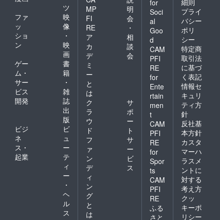
細則
for
ツ
MP
明
プライ
Soci
ファ
映
FI
会
バシー
al
ッ
像
RE
・
ポリ
Goo
ショ
・
ア
相
シー
d
ン
映
カ
談
特定商
CAM
画
デ
会
取引法
PFI
ゲー
書
ミ
に基づ
RE
ム・
籍
ー
く表記
for
サー
・
と
情報セ
Ente
ビス
雑
は
キュリ
rtain
開発
誌
ク
サ
ティ方
men
出
ラ
ポ
針
t
版
ウ
ー
反社基
CAM
ビジ
ビ
ド
ト
本方針
PFI
ネ
ュ
フ
サ
カスタ
RE
ス・
ー
ァ
ー
マーハ
for
起業
テ
ン
ビ
ラスメ
Spor
ィ
デ
ス
ントに
ts
ー
ィ
対する
CAM
・
ン
考え方
PFI
ヘ
グ
クッ
RE
ル
と
キーポ
ふる
ス
は
リシー
さと