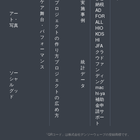
ケ
プ
実
納税
ア
ロ
施
AD
アー
舞
ジ
事
FOR
ト・
台
ェ
例
ALL
写真
・
ク
HIO
パ
ト
KOS
フ
の
HI
ォ
作
JFA
ー
り
クラ
マ
方
ウド
ン
プ
統
ファ
ス
ロ
計
ン
ソー
ジ
デ
ディ
シャ
ェ
ー
ング
ル
ク
タ
mac
グッ
ト
hi-ya
ド
の
補助
広
金申
め
請サ
方
ポー
ト
「QRコード」は株式会社デンソーウェーブの登録商標です。