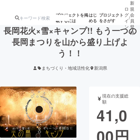
新
ロ
規
グ
会
プロジェクトを掲
はじ
プロジェクト
/
載するには
める
をさがす
イ
員
ン
登
長岡花火×雪×キャンプ!! もう一つの
録
長岡まつりを山から盛り上げよ
う！！
人気のプロ
注目のリ
注目の新着プロ
募集終了が近いプ
もうすぐ公開
ジェクト
ターン
ジェクト
ロジェクト
されます
まちづくり・地域活性化
新潟県
アート・写真
音楽
現在の支援総
テクノロジー・ガジェット
ゲーム・サ
額
41,0
映像・映画
書籍・雑誌
00
円
ビジネス・起業
チャレンジ