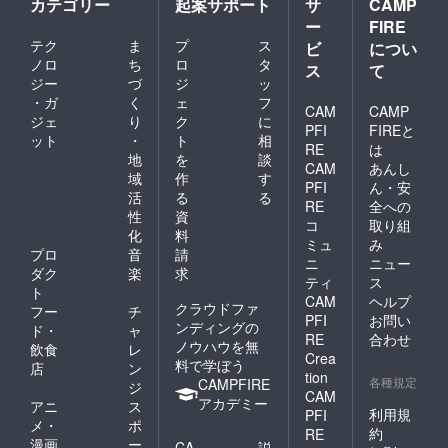
カテゴリー
起案サポート
サ
CAMP
ー
FIRE
テク
ま
プ
ス
ビ
につい
ノロ
ち
ロ
タ
ス
て
ジー
づ
ジ
ッ
・ガ
く
ェ
フ
CAM
CAMP
ジェ
り
ク
に
PFI
FIREと
ット
・
ト
相
RE
は
地
を
談
CAM
あんし
域
作
す
PFI
ん・安
活
る
る
RE
全への
性
資
コ
取り組
化
料
ミュ
み
プロ
音
請
ニ
ニュー
ダク
楽
求
ティ
ス
ト
CAM
ヘルプ
クラウドファ
フー
チ
PFI
お問い
ンディングの
ド・
ャ
RE
合わせ
ノウハウを無
飲食
レ
Crea
料で学ぼう
店
ン
tion
各種規定
CAMPFIRE
ジ
CAM
アカデミー
アニ
ス
利用規
PFI
メ・
ポ
約
RE
漫画
ー
CA
説