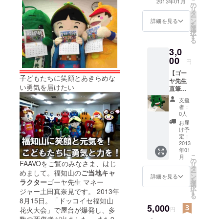
こ
2013年01月
知山市内は
の
リ
タ
もちろん全
ー
ン
詳細を見る
を
国の保育
選
択
園・幼稚
す
る
園・小学校
3,0
などで出前
00
円
授業を行う
【ゴー
子どもたちに笑顔とあきらめな
ほか、ご当
ヤ先生
い勇気を届けたい
直筆サ
地キャラク
イン入
支援
ターのイベ
りメッ
者：
ントなどで
セー
0人
ジ】
も大人
お届
1,000円
け予
気！！
のお返
定：
し＋
2013
年01
ゴーヤ
こ
月
先生よ
の
FAAVOをご覧のみなさま、はじ
リ
りお礼
タ
ー
めまして。福知山の
ご当地キャ
メッ
ン
詳細を見る
を
ラクター
ゴーヤ先生 マネー
セージ
選
択
入りの
ジャー土田真奈見です。 2013年
す
る
ポスト
8月15日。「ドッコイセ福知山
カード
5,000
円
花火大会」で屋台が爆発し、多