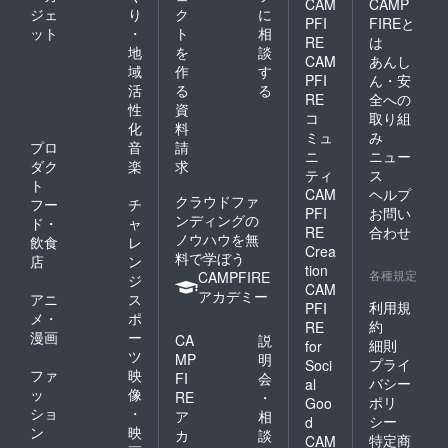
CAM
CAMP
ジェ
り
ク
に
PFI
FIREと
ット
・
ト
相
RE
は
地
を
談
CAM
あんし
域
作
す
PFI
ん・安
活
る
る
RE
全への
性
資
コ
取り組
化
料
ミュ
み
プロ
音
請
ニ
ニュー
ダク
楽
求
ティ
ス
ト
CAM
ヘルプ
クラウドファ
フー
チ
PFI
お問い
ンディングの
ド・
ャ
RE
合わせ
ノウハウを無
飲食
レ
Crea
料で学ぼう
店
ン
tion
各種規定
CAMPFIRE
ジ
CAM
アカデミー
アニ
ス
利用規
PFI
メ・
ポ
約
RE
漫画
ー
CA
説
細則
for
ツ
MP
明
プライ
Soci
ファ
映
FI
会
バシー
al
ッ
像
RE
・
ポリ
Goo
ショ
・
ア
相
シー
d
ン
映
カ
談
特定商
CAM