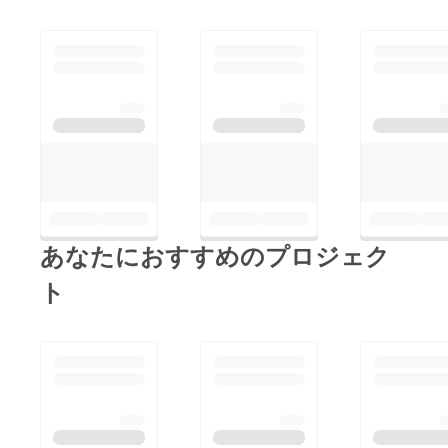
先生ならびにチーム
おります。 もし、２
は「ご当地ライブ」の
ドッコをどうぞよろし
００％を超える応援を
アドレスで確認できる
くおねがいいたしま
いただきましたら、
のでこちらも要チェッ
す。 みなさまにお約
今年福知山市民向けに
クゴーヤ
束をしておりましたお
配布をして大好評で
http://gotochi-
礼の品については6月
あった「チームドッコ
live.com/live ここにサ
中旬ごろ順次発送予定
カレンダー」を5月始
イトのタイトル{ここ
です。（ゴーヤ先生は
まりで制作し、支援者
にサイトのURL}] [ここ
5月のみどりのカーテ
（送料の都合により、
にサイトのタイトル
ン植えつけシーズンで
申し訳ありませんが
{ここにサイトのURL}]
あなたにおすすめのプロジェク
駆け回っており、今し
3,000円以上の方とさ
[ここにサイトのタイ
ばらくお待ちいただけ
ト
せていただきます。）
トル
れば幸いです） 福知
の 皆様にお送りさせ
山市みどりの親善大
ていただくとともに会
使 ゴーヤ先生 福知
場の来場者向けにお求
山環境会議 一同
めやすい価格で販売さ
チームドッコ 一同
せていただきたいと思
います。 このこと