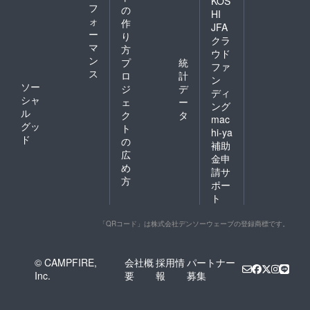
KOS
フ
の
HI
ォ
作
JFA
ー
り
クラ
マ
方
ウド
ン
プ
統
ファ
ス
ロ
計
ン
ソー
ジ
デ
ディ
シャ
ェ
ー
ング
ル
ク
タ
mac
グッ
ト
hi-ya
ド
の
補助
広
金申
め
請サ
方
ポー
ト
「QRコード」は株式会社デンソーウェーブの登録商標です。
© CAMPFIRE,
会社概
採用情
パートナー
Inc.
要
報
募集