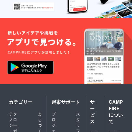
カテゴリー
起案サポート
サ
CAMP
ー
FIRE
テク
ま
プ
ス
ビ
につい
ノロ
ち
ロ
タ
ス
て
ジー
づ
ジ
ッ
・ガ
く
ェ
フ