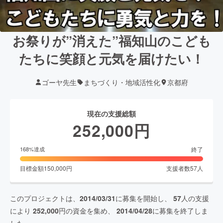
お祭りが”消えた”福知山のこども
たちに笑顔と元気を届けたい！
ゴーヤ先生
まちづくり・地域活性化
京都府
現在の支援総額
252,000
円
終了
168
%達成
目標金額
150,000
円
支援者数
57
人
このプロジェクトは、
2014/03/31
に募集を開始し、
57
人の支援
により
252,000
円の資金を集め、
2014/04/28
に募集を終了しま
した