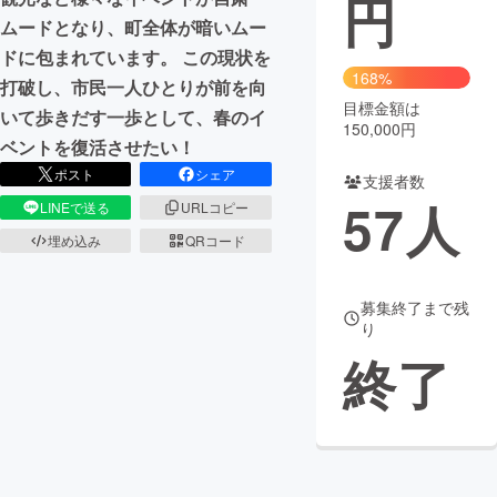
円
ムードとなり、町全体が暗いムー
まちづくり・地域活性化
ドに包まれています。 この現状を
168%
打破し、市民一人ひとりが前を向
目標金額は
CAMPFIRE for Social Good
CAMPFIRE Creation
いて歩きだす一歩として、春のイ
150,000円
CAMPFIREふるさと納税
machi-ya
コミュニティ
ベントを復活させたい！
ポスト
シェア
支援者数
57
人
LINEで送る
URLコピー
埋め込み
QRコード
募集終了まで残
り
終了