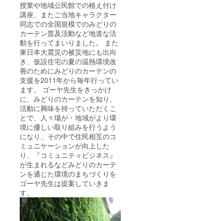
授業や地域公民館での植え付け
講座、またご当地キャラクター
同志での全国規模でのみどりの
カーテン普及活動など地道な活
動を行ってまいりました。 また
東日本大震災の被災地にも出向
き、仮設住宅の夏の温熱環境改
善のためにみどりのカーテンの
支援を2011年から毎年行ってい
ます。 ゴーヤ先生をきっかけ
に、みどりのカーテンを知り、
活動に興味を持っていただくこ
とで、人々場が・地域がより環
境に優しい取り組みを行うよう
になり、その中で住民相互のコ
ミュニケーションが向上した
り、『コミュニティビジネス』
が生まれるなどみどりのカーテ
ンを通じた環境のまちづくりを
ゴーヤ先生は提案していきま
す。