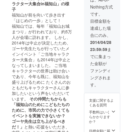
ラクター大集合in福知山」の様
Nothing方式
子
です。
福知山が前を向いて歩き出す
「はじめの一歩」として！
目標金額を
福知山では、毎年「福知山お城
達成した場
まつり」が行われており、約5万
合にのみ、
人が会場に訪れます。 しかし、
2014/04/28
2014年は中止が決定したため、
ゴーヤ先生たちが行っていたメ
23:59:59
ま
インイベント「ご当地キャラク
でに集まっ
ター大集合」も2014年は中止と
た金額が
なってしまいました。 ご当地
ファンディ
キャラクターの世界は助け合い
であり、今年も既に、福知山を
ングされま
盛り上げるために たくさんのお
す。
ともだちキャラクターさんに参
加したいという声をいただいて
います。
その仲間たちからも
支援に関するよ
「福知山のためにこどもたちの
くある質問
ために、市民の力で小さくても
手数料はいく
イベントを実施できないか？
らかかります
ゴーヤ先生は立ち上がるべき
か？
だ！」
と熱い応援をいただき、
目標金額に届