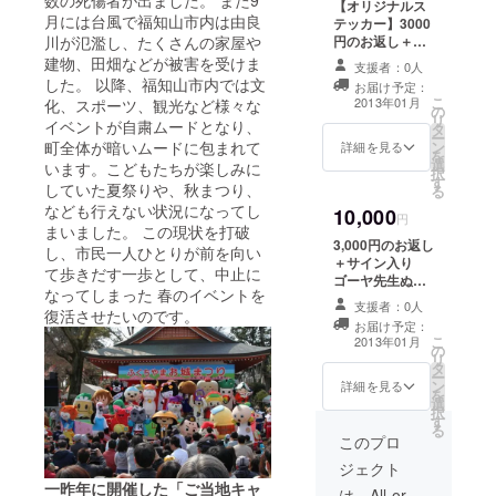
数の死傷者が出ました。 また9
【オリジナルス
月には台風で福知山市内は由良
テッカー】3000
円のお返し＋イ
川が氾濫し、たくさんの家屋や
ベントサポー
建物、田畑などが被害を受けま
支援者：0人
ター様用オリジ
した。 以降、福知山市内では文
お届け予定：
ナルステッカー
こ
2013年01月
化、スポーツ、観光など様々な
の
リ
イベントが自粛ムードとなり、
タ
ー
ン
町全体が暗いムードに包まれて
詳細を見る
を
選
います。こどもたちが楽しみに
択
す
していた夏祭りや、秋まつり、
る
なども行えない状況になってし
10,000
円
まいました。 この現状を打破
3,000円のお返し
し、市民一人ひとりが前を向い
＋サイン入り
て歩きだす一歩として、中止に
ゴーヤ先生ぬい
なってしまった 春のイベントを
ぐるみ もしく
支援者：0人
復活させたいのです。
は ゴーヤ先生
お届け予定：
が育てたゴーヤ
こ
2013年01月
の
苗（3本）セット
リ
タ
ー
ン
詳細を見る
を
選
択
す
る
このプロ
ジェクト
一昨年に開催した「ご当地キャ
は、All-or-