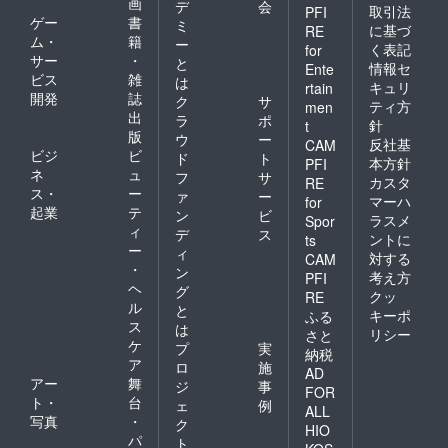
画
デ
会
取引法
PFI
ゲー
書
ミ
に基づ
RE
ム・
籍
ー
く表記
for
サー
・
と
情報セ
Ente
ビス
雑
は
キュリ
rtain
開発
誌
ク
サ
ティ方
men
出
ラ
ポ
針
t
版
ウ
ー
反社基
CAM
ビジ
ビ
ド
ト
本方針
PFI
ネ
ュ
フ
サ
カスタ
RE
ス・
ー
ァ
ー
マーハ
for
起業
テ
ン
ビ
ラスメ
Spor
ィ
デ
ス
ントに
ts
ー
ィ
対する
CAM
・
ン
考え方
PFI
ヘ
グ
クッ
RE
ル
と
キーポ
ふる
ス
は
リシー
さと
ケ
プ
実
納税
ア
ロ
施
AD
アー
舞
ジ
事
FOR
ト・
台
ェ
例
ALL
写真
・
ク
HIO
パ
ト