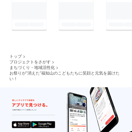
が、またチームドッコ
の今後の活動の弾みに
なることはまちがいあ
りません！ 引き続
き、応援よろしくお願
いします！
トップ
>
プロジェクトをさがす
>
まちづくり・地域活性化
>
お祭りが”消えた”福知山のこどもたちに笑顔と元気を届けた
い！