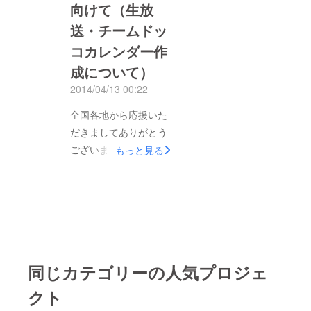
トであった「広小路春
向けて（生放
が決定したゴーヤ い
マルシェ」のほうも大
送・チームドッ
つもゴーヤ先生がお世
変盛り上がり、地域が
話になっている「もた
コカレンダー作
一体となってイベント
どん」さんの全面協力
成について）
を成功することができ
によって実現したゴー
たと、商店街の方から
2014/04/13 00:22
ヤ感謝感謝ゴーヤ～。
も連絡をいただきまし
全国各地から応援いた
ぜひぜひ遠方のみなさ
た。 ご当地キャラク
だきましてありがとう
んは、会場と一体に
ター大集合in福知山
ございます。 当日ご
なってイベントを盛り
もっと見る
2014の来場者数は約
参加できないという声
上げてほしいゴー
5000人、イベントに
も多くいただきました
ヤ！！ USTREAMは
関わったスタッフ数は
ので、 現場からのニ
http://www.ustream.tv/
170名でした。 このイ
コ生・Ustreamでの生
channel/gotochi-live
ベントを契機にさらに
中継をすることに致し
ニコニコ生放送は
福知山が一つになって
ました！ (詳細は後日
http://live.nicovideo.jp/
前を向いて進んでいけ
同じカテゴリーの人気プロジェ
お知らせいたします)
watch/lv177561991 当
ればと思っておりま
また、まだまだたくさ
日トラブルなどでの変
クト
す。 今後ともゴーヤ
んの応援をいただいて
更などについての案内