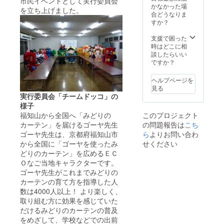
市民イベントとして実行委員会
かなかった場
を立ち上げました。
合どうなりま
すか？
支援で困った
時はどこに相
談したらいい
ですか？
ヘルプページを
見る
実行委員会「チームドッコ」の
様子
このプロジェクト
福知山から全国へ「みどりの
の問題報告は
こち
カーテン」を届けるゴーヤ先生
ら
よりお問い合わ
ゴーヤ先生は、京都府福知山市
せください
から全国に「ゴーヤを使ったみ
どりのカーテン」を広めるＥＣ
Ｏなご当地キャラクターです。
ゴーヤ先生がこれまでみどりの
カーテンの育て方を指導した人
数は4000人以上！ より楽しく、
取り組む方に効果を感じていた
だけるみどりのカーテンの普及
をめざして、学校などでの出前