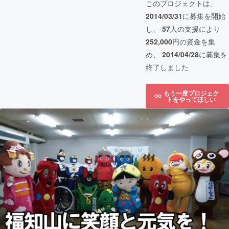
このプロジェクトは、
2014/03/31
に募集を開始
し、
57
人の支援により
252,000
円の資金を集
め、
2014/04/28
に募集を
終了しました
もう一度プロジェク
トをやってほしい