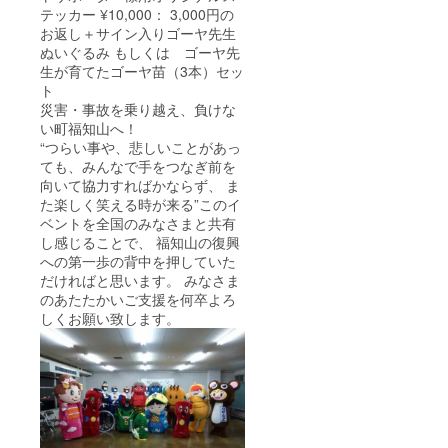
テッカー ¥10,000： 3,000円の
お返し＋サイン入りゴーヤ先生
ぬいぐるみ もしくは ゴーヤ先
生が育てたゴーヤ苗（3本）セッ
ト
災害・事故を乗り越え、負けな
い町福知山へ！
“つらい事や、悲しいことがあっ
ても、みんなで手をつなぎ前を
向いて協力すればかならず、 ま
た楽しく笑える時が来る”このイ
ベントを全国のみなさまと共有
し感じることで、 福知山の復興
への第一歩の背中を押していた
だければと思います。 みなさま
のあたたかいご支援を何卒よろ
しくお願い致します。