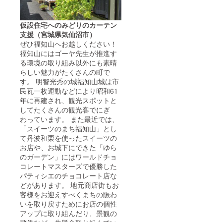
仮設住宅へのみどりのカーテン
支援（宮城県気仙沼市）
ぜひ福知山へお越しください！
福知山にはゴーヤ先生が推進す
る環境の取り組み以外にも素晴
らしい魅力がたくさんの町で
す。 明智光秀の城福知山城は市
民瓦一枚運動などにより昭和61
年に再建され、観光スポットと
してたくさんの観光客でにぎ
わっています。 また最近では、
「スイーツのまち福知山」とし
て丹波和栗を使ったスイーツの
お店や、お城下にできた「ゆら
のガーデン」にはワールドチョ
コレートマスターズで優勝した
パティシエのチョコレート店な
どがあります。 地元商店街もお
客様をお迎えすべくまちの賑わ
いを取り戻すためにお店の個性
アップに取り組んだり、景観の