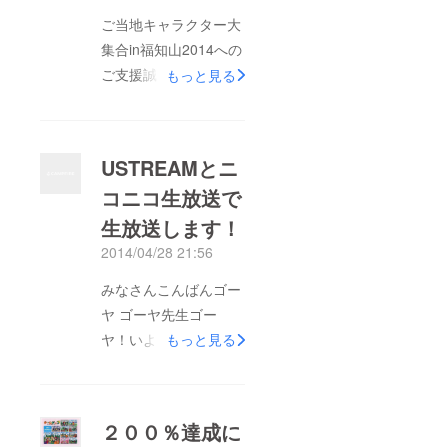
ご当地キャラクター大
集合in福知山2014への
ご支援誠にありがとう
もっと見る
ございました。 みな
さまの多大なるお力添
えをいただき、盛大に
USTREAMとニ
イベントを終えること
コニコ生放送で
ができました。 特に
生放送します！
小さなお子様連れのお
客様がとても多く、
2014/04/28 21:56
「会場が笑顔いっぱ
みなさんこんばんゴー
い」に包まれたことが
ヤ ゴーヤ先生ゴー
私どもにとっては一番
ヤ！いよいよイベント
もっと見る
の収穫であったと思い
まであと１週間！ 会
ます。 心配されてい
場に来れないみなさん
た雨もほとんど降るこ
のためにustreamとニ
ともなく、併催イベン
２００％達成に
コニコ生放送で生中継