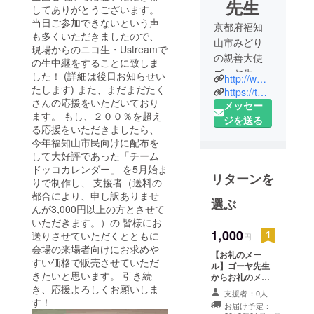
先生
してありがとうございます。
当日ご参加できないという声
京都府福知
も多くいただきましたので、
山市みどり
現場からのニコ生・Ustreamで
の親善大使
の生中継をすることに致しま
ゴーヤ先生
した！ (詳細は後日お知らせい
http://www.fukuchiyama-kankyokaigi.jp/5858/
（福知山環
たします) また、まだまだたく
https://twitter.com/goyasensei
さんの応援をいただいており
境会議マス
メッセー
ます。 もし、２００％を超え
コットキャ
ジを送る
る応援をいただきましたら、
ラク
今年福知山市民向けに配布を
ター）。
して大好評であった「チーム
ゴーヤを
ドッコカレンダー」 を5月始ま
リターンを
使ったみど
りで制作し、 支援者（送料の
都合により、申し訳ありませ
りのカーテ
選ぶ
んが3,000円以上の方とさせて
ンの普及を
いただきます。）の 皆様にお
通じてこど
1,000
送りさせていただくとともに
円
もたちとと
会場の来場者向けにお求めや
【お礼のメー
もにエコの
すい価格で販売させていただ
ル】ゴーヤ先生
心を育てる
きたいと思います。 引き続
からお礼のメー
ルが届きます。
き、応援よろしくお願いしま
活動を行っ
支援者：0人
す！
ている。福
お届け予定：