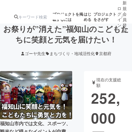
新
ロ
規
グ
会
プロジェクトを掲
はじ
プロジェクト
/
載するには
める
をさがす
イ
員
ン
登
お祭りが”消えた”福知山のこどもた
録
ちに笑顔と元気を届けたい！
人気のプロ
注目のリ
注目の新着プロ
募集終了が近いプ
もうすぐ公開
ゴーヤ先生
まちづくり・地域活性化
京都府
ジェクト
ターン
ジェクト
ロジェクト
されます
アート・写真
音楽
現在の支援総
額
252,
テクノロジー・ガジェット
ゲーム・サ
000
映像・映画
書籍・雑誌
福知山市内では文化、スポーツ、
ビジネス・起業
チャレンジ
観光など様々なイベントが自粛