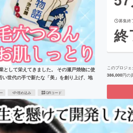
募集終
CAMPFIRE for Social Good
CAMPFIRE Creation
終
CAMPFIREふるさと納税
machi-ya
コミュニティ
このプロジェ
産業として栄えてきました。 その瀬戸焼物に使
386,000
円の
若い世代の手で新たな「美」を創り上げ、地
ピー
埋め込み
QRコード