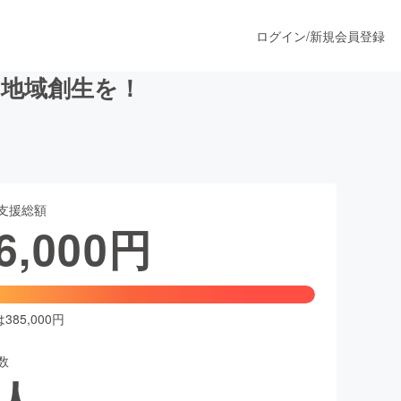
ログイン
/
新規会員登録
地域創生を！
うすぐ公開されます
支援総額
プロダクト
6,000
円
ファッション
スポーツ
85,000円
数
ア
ソーシャルグッド
人