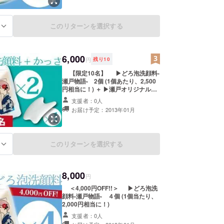
このリターンを選択する
る
6,000
円
残り
10
【限定10名】 ▶どろ泡洗顔料-
瀬戸物語- 2個 (1個あたり、2,500
円相当に！) ＋ ▶瀬戸オリジナル極
上かっさ 「極-kiwami-」
支援者：0人
お届け予定：2013年01月
このリターンを選択する
る
8,000
円
＜4,000円OFF!!＞ ▶どろ泡洗
顔料-瀬戸物語- ４個 (1個当たり、
2,000円相当に！)
支援者：0人