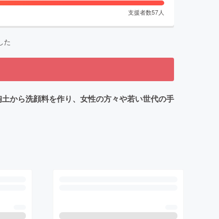
支援者数
57
人
した
の陶土から洗顔料を作り、女性の方々や若い世代の手