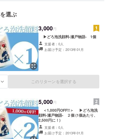
を選ぶ
3,000
円
▶どろ泡洗顔料-瀬戸物語- 1個
支援者：0人
お届け予定：2013年01月
このリターンを選択する
る
5,000
円
＜1,000円OFF!!＞ ▶どろ泡洗
顔料-瀬戸物語- ２個 (1個あたり、
2,500円に！)
支援者：0人
お届け予定：2013年01月