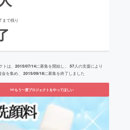
了まで残り
了
クトは、
2015/07/14
に募集を開始し、
57
人の支援により
資金を集め、
2015/09/18
に募集を終了しました
もう一度プロジェクトをやってほしい