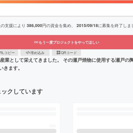
人の支援により
386,000
円の資金を集め、
2015/09/18
に募集を終了しま
もう一度プロジェクトをやってほしい
RLコピー
埋め込み
QRコード
場産業として栄えてきました。 その瀬戸焼物に使用する瀬戸
いきます。
ェックしています