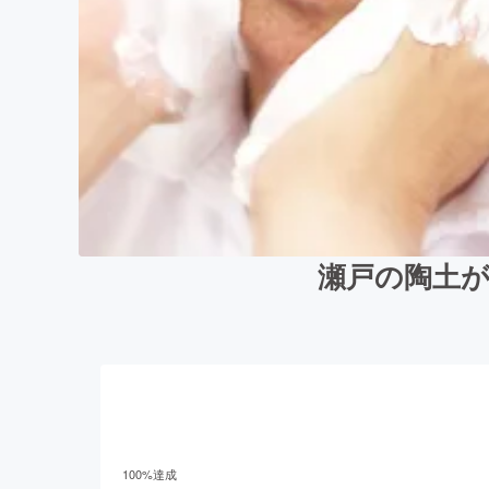
瀬戸の陶土
100
%達成