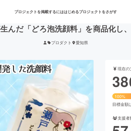
プロジェクトを掲載するには
はじめる
プロジェクトをさがす
が生んだ「どろ泡洗顔料」を商品化し、
プロダクト
愛知県
注目のリターン
注目の新着プロジェクト
募集終了が近いプロジェクト
も
現在の
音楽
舞台・パフォーマンス
38
ゲーム・サービス開発
フード・飲食店
100%
書籍・雑誌出版
アニメ・漫画
目標金額は3
支援者
チャレンジ
ビューティー・ヘルスケ
57