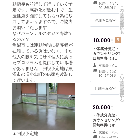
内まで有効） ・
動指導も並行して行っていく予
お届け予定：
ストレッチ1回体
こ
2013年01月
定です。高齢化が進む中で、生
の
験 ・魚沼産コシ
リ
タ
涯健康を維持してもらう為に尽
ヒカリ１０Ｋｇ
ー
ン
詳細を見る
力してまいりますので、ご協力
を
選
お願いいたします！
択
す
る
なぜパーソナルスタジオを建て
るのか？
10,000
円
魚沼市には運動施設に指導者が
・体成分測定 ・
在籍している例は少なく、また
カウンセリング1
他人の眼を気にせず個人にあっ
回無料券（オー
たプログラムを提供している場
プンから3ヶ月以
支援者：0人
がありません。開設予定地は魚
内まで有効） ・
お届け予定：
ストレッチ1回体
沼市の旧小出町の借家を改装し
こ
2013年01月
の
験 ・魚沼産コシ
て行います。
リ
タ
ヒカリ１０Ｋｇ
ー
ン
・地酒720ml1本
詳細を見る
を
選
択
す
る
30,000
円
・体成分測定・
カウンセリング1
回無料券（オー
プンから3ヶ月以
支援者：0人
▲開設予定地
内まで有効） ・
お届け予定：