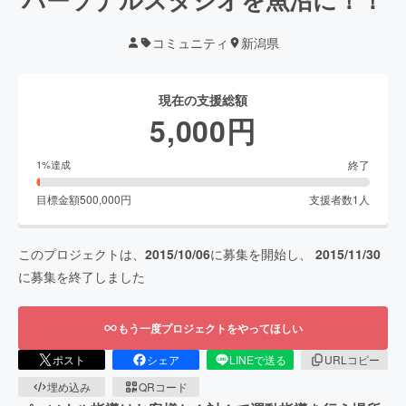
コミュニティ
新潟県
現在の支援総額
5,000
円
終了
1
%達成
目標金額
500,000
円
支援者数
1
人
このプロジェクトは、
2015/10/06
に募集を開始し、
2015/11/30
に募集を終了しました
もう一度プロジェクトをやってほしい
ポスト
シェア
LINEで送る
URLコピー
埋め込み
QRコード