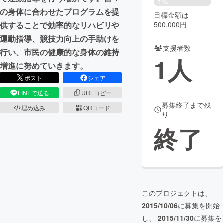
1%
の身体に合わせたプログラムを提
目標金額は
まちづくり・地域活性化
500,000円
供することで効率的なリハビリや
運動指導、競技力向上の手助けを
支援者数
CAMPFIRE for Social Good
CAMPFIRE Creation
行い、市民の健康的な身体の維持
1
人
CAMPFIREふるさと納税
machi-ya
コミュニティ
増進に努めていきます。
ポスト
シェア
LINEで送る
URLコピー
募集終了まで残
埋め込み
QRコード
り
終了
このプロジェクトは、
2015/10/06
に募集を開始
し、
2015/11/30
に募集を