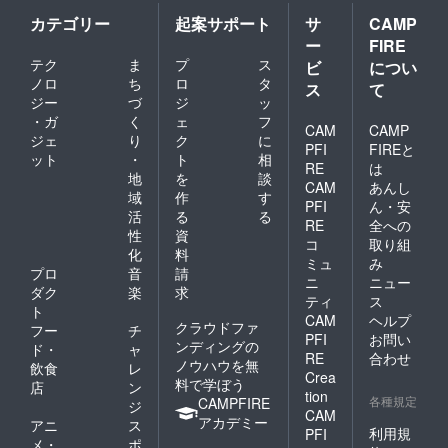
カテゴリー
起案サポート
サ
CAMP
ー
FIRE
テク
ま
プ
ス
ビ
につい
ノロ
ち
ロ
タ
ス
て
ジー
づ
ジ
ッ
・ガ
く
ェ
フ
CAM
CAMP
ジェ
り
ク
に
PFI
FIREと
ット
・
ト
相
RE
は
地
を
談
CAM
あんし
域
作
す
PFI
ん・安
活
る
る
RE
全への
性
資
コ
取り組
化
料
ミュ
み
プロ
音
請
ニ
ニュー
ダク
楽
求
ティ
ス
ト
CAM
ヘルプ
クラウドファ
フー
チ
PFI
お問い
ンディングの
ド・
ャ
RE
合わせ
ノウハウを無
飲食
レ
Crea
料で学ぼう
店
ン
tion
各種規定
CAMPFIRE
ジ
CAM
アカデミー
アニ
ス
利用規
PFI
メ・
ポ