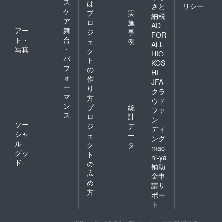
ス
は
リシー
さと
ケ
プ
実
納税
ア
ロ
施
AD
アー
舞
ジ
事
FOR
ト・
台
ェ
例
ALL
写真
・
ク
HIO
パ
ト
KOS
フ
の
HI
ォ
作
JFA
ー
り
クラ
マ
方
ウド
ン
プ
統
ファ
ス
ロ
計
ン
ソー
ジ
デ
ディ
シャ
ェ
ー
ング
ル
ク
タ
mac
グッ
ト
hi-ya
ド
の
補助
広
金申
め
請サ
方
ポー
ト