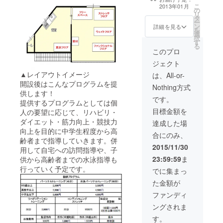
トレーニング＆
こ
2013年01月
の
ストレッチ45分
リ
タ
無料券 ・魚沼産
ー
ン
コシヒカリ２０
詳細を見る
を
選
Ｋｇ（10ｋｇ×
択
す
２袋） ・地酒1
る
升×2本セット
このプロ
ジェクト
▲レイアウトイメージ
は、All-or-
開設後はこんなプログラムを提
Nothing方式
供します！
です。
提供するプログラムとしては個
目標金額を
人の要望に応じて、リハビリ・
ダイエット・筋力向上・競技力
達成した場
向上を目的に中学生程度から高
合にのみ、
齢者まで指導していきます。併
2015/11/30
用して自宅への訪問指導や、子
23:59:59
ま
供から高齢者までの水泳指導も
行っていく予定です。
でに集まっ
た金額が
ファンディ
ングされま
す。