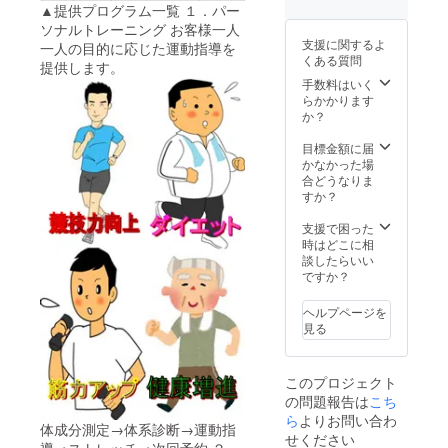
▲提供プログラム一覧 １．パー
ソナルトレーニング お客様一人
支援に関するよ
一人の目的に応じた運動指導を
くある質問
提供します。
手数料はいく
らかかります
か？
目標金額に届
かなかった場
合どうなりま
すか？
支援で困った
時はどこに相
談したらいい
ですか？
ヘルプページを
見る
このプロジェクト
の問題報告は
こち
ら
よりお問い合わ
体成分測定→体系診断→運動指
せください
導→ストレッチ→次回予約 ２．