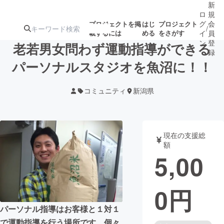
新
ロ
規
グ
会
プロジェクトを掲
はじ
プロジェクト
/
載するには
める
をさがす
イ
員
ン
登
老若男女問わず運動指導ができる
録
パーソナルスタジオを魚沼に！！
人気のプロ
注目のリ
注目の新着プロ
募集終了が近いプ
もうすぐ公開
コミュニティ
新潟県
ジェクト
ターン
ジェクト
ロジェクト
されます
アート・写真
音楽
現在の支援総
額
5,00
テクノロジー・ガジェット
ゲーム・サ
0
円
映像・映画
書籍・雑誌
パーソナル指導はお客様と１対１
ビジネス・起業
チャレンジ
で運動指導を行う場所です。個々