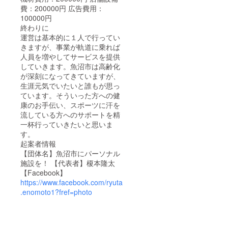
費：200000円 広告費用：
100000円
終わりに
運営は基本的に１人で行ってい
きますが、事業が軌道に乗れば
人員を増やしてサービスを提供
していきます。魚沼市は高齢化
が深刻になってきていますが、
生涯元気でいたいと誰もが思っ
ています。そういった方への健
康のお手伝い、スポーツに汗を
流している方へのサポートを精
一杯行っていきたいと思いま
す。
起案者情報
【団体名】魚沼市にパーソナル
施設を！ 【代表者】榎本隆太
【Facebook】
https://www.facebook.com/ryuta
.enomoto1?fref=photo