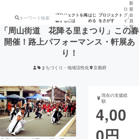
新
ロ
規
グ
会
プロジェクトを掲
はじ
プロジェクト
/
載するには
める
をさがす
イ
員
ン
登
「周山街道 花降る里まつり」この春
録
開催！路上パフォーマンス・軒展あ
り！
人気のプロ
注目のリ
注目の新着プロ
募集終了が近いプ
もうすぐ公開
ジェクト
ターン
ジェクト
ロジェクト
されます
まちづくり・地域活性化
京都府
アート・写真
音楽
現在の支援総
テクノロジー・ガジェット
ゲーム・サ
額
4,00
映像・映画
書籍・雑誌
0
円
ビジネス・起業
チャレンジ