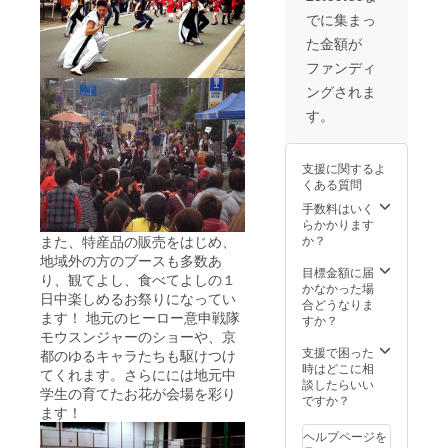
でに集まっ
た金額が
ファンディ
ングされま
す。
支援に関するよ
くある質問
手数料はいく
らかかります
また、特産品の販売をはじめ、
か？
地域外の方のブースも多数あ
目標金額に届
り、観てよし、食べてよしの１
かなかった場
日中楽しめるお祭りになってい
合どうなりま
ます！ 地元のヒーロー意申戦隊
すか？
モウスンジャーのショーや、京
支援で困った
都のゆるキャラたちも駆けつけ
時はどこに相
てくれます。さらにには地元中
談したらいい
学生の育てたお花が会場を彩り
ですか？
ます！
ヘルプページを