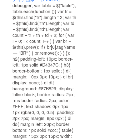
debugger; var table = $("table");
table.each(function (){ var tr =
$(this).find("tr").length * 2; var th
= $(this).find("th").length; var td
= $(this).find("td").length; var
count = tr + th + td + 2; for ( var
i = 0; i < count; i++ ) { var br =
$(this).prev(); if ( br[0].tagName
== "BR" ) { br.remove(); } } });
h2{ padding-left: 10px; border-
left: 1px solid #D4347C; } h3{
border-bottom: 1px solid; } dl{
margin: 10px 0px 10px; } dl br{
display: none; } dl dt{
background: #87B829; display:
inline-block; border-radius: 2px;
-ms-boder-radius: 2px; color:
#FFF; text-shadow: 0px 1px
1px rgba(0, 0, 0, 0.5); padding:
2px 7px; margin: 6px 0px; } dl
dd{ margin-left: 20px; border-
bottom: 1px solid #ccc; } table{
margin: 15px 0px 15px; width: