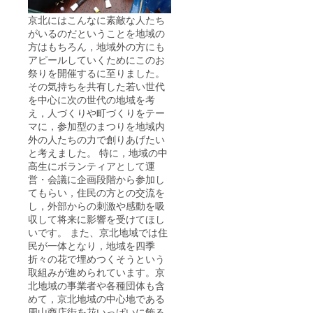
京北にはこんなに素敵な人たち
がいるのだということを地域の
方はもちろん，地域外の方にも
アピールしていくためにこのお
祭りを開催するに至りました。
その気持ちを共有した若い世代
を中心に次の世代の地域を考
え，人づくりや町づくりをテー
マに，参加型のまつりを地域内
外の人たちの力で創りあげたい
と考えました。 特に，地域の中
高生にボランティアとして運
営・会議に企画段階から参加し
てもらい，住民の方との交流を
し，外部からの刺激や感動を吸
収して将来に影響を受けてほし
いです。 また、京北地域では住
民が一体となり，地域を四季
折々の花で埋めつくそうという
取組みが進められています。京
北地域の事業者や各種団体も含
めて，京北地域の中心地である
周山商店街を花いっぱいに飾る