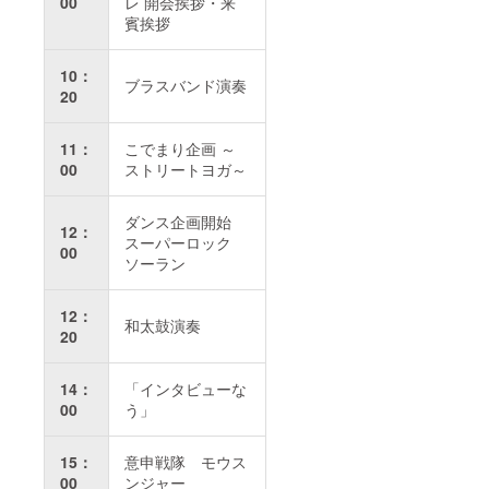
00
レ 開会挨拶・来
賓挨拶
10：
ブラスバンド演奏
20
11：
こでまり企画 ～
00
ストリートヨガ～
ダンス企画開始
12：
スーパーロック
00
ソーラン
12：
和太鼓演奏
20
14：
「インタビューな
00
う」
15：
意申戦隊 モウス
00
ンジャー