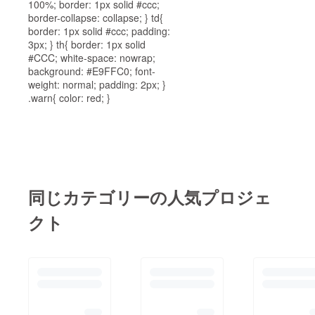
100%; border: 1px solid #ccc;
border-collapse: collapse; } td{
border: 1px solid #ccc; padding:
3px; } th{ border: 1px solid
#CCC; white-space: nowrap;
background: #E9FFC0; font-
weight: normal; padding: 2px; }
.warn{ color: red; }
同じカテゴリーの人気プロジェ
クト