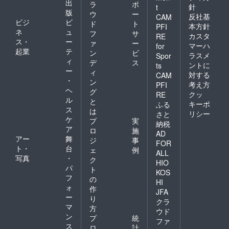
出
ラ
ポ
針
t
版
ウ
ー
反社基
CAM
ビジ
ビ
ド
ト
本方針
PFI
ネ
ュ
フ
サ
カスタ
RE
ス・
ー
ァ
ー
マーハ
for
起業
テ
ン
ビ
ラスメ
Spor
ィ
デ
ス
ントに
ts
ー
ィ
対する
CAM
・
ン
考え方
PFI
ヘ
グ
クッ
RE
ル
と
キーポ
ふる
ス
は
リシー
さと
ケ
プ
実
納税
ア
ロ
施
AD
アー
舞
ジ
事
FOR
ト・
台
ェ
例
ALL
写真
・
ク
HIO
パ
ト
KOS
フ
の
HI
ォ
作
JFA
ー
り
クラ
マ
方
ウド
ン
プ
統
ファ
ス
ロ
計