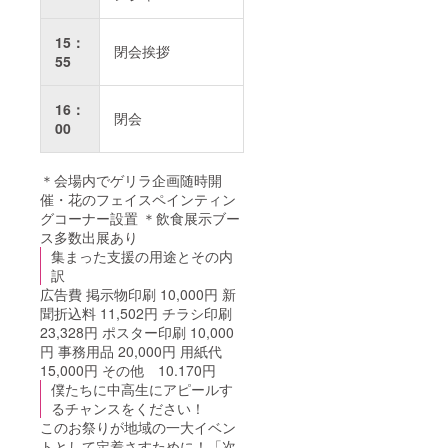
15：
閉会挨拶
55
16：
閉会
00
＊会場内でゲリラ企画随時開
催・花のフェイスペインティン
グコーナー設置 ＊飲食展示ブー
ス多数出展あり
集まった支援の用途とその内
訳
広告費 掲示物印刷 10,000円 新
聞折込料 11,502円 チラシ印刷
23,328円 ポスター印刷 10,000
円 事務用品 20,000円 用紙代
15,000円 その他 10.170円
僕たちに中高生にアピールす
るチャンスをください！
このお祭りが地域の一大イベン
トとして定着さすために！「次