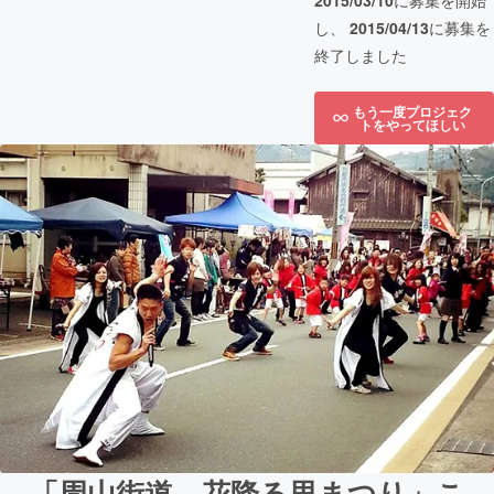
2015/03/10
に募集を開始
し、
2015/04/13
に募集を
終了しました
もう一度プロジェク
トをやってほしい
「周山街道 花降る里まつり」こ