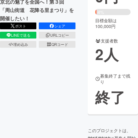
京北の魅了を全国へ！第３回
「周山街道 花降る里まつり」を
まちづくり・地域活性化
4%
開催したい！
目標金額は
ポスト
シェア
100,000円
CAMPFIRE for Social Good
CAMPFIRE Creation
LINEで送る
URLコピー
CAMPFIREふるさと納税
machi-ya
コミュニティ
支援者数
埋め込み
QRコード
2
人
募集終了まで残
り
終了
このプロジェクトは、