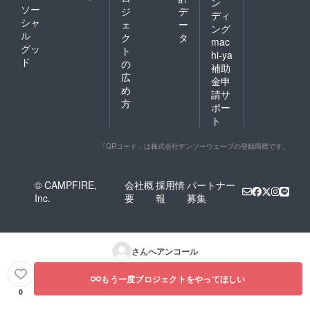
ン
ソー
ジ
デ
ディ
シャ
ェ
ー
ング
ル
ク
タ
mac
グッ
ト
hi-ya
ド
の
補助
広
金申
め
請サ
方
ポー
ト
「QRコード」は株式会社デンソーウェーブの登録商標です。
© CAMPFIRE,
会社概
採用情
パートナー
Inc.
要
報
募集
さんへアンコール
もう一度プロジェクトをやってほしい
0