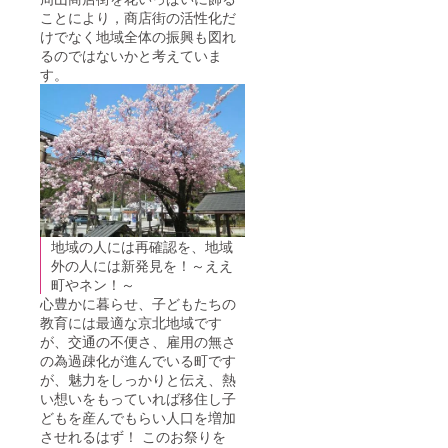
ことにより，商店街の活性化だ
けでなく地域全体の振興も図れ
るのではないかと考えていま
す。
地域の人には再確認を、地域
外の人には新発見を！～ええ
町やネン！～
心豊かに暮らせ、子どもたちの
教育には最適な京北地域です
が、交通の不便さ、雇用の無さ
の為過疎化が進んでいる町です
が、魅力をしっかりと伝え、熱
い想いをもっていれば移住し子
どもを産んでもらい人口を増加
させれるはず！ このお祭りを