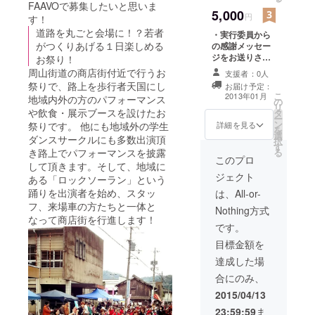
FAAVOで募集したいと思いま
5,000
円
す！
道路を丸ごと会場に！？若者
・実行委員から
がつくりあげる１日楽しめる
の感謝メッセー
ジをお送りさせ
お祭り！
ていただきます
周山街道の商店街付近で行うお
支援者：0人
・花降る里まつ
祭りで、路上を歩行者天国にし
お届け予定：
りにちなんだ花
こ
2013年01月
地域内外の方のパフォーマンス
の
の種をお送りさ
リ
や飲食・展示ブースを設けたお
タ
せていただきま
ー
ン
す ・地元高校生
祭りです。 他にも地域外の学生
詳細を見る
を
選
が作る、オリジ
ダンスサークルにも多数出演頂
択
す
ナルキーホル
き路上でパフォーマンスを披露
る
ダーをお送りさ
このプロ
して頂きます。そして、地域に
せていただきま
ジェクト
ある「ロックソーラン」という
す
踊りを出演者を始め、スタッ
は、All-or-
フ、来場車の方たちと一体と
Nothing方式
なって商店街を行進します！
です。
目標金額を
達成した場
合にのみ、
2015/04/13
23:59:59
ま