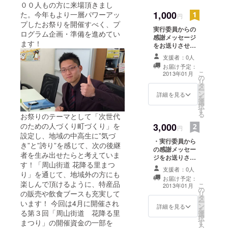
００人もの方に来場頂きまし
1,000
た。今年もより一層パワーアッ
円
プしたお祭りを開催すべく、プ
実行委員からの
ログラム企画・準備を進めてい
感謝メッセージ
ます！
をお送りさせて
いただきます。
支援者：0人
お届け予定：
こ
2013年01月
の
リ
タ
ー
ン
詳細を見る
を
選
択
す
る
お祭りのテーマとして「次世代
のための人づくり町づくり」を
3,000
円
設定し、地域の中高生に”気づ
・実行委員から
き”と”誇り”を感じて、次の後継
の感謝メッセー
者を生み出せたらと考えていま
ジをお送りさせ
す！「周山街道 花降る里まつ
ていただきます
支援者：0人
り」を通じて、地域外の方にも
・花降る里まつ
お届け予定：
りにちなんだ花
楽しんで頂けるように、特産品
こ
2013年01月
の
の種をお送りさ
の販売や飲食ブースも充実して
リ
タ
せていただきま
ー
います！ 今回は4月に開催され
ン
す
詳細を見る
を
る第３回「周山街道 花降る里
選
択
まつり」の開催資金の一部を
す
る