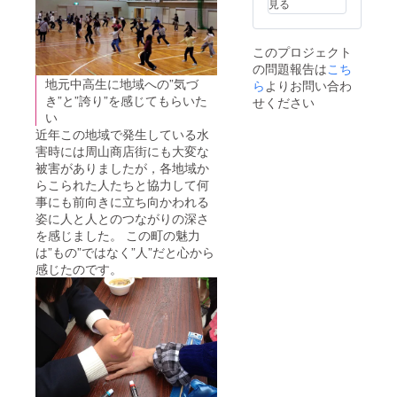
見る
このプロジェクト
の問題報告は
こち
地元中高生に地域への”気づ
ら
よりお問い合わ
き”と”誇り”を感じてもらいた
せください
い
近年この地域で発生している水
害時には周山商店街にも大変な
被害がありましたが，各地域か
らこられた人たちと協力して何
事にも前向きに立ち向かわれる
姿に人と人とのつながりの深さ
を感じました。 この町の魅力
は”もの”ではなく”人”だと心から
感じたのです。