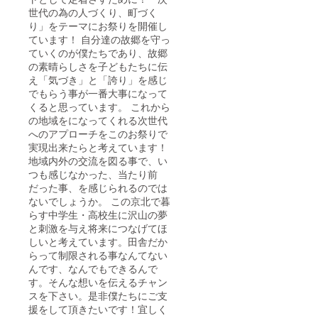
世代の為の人づくり、町づく
り」をテーマにお祭りを開催し
ています！ 自分達の故郷を守っ
ていくのが僕たちであり、故郷
の素晴らしさを子どもたちに伝
え「気づき」と「誇り」を感じ
でもらう事が一番大事になって
くると思っています。 これから
の地域をになってくれる次世代
へのアプローチをこのお祭りで
実現出来たらと考えています！
地域内外の交流を図る事で、い
つも感じなかった、当たり前
だった事、を感じられるのでは
ないでしょうか。 この京北で暮
らす中学生・高校生に沢山の夢
と刺激を与え将来につなげてほ
しいと考えています。田舎だか
らって制限される事なんてない
んです、なんでもできるんで
す。そんな想いを伝えるチャン
スを下さい。是非僕たちにご支
援をして頂きたいです！宜しく