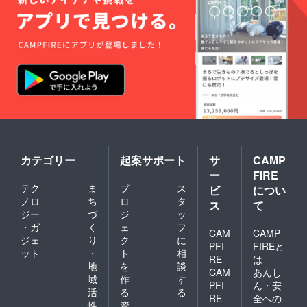
カテゴリー
起案サポート
サ
CAMP
ー
FIRE
テク
ま
プ
ス
ビ
につい
ノロ
ち
ロ
タ
ス
て
ジー
づ
ジ
ッ
・ガ
く
ェ
フ
CAM
CAMP
ジェ
り
ク
に
PFI
FIREと
ット
・
ト
相
RE
は
地
を
談
CAM
あんし
域
作
す
PFI
ん・安
活
る
る
RE
全への
性
資