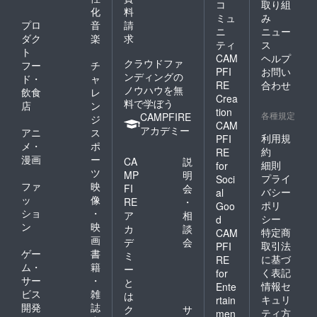
コ
取り組
化
料
ミュ
み
プロ
音
請
ニ
ニュー
ダク
楽
求
ティ
ス
ト
CAM
ヘルプ
クラウドファ
フー
チ
PFI
お問い
ンディングの
ド・
ャ
RE
合わせ
ノウハウを無
飲食
レ
Crea
料で学ぼう
店
ン
tion
各種規定
CAMPFIRE
ジ
CAM
アカデミー
アニ
ス
利用規
PFI
メ・
ポ
約
RE
漫画
ー
CA
説
細則
for
ツ
MP
明
プライ
Soci
ファ
映
FI
会
バシー
al
ッ
像
RE
・
ポリ
Goo
ショ
・
ア
相
シー
d
ン
映
カ
談
特定商
CAM
画
デ
会
取引法
PFI
ゲー
書
ミ
に基づ
RE
ム・
籍
ー
く表記
for
サー
・
と
情報セ
Ente
ビス
雑
は
キュリ
rtain
開発
誌
ク
サ
ティ方
men