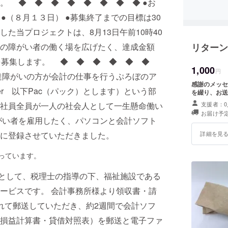
。 ◆ ◆ ◆ ◆ ◆ ◆ ◆ ◆ ●お
●（８月１３日） ●募集終了までの目標は30
した当プロジェクトは、8月13日午前10時40
の障がい者の働く場を広げたく、達成金額
リターン
援を募集します。 ◆ ◆ ◆ ◆ ◆ ◆
1,000
円
達障がいの方が会計の仕事を行うぷろぼのア
感謝のメッセージカード 「奈良語り
enter 以下Pac（パック）とします）という部
を綴り、お送
社員全員が一人の社会人として一生懸命働い
支援者：0
お届け予定
がい者を雇用したく、パソコンと会計ソフト
に登録させていただきました。
詳細を見
っています。
的として、税理士の指導の下、福祉施設である
ービスです。 会計事務所様より領収書・請
れて郵送していただき、約2週間で会計ソフ
損益計算書・貸借対照表）を郵送と電子ファ