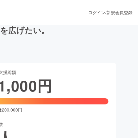
ログイン
/
新規会員登録
所を広げたい。
うすぐ公開されます
支援総額
プロダクト
1,000
円
ファッション
スポーツ
00,000円
数
ア
ソーシャルグッド
人