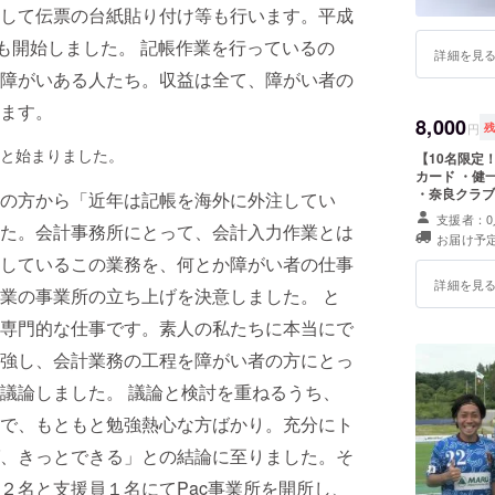
して伝票の台紙貼り付け等も行います。平成
も開始しました。 記帳作業を行っているの
詳細を見
障がいある人たち。収益は全て、障がい者の
ます。
8,000
円
と始まりました。
【10名限定！1
カード ・健
・奈良クラブ
の方から「近年は記帳を海外に外注してい
支援者：0
た。会計事務所にとって、会計入力作業とは
お届け予定
しているこの業務を、何とか障がい者の仕事
詳細を見
業の事業所の立ち上げを決意しました。 と
専門的な仕事です。素人の私たちに本当にで
強し、会計業務の工程を障がい者の方にとっ
議論しました。 議論と検討を重ねるうち、
で、もともと勉強熱心な方ばかり。充分にト
、きっとできる」との結論に至りました。そ
２名と支援員１名にてPac事業所を開所し、