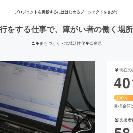
プロジェクトを掲載するには
はじめる
プロジェクトをさがす
行をする仕事で、障がい者の働く場
まちづくり・地域活性化
奈良県
注目のリターン
注目の新着プロジェクト
募集終了が近いプロジェクト
も
現在の
音楽
舞台・パフォーマンス
40
ゲーム・サービス開発
フード・飲食店
200%
書籍・雑誌出版
アニメ・漫画
目標金額は2
支援者
チャレンジ
ビューティー・ヘルスケ
58