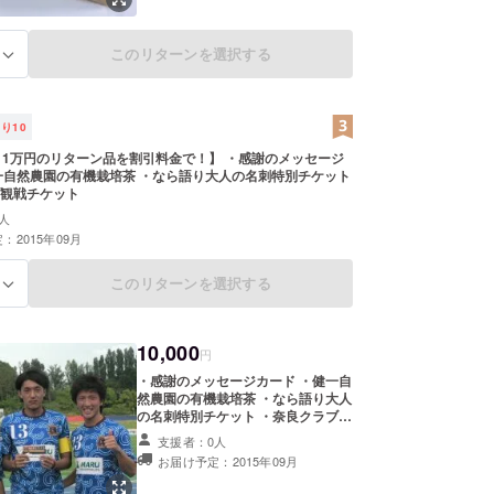
このリターンを選択する
る
残り
10
万円のリターン品を割引料金で！】 ・感謝のメッセージ
一自然農園の有機栽培茶 ・なら語り大人の名刺特別チケット
観戦チケット
人
：2015年09月
このリターンを選択する
る
10,000
円
・感謝のメッセージカード ・健一自
然農園の有機栽培茶 ・なら語り大人
の名刺特別チケット ・奈良クラブ観
戦チケット
支援者：0人
お届け予定：2015年09月