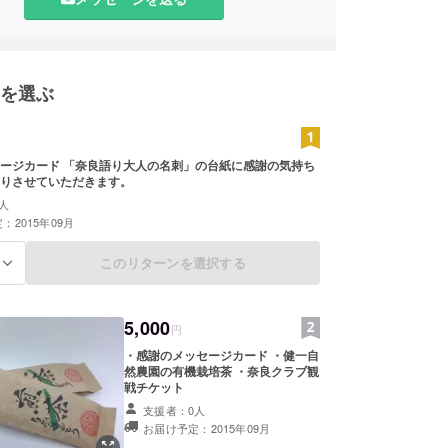
を選ぶ
大人の名刺」の台紙に感謝の気持ち
りさせていただきます。
人
：2015年09月
このリターンを選択する
る
5,000
円
・感謝のメッセージカード ・健一自
然農園の有機栽培茶 ・奈良クラブ観
戦チケット
支援者：0人
お届け予定：2015年09月