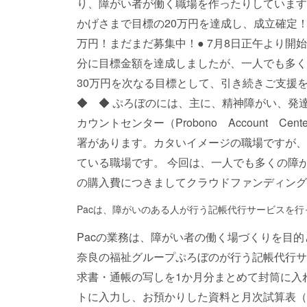
り、障がい者が働く職場を作ったりしています
かげさまで目標の20万円を達成し、成立確定！
万円！まだまだ募集中！● 7月8日正午より開始
分に目標金額を達成しましたが、一人でも多く
30万円を次なる目標として、引き続きご支
◆ ◆ ぷろぼのには、主に、精神障がい、発
カウントセンター（Probono Account C
署があります。カタいイメージの職場ですが、
ている職場です。 今回は、一人でも多くの障
の購入費につきましてクラウドファンディング
Pacは、障がいのある人が行う記帳代行サービスを行
Pacの業務は、障がい者の働く場づくりを目
奈良の福祉グループぷろぼのが行う記帳代行サ
求書・通帳の写しを1か月分まとめて封筒に入
トに入力し、お預かりした資料と月次試算表（