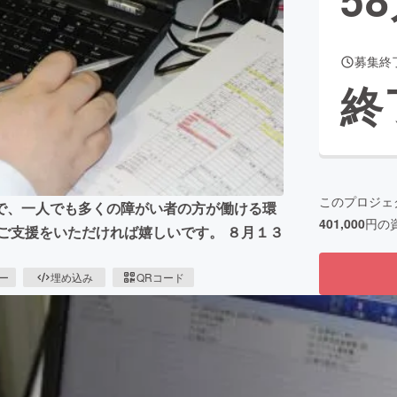
募集終
CAMPFIRE for Social Good
CAMPFIRE Creation
終
CAMPFIREふるさと納税
machi-ya
コミュニティ
このプロジェ
で、一人でも多くの障がい者の方が働ける環
401,000
円の
ご支援をいただければ嬉しいです。 ８月１３
ピー
埋め込み
QRコード