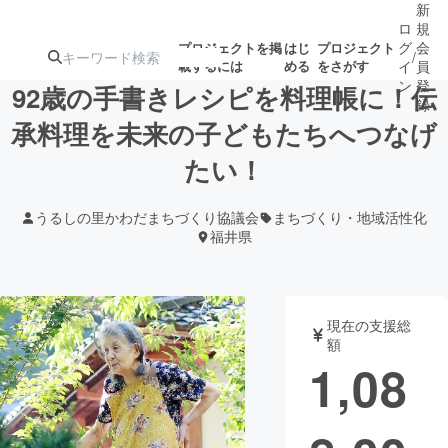
新
ロ
規
グ
会
プロジェクトを掲
はじ
プロジェクト
/
載するには
める
をさがす
イ
員
ン
登
92歳の手書きレシピを料理帳に！伝
録
承料理を未来の子どもたちへつなげ
たい！
人気のプロ
注目のリ
注目の新着プロ
募集終了が近いプ
もうすぐ公開
ジェクト
ターン
ジェクト
ロジェクト
されます
うるしの里かわだまちづくり協議会
まちづくり・地域活性化
福井県
アート・写真
音楽
テクノロジー・ガジェット
ゲーム・サ
現在の支援総
額
1,08
映像・映画
書籍・雑誌
ビジネス・起業
チャレンジ