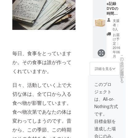
※記録
DVDの
時間は
15分程
支援
度で
者：
す。
0人
お届
け予
定：
2016
年06
毎日、食事をとっています
こ
月
の
リ
か。その食事は誰が作って
タ
ー
ン
詳細を見る
くれていますか。
を
選
択
す
る
このプロ
日々、活動していく上で大
ジェクト
切な体は、全て口から入る
は、All-or-
食べ物が影響しています。
Nothing方式
食べ物次第であなたの体は
です。
変わってしまうのです。昔
目標金額を
達成した場
から、この季節、この時期
合にのみ、