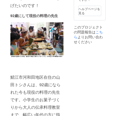
げたいのです！
ヘルプページを
見る
92
歳にして現役の料理の先生
このプロジェクト
の問題報告は
こち
ら
よりお問い合わ
せください
鯖江市河和田地区在住の山
田トシさんは、92歳になら
れた今も現役の料理の先生
です。小学生のお菓子づく
りから大人の伝承料理教室
まで、幅広い年代の方に指