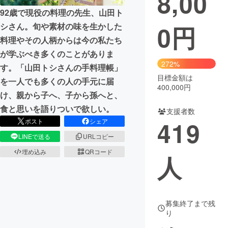
8,00
92歳で現役の料理の先生、山田ト
まちづくり・地域活性化
0
円
シさん。旬や素材の味を生かした
料理やその人柄からは今の私たち
CAMPFIRE for Social Good
CAMPFIRE Creation
が学ぶべき多くのことがありま
272%
CAMPFIREふるさと納税
machi-ya
コミュニティ
す。「山田トシさんの手料理帳」
目標金額は
を一人でも多くの人の手元に届
400,000円
け、親から子へ、子から孫へと、
食と思いを語りついで欲しい。
支援者数
419
ポスト
シェア
LINEで送る
URLコピー
埋め込み
QRコード
人
募集終了まで残
り