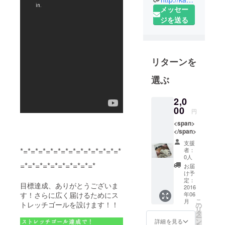
越前漆器を
メッセー
はじめとす
ジを送る
るものづく
りのまちで
す。私たち
リターンを
は、これま
で育んでき
選ぶ
た歴史や文
化を最大限
2,0
に活かし、
00
円
「モノ・マ
<span>
チ・コト・
</span>
ヒト」と
支援
*=*=*=*=*=*=*=*=*=*=*=*=*=*
いった切り
者：
0人
口から河和
=*=*=*=*=*=*=*=*=*=*
お届
田地区の認
け予
定：
知度向上と
目標達成、ありがとうございま
2016
交流人口の
年06
す！さらに広く届けるためにス
こ
月
トレッチゴールを設けます！！
の
拡大を目指
リ
タ
していま
ー
ン
詳細を見る