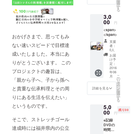
を
す。
選
択
す
る
3,0
00
円
<span>
</span>
おかげさまで、思ってもみ
支援
ない速いスピードで目標達
者：
0人
成いたしました。本当にあ
お届
け予
りがとうございます。 この
定：
2016
プロジェクトの趣旨は、
年06
こ
月
の
「親から子へ、子から孫へ
リ
タ
ー
と貴重な伝承料理とその周
ン
詳細を見る
を
選
択
りにある生活を伝えたい」
す
る
というものです。
5,0
残り30
00
円
そこで、ストレッチゴール
※記録
DVDの
達成時には福井県内の公立
時間は