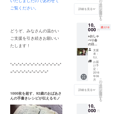
いたしましたのであわせて
の
リ
タ
ー
ご覧ください。
ン
詳細を見る
を
選
択
す
る
10,
残り10
000
どうぞ、みなさんの温かい
円
※おしゃ
ご支援を引き続きお願いい
べり会
の日程
たします！
は改め
支援
てご連
者：
絡いた
0人
します
お届
*=*=*=*=*=*=*=*=*=*=*=*=*=*
（鯖江
け予
市内で
定：
=*=*=*=*=*=*=*=*=*=*
開催予
2016
年06
定で
こ
月
す）。
の
リ
※記録
タ
ー
DVDの
ン
詳細を見る
を
1000
枚を超す、
92
歳のおばあさ
時間は
選
択
15分程
んの手書きレシピが伝えるモノ
す
る
度で
10,
す。
000
円