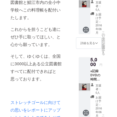
15分程
図書館と鯖江市内の全小中
支援
度で
者：
す。
学校へこの料理帳を配付い
0人
お届
たします。
け予
定：
2016
これからを担うこども達に
年06
こ
月
の
ぜひ手に取ってほしい、と
リ
タ
ー
ン
詳細を見る
心から願っています。
を
選
択
す
る
そして、ゆくゆくは、全国
5,0
に3000以上ある公立図書館
00
円
すべてに配付できればと
※記録
DVDの
思っております。
時間は
15分程
支援
度で
者：
す。
0人
お届
け予
ストレッチゴールに向けて
定：
2016
の思いをレポートにアップ
年06
こ
月