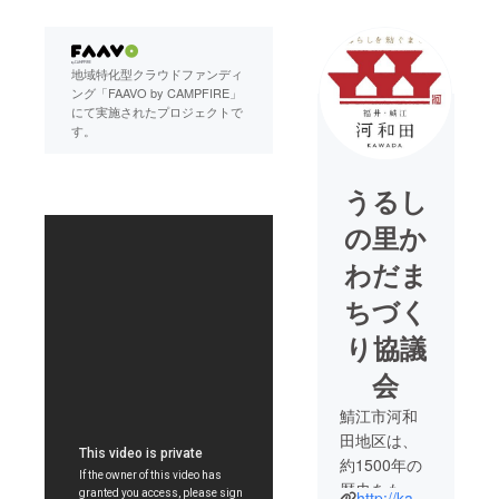
地域特化型クラウドファンディ
ング「FAAVO by CAMPFIRE」
にて実施されたプロジェクトで
す。
うるし
の里か
わだま
ちづく
り協議
会
鯖江市河和
田地区は、
約1500年の
歴史をもつ
http://kawada-t.jp/