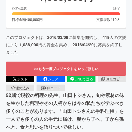
終了
272
%達成
目標金額
400,000
円
支援者数
419
人
このプロジェクトは、
2016/03/09
に募集を開始し、
419
人の支援
により
1,088,000
円の資金を集め、
2016/04/29
に募集を終了し
ました
もう一度プロジェクトをやってほしい
ポスト
シェア
LINEで送る
URLコピー
埋め込み
QRコード
92歳で現役の料理の先生、山田トシさん。旬や素材の味
を生かした料理やその人柄からは今の私たちが学ぶべき
多くのことがあります。「山田トシさんの手料理帳」を
一人でも多くの人の手元に届け、親から子へ、子から孫
へと、食と思いを語りついで欲しい。