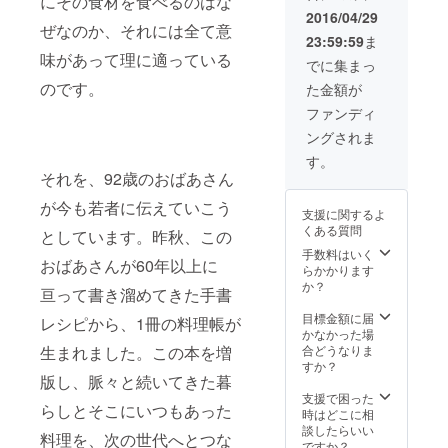
にその食材を食べるのはな
2016/04/29
ぜなのか、それには全て意
23:59:59
ま
味があって理に適っている
でに集まっ
のです。
た金額が
ファンディ
ングされま
す。
それを、92歳のおばあさん
が今も若者に伝えていこう
支援に関するよ
くある質問
としています。昨秋、この
手数料はいく
おばあさんが60年以上に
らかかります
か？
亘って書き溜めてきた手書
目標金額に届
レシピから、1冊の料理帳が
かなかった場
合どうなりま
生まれました。この本を増
すか？
版し、脈々と続いてきた暮
支援で困った
らしとそこにいつもあった
時はどこに相
談したらいい
料理を、次の世代へとつな
ですか？