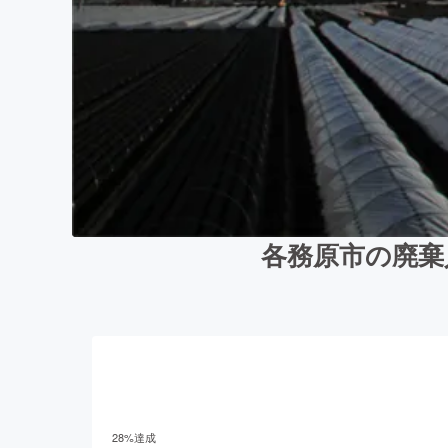
各務原市の廃棄
28
%達成