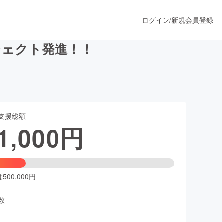
ログイン
/
新規会員登録
ジェクト発進！！
うすぐ公開されます
支援総額
プロダクト
1,000
円
ファッション
スポーツ
00,000円
数
ア
ソーシャルグッド
人