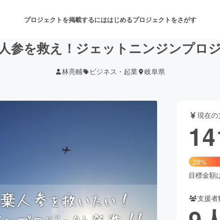
プロジェクトを掲載するには
はじめる
プロジェクトをさがす
人参を救え！ジェットニンジンプロ
林亮輔
ビジネス・起業
岐阜県
注目のリターン
注目の新着プロジェクト
募集終了が近いプロジェクト
も
現在の
音楽
舞台・パフォーマンス
14
ゲーム・サービス開発
フード・飲食店
28%
書籍・雑誌出版
アニメ・漫画
目標金額は5
支援者
チャレンジ
ビューティー・ヘルスケ
9