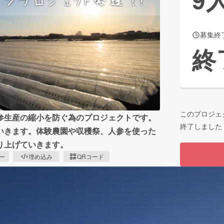
募集終
CAMPFIRE for Social Good
CAMPFIRE Creation
終
CAMPFIREふるさと納税
machi-ya
コミュニティ
このプロジェ
参生産の縮小を防ぐ為のプロジェクトです。
終了しました
いきます。体験農園や収穫祭、人参を使った
り上げていきます。
ピー
埋め込み
QRコード