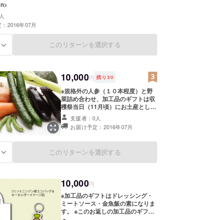
an>
人
：2016年07月
このリターンを選択する
る
10,000
円
残り
30
※規格外の人参（１０本程度）と野
菜詰め合わせ、加工品のギフトは収
穫祭当日（11月頃）にお土産として
プレゼントを予定しております。事
支援者：0人
前に発送を希望される方や、収穫祭
お届け予定：2016年07月
に参加できない方はすべて一緒に発
送させていただきます。 ※加工品の
ギフトはドレッシング・ミートソー
このリターンを選択する
る
ス・金魚飯の素になります。 ※人参
収穫祭の招待権は大人2名（中学生
以上）まで小学生以下のお子様は2
人まで同伴できます。もし追加の参
10,000
円
加者を希望される方はその旨を明記
してください。
※加工品のギフトはドレッシング・
ミートソース・金魚飯の素になりま
す。 ※このお返しの加工品のギフト
は完成次第他の商品とともに発送さ