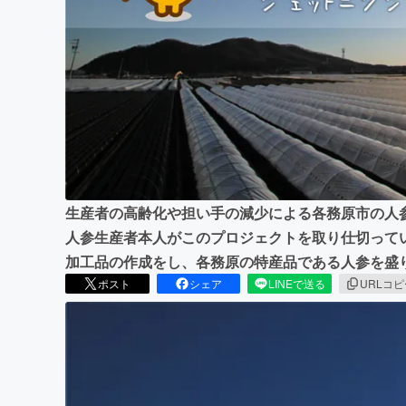
まちづくり・地域活性化
生産者の高齢化や担い手の減少による各務原市の人
人参生産者本人がこのプロジェクトを取り仕切って
加工品の作成をし、各務原の特産品である人参を盛
ポスト
シェア
LINEで送る
URLコ