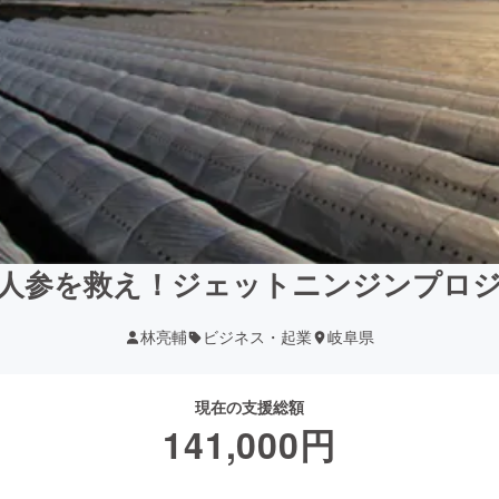
人参を救え！ジェットニンジンプロ
林亮輔
ビジネス・起業
岐阜県
現在の支援総額
141,000
円