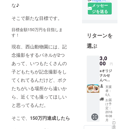
な♪
で有名な西
メッセー
山公園の中
ジを送る
にある、小
そこで新たな目標です。
さな小さな
目標金額150万円を目指しま
動物園の職
リターンを
す！
員で作られ
た隊です。
選ぶ
現在、西山動物園には、記
西山動物園
念撮影をするパネルが2つ
は小さな動
3,0
物園ですが
00
あって、いつもたくさんの
円
レッサーパ
※オリジ
子どもたちが記念撮影をし
ンダの繁殖
ナルせ
てくれてるんだけど、ボク
んべい
実績では日
のデザ
支援
本有数を誇
たちがいる場所から遠いか
インは
者：
ります。そ
新しい
0人
ら、近くでも撮ってほしい
ものに
んな小さな
お届
なりま
け予
と思ってるんだ。
動物園が
す。
定：
2016
レッサーパ
年08
そこで、
150万円達成したら
ンダで鯖江
こ
月
の
リ
を盛り上げ
タ