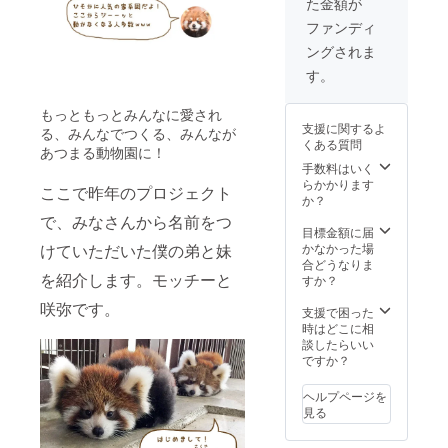
た金額が
ジの2
色。サ
ファンディ
イズ
ングされま
は、S～
LL。
す。
（子供
150・
もっともっとみんなに愛され
160）よ
支援に関するよ
る、みんなでつくる、みんなが
りお選
くある質問
びくだ
あつまる動物園に！
さい。
手数料はいく
らかかります
ここで昨年のプロジェクト
か？
で、みなさんから名前をつ
目標金額に届
かなかった場
けていただいた僕の弟と妹
合どうなりま
を紹介します。モッチーと
すか？
咲弥です。
支援で困った
時はどこに相
談したらいい
ですか？
ヘルプページを
見る