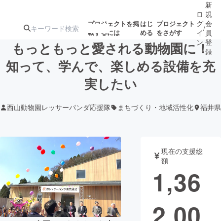
新
ロ
規
グ
会
プロジェクトを掲
はじ
プロジェクト
/
載するには
める
をさがす
イ
員
ン
登
もっともっと愛される動物園に！
録
知って、学んで、楽しめる設備を充
実したい
人気のプロ
注目のリ
注目の新着プロ
募集終了が近いプ
もうすぐ公開
ジェクト
ターン
ジェクト
ロジェクト
されます
西山動物園レッサーパンダ応援隊
まちづくり・地域活性化
福井県
アート・写真
音楽
現在の支援総
テクノロジー・ガジェット
ゲーム・サ
額
1,36
映像・映画
書籍・雑誌
2,00
ビジネス・起業
チャレンジ