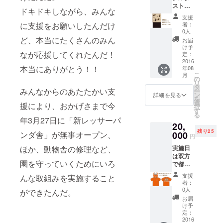
スト
ドキドキしながら、みんな
ボック
支援
ス（縦
者：
に支援をお願いしたんだけ
20cm ×
0人
横20cm
ど、本当にたくさんのみん
お届
× 高
け予
30cm）
なが応援してくれたんだ！
定：
2016
本当にありがとう！！
年08
こ
月
の
リ
タ
みんなからのあたたかい支
ー
ン
詳細を見る
を
選
援により、おかげさまで今
択
す
る
年3月27日に「新レッサーパ
20,
残り25
000
ンダ舎」が無事オープン、
円
実施日
ほか、動物舎の修理など、
は双方
園を守っていくためにいろ
で都合
の良い
支援
んな取組みを実施すること
日取り
者：
を確定
0人
ができたんだ。
しま
お届
す。 ポ
け予
ロシャ
定：
ツの色
2016