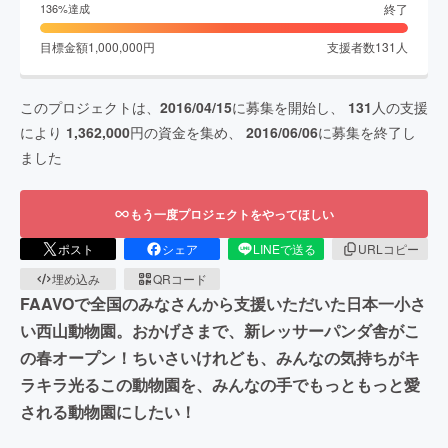
終了
136
%達成
目標金額
1,000,000
円
支援者数
131
人
このプロジェクトは、
2016/04/15
に募集を開始し、
131
人の支援
により
1,362,000
円の資金を集め、
2016/06/06
に募集を終了し
ました
もう一度プロジェクトをやってほしい
ポスト
シェア
LINEで送る
URLコピー
埋め込み
QRコード
FAAVOで全国のみなさんから支援いただいた日本一小さ
い西山動物園。おかげさまで、新レッサーパンダ舎がこ
の春オープン！ちいさいけれども、みんなの気持ちがキ
ラキラ光るこの動物園を、みんなの手でもっともっと愛
される動物園にしたい！