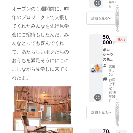
年08
は、
こ
月
ターコ
オープンの１週間前に、昨
の
リ
イズ・
タ
ー
年のプロジェクトで支援し
オレン
ン
詳細を見る
を
ジの2
選
択
てくれたみんなを先行見学
色。サ
す
る
イズ
会にご招待もしたんだ。み
50,
は、S～
残り5
LL。
000
んなとっても喜んでくれ
円
（子供
ポロ
150・
て、あたらしいボクたちの
シャツ
160）よ
の色
おうちを満足そうににこに
りお選
は、
びくだ
支援
こしながら見学しに来てく
ターコ
さい。
者：
イズ・
0人
れたよ。
オレン
お届
ジの2
け予
色。サ
定：
イズ
2016
年08
は、S～
こ
月
LL。
の
リ
（子供
タ
ー
150・
ン
詳細を見る
を
160）よ
選
択
りお選
す
る
びくだ
70,
さい。