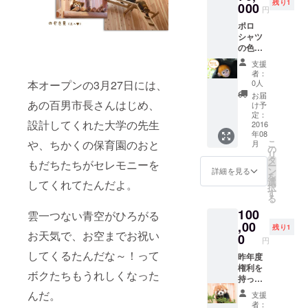
残り1
000
円
ポロ
シャツ
の色
は、
支援
ターコ
者：
イズ・
0人
本オープンの3月27日には、
オレン
お届
ジの2
あの百男市長さんはじめ、
け予
色。サ
定：
設計してくれた大学の先生
イズ
2016
年08
は、S～
こ
や、ちかくの保育園のおと
月
LL。
の
リ
（子供
タ
もだちたちがセレモニーを
ー
150・
ン
詳細を見る
を
160）よ
選
してくれてたんだよ。
択
りお選
す
る
びくだ
100
さい。
雲一つない青空がひろがる
,00
残り1
お天気で、お空までお祝い
0
円
してくるたんだな～！って
昨年度
権利を
ボクたちもうれしくなった
持って
いる方
んだ。
支援
が2名い
者：