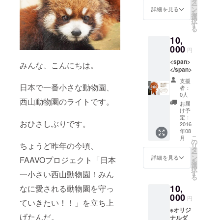
タ
ー
ン
詳細を見る
を
選
択
す
る
10,
000
円
<span>
みんな、こんにちは。
</span>
支援
日本で一番小さな動物園、
者：
0人
西山動物園のライトです。
お届
け予
定：
おひさしぶりです。
2016
年08
こ
月
の
ちょうど昨年の今頃、
リ
タ
ー
ン
詳細を見る
FAAVOプロジェクト「日本
を
選
択
す
一小さい西山動物園！みん
る
10,
なに愛される動物園を守っ
000
円
ていきたい！！」を立ち上
※オリジ
げたんだ。
ナルダ