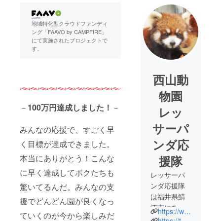
地域特化型クラウドファンディ
ング「FAAVO by CAMPFIRE」
にて実施されたプロジェクトで
す。
西山動
物園
－
100万円達成しました！
－
レッ
サーパ
みんなの応援で、すごく早
ンダ応
く目標が達成できました。
本当にありがとう！こんな
援隊
に早く達成してボクたちも
レッサーパ
ンダ応援隊
驚いてるんだ。みんなの支
は福井県鯖
援でどんどん園が良くなっ
江市にあ
https://www.city.sabae.fukui.jp/users/zoo/doubutu.html
ていくのが今から楽しみだ
る、ツツジ
https://twitter.com/nishiyama_zoo