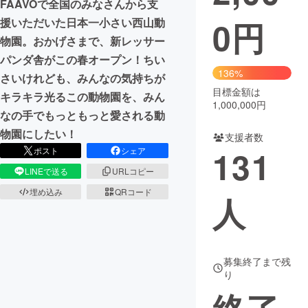
FAAVOで全国のみなさんから支
0
円
援いただいた日本一小さい西山動
まちづくり・地域活性化
物園。おかげさまで、新レッサー
パンダ舎がこの春オープン！ちい
CAMPFIRE for Social Good
CAMPFIRE Creation
136%
さいけれども、みんなの気持ちが
CAMPFIREふるさと納税
machi-ya
コミュニティ
目標金額は
キラキラ光るこの動物園を、みん
1,000,000円
なの手でもっともっと愛される動
物園にしたい！
支援者数
131
ポスト
シェア
LINEで送る
URLコピー
埋め込み
QRコード
人
募集終了まで残
り