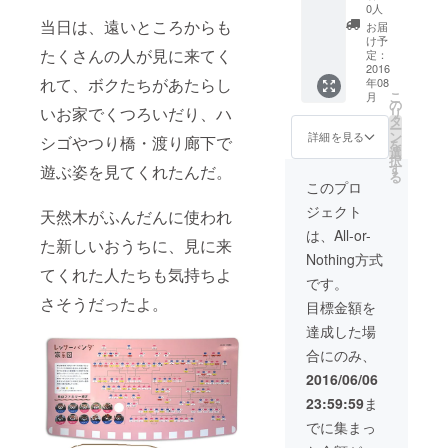
らっ
0人
しゃい
当日は、遠いところからも
お届
ますの
け予
で、3匹
たくさんの人が見に来てく
定：
目の命
2016
れて、ボクたちがあたらし
年08
名権に
こ
月
なりま
の
いお家でくつろいだり、ハ
リ
す。 ※
タ
ー
平成29
ン
詳細を見る
シゴやつり橋・渡り廊下で
を
年以降
選
択
になる
す
遊ぶ姿を見てくれたんだ。
る
かもし
このプロ
れませ
ジェクト
ん。 実
天然木がふんだんに使われ
施日は
は、All-or-
た新しいおうちに、見に来
双方で
Nothing方式
都合の
てくれた人たちも気持ちよ
良い日
です。
取りを
さそうだったよ。
目標金額を
確定し
ます。
達成した場
ポロ
合にのみ、
シャツ
の色
2016/06/06
は、
23:59:59
ま
ターコ
イズ・
でに集まっ
オレン