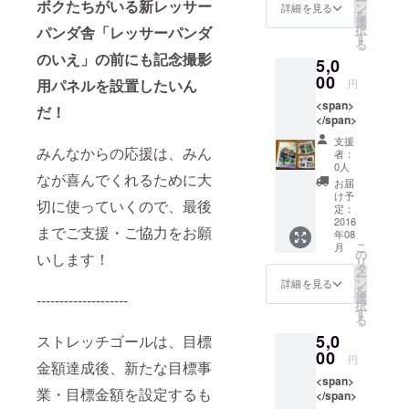
ー
ボクたちがいる新レッサー
ようと日々
ン
詳細を見る
を
選
励んでおり
択
パンダ舎「レッサーパンダ
す
る
ます。西山
のいえ」の前にも記念撮影
5,0
動物園を応
00
用パネルを設置したいん
円
援よろしく
<span>
お願いいた
だ！
</span>
します。
支援
みんなからの応援は、みん
者：
0人
なが喜んでくれるために大
お届
け予
切に使っていくので、最後
定：
2016
までご支援・ご協力をお願
年08
こ
月
の
いします！
リ
タ
ー
ン
詳細を見る
を
選
--------------------
択
す
る
5,0
ストレッチゴールは、目標
00
円
金額達成後、新たな目標事
<span>
業・目標金額を設定するも
</span>