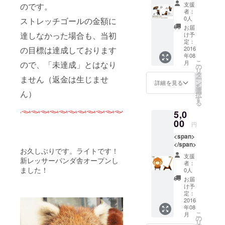
支援
のです。
者：
0人
ストレッチゴールの金額に
お届
達しなかった場合も、当初
け予
定：
2016
の目標は達成しております
年08
こ
月
ので、「未達成」とはなり
の
リ
タ
ません（返金は生じませ
ー
ン
詳細を見る
を
選
ん）
択
す
る
5,0
00
円
<span>
</span>
お久しぶりです。ライトです！
支援
新レッサーパンダ舎オープンし
者：
ました！
0人
お届
け予
定：
2016
年08
こ
月
の
リ