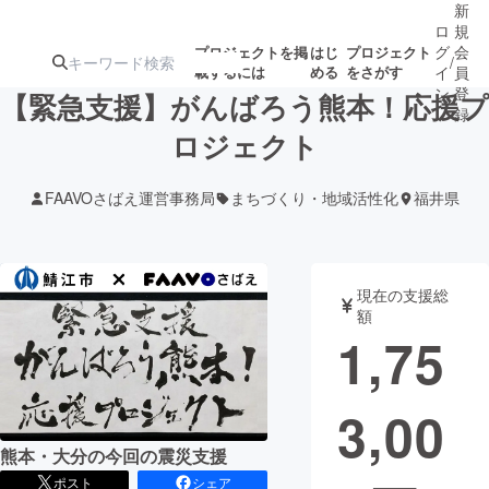
新
ロ
規
グ
会
プロジェクトを掲
はじ
プロジェクト
/
載するには
める
をさがす
イ
員
ン
登
【緊急支援】がんばろう熊本！応援プ
録
ロジェクト
人気のプロ
注目のリ
注目の新着プロ
募集終了が近いプ
もうすぐ公開
FAAVOさばえ運営事務局
まちづくり・地域活性化
福井県
ジェクト
ターン
ジェクト
ロジェクト
されます
アート・写真
音楽
現在の支援総
額
1,75
テクノロジー・ガジェット
ゲーム・サ
3,00
映像・映画
書籍・雑誌
熊本・大分の今回の震災支援
ビジネス・起業
チャレンジ
ポスト
シェア