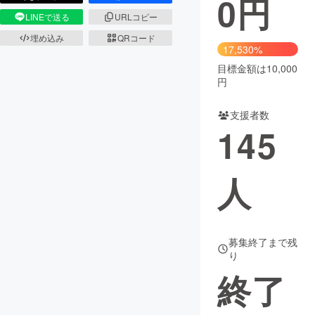
0
円
LINEで送る
URLコピー
まちづくり・地域活性化
埋め込み
QRコード
17,530%
目標金額は10,000
CAMPFIRE for Social Good
CAMPFIRE Creation
円
CAMPFIREふるさと納税
machi-ya
コミュニティ
支援者数
145
人
募集終了まで残
り
終了