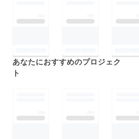
願いいたします。
新しい環境にも慣れ元
気で過ごしています。
今回の熊本地震によ
り、熊本市動植物園も
大きな被害を受けたと
聞きました。 今はた
だ、被災された皆様の
１日も早い復興をお祈
あなたにおすすめのプロジェク
り申し上げる次第で
ト
す。 鯖江市としまし
ても、お手伝いできる
ことがあればできうる
限り協力させていただ
きたいと考えておりま
す。 西山動物園のア
オミミキジ