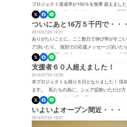
プロジェクト達成率が100％を無事 超えまし
本当にありがとうございました。 この一週間
た。 ただただ驚いておりますが、改めて私た
ついにあと16万５千円で・・
これから始まるゲストハウスに 対して、覚悟
2016/07/29 19:21
形にできるよう 夫婦ともども頑張って参りま
ありがたいことに、ここ数日で伸び率がすごい
ア頂いたり、 個別での応援メッセージ頂いた
と16万５千円で達成します！ そして残りの時
ます！
支援者６０人超えました！
2016/07/24 12:26
本プロジェクトも残り６日となりました！ 現
ます。 私たちの為に、シェア拡散いただけ方
います！ まだまだ未熟な私たちですが、この
ゲストハウスを作り 世界中に金沢ファンを作
いよいよオープン間近・・・
ろしくお願いします
2016/07/20 18:07