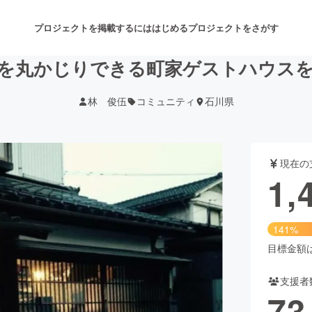
プロジェクトを掲載するには
はじめる
プロジェクトをさがす
を丸かじりできる町家ゲストハウス
林 俊伍
コミュニティ
石川県
注目のリターン
注目の新着プロジェクト
募集終了が近いプロジェクト
も
現在の
音楽
舞台・パフォーマンス
1,
ゲーム・サービス開発
フード・飲食店
141%
書籍・雑誌出版
アニメ・漫画
目標金額は1
支援者
チャレンジ
ビューティー・ヘルスケ
73