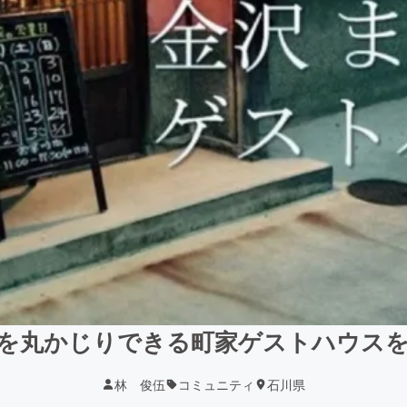
を丸かじりできる町家ゲストハウス
林 俊伍
コミュニティ
石川県