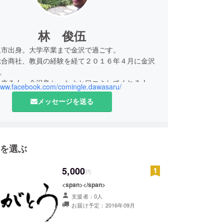
林 俊伍
沢市出身。大学卒業まで金沢で過ごす。
総合商社、教員の経験を経て２０１６年４月に金沢
。
た来る人、金沢良かったよと口コミしてくれる人を
/www.facebook.com/comingle.dawasaru/
い、という想いから、帰郷を機に独立。
メッセージを送る
を選ぶ
5,000
円
<span></span>
支援者：0人
お届け予定：2016年09月