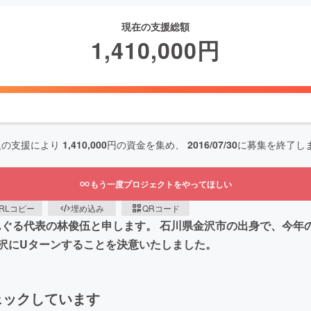
現在の支援総額
1,410,000
円
人の支援により
1,410,000
円の資金を集め、
2016/07/30
に募集を終了し
もう一度プロジェクトをやってほしい
RLコピー
埋め込み
QRコード
んぐる代表の林俊伍と申します。 石川県金沢市の出身で、今年
沢にUターンすることを決意いたしました。
ェックしています