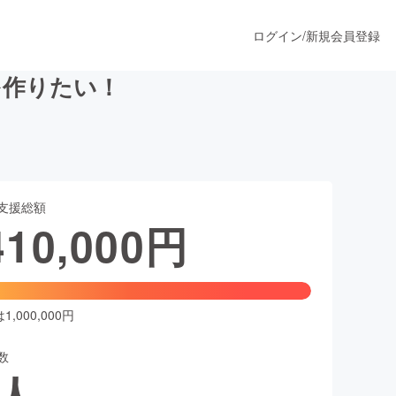
ログイン
/
新規会員登録
を作りたい！
うすぐ公開されます
支援総額
プロダクト
410,000
円
ファッション
スポーツ
,000,000円
数
ア
ソーシャルグッド
人