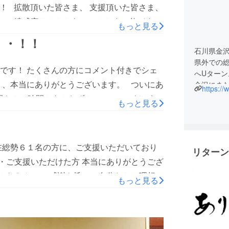
た！ 拡散頂いた皆さま、 支援頂いた皆さま、
で、達成率６０％から１４０％まで伸びまし
もっと見る
ちは多くの方に 支えてられているなと感じ、
・・！！
を新たにしている次第です。 皆さまの感謝を
石川県金
県外での
すので 引き続き、よろしくお願い致します！
です！ たくさんの方にコメント付きでシェ
へUターン
り、本当にありがとうございます。 ついにあ
金沢にま
https:/
増やした
間も２９時間とあとわずか。。。。 がんばり
もっと見る
在総勢６１名の方に、ご支援いただいており
リターン
・ご支援いただけた方 本当にありがとうござ
みなさんへの 感謝を旨に、自分たちの理想の
もっと見る
っていきたいと思います！ 引き続きご支援よ