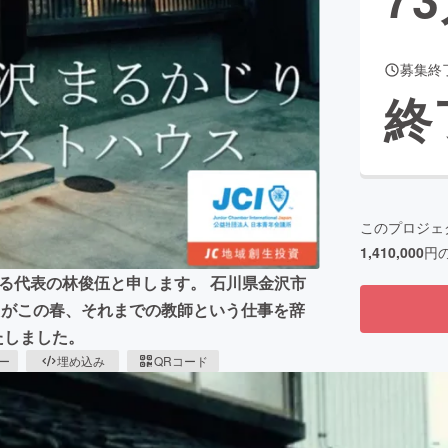
募集終
CAMPFIRE for Social Good
CAMPFIRE Creation
終
CAMPFIREふるさと納税
machi-ya
コミュニティ
このプロジェ
1,410,000
円
ぐる代表の林俊伍と申します。 石川県金沢市
たがこの春、それまでの教師という仕事を辞
たしました。
ピー
埋め込み
QRコード