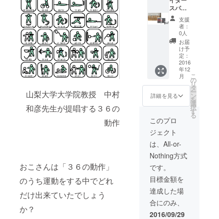
い】
きい
わりま
スパー
ジュニ
ろ・ス
す。 ※
チ】 人
ア
支援
カイブ
１組２
には
ＪＭ／
者：
ルー ※
本入 ※
「バラ
ＪＬ メ
0人
１６０
オール
ンス」
ン
お届
ｃｍの
サイズ
が必要
ズ
け予
女性で
対応
です。
S／
定：
メンズ
（使用
足指の
2016
M／ L ※
年12
Ｓサイ
前にサ
使い方
備考欄
こ
月
ズで
イズの
を変え
に【性
の
リ
ちょう
調整が
るだけ
別・サ
タ
ー
山梨大学大学院教授 中村
どです
必要）
で、姿
イズ・
ン
詳細を見る
を
（参考
◆オリ
勢、歩
カ
選
択
和彦先生が提唱する３６の
とし
ジナル
き方、
ラー】
す
る
て）
デザイ
呼吸、
を必ず
このプロ
動作
【サイ
ンTシャ
体調、
ご指定
ジェクト
ズをご
ツで
競技能
くださ
指定く
す。 ※
力など
い。 ※
は、All-or-
ださ
カ
全ての
お返し
Nothing方式
い】
ラー：
バラン
の内容
ジュニ
黄緑・
スが変
に関し
おこさんは「３６の動作」
です。
ア
きい
わりま
ては随
目標金額を
のうち運動をする中でどれ
ＪＭ／
ろ・ス
す。 ※
時レ
ＪＬ メ
カイブ
１組２
ポート
達成した場
だけ出来ていたでしょう
ン
ルー ※
本入 ※
にて更
合にのみ、
ズ
１６０
オール
新しま
か？
S／
ｃｍの
サイズ
す！
2016/09/29
M／ L ※
女性で
対応