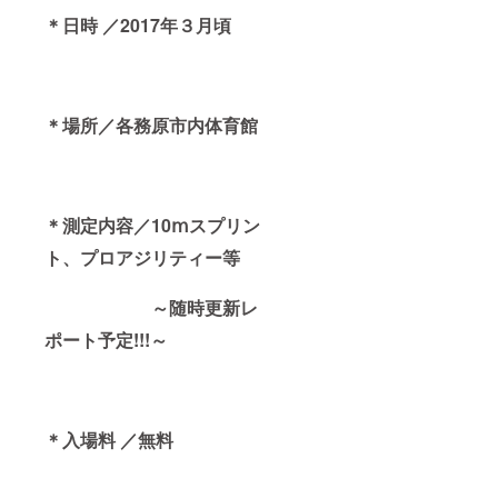
＊日時 ／2017年３月頃
＊場所／各務原市内体育館
＊測定内容／10ⅿスプリン
ト、プロアジリティー等
～随時更新レ
ポート予定!!!～
＊⼊場料 ／無料