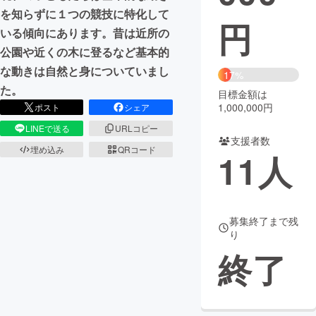
を知らずに１つの競技に特化して
円
まちづくり・地域活性化
いる傾向にあります。昔は近所の
公園や近くの木に登るなど基本的
CAMPFIRE for Social Good
CAMPFIRE Creation
な動きは自然と身についていまし
17%
た。
CAMPFIREふるさと納税
machi-ya
コミュニティ
目標金額は
1,000,000円
ポスト
シェア
LINEで送る
URLコピー
支援者数
埋め込み
QRコード
11
人
募集終了まで残
り
終了