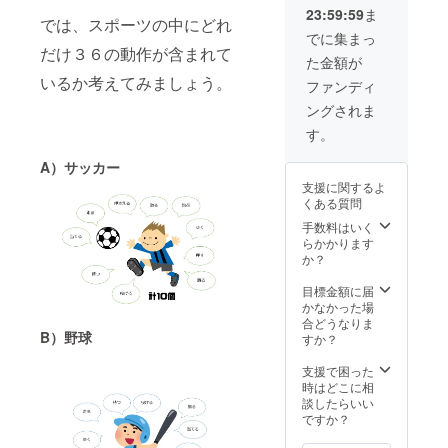
23:59:59
ま
備考欄
メンズ
（使用
では、スポーツの中にどれ
に【性
Ｓサイ
前にサ
でに集まっ
別とサ
ズで
イズの
だけ３６の動作が含まれて
た金額が
イズ】
ちょう
調整が
を必ず
どです
必要）
いるか考えてみましょう。
ファンディ
ご指定
（参考
◆オリ
ングされま
くださ
とし
ジナル
い ※お
て）
デザイ
す。
返しの
【サイ
ンTシャ
内容に
ズをご
ツで
A）サッカー
関して
指定く
す。 ※
支援に関するよ
は随時
ださ
カ
くある質問
レポー
い】
ラー：
トにて
ジュニ
黄緑・
手数料はいく
更新し
ア
きい
らかかります
ます！
ＪＭ／
ろ・ス
か？
ＪＬ メ
カイブ
ン
ルー ※
目標金額に届
ズ
１６０
かなかった場
S／
ｃｍの
合どうなりま
B）野球
M／ L ※
女性で
すか？
備考欄
メンズ
に【性
Ｓサイ
支援で困った
別・サ
ズで
時はどこに相
イズ・
ちょう
談したらいい
カ
どです
ですか？
ラー】
（参考
を必ず
とし