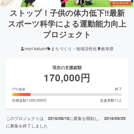
ストップ！子供の体力低下‼最新
スポーツ科学による運動能力向上
プロジェクト
mori katumi
まちづくり・地域活性化
岐阜県
現在の支援総額
170,000
円
終了
17
%達成
目標金額
1,000,000
円
支援者数
11
人
このプロジェクトは、
2016/08/16
に募集を開始し、
2016/09/29
に募集を終了しました