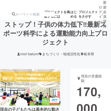
新
ロ
規
グ
会
プロジェクトを掲
はじ
プロジェクト
/
載するには
める
をさがす
イ
員
ン
登
ストップ！子供の体力低下‼最新ス
録
ポーツ科学による運動能力向上プロ
ジェクト
人気のプロ
注目のリ
注目の新着プロ
募集終了が近いプ
もうすぐ公開
ジェクト
ターン
ジェクト
ロジェクト
されます
mori katumi
まちづくり・地域活性化
岐阜県
アート・写真
音楽
現在の支援総
テクノロジー・ガジェット
ゲーム・サ
額
170,
映像・映画
書籍・雑誌
000
ビジネス・起業
チャレンジ
現在の子どもたちは基本的な動き