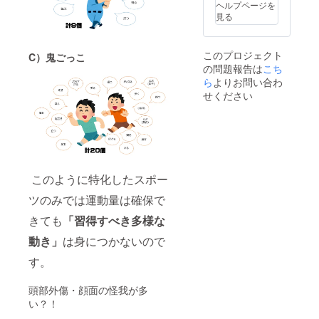
ヘルプページを
ご指定
て）
見る
くださ
【サイ
い。 ※
ズをご
お返し
指定く
このプロジェクト
C）鬼ごっこ
の内容
ださ
の問題報告は
こち
に関し
い】
ては随
ジュニ
ら
よりお問い合わ
時レ
ア
せください
ポート
ＪＭ／
にて更
ＪＬ メ
新しま
ン
す！
ズ
S／
M／ L ※
備考欄
このように特化したスポー
に【性
別とサ
ツのみでは運動量は確保で
イズ】
を必ず
きても
「習得すべき多様な
ご指定
くださ
動き」
は身につかないので
い。 ※
す。
お返し
の内容
に関し
頭部外傷・顔面の怪我が多
ては随
い？！
時レ
ポート