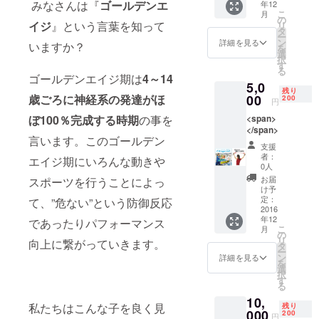
荒波選手、
みなさんは『
ゴールデンエ
年12
こ
月
岩崎選手、
の
イジ
』という言葉を知って
リ
タ
伊志嶺選
ー
ン
詳細を見る
いますか？
を
手、菅野選
選
択
手、田中選
す
る
ゴールデンエイジ期は
4～14
手等が大学
5,0
残り
在学中に自
00
歳ごろに神経系の発達がほ
200
円
らの経験を
<span>
ぼ100％完成する時期
の事を
踏まえ、身
</span>
言います。このゴールデン
体のメンテ
支援
者：
ナンスを行
エイジ期にいろんな動きや
0人
う。自ら
お届
スポーツを行うことによっ
け予
「反動論」
定：
て、”危ない”という防御反応
を提唱し野
2016
年12
球にとどま
であったりパフォーマンス
こ
月
の
らず幅広い
リ
向上に繋がっていきます。
タ
ー
層に動きを
ン
詳細を見る
を
伝えなが
選
択
す
ら、多くの
る
プロアス
10,
私たちはこんな子を良く見
残り
000
200
リートの身
円