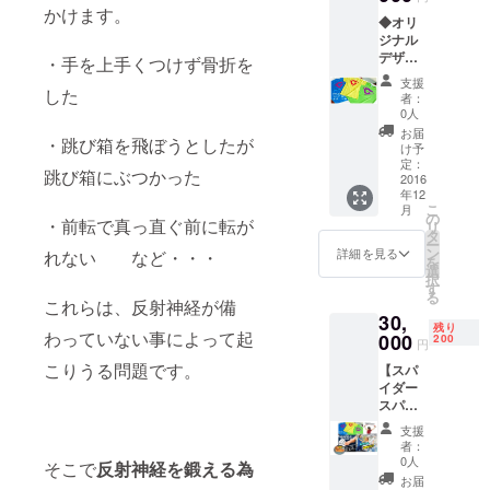
かけます。
体のケアも
◆オリ
ジナル
手掛ける。
デザイ
・手を上手くつけず骨折を
ンTシャ
支援
ツで
した
者：
す。 ※
0人
カ
お届
・跳び箱を飛ぼうとしたが
ラー：
け予
黄緑・
定：
跳び箱にぶつかった
きい
2016
年12
ろ・ス
こ
月
カイブ
の
・前転で真っ直ぐ前に転が
リ
ルー ※
タ
ー
１６０
ン
詳細を見る
れない など・・・
を
ｃｍの
選
択
女性で
す
る
メンズ
これらは、反射神経が備
30,
Ｓサイ
残り
わっていない事によって起
ズで
000
200
円
ちょう
こりうる問題です。
【スパ
どです
イダー
（参考
スパー
とし
チ】 人
て）
支援
には
【サイ
者：
「バラ
ズをご
0人
そこで
反射神経を鍛える為
ンス」
指定く
お届