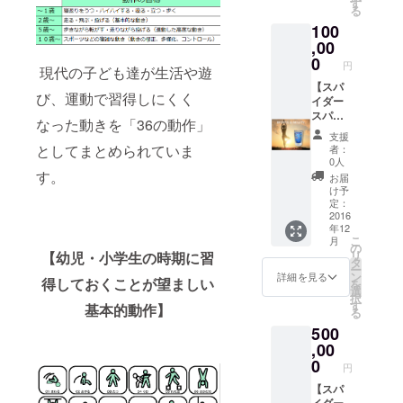
◆オリ
す
す！
る
呼吸、
ジナル
100
体調、
デザイ
競技能
,00
ンTシャ
力など
ツで
0
円
現代の子ども達が生活や遊
全ての
す。 ※
バラン
【スパ
カ
び、運動で習得しにくく
スが変
イダー
ラー：
わりま
スパー
黄緑・
なった動きを「36の動作」
す。 ※
チ】 人
きい
支援
１組２
には
ろ・ス
としてまとめられていま
者：
本入 ※
「バラ
カイブ
0人
オール
ンス」
ルー ※
す。
お届
サイズ
が必要
１６０
け予
対応
です。
ｃｍの
定：
（使用
足指の
2016
女性で
年12
前にサ
使い方
メンズ
こ
月
イズの
を変え
Ｓサイ
の
リ
【幼児・小学生の時期に習
調整が
るだけ
ズで
タ
ー
必要）
で、姿
ちょう
ン
詳細を見る
得しておくことが望ましい
を
◆オリ
勢、歩
どです
選
択
ジナル
き方、
（参考
す
基本的動作】
る
デザイ
呼吸、
とし
500
ンTシャ
体調、
て）
ツで
競技能
,00
【サイ
す。 ※
力など
ズをご
0
円
カ
全ての
指定く
ラー：
バラン
【スパ
ださ
黄緑・
スが変
イダー