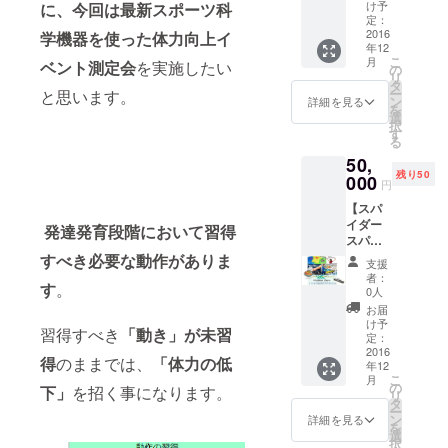
が必要
ださ
け予
に、今回は最新スポーツ科
です。
い】
定：
足指の
2016
ジュニ
学機器を使った体力向上イ
年12
使い方
ア
こ
月
ベント測定会
を実施したい
を変え
ＪＭ／
の
リ
るだけ
ＪＬ メ
タ
ー
と思います。
で、姿
ン
ン
詳細を見る
を
勢、歩
ズ
選
択
き方、
S／
す
る
呼吸、
M／ L ※
50,
体調、
備考欄
残り50
競技能
000
に【性
円
力など
別・サ
【スパ
全ての
イズ・
イダー
バラン
カ
発達発育段階において習得
スパー
スが変
ラー】
チ】 人
わりま
すべき必要な動作がありま
を必ず
支援
には
す。 ※
ご指定
者：
す
。
「バラ
１組２
くださ
0人
ンス」
本入 ※
い。 ※
お届
が必要
オール
お返し
け予
習得すべき
「動き」が未習
です。
サイズ
定：
の内容
足指の
2016
対応
に関し
得
のままでは、
「体力の低
年12
使い方
（使用
ては随
こ
月
を変え
前にサ
の
時レ
下」
を招く事になります。
リ
るだけ
イズの
タ
ポート
ー
で、姿
調整が
ン
にて更
詳細を見る
を
勢、歩
必要）
選
新しま
択
き方、