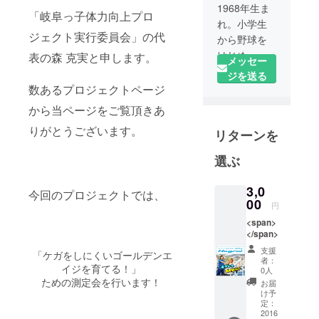
1968年生ま
「岐阜っ子体力向上プロ
れ。小学生
ジェクト実行委員会」の代
から野球を
はじめ、高
表の森 克実と申します。
メッセー
校時代は甲
ジを送る
子園出場を
数あるプロジェクトページ
果たす。卒
から当ページをご覧頂きあ
業後、大学
りがとうございます。
リターンを
に進学し社
会人野球を
選ぶ
経て現役を
引退。その
3,0
今回のプロジェクトでは、
後、「あん
00
円
摩マッサー
<span>
ジ師・柔道
</span>
整復師」の
支援
「ケガをしにくいゴールデンエ
国家資格を
者：
イジを育てる！」
0人
取得し、現
ための測定会を行います！
お届
プロ野球選
け予
定：
手である、
2016