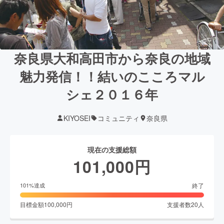
奈良県大和高田市から奈良の地域
魅力発信！！結いのこころマル
シェ２０１６年
KIYOSEI
コミュニティ
奈良県
現在の支援総額
101,000
円
終了
101
%達成
目標金額
100,000
円
支援者数
20
人