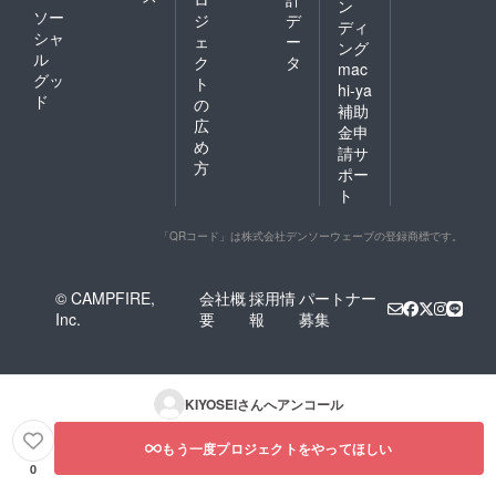
ン
ソー
ジ
デ
ディ
シャ
ェ
ー
ング
ル
ク
タ
mac
グッ
ト
hi-ya
ド
の
補助
広
金申
め
請サ
方
ポー
ト
「QRコード」は株式会社デンソーウェーブの登録商標です。
© CAMPFIRE,
会社概
採用情
パートナー
Inc.
要
報
募集
KIYOSEI
さんへアンコール
もう一度プロジェクトをやってほしい
0