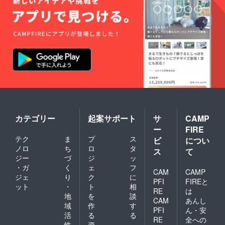
カテゴリー
起案サポート
サ
CAMP
ー
FIRE
テク
ま
プ
ス
ビ
につい
ノロ
ち
ロ
タ
ス
て
ジー
づ
ジ
ッ
・ガ
く
ェ
フ
CAM
CAMP
ジェ
り
ク
に
PFI
FIREと
ット
・
ト
相
RE
は
地
を
談
CAM
あんし
域
作
す
PFI
ん・安
活
る
る
RE
全への
性
資