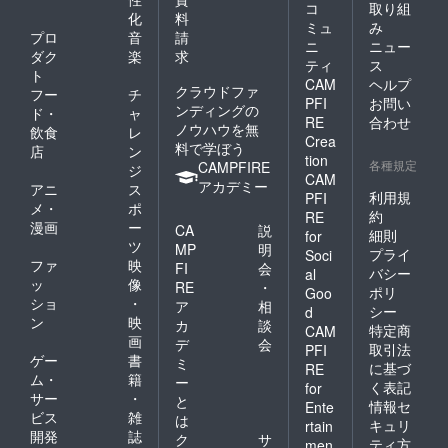
コ
取り組
化
料
ミュ
み
プロ
音
請
ニ
ニュー
ダク
楽
求
ティ
ス
ト
CAM
ヘルプ
クラウドファ
フー
チ
PFI
お問い
ンディングの
ド・
ャ
RE
合わせ
ノウハウを無
飲食
レ
Crea
料で学ぼう
店
ン
tion
各種規定
CAMPFIRE
ジ
CAM
アカデミー
アニ
ス
利用規
PFI
メ・
ポ
約
RE
漫画
ー
CA
説
細則
for
ツ
MP
明
プライ
Soci
ファ
映
FI
会
バシー
al
ッ
像
RE
・
ポリ
Goo
ショ
・
ア
相
シー
d
ン
映
カ
談
特定商
CAM
画
デ
会
取引法
PFI
ゲー
書
ミ
に基づ
RE
ム・
籍
ー
く表記
for
サー
・
と
情報セ
Ente
ビス
雑
は
キュリ
rtain
開発
誌
ク
サ
ティ方
men