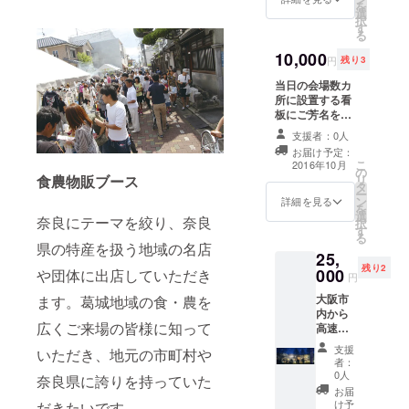
を
特長で
商店様
選
択
ある、
のねり
す
る
糖度が
天セッ
高いと
10,000
トをお
円
残り3
いう他
届け致
の産地
当日の会場数カ
しま
に負け
所に設置する看
す。
ない強
板にご芳名を掲
さがあ
載させて頂きま
支援者：0人
りま
す。
お届け予定：
す。生
こ
2016年10月
産量も
の
食農物販ブース
リ
少な
タ
ー
く、宣
ン
詳細を見る
を
伝も
選
奈良にテーマを絞り、奈良
択
大々的
す
る
に行わ
県の特産を扱う地域の名店
25,
れてこ
残り2
000
や団体に出店していただき
なかっ
円
た為に
大阪市
ます。葛城地域の食・農を
人から
内から
人へと
広くご来場の皆様に知って
高速を
秘かに
使って
販売さ
支援
いただき、地元の市町村や
わずか
れて
者：
30分。
いった
0人
奈良県に誇りを持っていた
大自然
ので
お届
に囲ま
す。一
け予
だきたいです。