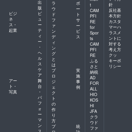
出
ラ
ポ
針
t
版
ウ
ー
反社基
CAM
ビジ
ビ
ド
ト
本方針
PFI
ネ
ュ
フ
サ
カスタ
RE
ス・
ー
ァ
ー
マーハ
for
起業
テ
ン
ビ
ラスメ
Spor
ィ
デ
ス
ントに
ts
ー
ィ
対する
CAM
・
ン
考え方
PFI
ヘ
グ
クッ
RE
ル
と
キーポ
ふる
ス
は
リシー
さと
ケ
プ
実
納税
ア
ロ
施
AD
アー
舞
ジ
事
FOR
ト・
台
ェ
例
ALL
写真
・
ク
HIO
パ
ト
KOS
フ
の
HI
ォ
作
JFA
ー
り
クラ
マ
方
ウド
ン
プ
統
ファ
ス
ロ
計