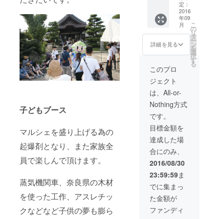
れた悠
定：
度大阿
久の歴
2016
太高原
年09
史溢れ
の廿世
こ
月
る葛城
の
紀梨を
リ
道の散
タ
食され
ー
策をし
ン
た通の
詳細を見る
を
ながら
選
お方は
択
少し寄
す
もう忘
る
り道が
れるこ
このプロ
でき
とが出
ジェクト
る。
来なく
ゆった
なるそ
は、All-or-
りした
うで
Nothing方式
時間の
す。
子どもブース
中で古
です。
代ロマ
目標金額を
ンに夢
マルシェを盛り上げる為の
を馳
達成した場
せ、役
起爆剤となり、また家族全
合にのみ、
小角や
員で楽しんで頂けます。
古代
2016/08/30
神々に
23:59:59
ま
思いを
蒸気機関車、奈良県の木材
巡らせ
でに集まっ
る葛城
を使った工作、アスレチッ
た金額が
の森宿
泊ペア
ファンディ
クなどなど子供の夢も膨ら
チケッ