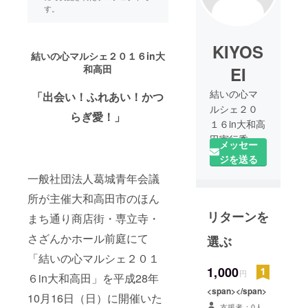
す。
KIYOS
結いの心マルシェ２０１６in大
和高田
EI
結いの心マ
「出会い！ふれあい！かつ
ルシェ２０
らぎ愛！」
１６in大和高
田実行委員
メッセー
運営スタッ
ジを送る
フの一般社
一般社団法人葛城青年会議
団法人葛城
所が主催大和高田市のほん
青年会議
リターンを
所 細川で
まち通り商店街・専立寺・
す。生まれ
さざんかホール前庭にて
選ぶ
育った町、
「結いの心マルシェ２０１
これからも
1,000
円
元気いっぱ
６in大和高田」を平成28年
いでありま
<span></span>
10月16日（日）に開催いた
すように活
支援者：0人