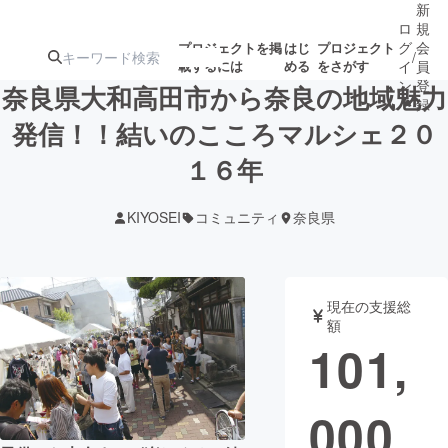
新
ロ
規
グ
会
プロジェクトを掲
はじ
プロジェクト
/
載するには
める
をさがす
イ
員
ン
登
奈良県大和高田市から奈良の地域魅力
録
発信！！結いのこころマルシェ２０
１６年
人気のプロ
注目のリ
注目の新着プロ
募集終了が近いプ
もうすぐ公開
ジェクト
ターン
ジェクト
ロジェクト
されます
KIYOSEI
コミュニティ
奈良県
アート・写真
音楽
現在の支援総
テクノロジー・ガジェット
ゲーム・サ
額
101,
映像・映画
書籍・雑誌
000
ビジネス・起業
チャレンジ