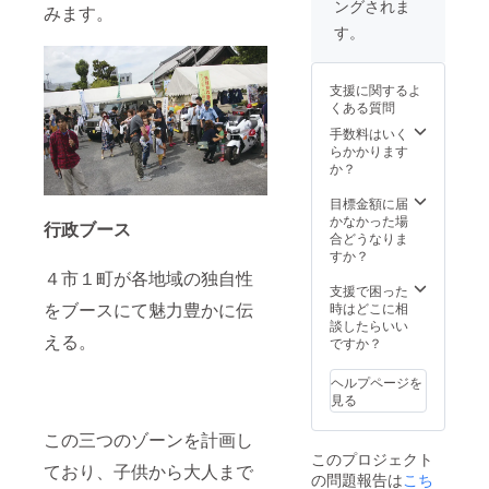
ングされま
ト
みます。
す。
支援に関するよ
くある質問
手数料はいく
らかかります
か？
目標金額に届
かなかった場
行政ブース
合どうなりま
すか？
４市１町が各地域の独自性
支援で困った
をブースにて魅力豊かに伝
時はどこに相
談したらいい
える。
ですか？
ヘルプページを
見る
この三つのゾーンを計画し
このプロジェクト
ており、子供から大人まで
の問題報告は
こち