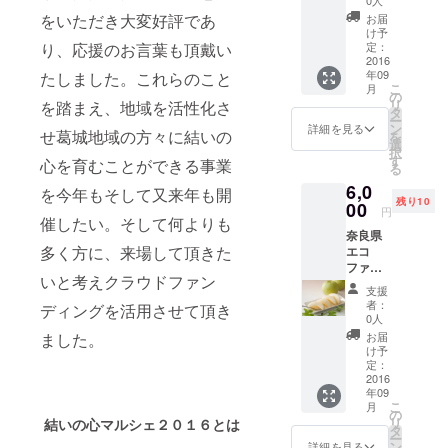
伝統の
をいただき大変好評であ
お届
味を皆
け予
さまに
定：
り、応援のお言葉も頂戴い
お届け
2016
年09
たしました。これらのこと
しま
こ
月
す。橋
の
リ
を踏まえ、地域を活性化さ
本商店
タ
ー
は、下
ン
詳細を見る
せ葛城地域の方々に結いの
を
関の小
選
択
さな漁
す
心を育むことができる事業
る
師町で
6,0
生まれ
を今年もそして又来年も開
残り10
た、練
00
円
り物・
催したい。そして何よりも
奈良県
天ぷら
多く方に、来場して頂きた
エコ
屋でご
ファー
ざいま
いと考えクラウドファン
マーの
す。今
支援
認定 奈
回の結
者：
ディングを活用させて頂き
良・吉
いの心
0人
野大阿
マル
お届
ました。
太高原
シェに
け予
の百華
も出店
定：
園の二
2016
して頂
年09
十世紀
きま
こ
月
梨 大
す。そ
の
リ
結いの心マルシェ２０１６とは
阿太高
んなは
タ
ー
原梨の
しもと
ン
詳細を見る