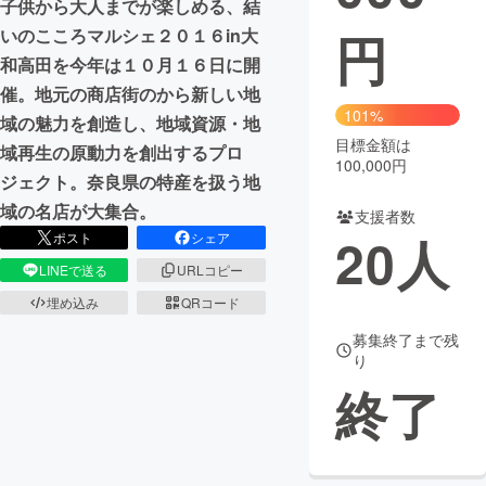
子供から大人までが楽しめる、結
円
いのこころマルシェ２０１６in大
まちづくり・地域活性化
和高田を今年は１０月１６日に開
催。地元の商店街のから新しい地
CAMPFIRE for Social Good
CAMPFIRE Creation
101%
域の魅力を創造し、地域資源・地
CAMPFIREふるさと納税
machi-ya
コミュニティ
目標金額は
域再生の原動力を創出するプロ
100,000円
ジェクト。奈良県の特産を扱う地
域の名店が大集合。
支援者数
20
人
ポスト
シェア
LINEで送る
URLコピー
埋め込み
QRコード
募集終了まで残
り
終了