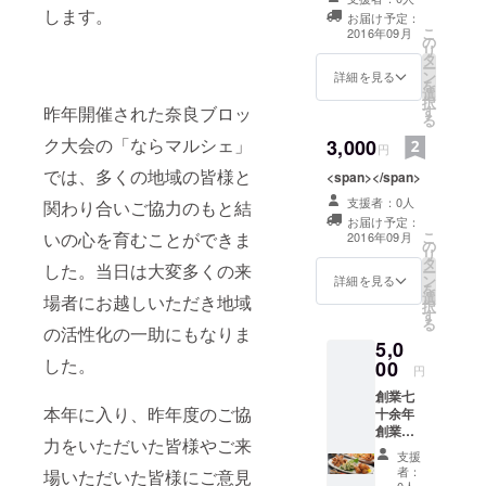
します。
お届け予定：
動していま
こ
2016年09月
の
す。
リ
タ
ー
ン
詳細を見る
を
選
択
す
昨年開催された奈良ブロッ
る
ク大会の「ならマルシェ」
3,000
円
では、多くの地域の皆様と
<span></span>
支援者：0人
関わり合いご協力のもと結
お届け予定：
こ
いの心を育むことができま
2016年09月
の
リ
タ
した。当日は大変多くの来
ー
ン
詳細を見る
を
選
場者にお越しいただき地域
択
す
る
の活性化の一助にもなりま
5,0
した。
00
円
創業七
本年に入り、昨年度のご協
十余年
創業時
力をいただいた皆様やご来
から変
支援
わらぬ
者：
場いただいた皆様にご意見
製法で
0人