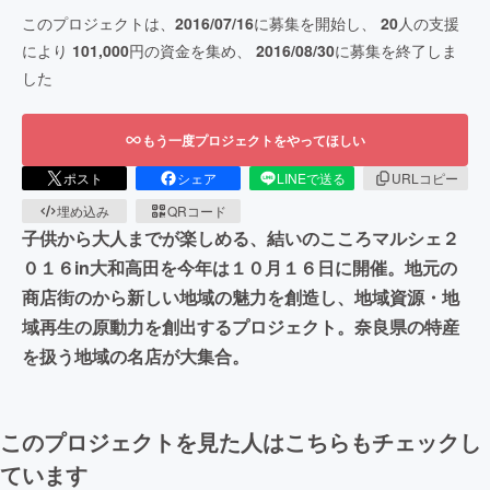
このプロジェクトは、
2016/07/16
に募集を開始し、
20
人の支援
により
101,000
円の資金を集め、
2016/08/30
に募集を終了しま
した
もう一度プロジェクトをやってほしい
ポスト
シェア
LINEで送る
URLコピー
埋め込み
QRコード
子供から大人までが楽しめる、結いのこころマルシェ２
０１６in大和高田を今年は１０月１６日に開催。地元の
商店街のから新しい地域の魅力を創造し、地域資源・地
域再生の原動力を創出するプロジェクト。奈良県の特産
を扱う地域の名店が大集合。
このプロジェクトを見た人はこちらもチェックし
ています