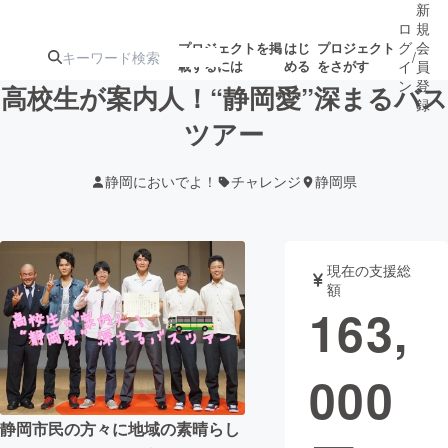
新
ロ
規
グ
会
プロジェクトを掲
はじ
プロジェクト
/
載するには
める
をさがす
イ
員
ン
登
高校生が案内人！“静岡愛”深まるバス
録
ツアー
人気のプロ
注目のリ
注目の新着プロ
募集終了が近いプ
もうすぐ公開
静岡においでよ！
チャレンジ
静岡県
ジェクト
ターン
ジェクト
ロジェクト
されます
アート・写真
音楽
現在の支援総
額
163,
テクノロジー・ガジェット
ゲーム・サ
000
映像・映画
書籍・雑誌
静岡市民の方々に地域の素晴らし
ビジネス・起業
チャレンジ