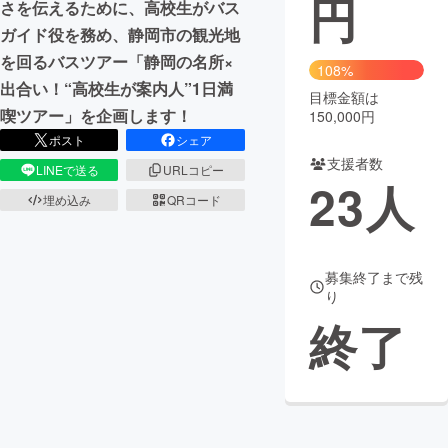
円
さを伝えるために、高校生がバス
ガイド役を務め、静岡市の観光地
まちづくり・地域活性化
を回るバスツアー「静岡の名所×
108%
出合い！“高校生が案内人”1日満
目標金額は
CAMPFIRE for Social Good
CAMPFIRE Creation
喫ツアー」を企画します！
150,000円
CAMPFIREふるさと納税
machi-ya
コミュニティ
ポスト
シェア
支援者数
LINEで送る
URLコピー
23
人
埋め込み
QRコード
募集終了まで残
り
終了