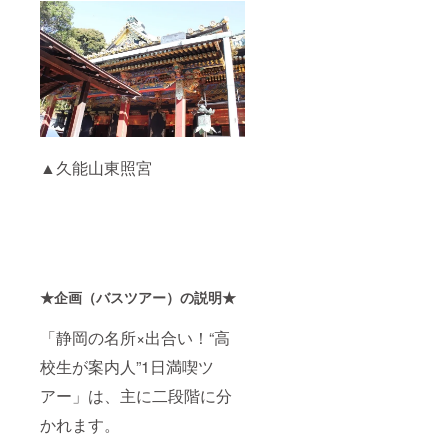
▲久能山東照宮
★企画（バスツアー）の説明★
「静岡の名所×出合い！“高
校生が案内人”1日満喫ツ
アー」は、主に二段階に分
かれます。