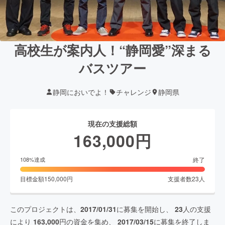
高校生が案内人！“静岡愛”深まる
バスツアー
静岡においでよ！
チャレンジ
静岡県
現在の支援総額
163,000
円
終了
108
%達成
目標金額
150,000
円
支援者数
23
人
このプロジェクトは、
2017/01/31
に募集を開始し、
23
人の支援
により
163,000
円の資金を集め、
2017/03/15
に募集を終了しま