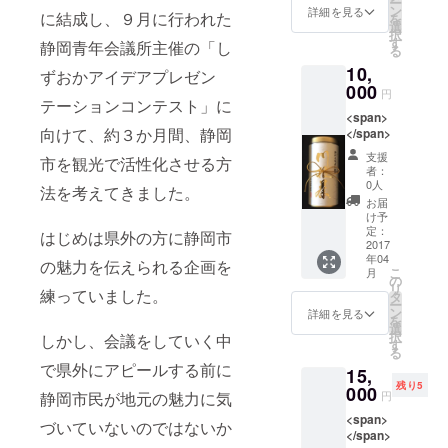
ー
ン
詳細を見る
に結成し、９月に行われた
を
選
択
す
静岡青年会議所主催の「し
る
10,
ずおかアイデアプレゼン
000
円
テーションコンテスト」に
<span>
向けて、約３か月間、静岡
</span>
支援
市を観光で活性化させる方
者：
0人
法を考えてきました。
お届
け予
定：
はじめは県外の方に静岡市
2017
年04
の魅力を伝えられる企画を
こ
月
の
リ
練っていました。
タ
ー
ン
詳細を見る
を
選
択
しかし、会議をしていく中
す
る
で県外にアピールする前に
15,
残り5
000
静岡市民が地元の魅力に気
円
<span>
づいていないのではないか
</span>