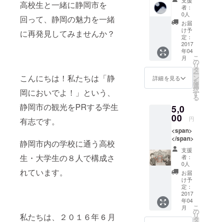
支援
高校生と一緒に静岡市を
です。
者：
0人
回って、静岡の魅力を一緒
お届
け予
に再発見してみませんか？
定：
2017
年04
こ
月
の
リ
タ
ー
こんにちは！私たちは「静
ン
詳細を見る
を
選
択
岡においでよ！」という、
す
る
静岡市の観光をPRする学生
5,0
00
円
有志です。
<span>
</span>
静岡市内の学校に通う高校
支援
生・大学生の８人で構成さ
者：
0人
れています。
お届
け予
定：
2017
年04
こ
月
の
リ
私たちは、２０１６年 6 月
タ