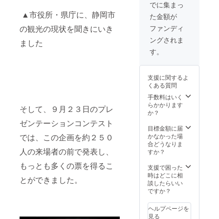
でに集まっ
▲市役所・県庁に、静岡市
た金額が
の観光の現状を聞きにいき
ファンディ
ングされま
ました
す。
支援に関するよ
くある質問
手数料はいく
らかかります
そして、９月２３日のプレ
か？
ゼンテーションコンテスト
目標金額に届
では、この企画を約２５０
かなかった場
合どうなりま
人の来場者の前で発表し、
すか？
もっとも多くの票を得るこ
支援で困った
時はどこに相
とができました。
談したらいい
ですか？
ヘルプページを
見る