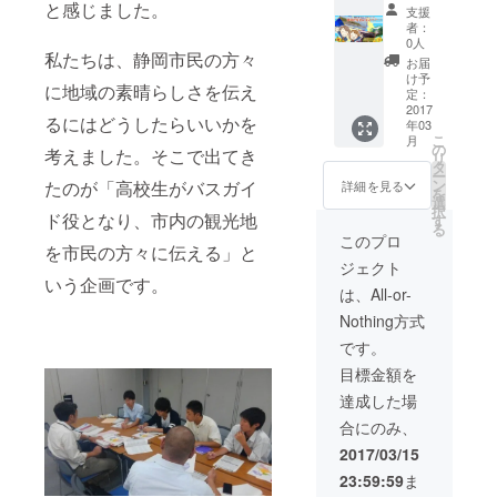
と感じました。
支援
者：
0人
私たちは、静岡市民の方々
お届
け予
に地域の素晴らしさを伝え
定：
2017
るにはどうしたらいいかを
年03
こ
月
の
考えました。そこで出てき
リ
タ
ー
ン
たのが「高校生がバスガイ
詳細を見る
を
選
択
ド役となり、市内の観光地
す
る
このプロ
を市民の方々に伝える」と
ジェクト
いう企画です。
は、All-or-
Nothing方式
です。
目標金額を
達成した場
合にのみ、
2017/03/15
23:59:59
ま