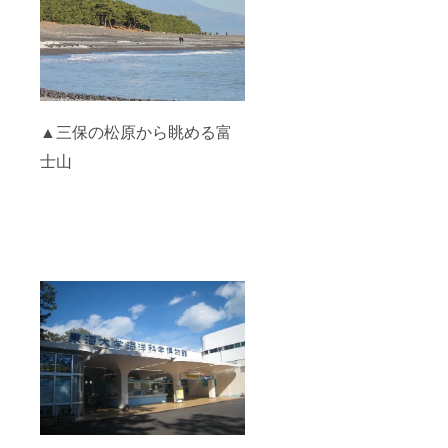
▲三保の松原から眺める富
士山