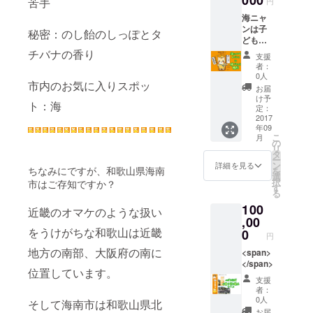
苦手
円
ＵＲ
に、食
糖・酸
海ニャ
Ａ Ｍ
紅は使
のバラ
ンは子
ＡＳＴ
いたく
秘密：のし飴のしっぽとタ
ンスよ
どもた
ＥＲ」
ないの
く仕上
ちのた
にてプ
チバナの香り
で、限
げて出
支援
めに動
ラチナ
られた
荷する
者：
きたい
賞を受
いろし
0人
貯蔵み
市内のお気に入りスポッ
です。
賞した
か出せ
かんで
お届
イベン
世界へ
ませ
け予
す。 ま
ト：海
トの趣
誇るお
定：
ん。)
た、橘
旨がそ
2017
酒で
“身体に
本神社
年09
ぐわな
す。 幻
やさし
にて、
こ
月
い場合
の酒米
の
い”が
みなさ
リ
はお断
「愛
タ
テー
まの健
ー
りする
山」を
ン
マ。無
詳細を見る
康とご
ちなみにですが、和歌山県海南
を
ことも
全量使
選
添加。
多幸を
択
市はご存知ですか？
ありま
用して
す
砂糖控
願いご
る
す。ご
いま
えめ。
祈祷を
100
了承く
す。 ま
マーガ
近畿のオマケのような扱い
おこ
ださい
,00
た海南
リンや
なって
ませ。
をうけがちな和歌山は近畿
の誇る
0
ショー
出荷い
円
近隣
紀州漆
トニン
たしま
地方の南部、大阪府の南に
（和歌
<span>
器の瓢
グなど
す。
山市・
</span>
箪杯を
のトラ
位置しています。
有田・
セット
ンス型
支援
海南
に。
脂肪
者：
市・岩
酸、
0人
そして海南市は和歌山県北
出市・
ベーキ
お届