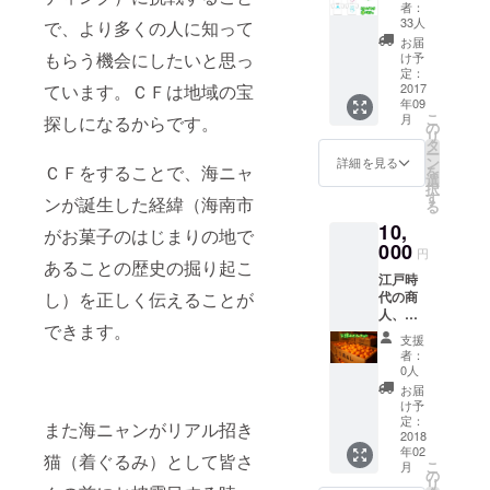
白地に
者：
ピンク
33人
で、より多くの人に知って
文字の
お届
３タイ
もらう機会にしたいと思っ
け予
プから
定：
お選び
2017
ています。ＣＦは地域の宝
年09
いただ
こ
月
探しになるからです。
けま
の
リ
す。 サ
タ
ー
イズは
ン
詳細を見る
ＣＦをすることで、海ニャ
を
男性サ
選
択
イズの
す
ンが誕生した経緯（海南市
る
Ｓ・
10,
Ｍ・
がお菓子のはじまりの地で
Ｌ・Ｘ
000
円
Ｌから
あることの歴史の掘り起こ
江戸時
お選び
代の商
し）を正しく伝えることが
くださ
人、紀
い。
できます。
伊国屋
キッズ
支援
文左衛
サイ
者：
門は、
ズ、女
0人
下津港
性用等
お届
から船
のサイ
け予
出し、
ズ、ご
定：
また海ニャンがリアル招き
嵐を乗
2018
相談に
年02
り越え
応じま
猫（着ぐるみ）として皆さ
こ
月
て江戸
す。
の
リ
にみか