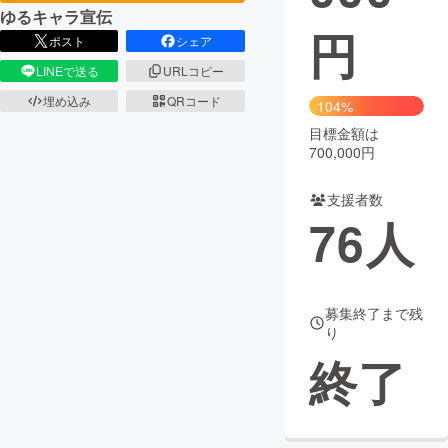
ゆるキャラ宣伝
円
まちづくり・地域活性化
ポスト
シェア
LINEで送る
URLコピー
CAMPFIRE for Social Good
CAMPFIRE Creation
埋め込み
QRコード
104%
CAMPFIREふるさと納税
machi-ya
コミュニティ
目標金額は
700,000円
支援者数
76
人
募集終了まで残
り
終了