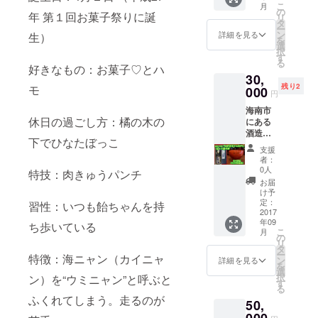
こ
月
度。 そ
て江戸
の
年 第１回お菓子祭りに誕
リ
の時期
にみか
タ
ー
に手に
んを運
ン
詳細を見る
生）
を
入るモ
んだと
選
択
ノを
されて
す
る
使っ
いま
好きなもの：お菓子♡とハ
30,
て、な
す。
残り2
モ
るべく
000
「蔵出
円
ご要望
しみか
海南市
に応じ
ん」は
休日の過ごし方：橘の木の
にある
てお作
収穫し
酒造中
りした
たみか
下でひなたぼっこ
野ＢＣ
いと思
んを土
支援
より最
いま
壁の蔵
者：
高峰の
す。 (ご
に貯蔵
0人
特技：肉きゅうパンチ
日本酒
期待に
し、厳
お届
『純米
は添い
正な温
け予
大吟
たいと
定：
度・湿
習性：いつも飴ちゃんを持
醸 紀
2017
思いま
度管
年09
伊国屋
すが、
ち歩いている
理、品
こ
月
文左衛
どんな
の
質
リ
門』
モノで
タ
チェッ
ー
特徴：海ニャン（カイニャ
1.8ℓ フ
も作れ
ン
クの
詳細を見る
を
ランス
るワケ
選
下、も
択
ン）を“ウミニャン”と呼ぶと
初の日
ではご
す
ぎたて
る
本酒コ
ざいま
の風味
ふくれてしまう。
走るのが
50,
ンクー
せん。
のま
ル「Ｋ
000
とく
ま、