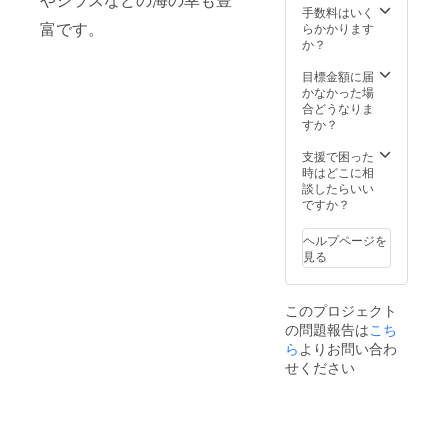
手数料はいく
富です。
らかかります
か？
目標金額に届
かなかった場
合どうなりま
すか？
支援で困った
時はどこに相
談したらいい
ですか？
ヘルプページを
見る
このプロジェクト
の問題報告は
こち
ら
よりお問い合わ
せください