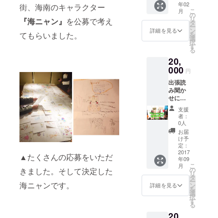
年02
季節に
街、海南のキャラクター
嵐を乗
度・湿
こ
月
より、
り越え
の
度管
リ
『海ニャン』
を公募で考え
多少内
て江戸
タ
理、品
ー
容が異
にみか
ン
質
詳細を見る
を
てもらいました。
なる場
んを運
選
チェッ
択
合があ
んだと
す
クの
る
りま
されて
下、も
20,
す。 ●
いま
ぎたて
下津み
000
す。
の風味
円
かんに
「蔵出
のま
出張読
ついて
しみか
ま、
み聞か
江戸時
ん」は
糖・酸
せにつ
代の商
収穫し
のバラ
いては
人、紀
たみか
ンスよ
支援
近隣
伊国屋
んを土
く仕上
者：
（和歌
文左衛
壁の蔵
0人
げて出
山市・
門は、
に貯蔵
荷する
お届
有田・
下津港
し、厳
け予
貯蔵み
海南
から船
定：
正な温
かんで
市・岩
2017
出し、
度・湿
す。 ま
▲たくさんの応募をいただ
年09
出市・
嵐を乗
度管
た、橘
こ
月
紀美
り越え
の
理、品
きました。そして決定した
本神社
リ
野）を
て江戸
タ
質
にて、
ー
予定し
海ニャンです。
にみか
ン
チェッ
詳細を見る
みなさ
を
ていま
んを運
選
クの
まの健
択
す（交
んだと
す
下、も
康とご
る
通費込
されて
ぎたて
多幸を
20,
み）。
いま
の風味
願いご