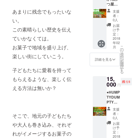
つ屋さ
江戸時
んお菓
代の商
あまりに残念でもったいな
支援
子セッ
人、紀
者：
ト 5000
伊国屋
い。
0人
円相当
文左衛
お届
のお菓
この素晴らしい歴史を伝え
門は、
け予
子詰め
下津港
定：
ていかなくては。
合わせ
2018
から船
年02
※季節に
出し、
お菓子で地域を盛り上げ、
こ
月
より、
嵐を乗
の
リ
多少内
り越え
タ
楽しい街にしていこう。
ー
容が異
て江戸
ン
詳細を見る
を
なる場
にみか
選
択
合があ
んを運
す
子どもたちに愛着を持って
る
りま
んだと
15,
す。 ●
もらえるような、楽しく伝
されて
残り5
下津み
000
いま
円
える方法は無いか？
かんに
す。
●HUMP
ついて
「蔵出
TYDUM
江戸時
しみか
PTY
代の商
ん」は
お菓子
人、紀
収穫し
支援
セット
伊国屋
たみか
者：
そこで、地元の子どもたち
5000円
文左衛
んを土
0人
相当の
門は、
壁の蔵
お届
や大人も巻き込み、それぞ
お菓子
下津港
に貯蔵
け予
詰め合
から船
定：
し、厳
れがイメージするお菓子の
わせ ※
2018
出し、
正な温