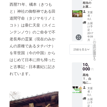
相当の
ンスよ
西暦71年、橘本（きつも
お菓子
く仕上
詰め合
と）神社の御祭神である田
げて出
支援
わせ ※
荷する
者：
道間守命（タジマモリノミ
季節に
貯蔵み
4人
より、
かんで
お届
コト）は垂仁天皇（スイニ
多少内
す。 ま
け予
容が異
定：
た、橘
ンテンノウ）のご命令で不
なる場
2017
本神社
年09
合があ
にて、
老長寿の霊菓（現在のみか
こ
月
りま
の
みなさ
リ
す。
んの原種であるタチバナ）
タ
まの健
ー
ン
康とご
詳細を見る
を
を常世国（今の中国）から
選
多幸を
択
す
願いご
る
はじめて日本に持ち帰った
祈祷を
10,
おこ
と古事記・日本書紀に記さ
000
なって
円
出荷い
れています。
黒地
たしま
Ｔ、白
す。
地に青
文字、
支援
白地に
者：
ピンク
0人
文字の
お届
３タイ
け予
プから
定：