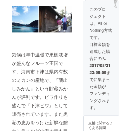
択
す
美野）
る
を予定
このプロ
してい
ジェクト
ます
（交通
は、All-or-
費込
Nothing方式
み）。
それ以
です。
上の地
目標金額を
域は要
相談に
達成した場
気候は年中温暖で果樹栽培
て対応
合にのみ、
予定。
が盛んなフルーツ王国で
2017/08/31
す。海南市下津は県内有数
23:59:59
ま
でに集まっ
のミカンの産地で、『蔵出
た金額が
しみかん』という貯蔵みか
ファンディ
んが評判です。ビワ作りも
ングされま
盛んで『下津ビワ』として
す。
販売されています。また黒
潮の恵みをうけた新鮮な鱧
支援に関するよ
くある質問
やシラスなどの海の幸も豊