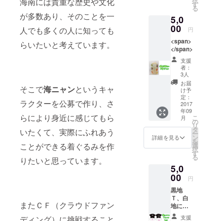
択
海南には貴重な歴史や文化
びいた
す
る
だけま
が多数あり、そのことを一
5,0
せん。
00
人でも多くの人に知っても
円
<span>
らいたいと考えています。
</span>
支援
者：
3人
お届
そこで
海ニャン
というキャ
け予
定：
ラクターを公募で作り、さ
2017
年09
らにより身近に感じてもら
こ
月
の
リ
タ
いたくて、実際にふれあう
ー
ン
詳細を見る
を
選
ことができる着ぐるみを作
択
す
る
りたいと思っています。
5,0
00
円
黒地
Ｔ、白
またＣＦ（クラウドファン
地に青
文字、
支援
ディング）に挑戦すること