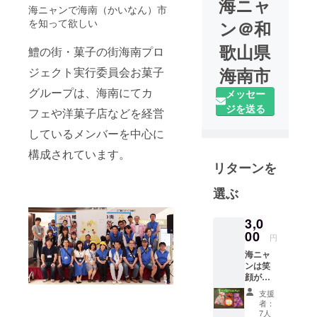
海ニャ
海ニャンで海南（かいなん）市
を知って欲しい
ン＠和
歌山県
鱧の街・菓子の街海南プロ
海南市
ジェクト実行委員会お菓子
グループは、海南にてカ
メッセー
ジを送る
フェや洋菓子店などを経営
しているメンバーを中心に
構成されています。
リターンを
選ぶ
3,0
00
円
海ニャ
ンは笑
顔が大
好き♡
支援
お菓子
者：
の魅力
7人