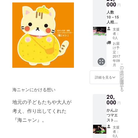
それ以
000
す。
のま
祈祷を
円
上の地
「蔵出
ま、
おこ
人数
域は要
しみか
糖・酸
なって
10－15
相談に
ん」は
のバラ
出荷い
人程
て対応
収穫し
ンスよ
たしま
度 所
予定。
たみか
く仕上
す。
支援
要時
んを土
げて出
者：
間 約2
壁の蔵
0人
荷する
時間
に貯蔵
貯蔵み
お届
内容
し、厳
け予
かんで
季節に
定：
正な温
す。 ま
応じた
2017
度・湿
た、橘
年09
アイシ
度管
本神社
こ
月
ング
の
理、品
にて、
リ
クッ
タ
質
みなさ
ー
キー 講
ン
チェッ
詳細を見る
まの健
を
師紹
選
クの
康とご
択
介
す
下、も
多幸を
海ニャンにかける想い
る
risapan
ぎたて
願いご
20,
堀田理
の風味
祈祷を
沙（日
000
地元の子どもたちや大人が
のま
おこ
円
本アイ
ま、
なって
かんぶ
考え、作り出してくれた
シング
糖・酸
出荷い
つマエ
クッ
のバラ
たしま
『海ニャン』。
ストロ
キー協
ンスよ
す。
上級資
会 認定
く仕上
支援
格をも
講師）
げて出
者：
つ野田
近隣
0人
荷する