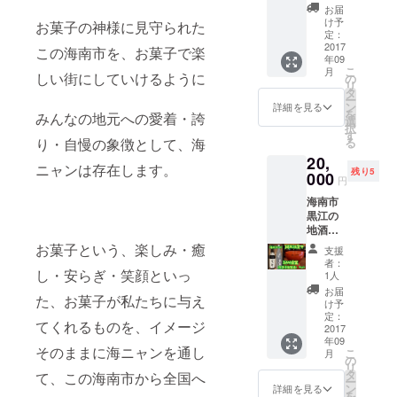
智也さ
（和歌
貯蔵み
お届
んに、
山市・
け予
かんで
お菓子の神様に見守られた
日本の
有田・
定：
す。 ま
古来か
2017
海南
この海南市を、お菓子で楽
た、橘
年09
らの知
市・岩
本神社
こ
月
恵がつ
しい街にしていけるように
出市・
の
にて、
リ
まった
紀美
タ
みなさ
ー
伝統的
野）を
ン
詳細を見る
まの健
を
みんなの地元への愛着・誇
な自然
予定し
選
康とご
択
食材で
ていま
す
多幸を
る
り・自慢の象徴として、海
ある
す（交
願いご
20,
「かん
通費込
祈祷を
ニャンは存在します。
残り5
ぶつ」
000
み）。
おこ
円
につい
それ以
なって
海南市
て、ま
上の地
出荷い
黒江の
た健康
域は要
たしま
地酒
につい
相談に
す。
『黒
ての食
て対応
お菓子という、楽しみ・癒
支援
牛』を
育講座
予定。
者：
紀州漆
し・安らぎ・笑顔といっ
をおこ
1人
器の杯
ないま
お届
た、お菓子が私たちに与え
で晩酌
す。 近
け予
してみ
隣（和
定：
てくれるものを、イメージ
ません
2017
歌山
年09
か。 伝
市・有
そのままに海ニャンを通し
こ
月
統工芸
田・海
の
リ
士 日
南市・
タ
て、この海南市から全国へ
ー
展作
岩出
ン
詳細を見る
を