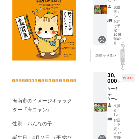
ある澄
て 各
んだ口
支援
5000円
当たり
者：
相当の
とフ
0人
お菓子
レッ
お届
詰め合
シュな
け予
わせ ※
香り、
定：
季節に
2018
ふんわ
年02
より、
りと広
こ
月
多少内
がる米
の
リ
容が異
の優し
タ
ー
なる場
い甘味
ン
詳細を見る
を
合があ
と存在
選
択
りま
感のあ
す
る
す。 ●
る酸味
30,
下津み
のバラ
残り10
かんに
000
ンスが
円
ついて
絶妙な
ケーキ
江戸時
幻のお
は、
代の商
酒で
ケーキ
人、紀
す。
海南市のイメージキャラク
工房＊
伊国屋
支援
天花＊
ター『海ニャン』
文左衛
者：
のケー
門は、
1人
キで
下津港
お届
性別：おんなの子
す。 直
から船
け予
径 約19
出し、
定：
㎝。8人
2017
嵐を乗
誕生日：4月２日 （平成27
年09
分程
り越え