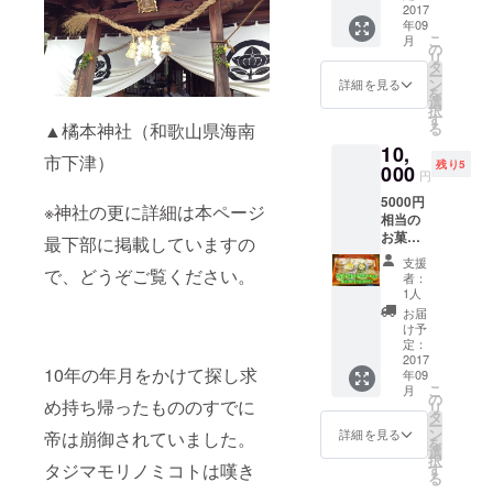
お選び
2017
年09
いただ
こ
月
けま
の
リ
す。 サ
タ
ー
イズは
ン
詳細を見る
を
男性サ
選
択
イズの
す
る
▲橘本神社（和歌山県海南
Ｓ・
10,
Ｍ・
市下津）
残り5
Ｌ・Ｘ
000
円
Ｌから
5000円
お選び
※神社の更に詳細は本ページ
相当の
くださ
お菓子
い。
最下部に掲載していますの
詰め合
キッズ
支援
わせ ※
で、どうぞご覧ください。
サイ
者：
季節に
ズ、女
1人
より、
性用等
お届
多少内
のサイ
け予
容が異
ズ、ご
定：
なる場
2017
相談に
10年の年月をかけて探し求
年09
合があ
応じま
こ
月
りま
す。
の
め持ち帰ったもののすでに
リ
す。
タ
ー
ン
詳細を見る
帝は崩御されていました。
を
選
択
タジマモリノミコトは嘆き
す
る