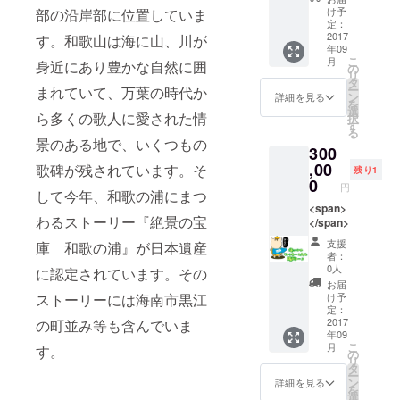
紀美
ングパ
け予
部の沿岸部に位置していま
野）を
定：
ウダー
予定し
2017
す。和歌山は海に山、川が
や保存
年09
ていま
料、食
こ
月
身近にあり豊かな自然に囲
す（交
の
紅など
リ
通費込
タ
も使っ
ー
まれていて、万葉の時代か
み）。
ン
ており
詳細を見る
を
それ以
選
ませ
ら多くの歌人に愛された情
択
上の地
す
ん。 (上
る
域は要
にのせ
景のある地で、いくつもの
300
相談に
るデコ
て対応
,00
歌碑が残されています。そ
レー
残り1
予定。
0
ション
円
して今年、和歌の浦にまつ
の飾り
<span>
につい
わるストーリー『絶景の宝
</span>
ては、
すべて
支援
庫 和歌の浦』が日本遺産
無添加
者：
ではご
0人
に認定されています。その
ざいま
お届
せん) 近
け予
ストーリーには海南市黒江
定：
隣（和
2017
の町並み等も含んでいま
歌山
年09
市・有
こ
月
す。
の
田・海
リ
タ
南市・
ー
ン
岩出
詳細を見る
を
選
市・紀