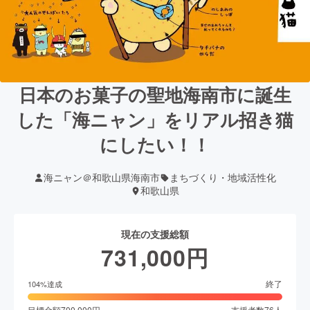
日本のお菓子の聖地海南市に誕生
した「海ニャン」をリアル招き猫
にしたい！！
海ニャン＠和歌山県海南市
まちづくり・地域活性化
和歌山県
現在の支援総額
731,000
円
終了
104
%達成
目標金額
700,000
円
支援者数
76
人