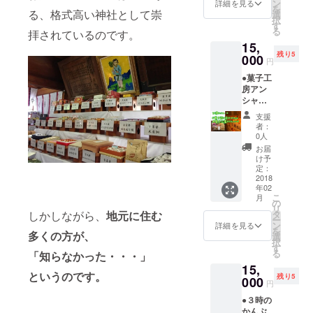
ろ”和歌
こだわ
ン
供いた
詳細を見る
を
山の自
る、格式高い神社として崇
りの
選
だいて
択
慢、南
品。
す
いま
る
拝されているのです。
高梅を
す。
15,
漬け込
残り5
んだ梅
000
円
酒に和
●菓子工
歌山の
房アン
有田み
シャン
かん１
テ お
００%
支援
菓子
果汁を
者：
セット
加えた
0人
5000円
みかん
お届
相当の
梅酒、
け予
お菓子
国内産
定：
詰め合
2018
の素材
年02
わせ ※
をかけ
こ
月
季節に
あわせ
の
リ
より、
た梅酒
タ
しかしながら、
地元に住む
ー
多少内
や梅シ
ン
詳細を見る
を
容が異
多くの方が、
ロップ
選
択
なる場
など選
す
る
「知らなかった・・・」
合があ
び抜か
15,
りま
れた６
というのです。
残り5
す。 ●
000
本で
円
下津み
す。
●３時の
かんに
かんぶ
ついて