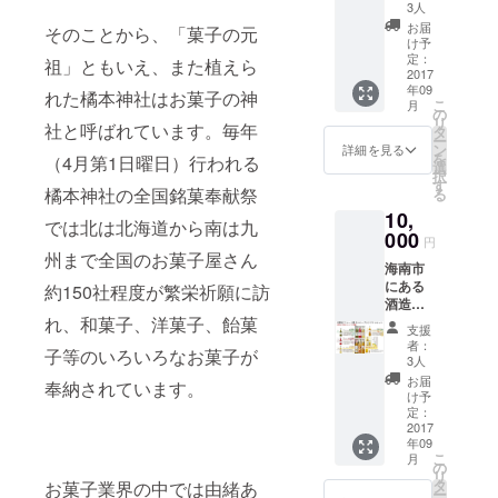
使い、
キーを
3人
手造り
セット
お届
そのことから、「菓子の元
で醸し
でお届
け予
た純米
けしま
定：
祖」ともいえ、また植えら
酒『黒
2017
す。
年09
牛（く
5,000円
れた橘本神社はお菓子の神
こ
月
ろう
相当。
の
リ
し）』
社と呼ばれています。毎年
2万円
タ
ー
は、中
コース
ン
詳細を見る
を
（4月第1日曜日）行われる
言神社
でアイ
選
択
の万葉
シング
す
橘本神社の全国銘菓奉献祭
る
の名水
クッ
10,
「黒牛
キー教
では北は北海道から南は九
の水」
000
室の講
円
と、同
師をし
州まで全国のお菓子屋さん
海南市
水系の
ていた
にある
蔵内の
約150社程度が繁栄祈願に訪
だいて
酒造中
井戸水
る
野ＢＣ
れ、和菓子、洋菓子、飴菓
を精密
risapan
支援
が女子
濾過し
堀田理
者：
子等のいろいろなお菓子が
が胸
た仕込
沙（日
3人
キュン
み水を
本アイ
お届
奉納されています。
する
用い、
シング
け予
セット
麹と酛
定：
クッ
をご用
2017
米には
キー協
年09
意しま
山田錦
会 認定
こ
月
した。
を使っ
の
講師）
リ
“梅どこ
ている
タ
にご提
お菓子業界の中では由緒あ
ー