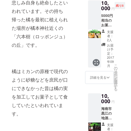
10,
悲しみ自身も絶命したとい
残り5
000
円
われています。その持ち
5000円
帰った橘を最初に植えられ
相当の
お菓子
た場所が橘本神社近くの
詰め合
支援
わせ ※
「六本樹（ロッポンジュ）
者：
季節に
2人
より、
の丘」です。
お届
多少内
け予
容が異
定：
なる場
2017
年09
合があ
こ
月
りま
の
リ
橘はミカンの原種で現代の
す。 海
タ
ー
南産の
ン
詳細を見る
ように砂糖などを庶民が口
を
素材を
選
択
つかっ
す
にできなかった昔は橘の実
る
ている
10,
ものも
を加工してお菓子として食
含む
000
円
ベーグ
していたといわれていま
海南市
ルと海
す。
黒江の
ニャン
地酒。
のアイ
本物の
シング
支援
素材を
クッ
者：