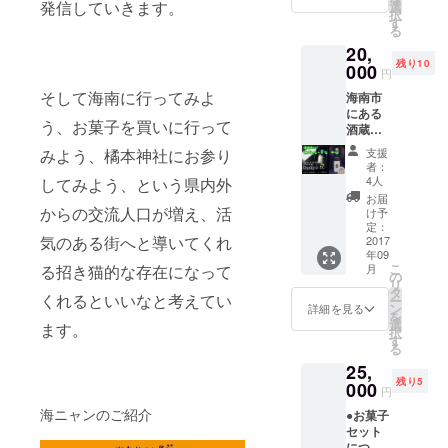
家 漆
市・紀
発信していきます。
選
択
芸家林
美野）
す
る
克彦氏
を予定
20,
作の根
してい
残り10
来塗
000
ます
円
（ねご
（交通
そして海南に行ってみよ
海南市
ろぬ
費込
にある
り）の
み）。
う、お菓子を買いに行って
酒蔵中
瓢箪杯
それ以
野ＢＣ
の一
上の地
支援
みよう、橘本神社にお参り
が生み
品。
域は要
者：
だす
相談に
4人
してみよう、という県内外
幻の酒
て対応
お届
『Ｃｈ
からの交流人口が増え、活
予定。
け予
ｏｋｙ
定：
気のある街へと導いてくれ
ｕ－
2017
年09
５℃』
こ
月
る招き猫的な存在になって
－５℃
の
リ
の氷室
タ
くれるといいなと考えてい
ー
蔵庫で
ン
詳細を見る
を
長い年
選
ます。
択
月をか
す
る
けて大
25,
切に熟
残り5
成され
000
円
た生
海ニャンのご紹介
●お菓子
酒。 透
セット
明感の
につい