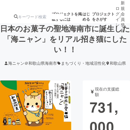
新
ロ
規
グ
会
プロジェクトを掲
はじ
プロジェクト
/
載するには
める
をさがす
イ
員
ン
登
日本のお菓子の聖地海南市に誕生した
録
「海ニャン」をリアル招き猫にした
い！！
人気のプロ
注目のリ
注目の新着プロ
募集終了が近いプ
もうすぐ公開
ジェクト
ターン
ジェクト
ロジェクト
されます
海ニャン＠和歌山県海南市
まちづくり・地域活性化
和歌山県
アート・写真
音楽
現在の支援総
テクノロジー・ガジェット
ゲーム・サ
額
731,
映像・映画
書籍・雑誌
000
ビジネス・起業
チャレンジ