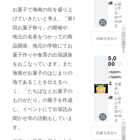
も知っ
お届
てる海
け予
お菓子で海南の街を盛り上
ニャン
定：
が配る
2017
げていきたいと考え、「第1
年09
飴ちゃ
こ
月
回お菓子祭り」の開催や、
んはみ
の
リ
んなを
タ
ー
地元の名産をつかっての商
幸せに
ン
詳細を見る
を
してく
選
品開発、地元の学校にてお
択
れま
す
る
す。 き
菓子作りや食育の出張講座
5,0
んちゃ
く袋を
00
をおこなっています。また
円
開ける
<span>
海南がお菓子のはじまりの
と海
</span>
ニャン
地であることを伝えるべ
からの
支援
贈り物
者：
く、「たちばなとお菓子の
のあめ
3人
ちゃん
お届
ものがたり」の冊子を作成
が入っ
け予
ている
定：
し、イベントにて出張読み
2017
よ。 き
年09
んちゃ
聞かせ等の活動もしていま
こ
月
く袋の
の
リ
す。
色は3
タ
ー
色、色
ン
詳細を見る
を
はお選
選