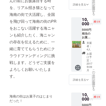
んの前にお披露目する時
タ
ー
んを運
ン
詳細を見る
を
を、リアル招き猫となって
んだと
選
択
されて
す
る
海南の街で大活躍し、全国
いま
10,
す。
を飛び回って海南の街のPR
残り5
「蔵出
000
円
しみか
をおこない活躍する海ニャ
5000円
ん」は
相当の
収穫し
ンも紹介したく、海ニャン
お菓子
たみか
詰め合
の存在を伝えるために、一
んを土
支援
わせ ※
壁の蔵
者：
緒に育ててもらうためにク
季節に
に貯蔵
4人
より、
し、厳
お届
ラウドファンディングに挑
多少内
正な温
け予
容が異
度・湿
定：
戦します。どうぞご支援を
なる場
2017
度管
年09
合があ
理、品
よろしくお願いいたしま
こ
月
りま
質
の
リ
す。
チェッ
す。
タ
ー
クの
ン
詳細を見る
を
下、も
選
択
ぎたて
す
る
の風味
10,
のま
海南の街はお菓子のはじまり
残り5
000
ま、
円
だった！
糖・酸
5000円
のバラ