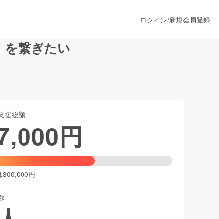
ログイン
/
新規会員登録
】を繋ぎたい
うすぐ公開されます
支援総額
プロダクト
7,000
円
ファッション
スポーツ
00,000円
数
ア
ソーシャルグッド
人