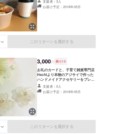
支援者：3人
豆腐のパンケーキです。 コーヒーは
お届け予定：2018年05月
大山崎自慢のコーヒ屋さん「大山崎
COFFEE ROASTERS」の豆を使用
しています。 ※無期限です。 ※月の
開業予定は当初1-2回。 開業場所と
日時はホームページとFacebookで
告知します。京都府乙訓郡大山崎町
と長岡京市が中心となり、はじめは
このリターンを選択する
る
JR山崎駅前で行われるイベントから
出店予定です。
3,000
円
残り
15
お礼のカードと、子育て雑貨専門店
Hachiより本物のアジサイで作った
ハンドメイドアクセサリーをプレゼ
ントします。 1枚ずつ花びらをレジ
支援者：0人
ンでコーティングして重ねて作った
お届け予定：2018年05月
繊細でかわいいアクセサリーです。
この春おすすめの一品です。 ピアス
かイヤリングどちらも対応可能で
す。購入時にピアスかイヤリングの
ご希望をお伝え下さい。希望がなけ
ればピアスで配送いたします。
このリターンを選択する
る