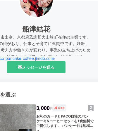
船津結花
木市出身。京都府乙訓郡大山崎町在住の主婦です。
半の娘がおり、仕事と子育てに奮闘中です。妊娠、
に考え方や働き方が変わり、事業の立ち上げのため
aavoにてクラウドファウンディングにチャレンジ
aco-pancake-coffee.jimdo.com/
した。
メッセージを送る
を選ぶ
3,000
円
残り
30
お礼のカードとPACO自慢のパン
ケーキ&コーヒーセットを1食無料で
ご提供します。 パンケーキは地域の
素材を使ったふわふわモチモチのお