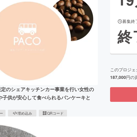
募集終
CAMPFIRE for Social Good
CAMPFIRE Creation
終
CAMPFIREふるさと納税
machi-ya
コミュニティ
このプロジェ
187,000
円の
限定のシェアキッチンカー事業を行い女性の
や子供が安心して食べられるパンケーキと
ピー
埋め込み
QRコード