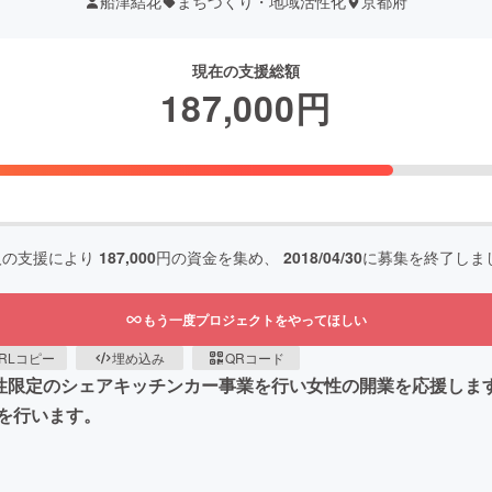
船津結花
まちづくり・地域活性化
京都府
現在の支援総額
187,000
円
人の支援により
187,000
円の資金を集め、
2018/04/30
に募集を終了しま
もう一度プロジェクトをやってほしい
RLコピー
埋め込み
QRコード
女性限定のシェアキッチンカー事業を行い女性の開業を応援しま
を行います。