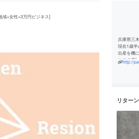
域×女性×3万円ビジネス]
兵庫県三
現在1歳
出産を機
にこの度f
http://p
いたしま
リターン