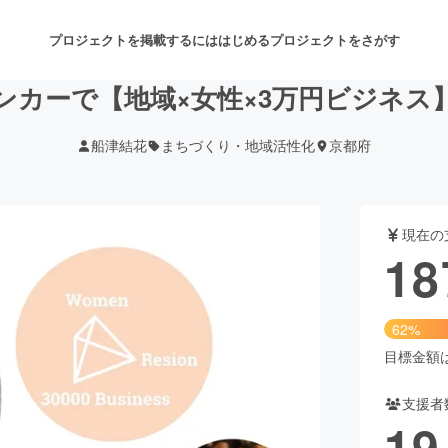
プロジェクトを掲載するには
はじめる
プロジェクトをさがす
ンカーで【地域×女性×3万円ビジネス
船津結花
まちづくり・地域活性化
京都府
注目のリターン
注目の新着プロジェクト
募集終了が近いプロジェクト
も
現在の
音楽
舞台・パフォーマンス
18
ゲーム・サービス開発
フード・飲食店
62%
書籍・雑誌出版
アニメ・漫画
目標金額は3
支援者
チャレンジ
ビューティー・ヘルスケ
19