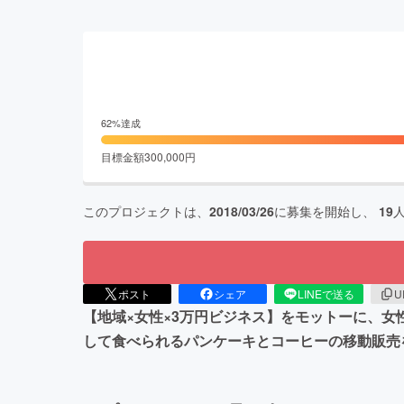
62
%達成
目標金額
300,000
円
このプロジェクトは、
2018/03/26
に募集を開始し、
19
ポスト
シェア
LINEで送る
U
【地域×女性×3万円ビジネス】をモットーに、
して食べられるパンケーキとコーヒーの移動販売