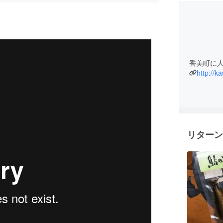
香美町に
http://k
リターン