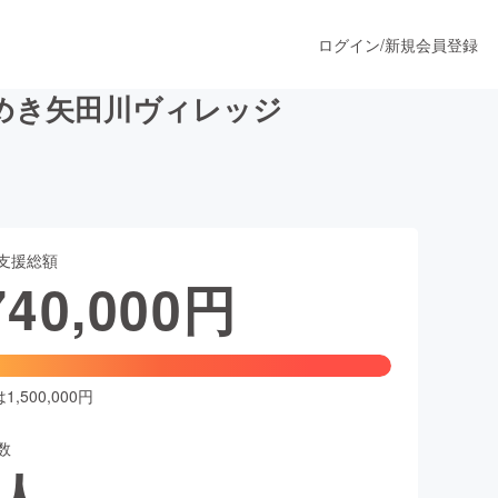
ログイン
/
新規会員登録
めき矢田川ヴィレッジ
うすぐ公開されます
支援総額
プロダクト
740,000
円
ファッション
スポーツ
,500,000円
数
ア
ソーシャルグッド
人