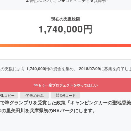
香住JC×ジカキン
コミュニティ
兵庫県
現在の支援総額
1,740,000
円
人の支援により
1,740,000
円の資金を集め、
2018/07/09
に募集を終了し
もう一度プロジェクトをやってほしい
RLコピー
埋め込み
QRコード
ストで準グランプリを受賞した政策『キャンピングカーの聖地香
ゆの里矢田川を兵庫県初のRVパークにします。