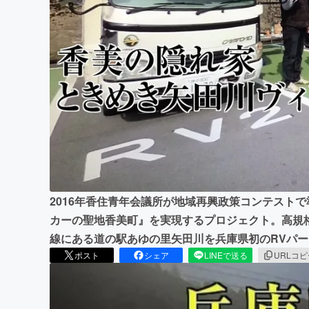
まちづくり・地域活性化
2016年香住青年会議所が地域再興政策コンテスト
カーの聖地香美町』を実現するプロジェクト。高規
線にある道の駅あゆの里矢田川を兵庫県初のRVパ
ポスト
シェア
LINEで送る
URLコ