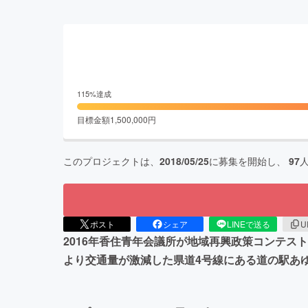
115
%達成
目標金額
1,500,000
円
このプロジェクトは、
2018/05/25
に募集を開始し、
97
ポスト
シェア
LINEで送る
U
2016年香住青年会議所が地域再興政策コンテ
より交通量が激減した県道4号線にある道の駅あ