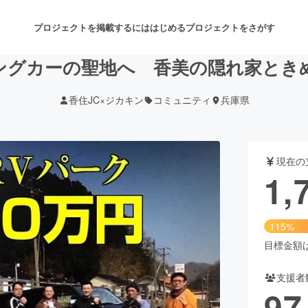
プロジェクトを掲載するには
はじめる
プロジェクトをさがす
ングカーの聖地へ 香美の隠れ家とき
香住JC×ジカキン
コミュニティ
兵庫県
注目のリターン
注目の新着プロジェクト
募集終了が近いプロジェクト
も
現在の
音楽
舞台・パフォーマンス
1,
ゲーム・サービス開発
フード・飲食店
115%
書籍・雑誌出版
アニメ・漫画
目標金額は1
支援者
チャレンジ
ビューティー・ヘルスケ
97