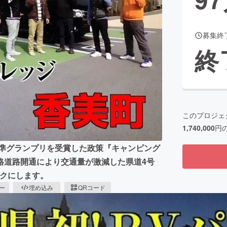
募集終
CAMPFIRE for Social Good
CAMPFIRE Creation
終
CAMPFIREふるさと納税
machi-ya
コミュニティ
このプロジェ
1,740,000
円
で準グランプリを受賞した政策『キャンピング
格道路開通により交通量が激減した県道4号
ークにします。
ピー
埋め込み
QRコード