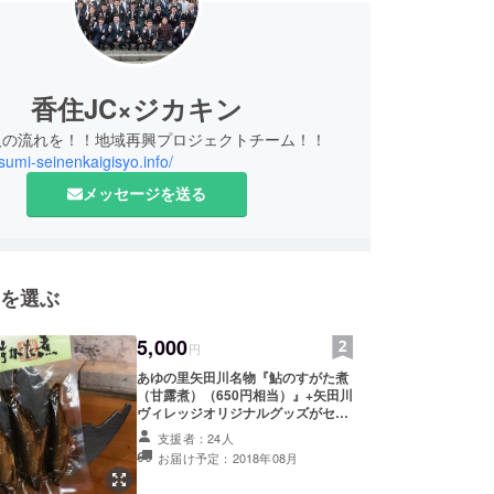
香住JC×ジカキン
人の流れを！！地域再興プロジェクトチーム！！
asumi-seinenkaigisyo.info/
メッセージを送る
を選ぶ
5,000
円
あゆの里矢田川名物『鮎のすがた煮
（甘露煮）（650円相当）』+矢田川
ヴィレッジオリジナルグッズがセッ
トになったコースです。キャンピン
支援者：24人
グカーユーザーには嬉しいRVパー
お届け予定：2018年08月
ク利用券（1泊2日）1枚もセットし
てます。看板明記は口数に関わらず