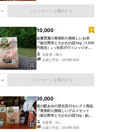
1名称のみとさせていただきます。
※写真画像はイメージです。
このリターンを選択する
る
10,000
円
金賞受賞の香美町の美味しいお米
『板仕野米とろかわの恋1kg（1,000
円相当）』+矢田川ヴィレッジオリ
ジナルグッズがセットになったコー
支援者：56人
スです。キャンピングカーユーザー
お届け予定：2018年08月
には嬉しいRVパーク利用券（1泊2
日）3枚もセットしてます。看板明
記は口数に関わらず1名称のみとさ
せていただきます。 ※写真画像はイ
このリターンを選択する
る
メージです。
30,000
円
道の駅あゆの里矢田川セレクト商品
『香美町の美味しいグルメセット
（板仕野米とろかわの恋1kg・鮎の
すがた煮・べんりで酢・ちょうざめ
支援者：2人
魚醤・むかし海苔かに・岩津ねぎ七
お届け予定：2018年08月
味）約7,000円相当』と矢田川ヴィ