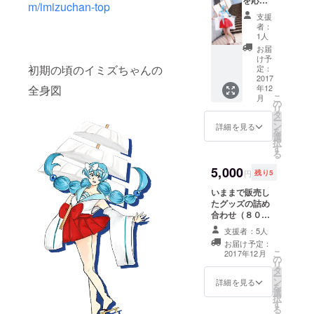
を応援
イミズ
m/imizuchan-top
してい
ちゃん
支援
る証の
を応援
者：
カード
してく
1人
発行い
れた証
お届
たしま
として
け予
す イミ
初期の頃のイミズちゃんの
カード
定：
ズちゃ
2017
を発行
年12
全身図
んのコ
します
こ
月
スプレ
の
リ
イヤー
タ
ー
を県内
ン
詳細を見る
を
のイベ
選
択
ントに
す
る
呼ぶこ
とでき
5,000
円
残り5
ます。
・
いままで販売し
MC ・
たグッズの詰め
ミニラ
合わせ（８００
イブ
０円相当）
支援者：5人
（15
お届け予定：
分）
こ
2017年12月
など
の
リ
できる
タ
ー
限りの
ン
詳細を見る
を
ことを
選
択
いたし
す
る