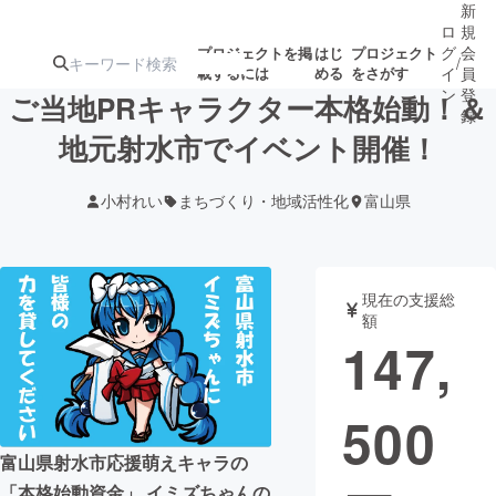
新
ロ
規
グ
会
プロジェクトを掲
はじ
プロジェクト
/
載するには
める
をさがす
イ
員
ン
登
ご当地PRキャラクター本格始動！＆
録
地元射水市でイベント開催！
人気のプロ
注目のリ
注目の新着プロ
募集終了が近いプ
もうすぐ公開
小村れい
まちづくり・地域活性化
富山県
ジェクト
ターン
ジェクト
ロジェクト
されます
アート・写真
音楽
現在の支援総
額
147,
テクノロジー・ガジェット
ゲーム・サ
500
映像・映画
書籍・雑誌
富山県射水市応援萌えキャラの
ビジネス・起業
チャレンジ
「本格始動資金」 イミズちゃんの