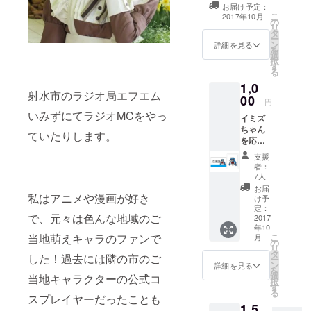
お届け予定：
こ
2017年10月
の
リ
タ
ー
ン
詳細を見る
を
選
択
す
る
1,0
射水市のラジオ局エフエム
00
円
いみずにてラジオMCをやっ
イミズ
ちゃん
ていたりします。
を応援
してく
支援
れた証
者：
として
7人
カード
お届
を発行
私はアニメや漫画が好き
け予
いたし
定：
で、元々は色んな地域のご
ます。
2017
年10
（お名
こ
当地萌えキャラのファンで
月
前とナ
の
リ
ンバー
タ
した！過去には隣の市のご
ー
が入り
ン
詳細を見る
を
ます）
選
当地キャラクターの公式コ
択
イミズ
す
る
ちゃん
スプレイヤーだったことも
1,5
のラン