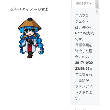
ー
プレイ
ン
詳細を見る
を
ヤーを
選
薬売りのイメージ衣装
択
県外の
す
る
イベン
このプロ
トに呼
ジェクト
ぶこと
できま
は、All-or-
す。 ・
Nothing方式
MC ・
ミニラ
です。
イブ
目標金額を
（15
分）
達成した場
など
合にのみ、
できる
限りの
2017/10/20
ことを
23:59:59
ま
いたし
ます。
でに集まっ
※宿泊が
た金額が
必要な
場合別
ファンディ
ーーーーーーーーーーーー
途料金
ングされま
がかか
ーーーーーーーーーー
る場合
す。
もあり
ます ご
了承下