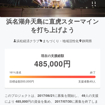
浜名湖弁天島に直虎スターマイン
を打ち上げよう
浜松経済クラブ
まちづくり・地域活性化
静岡県
現在の支援総額
485,000
円
終了
161
%達成
目標金額
300,000
円
支援者数
49
人
このプロジェクトは、
2017/06/21
に募集を開始し、
49
人の支援
により
485,000
円の資金を集め、
2017/07/30
に募集を終了しま