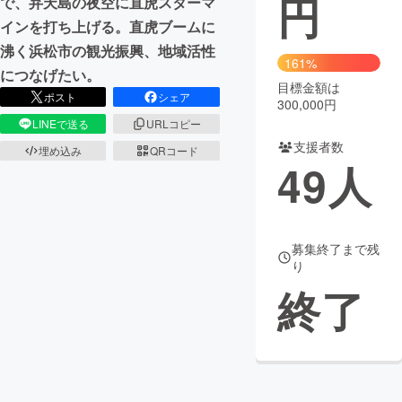
円
で、弁天島の夜空に直虎スターマ
インを打ち上げる。直虎ブームに
まちづくり・地域活性化
沸く浜松市の観光振興、地域活性
161%
につなげたい。
目標金額は
CAMPFIRE for Social Good
CAMPFIRE Creation
ポスト
シェア
300,000円
CAMPFIREふるさと納税
machi-ya
コミュニティ
LINEで送る
URLコピー
支援者数
埋め込み
QRコード
49
人
募集終了まで残
り
終了