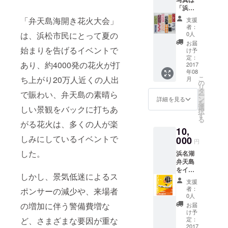
別観覧
「浜松
シート
注染そ
はフェ
「弁天島海開き花火大会」
支援
め」手
ス会場
者：
ぬぐい
の海岸
0人
は、浜松市民にとって夏の
の例で
に面し
お届
す。こ
始まりを告げるイベントで
た花火
け予
れから
を観や
定：
あり、約4000発の花火が打
浜名湖
2017
すい場
年08
弁天島
所にご
こ
ち上がり20万人近くの人出
月
をイ
用意い
の
リ
メージ
たしま
タ
で賑わい、弁天島の素晴ら
ー
した特
す。
ン
詳細を見る
を
製手ぬ
選
しい景観をバックに打ちあ
択
ぐいを
す
る
作り、
がる花火は、多くの人が楽
10,
お返し
しみにしているイベントで
しま
000
円
す。（1
した。
浜名湖
枚） 特
弁天島
別観覧
をイ
シート
しかし、景気低迷によるス
メージ
はフェ
支援
し「浜
ス会場
者：
ポンサーの減少や、来場者
松注染
の海岸
0人
そめ」
に面し
の増加に伴う警備費増な
お届
で製作
た花火
け予
した特
を観や
定：
ど、さまざまな要因が重な
製手ぬ
2017
すい場