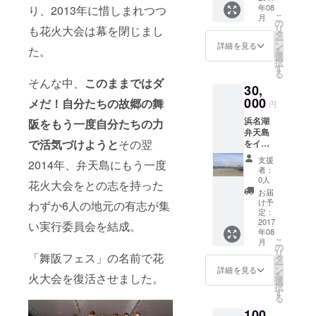
年08
り、2013年に惜しまれつつ
ぐいで
所にご
こ
月
す（1
用意い
の
リ
も花火大会は幕を閉じまし
枚） 特
たしま
タ
ー
別観覧
す。
ン
詳細を見る
た。
を
シート
選
択
はフェ
す
る
ス会場
そんな中、
このままではダ
30,
の海岸
に面し
000
メだ！自分たちの故郷の舞
円
た花火
浜名湖
を観や
阪をもう一度自分たちの力
弁天島
すい場
で活気づけようと
その翌
をイ
所にご
メージ
用意い
支援
2014年、弁天島にもう一度
し「浜
たしま
者：
松注染
す。
0人
花火大会をとの志を持った
そめ」
お届
で製作
け予
わずか6人の地元の有志が集
した特
定：
製手ぬ
2017
い実行委員会を結成。
年08
ぐいで
こ
月
す（1
の
リ
枚） 特
「舞阪フェス」の名前で花
タ
ー
別観覧
ン
詳細を見る
を
火大会を復活させました。
シート
選
択
はフェ
す
る
ス会場
100
の海岸