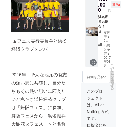
に面し
,00
残り2
た花火
0
円
を観や
すい場
浜名湖
所にご
弁天島
用意い
をイ
たしま
メージ
支援
す。 特
し「浜
者：
別観覧
松注染
▲フェス実行委員会と浜松
0人
シー
そめ」
お届
経済クラブメンバー
ト：ご
で製作
け予
家族・
した特
定：
お友達
製手ぬ
2017
年08
でご
ぐいで
こ
月
ゆっく
す（1
の
リ
りと花
枚） 特
タ
2015年、そんな地元の有志
ー
火をご
別観覧
ン
詳細を見る
を
覧くだ
シート
選
の熱い志に共感し、自分た
択
さい。
はフェ
す
る
ス会場
ちもその熱い思いに応えた
このプロ
の海岸
ジェクト
に面し
いと私たち浜松経済クラブ
た花火
は、All-or-
は「舞阪フェス」に参加。
を観や
Nothing方式
すい場
舞阪フェスから「浜名湖弁
所にご
です。
用意い
天島花火フェス」へと名称
目標金額を
たしま