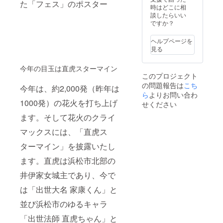
た「フェス」のポスター
時はどこに相
談したらいい
ですか？
ヘルプページを
見る
今年の目玉は直虎スターマイン
このプロジェクト
の問題報告は
こち
今年は、約2,000発（昨年は
ら
よりお問い合わ
1000発）の花火を打ち上げ
せください
ます。そして花火のクライ
マックスには、「直虎ス
ターマイン」を披露いたし
ます。直虎は浜松市北部の
井伊家女城主であり、今で
は「出世大名 家康くん」と
並び浜松市のゆるキャラ
「出世法師 直虎ちゃん」と