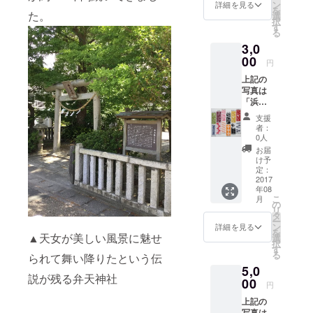
る経済団体
ン
詳細を見る
を
た。
選
です。浜松
択
す
地域の若手
る
3,0
経済人で組
00
織され、自
円
主的に運営
上記の
写真は
されてお
「浜松
り、自己研
注染そ
支援
鑽をテーマ
め」手
者：
ぬぐい
0人
にさまざま
の例で
お届
な問題につ
す。こ
け予
れから
いて調査・
定：
浜名湖
2017
研究し活動
年08
弁天島
こ
月
をしており
をイ
の
リ
メージ
タ
ます。
ー
した特
ン
詳細を見る
を
製手ぬ
▲天女が美しい風景に魅せ
選
択
ぐいを
す
る
られて舞い降りたという伝
作り、
5,0
お返し
説が残る弁天神社
しま
00
円
す。（1
上記の
枚） 特
写真は