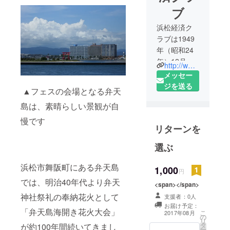
ブ
浜松経済ク
ラブは1949
年（昭和24
年）12月
http://www.hec.gr.jp
『遠州地方
メッセー
の経済復興
ジを送る
▲フェスの会場となる弁天
は若き我ら
島は、素晴らしい景観が自
経済人の手
で！』をス
慢です
リターンを
ローガン
に、浜松商
選ぶ
工会議所の
支援を得て
浜松市舞阪町にある弁天島
1,000
円
結成され、
では、明治40年代より弁天
<span></span>
今年度（平
神社祭礼の奉納花火として
成29年度）
支援者：0人
お届け予定：
で68年を迎
「弁天島海開き花火大会」
こ
2017年08月
の
える歴史あ
リ
タ
が約100年間続いてきまし
ー