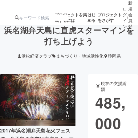
新
ロ
規
グ
会
プロジェクトを掲
はじ
プロジェクト
/
載するには
める
をさがす
イ
員
ン
登
浜名湖弁天島に直虎スターマインを
録
打ち上げよう
人気のプロ
注目のリ
注目の新着プロ
募集終了が近いプ
もうすぐ公開
浜松経済クラブ
まちづくり・地域活性化
静岡県
ジェクト
ターン
ジェクト
ロジェクト
されます
アート・写真
音楽
現在の支援総
額
485,
テクノロジー・ガジェット
ゲーム・サ
000
映像・映画
書籍・雑誌
2017年浜名湖弁天島花火フェス
ビジネス・起業
チャレンジ