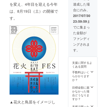
す。 ホ
を変え、4年目を迎える今年
達成した場
テル
合にのみ、
オー
は、8月19日（土）の開催で
シャン
2017/07/30
す。
は、花
23:59:59
ま
火会場
に面し
でに集まっ
た絶好
た金額が
の場所
となり
ファンディ
ます。
ングされま
ご夫
婦・
す。
カップ
ルでご
利用く
支援に関するよ
ださ
くある質問
い。 ※
お部屋
手数料はいく
の写真
らかかります
はイ
か？
メージ
です
目標金額に届
かなかった場
合どうなりま
すか？
▲花火と鳥居をイメージし
支援で困った