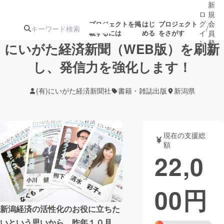
新
ロ
規
グ
会
プロジェクトを掲
はじ
プロジェクト
/
載するには
める
をさがす
イ
員
ン
登
にいがた経済新聞（WEB版）を刷新
録
し、発信力を強化します！
人気のプロ
注目のリ
注目の新着プロ
募集終了が近いプ
もうすぐ公開
(有)にいがた経済新聞社
書籍・雑誌出版
新潟県
ジェクト
ターン
ジェクト
ロジェクト
されます
アート・写真
音楽
現在の支援総
額
22,0
テクノロジー・ガジェット
ゲーム・サ
00
円
映像・映画
書籍・雑誌
新潟経済の活性化のお役に立ちた
ビジネス・起業
チャレンジ
いという思いから、昨年１０月、