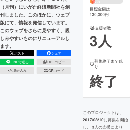
16%
（月刊）にいがた経済新聞社を創
目標金額は
まちづくり・地域活性化
130,000円
刊しました。このほかに、ウェブ
版にて、情報を発信しています。
支援者数
CAMPFIRE for Social Good
CAMPFIRE Creation
このウェブをさらに見やすく、親
3
人
CAMPFIREふるさと納税
machi-ya
コミュニティ
しみやすいものにリニューアルし
ます。
ポスト
シェア
募集終了まで残
LINEで送る
URLコピー
り
埋め込み
QRコード
終了
このプロジェクトは、
2017/08/10
に募集を開始
し、
3
人の支援により