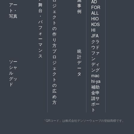
AD
アー
舞
ジ
事
FOR
ト・
台
ェ
例
ALL
写真
・
ク
HIO
パ
ト
KOS
フ
の
HI
ォ
作
JFA
ー
り
クラ
マ
方
ウド
ン
プ
統
ファ
ス
ロ
計
ン
ソー
ジ
デ
ディ
シャ
ェ
ー
ング
ル
ク
タ
mac
グッ
ト
hi-ya
ド
の
補助
広
金申
め
請サ
方
ポー
ト
「QRコード」は株式会社デンソーウェーブの登録商標です。