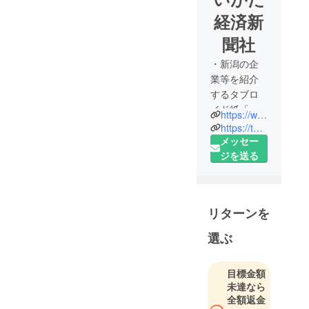
経済新
聞社
・新潟の企
業等を紹介
するタブロ
イド紙「に
https://www.niikei.jp/
いがた経済
https://twitter.com/chushokawara2
新聞」は２
メッセー
０１６年１
ジを送る
０月１０日
の創刊で、
毎月１０日
リターンを
発売してい
ます。新潟
選ぶ
で頑張る中
小・ベン
目標金額
チャー企業
未達なら
を紹介して
全額返金
いるほか、