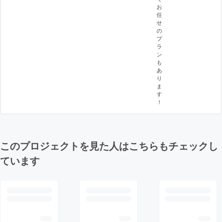
お
任
せ
の
プ
ラ
ン
も
あ
り
ま
す
！
このプロジェクトを見た人はこちらもチェックし
ています