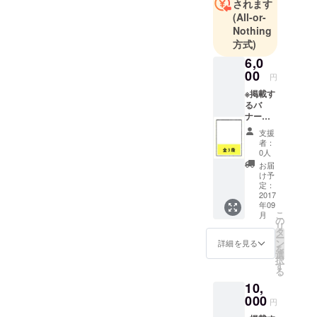
されます
マッチング
(All-or-
につながる
Nothing
方式)
情報などを
掲載してい
6,0
00
ます。
円
また、ｗｅ
※掲載す
るバ
ｂでも、ほ
ナー
ぼ毎日
（縦75
支援
ニュースを
ピクセ
者：
ル×横
配信してい
0人
150ピク
お届
ます。
セル）
け予
・にいがた
があ
定：
り、当
2017
経済新聞ｅ
年09
社でバ
こ
コマースサ
月
ナー作
の
リ
成の必
イト「にい
タ
ー
要がな
ン
詳細を見る
がた丸ごと
を
い場合
選
択
市場」で新
・リ
す
る
ニュー
潟を全国発
10,
アルし
信！
たウェ
000
円
新潟の中小
ブへの