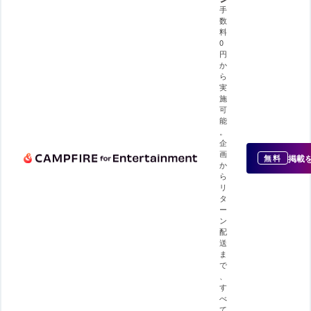
手
数
料
0
円
か
ら
実
施
可
能
。
企
画
掲載
無料
か
ら
リ
タ
ー
ン
配
送
ま
で
、
す
べ
て