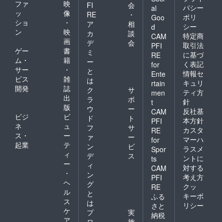
ファ
映
FI
会
バシー
al
ッ
像
RE
・
ポリ
Goo
ショ
・
ア
相
シー
d
ン
映
カ
談
特定商
CAM
画
デ
会
取引法
PFI
ゲー
書
ミ
に基づ
RE
ム・
籍
ー
く表記
for
サー
・
と
情報セ
Ente
ビス
雑
は
キュリ
rtain
開発
誌
ク
サ
ティ方
men
出
ラ
ポ
針
t
版
ウ
ー
反社基
CAM
ビジ
ビ
ド
ト
本方針
PFI
ネ
ュ
フ
サ
カスタ
RE
ス・
ー
ァ
ー
マーハ
for
起業
テ
ン
ビ
ラスメ
Spor
ィ
デ
ス
ントに
ts
ー
ィ
対する
CAM
・
ン
考え方
PFI
ヘ
グ
クッ
RE
ル
と
キーポ
ふる
ス
は
リシー
さと
ケ
プ
実
納税
ア
ロ
施