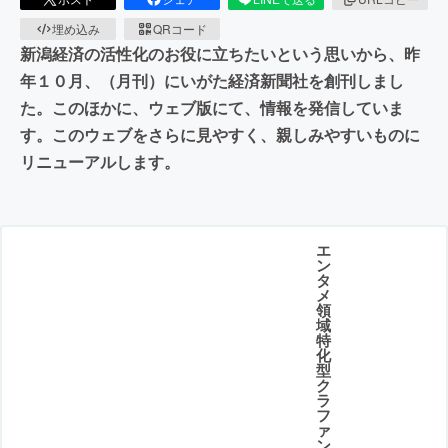
埋め込み
QRコード
新潟経済の活性化のお役に立ちたいという思いから、昨
年１０月、（月刊）にいがた経済新聞社を創刊しまし
た。このほかに、ウェブ版にて、情報を発信していま
す。このウェブをさらに見やすく、親しみやすいものに
リニューアルします。
エ
ン
タ
メ
領
域
特
化
型
ク
ラ
フ
ァ
ン