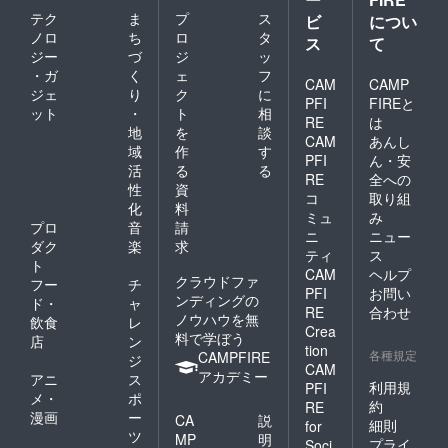
テク
ま
プ
ス
ビ
につい
ノロ
ち
ロ
タ
ス
て
ジー
づ
ジ
ッ
・ガ
く
ェ
フ
CAM
CAMP
ジェ
り
ク
に
PFI
FIREと
ット
・
ト
相
RE
は
地
を
談
CAM
あんし
域
作
す
PFI
ん・安
活
る
る
RE
全への
性
資
コ
取り組
化
料
ミュ
み
プロ
音
請
ニ
ニュー
ダク
楽
求
ティ
ス
ト
CAM
ヘルプ
クラウドファ
フー
チ
PFI
お問い
ンディングの
ド・
ャ
RE
合わせ
ノウハウを無
飲食
レ
Crea
料で学ぼう
店
ン
tion
各種規定
CAMPFIRE
ジ
CAM
アカデミー
アニ
ス
利用規
PFI
メ・
ポ
約
RE
漫画
ー
CA
説
細則
for
ツ
MP
明
プライ
Soci