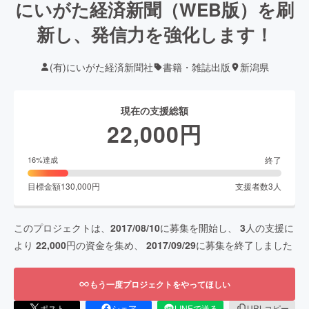
にいがた経済新聞（WEB版）を刷
新し、発信力を強化します！
(有)にいがた経済新聞社
書籍・雑誌出版
新潟県
現在の支援総額
22,000
円
終了
16
%達成
目標金額
130,000
円
支援者数
3
人
このプロジェクトは、
2017/08/10
に募集を開始し、
3
人の支援に
より
22,000
円の資金を集め、
2017/09/29
に募集を終了しました
もう一度プロジェクトをやってほしい
ポスト
シェア
LINEで送る
URLコピー