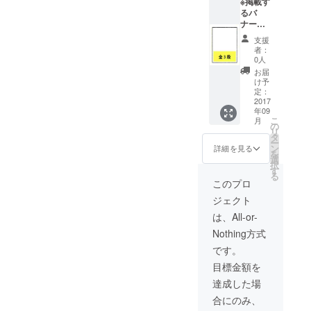
※掲載す
バナー
企業にス
るバ
広告が
ポットを置
ナー
２か月
（縦75
間掲載
いた「にい
支援
ピクセ
させて
者：
がた経済新
ル×横
頂きま
0人
聞」が社長
150ピク
す。 ・
お届
セル）
タブロ
け予
や生産者に
がな
イド判
定：
直接インタ
く、当
2017
「にい
年09
社でバ
ビューして
がた経
こ
月
ナー作
済新
の
商材の発掘
リ
成の必
聞」に
タ
ー
とブラン
要があ
載せる
ン
詳細を見る
を
る場合
お礼広
選
ディングを
択
（含・
告は、
す
行います。
る
作成料
協力し
このプロ
新潟のグル
３００
て頂い
ジェクト
０円）
た企業
メだけでな
・リ
の社名
は、All-or-
く、伝統工
ニュー
を乗せ
Nothing方式
アルし
芸品、工業
た御礼
たウェ
広告
です。
製品、新
ブにバ
（全３
目標金額を
聞・書籍、
ナー広
段）を
告が２
掲載し
チケット、
達成した場
か月間
ます ・
研修旅行や
合にのみ、
掲載さ
広告掲