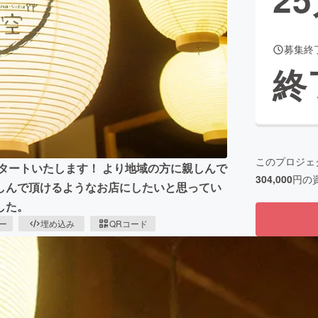
募集終
CAMPFIRE for Social Good
CAMPFIRE Creation
終
CAMPFIREふるさと納税
machi-ya
コミュニティ
このプロジェ
スタートいたします！ より地域の方に親しんで
304,000
円の
しんで頂けるようなお店にしたいと思ってい
した。
ピー
埋め込み
QRコード