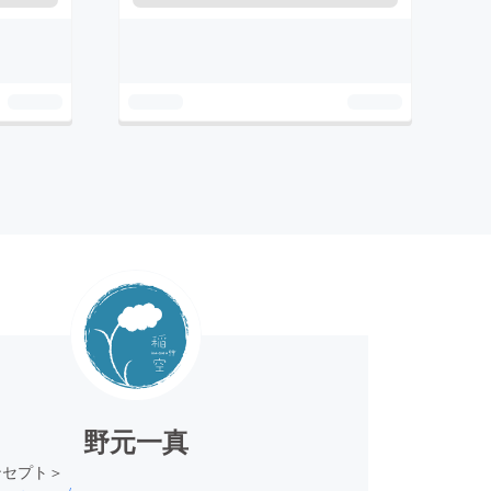
野元一真
ンセプト＞