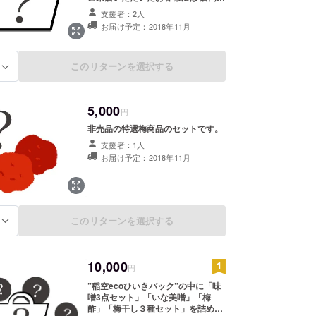
お持ち帰り商品を5％OFFでお買い
支援者：2人
求めいただけます。（期限無し！）
お届け予定：2018年11月
このリターンを選択する
る
5,000
円
非売品の特選梅商品のセットです。
支援者：1人
お届け予定：2018年11月
このリターンを選択する
る
10,000
円
”稲空ecoひいきバック”の中に「味
噌3点セット」「いな美噌」「梅
酢」「梅干し３種セット」を詰め込