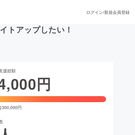
ログイン
/
新規会員登録
ライトアップしたい！
うすぐ公開されます
支援総額
プロダクト
4,000
円
ファッション
スポーツ
00,000円
数
ア
ソーシャルグッド
人