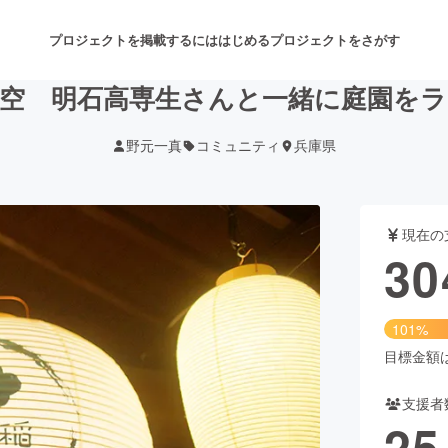
プロジェクトを掲載するには
はじめる
プロジェクトをさがす
空 明石高専生さんと一緒に庭園を
野元一真
コミュニティ
兵庫県
注目のリターン
注目の新着プロジェクト
募集終了が近いプロジェクト
も
現在の
音楽
舞台・パフォーマンス
30
ゲーム・サービス開発
フード・飲食店
101%
書籍・雑誌出版
アニメ・漫画
目標金額は3
支援者
チャレンジ
ビューティー・ヘルスケ
25