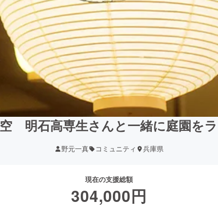
空 明石高専生さんと一緒に庭園を
野元一真
コミュニティ
兵庫県
現在の支援総額
304,000
円