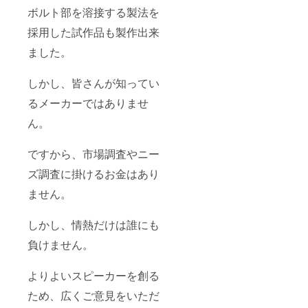
常に内
いて見
ボルト部を溶接する製法を
容の濃
学する
い工場
事が出
採用した試作品も製作出来
見学に
来ま
ました。
なるよ
す。 普
う努力
段は、
しま
現場の
しかし、皆さんが知ってい
す。 ま
作業者
た、終
しか見
るメーカーではありませ
了後に
れない
は意見
場所に
ん。
交換会
ご案内
も予定
しま
してお
す。 非
ですから、市場調査やニー
りま
常に内
ズ調査に掛けるお金はあり
す。 一
容の濃
緒に話
い工場
ません。
し合い
見学に
ながら
なるよ
あなた
う努力
しかし、情熱だけは誰にも
だけの
しま
スピー
す。 ま
負けません。
カーを
た、終
創りま
了後に
しょ
は意見
よりよいスピーカーを創る
う！
交換会
も予定
ため、広くご意見をいただ
してお