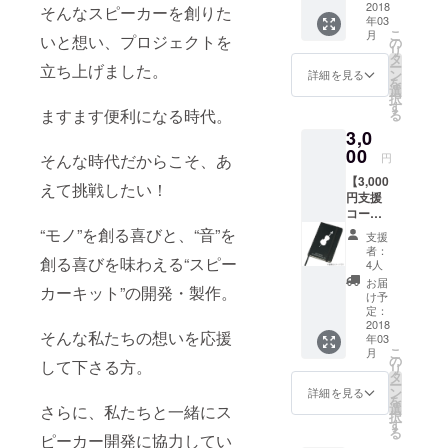
45年
３枚組
2018
そんなスピーカーを創りた
年03
発表会
部員 足立
こ
月
いと想い、プロジェクトを
開催記
の
貴昭
リ
念のオ
タ
ー
立ち上げました。
専門
リジナ
ン
詳細を見る
を
ルデザ
選
分野：電子
択
インの
す
ますます便利になる時代。
る
制御 ソフ
ハガキ
3,0
です。
ト開発
実際に
00
そんな時代だからこそ、あ
円
オー
パート
ディオ歴：8
【3,000
ナーの
えて挑戦したい！
円支援
方たち
コー
と作り
ス】 ①
上げた
“モノ”を創る喜びと、“音”を
支援
プロ
スピー
者：
創る喜びを味わえる“スピー
ジェク
カーの
4人
ト記念
写真を
お届
カーキット”の開発・製作。
ロゴ入
使って
け予
り手帳
作る予
定：
プロ
2018
定で
そんな私たちの想いを応援
年03
ジェク
す。
こ
月
トの記
の
して下さる方。
リ
念ロゴ
タ
ー
の入っ
ン
詳細を見る
を
た、手
選
さらに、私たちと一緒にス
択
帳で
す
る
す。
ピーカー開発に協力してい