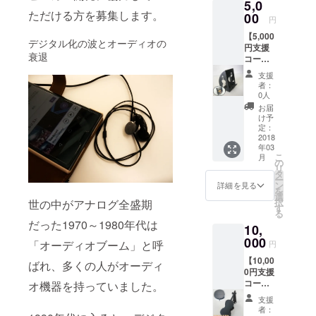
5,0
ただける方を募集します。
00
円
【5,000
デジタル化の波とオーディオの
円支援
衰退
コー
ス】
支援
①CDス
者：
タンド
0人
自社で
お届
レー
け予
ザー・
定：
曲げ加
2018
年03
工を
こ
月
行った
の
リ
CDスタ
タ
ー
ンドで
ン
詳細を見る
を
す。 お
選
択
世の中がアナログ全盛期
気に入
す
る
りのCD
だった1970～1980年代は
10,
や試聴
中のCD
000
「オーディオブーム」と呼
円
を飾っ
【10,00
ておく
ばれ、多くの人がオーディ
0円支援
ことが
コー
出来ま
オ機器を持っていました。
ス】
す。 音
支援
①CDス
楽を聴
者：