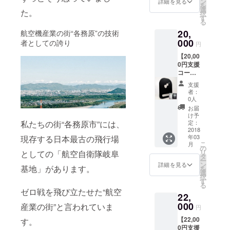
ジェク
ン
詳細を見る
を
す。 お
ト開催
選
た。
択
気に入
記念、
す
る
りのCD
あなた
20,
や試聴
航空機産業の街“各務原”の技術
の名前
中のCD
000
入り置
者としての誇り
円
を飾っ
物
【20,00
ておく
（レー
0円支援
ことが
ザー加
コー
出来ま
工） プ
ス】
す。 音
ロジェ
支援
①CDス
楽を聴
クトの
者：
タンド
覚だけ
開催を
0人
自社で
でな
記念し
お届
レー
く、視
た、
け予
ザー・
覚でも
定：
私たちの街“各務原市”には、
チェロ
曲げ加
2018
楽しみ
の形を
年03
現存する日本最古の飛行場
工を
ましょ
した置
こ
月
行った
う！ ②
の
物で
リ
としての「航空自衛隊岐阜
CDスタ
プロ
タ
す。 起
ー
ンドで
ジェク
ン
案者の
詳細を見る
基地」があります。
を
す。 お
ト開催
選
二人が
択
気に入
記念、
す
弦楽器
る
りのCD
あなた
が好き
ゼロ戦を飛び立たせた“航空
22,
や試聴
の名前
で、当
中のCD
000
入り置
産業の街”と言われていま
初「弦
円
を飾っ
物
楽器が
【22,00
ておく
す。
（レー
気持ち
0円支援
ことが
ザー加