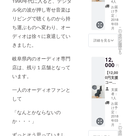
1990年代に入ると、デジタ
タンド
覚だけ
4人
自社で
でな
お届
ル化の波が押し寄せ音楽は
レー
く、視
け予
ザー・
覚でも
定：
リビングで聴くものから持
曲げ加
2018
楽しみ
年03
工を
ましょ
ち運ぶものへ変わり、オー
こ
月
行った
う！
の
リ
CDスタ
タ
ディオは徐々に衰退してい
ー
ンドで
ン
詳細を見る
を
す。 お
きました。
選
択
気に入
す
る
りのCD
岐阜県内のオーディオ専門
12,
や試聴
中のCD
000
円
店は、残り１店舗となって
を飾っ
【12,00
ておく
います。
0円支援
ことが
コー
出来ま
ス】
す。 音
一人のオーディオファンと
支援
①CDス
楽を聴
者：
タンド
覚だけ
して
1人
自社で
でな
お届
レー
く、視
け予
ザー・
「なんとかならないの
覚でも
定：
曲げ加
2018
楽しみ
か・・・」
年03
工を
ましょ
こ
月
行った
う！ ②
の
リ
CDスタ
プロ
タ
ずっとそう思っていまし
ー
ンドで