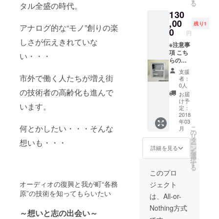
る
タル全盛の時代。
初の目
イプ 板
他コー
ザーで
③発表
130
標に
金ス
スでの
刻印
会参加
「弦楽
ピー
ご支援
,00
し、錆
券 パー
残り1
アナログ的な“モノ”創りの楽
器が気
カー
をお願
びない
0
トナー
円
持ちよ
キット
いいた
よう
の方と
しさが伝えきれていな
く再生
の基本
しま
※注意事
メッキ
創りあ
できる
タイプ
す。
項 こち
をかけ
げたス
い・・・
事」を
(バスレ
【板金
らの
てから
ピー
目標に
フ）で
スピー
コース
お届け
カーの
支援
した
す。 バ
カー
は、東
しま
市外で働く人たちが増え街
発表会
者：
為、
スレフ
キッ
海３県
す。
に参加
0人
の技術者の高齢化も進んで
チェロ
ダクト
ト：
(愛知・
オー
できる
お届
の形に
の向き
バック
岐阜・
ディオ
権利で
け予
います。
なりま
は、前
ロード
三重)の
の雰囲
定：
す。 各
した。
と後ろ
ホーン
方限定
2018
気を良
務原市
年03
一つ一
を選べ
コー
となり
くする
内のホ
何とかしたい・・・そんな
こ
月
つあな
ます。
ス】 ①
ます。
小物と
の
テル又
リ
たのお
ダクト
板金ス
他県か
してお
タ
はホー
想いも・・・
ー
名前を
の長さ
ピー
らの応
使い下
ン
ルを借
詳細を見る
を
レー
の変更
カー
募の場
さい。
選
りて開
択
ザーで
にも対
キット
合は、
③レ
す
催する
る
刻印
応しま
１組２
他コー
コード
予定で
このプロ
し、錆
す。 ユ
本 ：
スでの
エン
す。 簡
オーディオの復興と我が町“各務
ジェクト
びない
ニット
バック
ご支援
ド 2個
単な食
原”の技術を知ってもらいたい
よう
は
ロード
をお願
セット
事も付
は、All-or-
メッキ
Markau
ホーン
いいた
ブック
きま
Nothing方式
をかけ
dioの
タイプ
しま
エンド
す。 同
～想いと志の出会い～
てから
CHR70
板金ス
す。
のレ
じ趣味