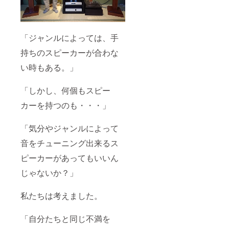
を支え
ピー
316×17
ニット
クエン
られる
カーを
0×265
を使い
ドとし
よう
使った
②パー
たい場
てもお
に、重
感想な
トナー
合はご
使いい
「ジャンルによっては、手
量のあ
どを頂
権 この
相談下
ただけ
る鉄で
くこと
コース
さい。
ます。
持ちのスピーカーが合わな
できて
になり
にお申
色は光
いま
ます。
し込み
沢無の
い時もある。」
す。 重
発表会
の方
白か青
量があ
では、
は、自
になり
る為、
あなた
動的に
ます。
「しかし、何個もスピー
取扱い
のス
「パー
サイズ
にはご
ピー
ト
(H×W×
カーを持つのも・・・」
注意く
カーを
ナー」
D mm) :
ださ
参加者
となり
316×17
「気分やジャンルによって
い。 ま
皆で試
ます。
0×265
た、雑
聴しま
私たち
②パー
音をチューニング出来るス
誌など
す。 ③
が実際
トナー
を支え
発表会
にあな
権 この
ピーカーがあってもいいん
るブッ
参加券
たとお
コース
クエン
（パー
会い
にお申
じゃないか？」
ドとし
トナー
し、話
し込み
てもお
向け）
し合い
の方
使いい
あなた
ながら
は、自
私たちは考えました。
ただけ
と創り
スピー
動的に
ます。
あげた
カーの
「パー
「自分たちと同じ不満を
④発表
スピー
仕様を
ト
会参加
カーの
決めて
ナー」