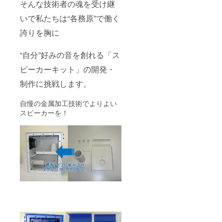
そんな技術者の魂を受け継
に工場
単な食
カーを
見学を
事も付
持参し
いで私たちは“各務原”で働く
開催し
きま
て頂き
ます。
す。 同
ます。
誇りを胸に
工場自
じ趣味
各務原
体は止
を持つ
市内の
まって
者同
ホテル
“自分”好みの音を創れる「ス
います
士、語
又は
ピーカーキット」の開発・
が、よ
り合い
ホール
り機械
ません
を借り
制作に挑戦します。
に近づ
か？
て開催
いて見
パート
する予
学する
ナーに
定で
自慢の金属加工技術でよりよい
事が出
なられ
す。 簡
スピーカーを！
来ま
た方で
単な食
す。 普
どうし
事も付
段は、
ても参
きま
現場の
加でき
す。 同
作業者
ない場
じ趣味
しか見
合は、
を持つ
れない
事前に
者同
場所に
ご連絡
士、語
ご案内
下さ
り合い
しま
い。 ④
ません
す。 非
休日の
か？
常に内
工場見
パート
容の濃
学券 休
ナーに
い工場
日
なられ