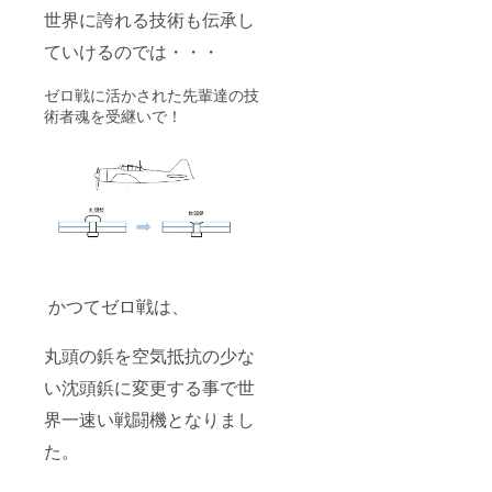
士、語
す。 同
あげた
のス
世界に誇れる技術も伝承し
り合い
じ趣味
スピー
ピー
ません
を持つ
カーの
カーを
ていけるのでは・・・
か？
者同
発表会
参加者
士、語
に参加
皆で試
ゼロ戦に活かされた先輩達の技
り合い
できる
聴しま
術者魂を受継いで！
ません
権利で
す。 ③
か？
す。 発
発表会
パート
表会に
参加券
ナーに
は、あ
（パー
なられ
なたの
トナー
た方で
創りあ
向け）
どうし
げたス
あなた
ても参
ピー
と創り
加でき
カーを
あげた
ない場
持参し
スピー
合は、
て頂き
カーの
かつてゼロ戦は、
事前に
ます。
発表会
ご連絡
各務原
に参加
下さ
市内の
できる
丸頭の鋲を空気抵抗の少な
い。 ④
ホテル
権利で
休日の
又は
す。 発
い沈頭鋲に変更する事で世
工場見
ホール
表会に
学券 休
を借り
は、あ
界一速い戦闘機となりまし
日
て開催
なたの
た。
（土・
する予
創りあ
日いず
定で
げたス
れか）
す。 簡
ピー