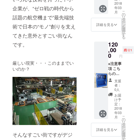
の雰囲
ましょ
方限定
2018
した置
の形に
気を良
企業が、“ゼロ戦の時代から
年03
う！ ②
となり
物で
なりま
くする
こ
月
プロ
ます。
す。 起
の
した。
小物と
話題の航空機まで”最先端技
リ
ジェク
他県か
案者の
タ
一つ一
してお
ー
ト開催
らの応
二人が
ン
つあな
詳細を見る
使い下
術で日本の“モノ”創りを支え
を
記念、
募の場
弦楽器
選
たのお
さい。
択
あなた
合は、
が好き
す
名前を
てきた意外とすごい街なん
る
の名前
他コー
で、当
レー
120
入り置
スでの
です。
初の目
ザーで
物
ご支援
,00
標に
刻印
残り1
（レー
をお願
「弦楽
0
し、錆
円
ザー加
いいた
器が気
びない
厳しい現実・・・このままでい
工） プ
しま
※注意事
持ちよ
よう
ロジェ
す。
項 こち
いのか？
く再生
メッキ
クトの
【板金
らの
できる
をかけ
開催を
スピー
コース
事」を
てから
支援
記念し
カー
は、東
目標に
お届け
者：
た、
キッ
海３県
した
しま
0人
チェロ
ト：基
(愛知・
為、
す。
お届
の形を
本コー
岐阜・
チェロ
オー
け予
した置
ス】 ①
三重)の
の形に
定：
ディオ
物で
板金ス
方限定
2018
なりま
の雰囲
年03
す。 起
ピー
となり
した。
気を良
こ
月
案者の
カー
ます。
一つ一
の
くする
リ
二人が
キット
他県か
つあな
タ
小物と
ー
弦楽器
１組２
らの応
たのお
ン
してお
詳細を見る
を
が好き
本 ：
募の場
そんなすごい街ですがデジ
名前を
選
使い下
択
で、当
基本タ
合は、
レー
す
さい。