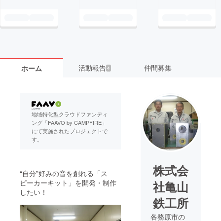
活動報告
仲間募集
ホーム
4
地域特化型クラウドファンディ
ング「FAAVO by CAMPFIRE」
にて実施されたプロジェクトで
す。
株式会
“自分”好みの音を創れる「ス
ピーカーキット」を開発・制作
社亀山
したい！
鉄工所
各務原市の