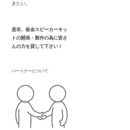
きたい。
りま
す。 一
緒に話
し合い
ながら
あなた
是非、板金スピーカーキッ
だけの
スピー
トの開発・製作の為に皆さ
カーを
創りま
んの力を貸して下さい！
しょ
う！
パートナーについて