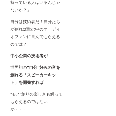
持っている人はいるんじゃ
券 パー
発表会
いきま
となり
トナー
に参加
す。 ま
ます。
ないか？」
の方と
できる
た、ス
私たち
創りあ
権利で
ピー
が実際
げたス
す。 発
カーを
にあな
自分は技術者だ！自分たち
ピー
表会に
使った
たとお
カーの
は、あ
感想な
会い
が創れば世の中のオーディ
発表会
なたの
どを頂
し、話
オファンに喜んでもらえる
に参加
創りあ
くこと
し合い
できる
げたス
になり
ながら
のでは？
権利で
ピー
ます。
スピー
す。 各
カーを
発表会
カーの
務原市
持参し
では、
仕様を
中小企業の技術者が
内のホ
て頂き
あなた
決めて
テル又
ます。
のス
いきま
はホー
各務原
ピー
す。 ま
世界初の
“自分”好みの音を
ルを借
市内の
カーを
た、ス
りて開
ホテル
参加者
ピー
創れる「スピーカーキッ
催する
又は
皆で試
カーを
予定で
ホール
聴しま
使った
ト」を開発すれば
す。 簡
を借り
す。 ③
感想な
単な食
て開催
発表会
どを頂
“モノ”創りの楽しさも解って
事も付
する予
参加券
くこと
きま
定で
（パー
になり
もらえるのではない
す。 同
す。 簡
トナー
ます。
じ趣味
単な食
向け）
発表会
か・・・
を持つ
事も付
あなた
では、
者同
きま
と創り
あなた