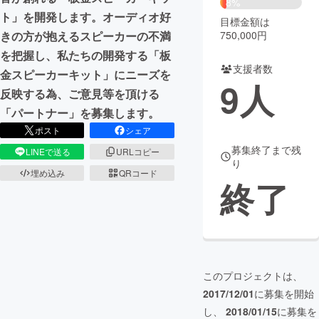
8%
ト」を開発します。オーディオ好
目標金額は
まちづくり・地域活性化
750,000円
きの方が抱えるスピーカーの不満
を把握し、私たちの開発する「板
支援者数
CAMPFIRE for Social Good
CAMPFIRE Creation
金スピーカーキット」にニーズを
9
人
CAMPFIREふるさと納税
machi-ya
コミュニティ
反映する為、ご意見等を頂ける
「パートナー」を募集します。
ポスト
シェア
募集終了まで残
LINEで送る
URLコピー
り
埋め込み
QRコード
終了
このプロジェクトは、
2017/12/01
に募集を開始
し、
2018/01/15
に募集を