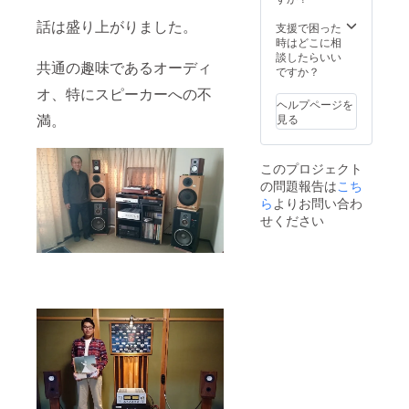
おいた
トナー
Markau
プ」の
れを防
話は盛り上がりました。
ら倒れ
権 この
dioの
パーツ
ぐため
支援で困った
てし
コース
CHR70
を取り
のレ
時はどこに相
まって
にお申
v3を付
付けた
コード
談したらいい
共通の趣味であるオーディ
い
し込み
属する
物で
エンド
ですか？
た・・
の方
予定で
す。 ダ
です。
オ、特にスピーカーへの不
・ なん
は、自
すが、
クトの
重いレ
ヘルプページを
て事は
動的に
使いた
長さの
コード
満。
見る
ありま
「パー
いユ
変更に
を支え
せん
ト
ニット
は対応
られる
か？ 重
ナー」
があ
しま
よう
このプロジェクト
みで大
となり
る、又
す。 ユ
に、重
の問題報告は
こち
切なレ
ます。
は今あ
ニット
量のあ
コード
私たち
るユ
は
ら
よりお問い合わ
る鉄で
が曲
が実際
ニット
Markau
できて
せください
がって
にあな
を使い
dioの
いま
しまっ
たとお
たい場
CHR70
す。 重
ては大
会い
合はご
v3を付
量があ
変で
し、話
相談下
属する
る為、
す。 そ
し合い
さい。
予定で
取扱い
れを防
ながら
色は光
すが、
にはご
ぐため
スピー
沢無の
使いた
注意く
のレ
カーの
白か青
いユ
ださ
コード
仕様を
になり
ニット
い。 ま
エンド
決めて
ます。
があ
た、雑
です。
いきま
サイズ
る、又
誌など
重いレ
す。 ま
(H×W×
は今あ
を支え
コード
た、ス
D mm) :
るユ
るブッ