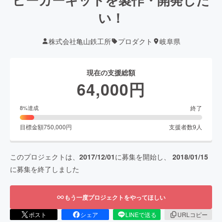
い！
株式会社亀山鉄工所
プロダクト
岐阜県
現在の支援総額
64,000
円
終了
8
%達成
目標金額
750,000
円
支援者数
9
人
このプロジェクトは、
2017/12/01
に募集を開始し、
2018/01/15
に募集を終了しました
もう一度プロジェクトをやってほしい
ポスト
シェア
LINEで送る
URLコピー