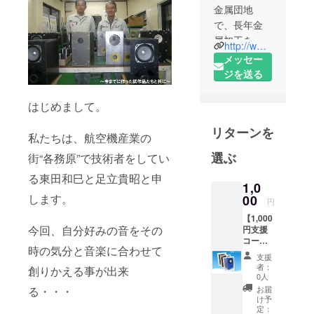
金属団地
で、長年金
属加工を
http://www.kiw-jp.com/
行っていま
メッセー
す。
ジを送る
所属部署：
開発部 主
はじめまして。
に工場内
リターンを
の“こまりご
私たちは、航空機産業の
と”の対策品
選ぶ
街“各務原”で技術者をしてい
を造ってい
る東田和巳と足立貴昭と申
ます
1,0
部長 東田
します。
00
円
和巳
【1,000
専門
今回、自分好みの音をその
円支援
分野：電気
コー
時の気分と音楽に合わせて
ス】 ①
制御・電力
支援
発表会
者：
創りかえる事が出来
分野
開催記
0人
念オリ
オー
る・・・
お届
ジナル
け予
ディオ歴：
ハガキ
定：