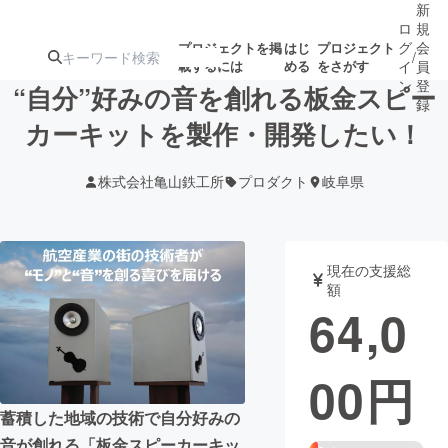
新
ロ
規
グ
会
プロジェクトを掲
はじ
プロジェクト
/
載するには
める
をさがす
イ
員
ン
登
“自分”好みの音を創れる板金スピー
録
カーキットを製作・開発したい！
人気のプロ
注目のリ
注目の新着プロ
募集終了が近いプ
もうすぐ公開
株式会社亀山鉄工所
プロダクト
岐阜県
ジェクト
ターン
ジェクト
ロジェクト
されます
アート・写真
音楽
現在の支援総
額
64,0
テクノロジー・ガジェット
ゲーム・サ
00
円
映像・映画
書籍・雑誌
蓄積した地域の技術で自分好みの
ビジネス・起業
チャレンジ
音が創れる「板金スピーカーキッ