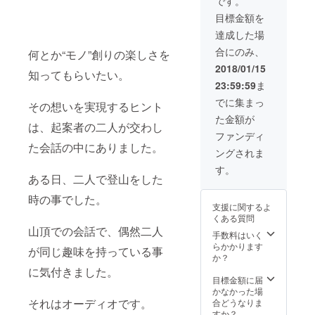
です。
お届け
v3を付
ピー
【板金
コード
を持つ
目標金額を
しま
属する
カー
スピー
サイズ
者同
す。
予定で
キット
カー
版で
士、語
達成した場
オー
すが、
の基本
キッ
す。 棚
り合い
合にのみ、
ディオ
使いた
タイプ
ト：ダ
何とか“モノ”創りの楽しさを
にレ
ません
の雰囲
いユ
に
ブルバ
コード
か？
2018/01/15
知ってもらいたい。
気を良
ニット
「バッ
スレフ
をし
23:59:59
ま
くする
があ
クロー
コー
まって
小物と
る、又
ドホー
ス】 ①
おいた
でに集まっ
その想いを実現するヒント
してお
は今あ
ン」の
板金ス
ら倒れ
た金額が
使い下
るユ
パーツ
ピー
てし
は、起案者の二人が交わし
さい。
ニット
を取り
カー
まって
ファンディ
③レ
を使い
付けた
キット
い
た会話の中にありました。
ングされま
コード
たい場
物で
１組２
た・・
エン
合はご
す。 フ
本 ：
・ なん
す。
ド 2個
相談下
ロント
ダブル
ある日、二人で登山をした
て事は
セット
さい。
パネル
バスレ
ありま
時の事でした。
ブック
色は光
の変更
フタイ
せん
支援に関するよ
エンド
沢無の
で、
プ 板金
か？ 重
くある質問
のレ
白か青
「バッ
スピー
みで大
山頂での会話で、偶然二人
コード
になり
クロー
カー
切なレ
手数料はいく
サイズ
ます。
ドバス
キット
コード
らかかります
が同じ趣味を持っている事
版で
サイズ
レフ」
の基本
が曲
か？
す。 棚
(H×W×
にも出
タイプ
がって
に気付きました。
にレ
D mm) :
来ま
に「ダ
しまっ
目標金額に届
コード
316×17
す。 ユ
ブルバ
ては大
かなかった場
をし
0×265
ニット
スレフ
変で
それはオーディオです。
合どうなりま
まって
②パー
は
タイ
す。 そ
すか？