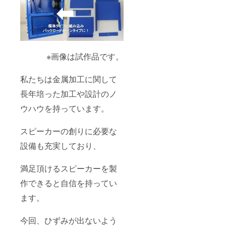
見学に
（土・
た方で
なるよ
日いず
どうし
う努力
れか）
ても参
しま
に工場
加でき
す。 ま
見学を
ない場
た、終
開催し
合は、
了後に
ます。
事前に
※画像は試作品です。
は意見
工場自
ご連絡
交換会
体は止
下さ
私たちは金属加工に関して
も予定
まって
い。 ④
してお
います
休日の
長年培った加工や設計のノ
りま
が、よ
工場見
す。 一
り機械
学券 休
ウハウを持っています。
緒に話
に近づ
日
し合い
いて見
（土・
ながら
学する
日いず
スピーカーの創りに必要な
あなた
事が出
れか）
だけの
来ま
に工場
設備も充実しており、
スピー
す。 普
見学を
カーを
段は、
開催し
創りま
現場の
ます。
満足頂けるスピーカーを製
しょ
作業者
工場自
作できると自信を持ってい
う！
しか見
体は止
れない
まって
ます。
場所に
います
ご案内
が、よ
しま
り機械
今回、ひずみが出ないよう
す。 非
に近づ