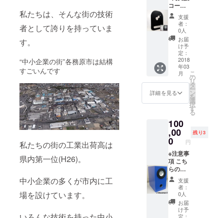
よく再
コー
出来ま
工） プ
生でき
私たちは、そんな街の技術
ス】
す。 音
ロジェ
る事」
支援
①CDス
楽を聴
クトの
を目標
者：
者として誇りを持っていま
タンド
覚だけ
開催を
0人
にした
自社で
でな
記念し
為、
お届
す。
レー
く、視
た、
け予
チェロ
ザー・
覚でも
定：
チェロ
の形に
曲げ加
2018
楽しみ
“中小企業の街”各務原市は結構
の形を
なりま
年03
工を
ましょ
した置
すごいんです
した。
こ
月
行った
う！ ②
の
物で
一つ一
リ
CDスタ
プロ
タ
す。 起
つあな
ー
ンドで
ジェク
ン
案者の
詳細を見る
たのお
を
す。 お
ト開催
選
二人が
名前を
択
気に入
記念、
す
弦楽器
レー
る
りのCD
あなた
が好き
ザーで
100
や試聴
の名前
で、当
刻印
中のCD
,00
入り置
初の目
し、錆
残り3
を飾っ
物
0
標に
びない
円
私たちの街の工業出荷高は
ておく
（レー
「弦楽
よう
ことが
※注意事
ザー加
器が気
メッキ
県内第一位(H26)。
出来ま
項 こち
工） プ
持ちよ
をかけ
す。 音
らの
ロジェ
く再生
てから
楽を聴
コース
クトの
できる
お届け
中小企業の多くが市内に工
支援
覚だけ
は、東
開催を
事」を
しま
者：
でな
海３県
記念し
場を設けています。
目標に
0人
す。
く、視
(愛知・
た、
した
オー
お届
覚でも
岐阜・
チェロ
為、
け予
ディオ
楽しみ
三重)の
いろんな技術を持った中小
の形を
定：
チェロ