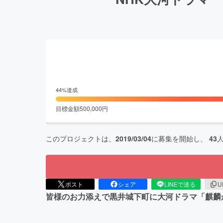
44
%達成
目標金額
500,000
円
このプロジェクトは、
2019/03/04
に募集を開始し、
43
ポスト
シェア
LINEで送る
U
皆様のお力添えで黒井城下町に大河ドラマ「麒麟