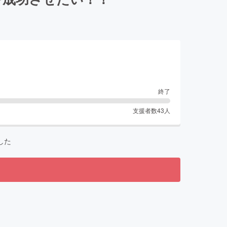
終了
支援者数
43
人
した