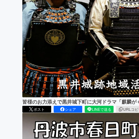
まちづくり・地域活性化
皆様のお力添えで黒井城下町に大河ドラマ「麒麟が
ポスト
シェア
LINEで送る
URLコ