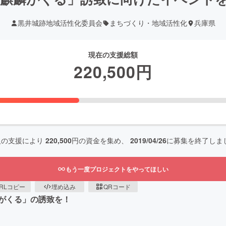
黒井城跡地域活性化委員会
まちづくり・地域活性化
兵庫県
現在の支援総額
220,500
円
人の支援により
220,500
円の資金を集め、
2019/04/26
に募集を終了しま
もう一度プロジェクトをやってほしい
RLコピー
埋め込み
QRコード
がくる」の誘致を！