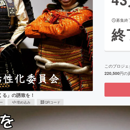
募集終
CAMPFIRE for Social Good
CAMPFIRE Creation
終
CAMPFIREふるさと納税
machi-ya
コミュニティ
このプロジェ
220,500
円の
くる」の誘致を！
ピー
埋め込み
QRコード