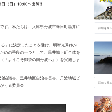
平成31年
（日）10:00〜出陣!!
なイベン
です。私たちは、兵庫県丹波市春日町黒井に
詳細を見
くる」に決定したことを受け、明智光秀ゆか
ための手段の一つとして、黒井城下町全体を
（「ようこそ御茶の国丹波へ」）を実施しま
治協議会、黒井地区自治会長会、丹波地域ビ
詳細を見
がくる委員会