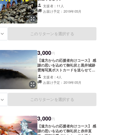
4月28日には戦国時代にタイムスリップしたよう
支援者：11人
トを皆様と共有すべく、日々活動しております。
お届け予定：2019年05月
このリターンを選択する
る
3,000
円
【遠方からの応援者向けコース】 感
謝の思いを込めて御礼状と黒井城跡
雲海写真ポストカードを送らせてい
ただきます。
支援者：4人
お届け予定：2019年05月
このリターンを選択する
る
3,000
円
【遠方からの応援者向けコース】 感
謝の思いを込めて御礼状と赤井直