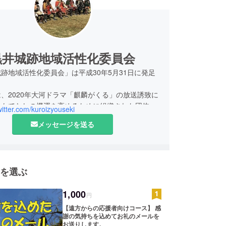
黒井城跡地域活性化委員会
地域活性化委員会」は平成30年5月31日に発足
。
、2020年大河ドラマ「麒麟がくる」の放送誘致に
おもてなしの機運を高めるために組織された団体で
twitter.com/kuroizyouseki
メッセージを送る
波市春日町にある黒井城の城主であった赤井直正
天下無敵と謳われた織田信長に丹波攻めを任された
軍に果敢に立ち向かいました。天下人織田信長に
を攻略しない限りは天下統一は不可能」と言わせる
を選ぶ
国の勢力は強大でありました。
1度は追い返したものの、城主赤井直正の死後2度
1,000
攻めにより、落城させられた黒井城とその城下町黒
円
お黒井には外部からの侵略を防ぐための仕組みなど
【遠方からの応援者向けコース】 感
います。
謝の気持ちを込めてお礼のメールを
お送りします。