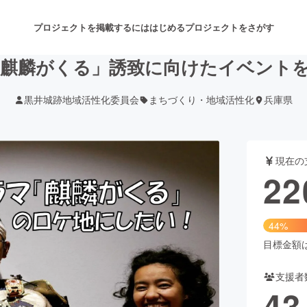
プロジェクトを掲載するには
はじめる
プロジェクトをさがす
「麒麟がくる」誘致に向けたイベント
黒井城跡地域活性化委員会
まちづくり・地域活性化
兵庫県
注目のリターン
注目の新着プロジェクト
募集終了が近いプロジェクト
も
現在の
音楽
舞台・パフォーマンス
22
ゲーム・サービス開発
フード・飲食店
44%
書籍・雑誌出版
アニメ・漫画
目標金額は5
支援者
チャレンジ
ビューティー・ヘルスケ
43