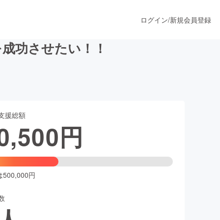
ログイン
/
新規会員登録
を成功させたい！！
うすぐ公開されます
支援総額
プロダクト
0,500
円
ファッション
スポーツ
00,000円
数
ア
ソーシャルグッド
人