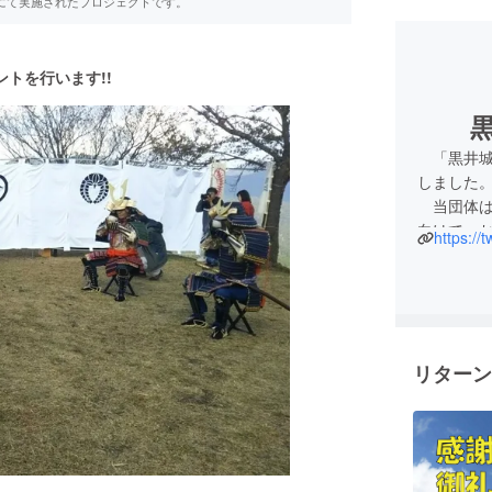
RE」にて実施されたプロジェクトです。
トを行います!!
「黒井城跡
しました
当団体は
向けて、
https://
す。
現在の丹
は、当時
明智光秀
「丹波国
リターン
程、丹波
明智軍を
目の丹波
井。今な
が残って