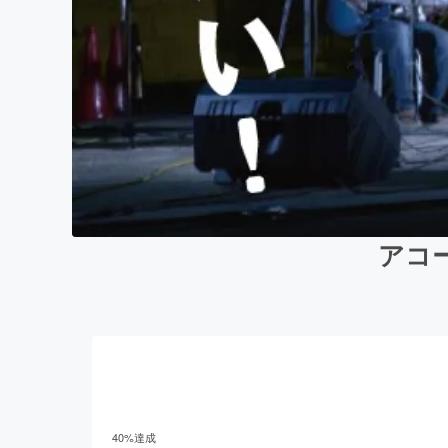
アコ
40
%達成