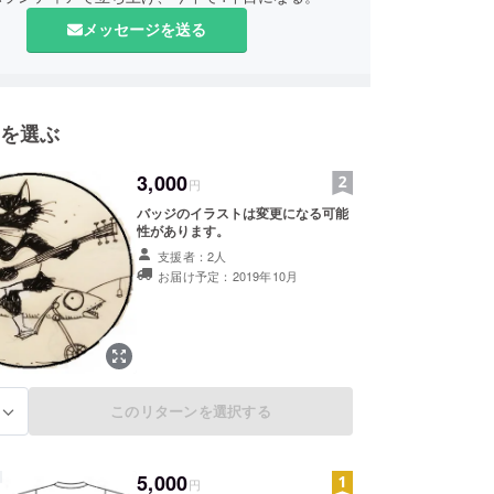
メッセージを送る
を選ぶ
3,000
円
バッジのイラストは変更になる可能
性があります。
支援者：2人
お届け予定：2019年10月
このリターンを選択する
る
5,000
円