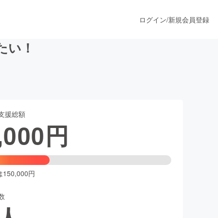
ログイン
/
新規会員登録
たい！
うすぐ公開されます
支援総額
プロダクト
,000
円
ファッション
スポーツ
50,000円
数
ア
ソーシャルグッド
人