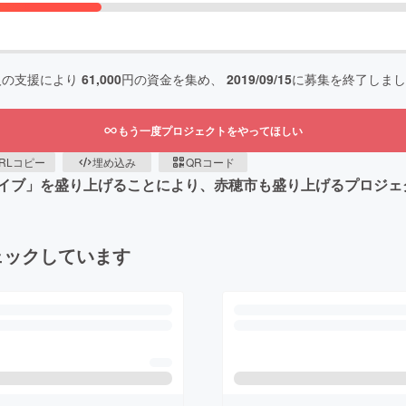
人の支援により
61,000
円の資金を集め、
2019/09/15
に募集を終了しまし
もう一度プロジェクトをやってほしい
RLコピー
埋め込み
QRコード
イブ」を盛り上げることにより、赤穂市も盛り上げるプロジェ
ェックしています