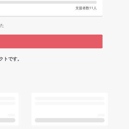
支援者数
11
人
た
クトです。