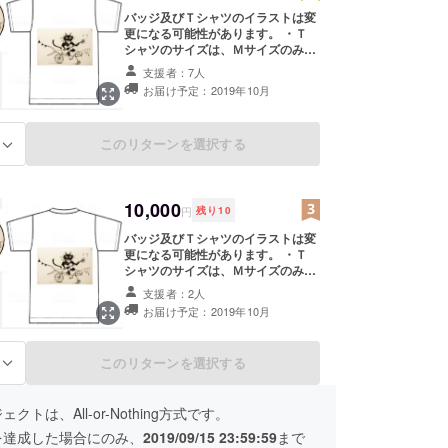
バッジ及びＴシャツのイラストは変
更になる可能性があります。 ・Ｔ
シャツのサイズは、Ｍサイズのみと
なります。
支援者：7人
お届け予定：2019年10月
このリターンを選択する
る
10,000
円
残り
10
バッジ及びＴシャツのイラストは変
更になる可能性があります。 ・Ｔ
シャツのサイズは、Ｍサイズのみと
なります。 ・ライブ特別鑑賞件
支援者：2人
９月２２日（日） １部 13：00
お届け予定：2019年10月
～15：00 ２部 16：00～20：30
を通じて、最前列に特別席を設置
し、自由に出入りできる形で鑑賞し
このリターンを選択する
る
ていただけます。
クトは、All-or-Nothing方式です。
を達成した場合にのみ、
2019/09/15 23:59:59
まで