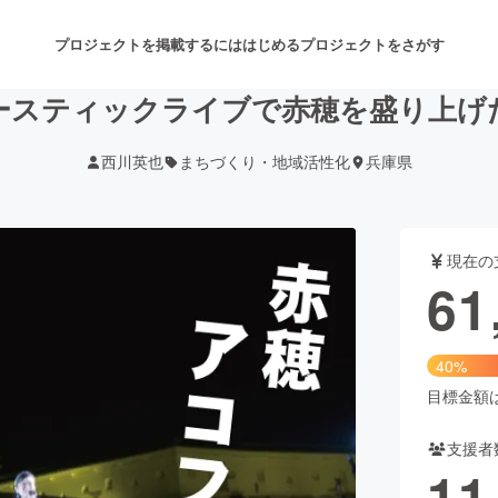
プロジェクトを掲載するには
はじめる
プロジェクトをさがす
ースティックライブで赤穂を盛り上げ
西川英也
まちづくり・地域活性化
兵庫県
注目のリターン
注目の新着プロジェクト
募集終了が近いプロジェクト
も
現在の
音楽
舞台・パフォーマンス
61
ゲーム・サービス開発
フード・飲食店
40%
書籍・雑誌出版
アニメ・漫画
目標金額は1
支援者
チャレンジ
ビューティー・ヘルスケ
11