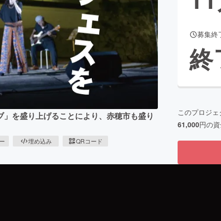
募集終
CAMPFIRE for Social Good
CAMPFIRE Creation
終
CAMPFIREふるさと納税
machi-ya
コミュニティ
このプロジェ
ブ」を盛り上げることにより、赤穂市も盛り
61,000
円の資
ピー
埋め込み
QRコード