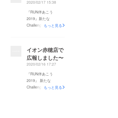
2020/02/17 15:38
『認知症になって
も、 ならなくても
『RUN伴あこう
住みやすいまち』を目
2019』新たな
指して実行委員を中心
Challenge 6つ目 応
もっと見る
に全国で活動をしてい
援グッズ作り 今年
ます。年に1回のイベ
は、応援グッズも み
ントやけど、イベント
なさんに広く声をかけ
イオン赤穂店で
をやることで、人と人
させてもらいました。
広報しました〜️
が繋がり支え合う関係
快く、作ってくださ
作りのきっかけができ
2020/02/16 17:27
り 素敵なうちわ が完
たら素敵な事だと思っ
成しました 今年もよ
『RUN伴あこう
ています。RUN伴に限
ろしくお願いいたしま
2019』 新たな
らず、いろんな形でい
す
Challenge 5つ目 イ
もっと見る
ろんな想いで活動され
オンで広報 いつも、
てる方がたくさんおら
みなさんに 来ていた
れます。私達は、RUN
だくばかり 私達が出
伴あこうをとおして住
かけて行って、あこう
みやすいまちづくりの