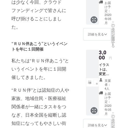
は少なく今回、クラウド
す。 イ
お届
ラスト
け予
ファンディングで皆さんに
は最終
定：
カラー
2020
呼び掛けることにしまし
年05
に仕上
こ
月
げま
の
た。
リ
す。
タ
ー
ン
詳細を見る
を
選
択
“ＲＵＮ伴あこう”というイベン
す
る
トを年に１回開催
3,0
00
円
私たちは“ＲＵＮ伴あこう”と
イラス
いうイベントを年に１回開
トは、
変更に
催してきました。
なる可
支援
能性が
者：
ありま
4人
“ＲＵＮ伴”とは認知症の人や
す。 イ
お届
ラスト
家族、地域住民・医療福祉
け予
は最終
定：
関係者が一緒にタスキをつ
カラー
2020
年05
に仕上
こ
月
なぎ、日本全国を縦断し認
げま
の
リ
す。
タ
知症になってもやさしい街
ー
ン
詳細を見る
を