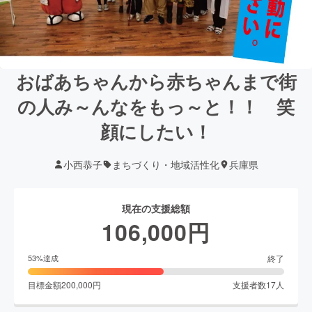
おばあちゃんから赤ちゃんまで街
の人み～んなをもっ～と！！ 笑
顔にしたい！
小西恭子
まちづくり・地域活性化
兵庫県
現在の支援総額
106,000
円
終了
53
%達成
目標金額
200,000
円
支援者数
17
人