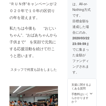
考欄に
“ＲＵＮ伴”キャンペーンが２
は、All-or-
ご記入
Nothing方式
下さ
０２０年で１０年の区切り
い。 CD
です。
の年を迎えます。
の音源
目標金額を
はイベ
ント
達成した場
私たちは今後も “おじい
等、支
合にのみ、
援者様
ちゃん”、“おばあちゃんから
の意向
2020/03/22
に即し
子供まで” を笑顔で元気に
23:59:59
ま
てご使
用頂け
する応援活動を続けて行こ
でに集まっ
ます
た金額が
うと思います。
（使用
権は支
ファンディ
援者様
ングされま
に帰属
スタッフで何度も話をしました
しま
す。
す）。
支援に関するよ
くある質問
手数料はいく
らかかります
か？