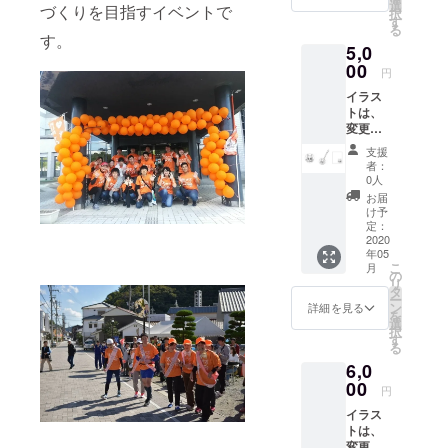
選
づくりを目指すイベントで
択
す
る
す。
5,0
00
円
イラス
トは、
変更に
なる可
支援
能性が
者：
ありま
0人
す。 イ
お届
ラスト
け予
は最終
定：
カラー
2020
年05
に仕上
こ
月
げま
の
リ
す。
タ
ー
ン
詳細を見る
を
選
択
す
る
6,0
00
円
イラス
トは、
変更に