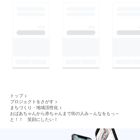
ちゃんにするか決めて
いきたいと思っていま
す。どんな色で出来上
がるかぁ楽しみです
ねぇ投票は2月末まで
です。みなさんの一票
お待ちしております。
テーマソングについて
は、パブリカ®をイ
メージして子供からお
じいちゃんおばあちゃ
んまで３世代が歌っ
トップ
>
て 踊れるテーマソン
プロジェクトをさがす
>
まちづくり・地域活性化
>
グを作成予定です。み
おばあちゃんから赤ちゃんまで街の人み～んなをもっ～
んなでおそろいのT
と！！ 笑顔にしたい！
シャツ着て歌って踊る
わ〜 楽しいやろなぁ