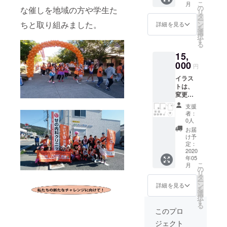
こ
月
げま
の
な催しを地域の方や学生た
リ
す。 T
タ
ー
シャツ
ちと取り組みました。
ン
詳細を見る
を
のサイ
選
択
ズS,M,L
す
る
から希
15,
望サイ
ズを備
000
円
考欄に
イラス
ご記入
トは、
下さ
変更に
い。
なる可
支援
能性が
者：
ありま
0人
す。 イ
お届
ラスト
け予
は最終
定：
カラー
2020
年05
に仕上
こ
月
げま
の
リ
す。 T
タ
ー
シャツ
ン
詳細を見る
を
のサイ
選
択
ズS,M,L
す
る
から希
このプロ
望サイ
ジェクト
ズを備