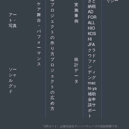
リシー
さと
ケ
プ
実
納税
ア
ロ
施
AD
アー
舞
ジ
事
FOR
ト・
台
ェ
例
ALL
写真
・
ク
HIO
パ
ト
KOS
フ
の
HI
ォ
作
JFA
ー
り
クラ
マ
方
ウド
ン
プ
統
ファ
ス
ロ
計
ン
ソー
ジ
デ
ディ
シャ
ェ
ー
ング
ル
ク
タ
mac
グッ
ト
hi-ya
ド
の
補助
広
金申
め
請サ
方
ポー
ト
「QRコード」は株式会社デンソーウェーブの登録商標です。