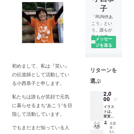
子
「RUN伴あ
こう」とい
う、誰もが
住みやすい
メッセー
まちづく
ジを送る
り、まちの
人を笑顔で
元気にする
初めまして、私は『笑い』
リターンを
イベントを
の伝道師として活動してい
主催してい
選ぶ
る自称「笑
る小西恭子と申します。
い」の伝道
2,0
師です!
私たちは誰もが笑顔で元気
00
円
に暮らせるまち“あこう”を目
イラス
トは、
指して活動しています。
変更に
なる可
支援
能性が
でもまだまだ知っている人
者：
ありま
6人