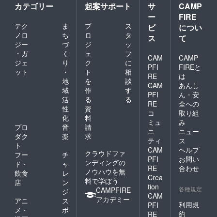
カテゴリー
起案サポート
サ
CAMP
ー
FIRE
テク
ま
プ
ス
ビ
につい
ノロ
ち
ロ
タ
ス
て
ジー
づ
ジ
ッ
・ガ
く
ェ
フ
CAM
CAMP
ジェ
り
ク
に
PFI
FIREと
ット
・
ト
相
RE
は
地
を
談
CAM
あんし
域
作
す
PFI
ん・安
活
る
る
RE
全への
性
資
コ
取り組
化
料
ミュ
み
プロ
音
請
ニ
ニュー
ダク
楽
求
ティ
ス
ト
CAM
ヘルプ
クラウドファ
フー
チ
PFI
お問い
ンディングの
ド・
ャ
RE
合わせ
ノウハウを無
飲食
レ
Crea
料で学ぼう
店
ン
tion
各種規定
CAMPFIRE
ジ
CAM
アカデミー
アニ
ス
利用規
PFI
メ・
ポ
約
RE