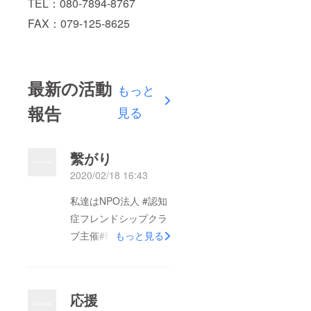
TEL：080-7894-8767
FAX：079-125-8625
最新の活動
もっと
報告
見る
繫がり
2020/02/18 16:43
私達はNPO法人 #認知
症フレンドシップクラ
ブ主催#RUN伴(ランと
もっと見る
も)兵庫の赤穂実行委
員として、#RUN伴あ
こうを５年間開催して
応援
きました。RUN伴は