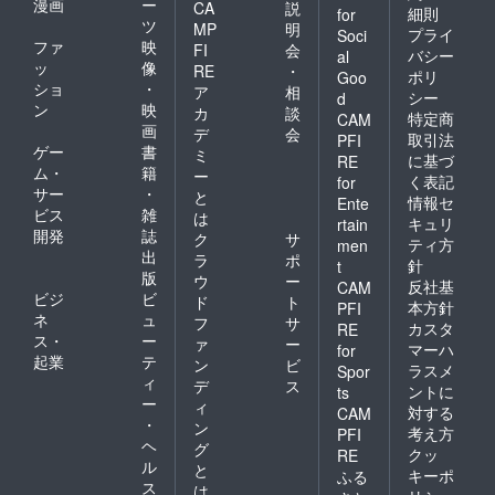
漫画
ー
CA
説
細則
for
ツ
MP
明
プライ
Soci
ファ
映
FI
会
バシー
al
ッ
像
RE
・
ポリ
Goo
ショ
・
ア
相
シー
d
ン
映
カ
談
特定商
CAM
画
デ
会
取引法
PFI
ゲー
書
ミ
に基づ
RE
ム・
籍
ー
く表記
for
サー
・
と
情報セ
Ente
ビス
雑
は
キュリ
rtain
開発
誌
ク
サ
ティ方
men
出
ラ
ポ
針
t
版
ウ
ー
反社基
CAM
ビジ
ビ
ド
ト
本方針
PFI
ネ
ュ
フ
サ
カスタ
RE
ス・
ー
ァ
ー
マーハ
for
起業
テ
ン
ビ
ラスメ
Spor
ィ
デ
ス
ントに
ts
ー
ィ
対する
CAM
・
ン
考え方
PFI
ヘ
グ
クッ
RE
ル
と
キーポ
ふる
ス
は