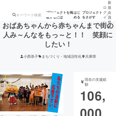
新
ロ
規
グ
会
プロジェクトを掲
はじ
プロジェクト
/
載するには
める
をさがす
イ
員
ン
登
おばあちゃんから赤ちゃんまで街の
録
人み～んなをもっ～と！！ 笑顔に
したい！
人気のプロ
注目のリ
注目の新着プロ
募集終了が近いプ
もうすぐ公開
ジェクト
ターン
ジェクト
ロジェクト
されます
小西恭子
まちづくり・地域活性化
兵庫県
アート・写真
音楽
現在の支援総
テクノロジー・ガジェット
ゲーム・サ
額
106,
映像・映画
書籍・雑誌
000
ビジネス・起業
チャレンジ