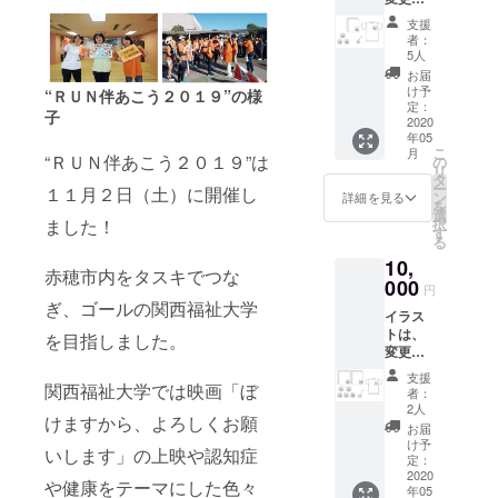
なる可
支援
能性が
者：
ありま
5人
す。 イ
お届
ラスト
け予
“ＲＵＮ伴あこう２０１９”の様
は最終
定：
子
カラー
2020
年05
に仕上
こ
月
げま
“ＲＵＮ伴あこう２０１９”は
の
リ
す。 T
タ
ー
１１月２日（土）に開催し
シャツ
ン
詳細を見る
を
のサイ
選
択
ました！
ズS,M,L
す
る
から希
10,
望サイ
赤穂市内をタスキでつな
ズを備
000
円
考欄に
ぎ、ゴールの関西福祉大学
イラス
ご記入
トは、
下さ
を目指しました。
変更に
い。
なる可
支援
能性が
関西福祉大学では映画「ぼ
者：
ありま
2人
けますから、よろしくお願
す。 イ
お届
ラスト
け予
いします」の上映や認知症
は最終
定：
カラー
2020
や健康をテーマにした色々
年05
に仕上