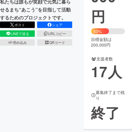
私たちは誰もが笑顔で元気に暮ら
円
せるまち“あこう”を目指して活動
まちづくり・地域活性化
するためのプロジェクトです。
ポスト
シェア
CAMPFIRE for Social Good
CAMPFIRE Creation
53%
LINEで送る
URLコピー
CAMPFIREふるさと納税
machi-ya
コミュニティ
目標金額は
埋め込み
QRコード
200,000円
支援者数
17
人
募集終了まで残
り
終了