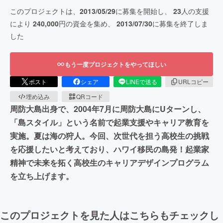
このプロジェクトは、
2013/05/29
に募集を開始し、
23
人の支援
により
240,000
円の資金を集め、
2013/07/30
に募集を終了しま
した
もう一度プロジェクトをやってほしい
ポスト
シェア
LINEで送る
URLコピー
埋め込み
QRコード
周防大島出身で、2004年7月に周防大島にUターンし、
「島スタイル」という名前で起業支援やキャリア教育を
実施。夏は海の狩人。今回、次世代を担う高校生の挑戦
を応援したいと考えており、ハワイ移民の島発！起業家
精神で未来を拓く高校生のキャリアデザインプログラム
を立ち上げます。
このプロジェクトを見た人はこちらもチェックし