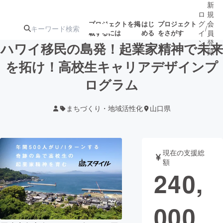
新
ロ
規
グ
会
プロジェクトを掲
はじ
プロジェクト
/
載するには
める
をさがす
イ
員
ン
登
ハワイ移民の島発！起業家精神で未来
録
を拓け！高校生キャリアデザインプ
ログラム
人気のプロ
注目のリ
注目の新着プロ
募集終了が近いプ
もうすぐ公開
ジェクト
ターン
ジェクト
ロジェクト
されます
まちづくり・地域活性化
山口県
アート・写真
音楽
現在の支援総
テクノロジー・ガジェット
ゲーム・サ
額
240,
映像・映画
書籍・雑誌
000
ビジネス・起業
チャレンジ