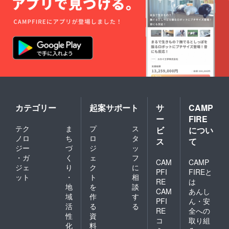
カテゴリー
起案サポート
サ
CAMP
ー
FIRE
テク
ま
プ
ス
ビ
につい
ノロ
ち
ロ
タ
ス
て
ジー
づ
ジ
ッ
・ガ
く
ェ
フ
CAM
CAMP
ジェ
り
ク
に
PFI
FIREと
ット
・
ト
相
RE
は
地
を
談
CAM
あんし
域
作
す
PFI
ん・安
活
る
る
RE
全への
性
資
コ
取り組
化
料