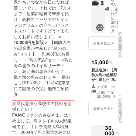
家たちとつながる日になれば
ら起業家養
の恵
がつ
0人
嬉しいです。それでは、7月末
み"セッ
くった
成塾「島ス
お届
ト】 ・
まで「起業家精神で未来を拓
味付ヒ
け予
クエア」の
5,000円
ジキ
定：
け！高校生キャリアデザイン
講師及び
のお返
2013
プログラム」の立ち上げラス
年01
し＋
コーディ
トスパートです！どうぞよろ
こ
月
・"島の
の
リ
ネーターと
しくお願い致します。
＜
恵
タ
ー
み"セッ
15,000円を新設＞
【周防大島
なる。
ン
詳細を見る
を
ト ※島
選
の起業家が生産した"島の恵
択
と海の
す
み"セット】 ・5,000円のお返
る
それと並行
恵みの
し＋ ・"島の恵み"セット ※島と
15,000
オイル
し、2010年4
円
海の恵みのオイルサーディ
サー
月より、指
新規追加！【周
ン、島と海の恵みのいりこ、
ディ
防大島の起業家
定管理者(大
ン、島
島と海の恵みのヒジキ ・島お
が生産した"島の
と海の
こしDRINKS！（11/24夜東京
野工業株式
恵み"セット2】
恵みの
支援者：0人
にて開催の予定）無料ご招待
会社)として
5,000円のお返し
いり
お届け予定：
券
＋ ・"島の恵
こ、島
サザンセト
こ
2013年01月
の
み"セット ※島と
と海の
リ
なぎさパー
次世代を担う高校生の挑戦を応
タ
海の恵みのオイ
恵みの
ー
ン
ルサーディン、
援したい！
詳細を見る
クの管理運
ヒジキ
を
選
島と海の恵みの
FAAVOファンのみなさま、はじ
択
営の開始
す
いりこ、島と海
めまして。島スタイルの大野圭
る
と、周防大
の恵みのヒジキ
司です。 山口県周防大島出身
30,
・島おこし
島町立東和
で、2004年7月に周防大島にU
000
DRINKS！
円