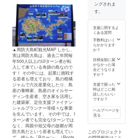
ングされま
す。
支援に関するよ
くある質問
手数料はいく
らかかります
▲周防大島町観光MAP しかし、
か？
実は周防大島は、過去二年間毎
目標金額に届
年500人以上のUIターン者が転
かなかった場
入して来ている奇跡の島なので
合どうなりま
す！ その中には、起業に挑戦す
すか？
る若者も増えており、島の柑橘
支援で困った
ジャムで六次産業化したり、島
時はどこに相
産の養蜂家、島産のオイルサー
談したらいい
ディン生産者、空き家を活用し
ですか？
た建築家、定住支援ファイナン
シャルプランナー等様々な事業
ヘルプページを
を生んでいます。 その中では、I
見る
ターン者でも完全なIターンでは
なく、両親や祖父母の故郷が周
防大島だという若者も増えてい
このプロジェクト
て、彼らを「Rターン」（Roots
の問題報告は
こち