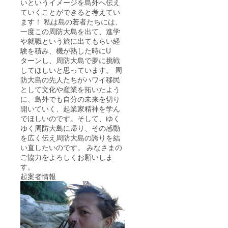
いというイメージを島外へ伝え
ていくことができると考えてい
ます！ 私は島の若者たちには、
一度この周防大島を出て、進学
や就職という旅に出てもらい経
験を積み、機が熟した時にU
ターンし、周防大島で夢に挑戦
してほしいと思っています。 周
防大島の先人たちがハワイ移民
として文化や産業を拓いたよう
に、島外でも自分の未来を切り
開いていく、起業家精神を学ん
でほしいのです。そして、ゆく
ゆく周防大島に帰り、その感動
を広く伝え周防大島の誇りを結
い直したいのです。 みなさまの
ご協力をよろしくお願いしま
す。
起案者情報