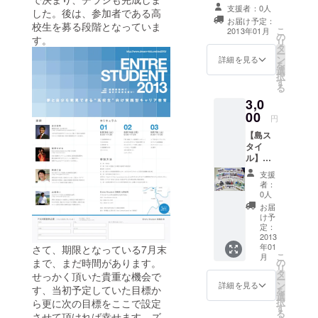
立つ。1996
支援者：0人
した。後は、参加者である高
年4月大阪芸
お届け予定：
校生を募る段階となっていま
こ
2013年01月
術大学環境
の
す。
リ
タ
デザイン学
ー
ン
詳細を見る
科に進学し
を
選
択
卒業制作で
す
る
は周防大島
3,0
の定住促進
00
円
ビジネスの
【島ス
調査・計画
タイ
を行う。
ル】
1,000円
支援
のお返
者：
建設コンサ
し＋ ・
0人
島スタ
ルティング
お届
イル一
け予
会社(大阪)、
冊 ※任
定：
Webコンサ
意の一
2013
年01
冊をお
さて、期限となっている7月末
ルティング
こ
月
送りし
の
まで、まだ時間があります。
会社(東京)を
リ
ます！
タ
せっかく頂いた貴重な機会で
ー
経て、フ
ン
詳細を見る
す、当初予定していた目標か
を
選
リーランス
択
ら更に次の目標をここで設定
す
る
Webデザイ
させて頂ければ幸せます。ズ