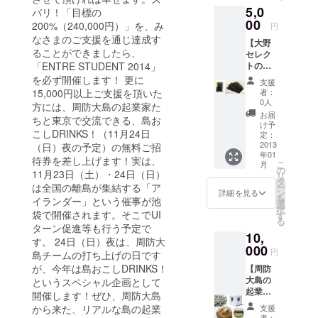
5,0
ナーとして
バリ！「目標の
00
200%（240,000円）」を、み
円
独立(東京)。
なさまのご支援を通じ達成す
2004年7月に
【大野
ることができましたら、
セレク
周防大島へU
トの周
「ENTRE STUDENT 2014」
ターン後、
防大島
を必ず開催します！ 更に
支援
入門
島の起業家
者：
15,000円以上ご支援を頂いた
セッ
0人
を応援する
方には、周防大島の起業家た
ト！】
お届
ちと東京で交流できる、島お
フリーペー
3,000円
け予
こしDRINKS！（11月24日
のお返
定：
パー「島ス
し＋ ・
2013
（日）夜の予定）の無料ご招
タイル」を
年01
島スタ
待券を差し上げます！実は、
こ
月
創刊。 文部
イル
の
11月23日（土）・24日（日）
リ
バック
タ
科学省「地
ー
は全国の離島が集結する「ア
ナン
ン
詳細を見る
を
域再生人材
イランダー」という催事が池
バー
選
択
（五
袋で開催されます。そこでUI
創出拠点の
す
る
冊） ・
ターン促進等も行う予定で
形成」に大
10,
当日の
す。 24日（日）夜は、周防大
島商船高等
報告書
000
円
島チームの打ち上げの日です
（PDF
専門学校と
が、今年は島おこしDRINKS！
【周防
）※支援
共に応募し
大島の
者お名
というスペシャル企画として
起業家
採択され、
前入り
開催します！ぜひ、周防大島
が生産
・島の
2007年4月か
支援
から来た、リアルな島の起業
した"島
起業家
者：