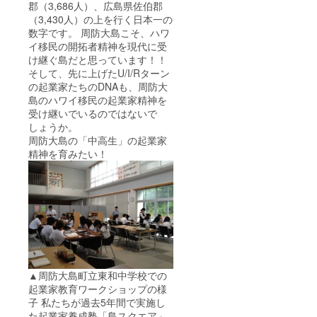
郡（3,686人）、広島県佐伯郡
（3,430人）の上を行く日本一の
数字です。 周防大島こそ、ハワ
イ移民の開拓者精神を現代に受
け継ぐ島だと思っています！！
そして、先に上げたU/I/Rターン
の起業家たちのDNAも、周防大
島のハワイ移民の起業家精神を
受け継いでいるのではないで
しょうか。
周防大島の「中高生」の起業家
精神を育みたい！
▲周防大島町立東和中学校での
起業家教育ワークショップの様
子 私たちが過去5年間で実施し
た起業家養成塾「島スクエア」