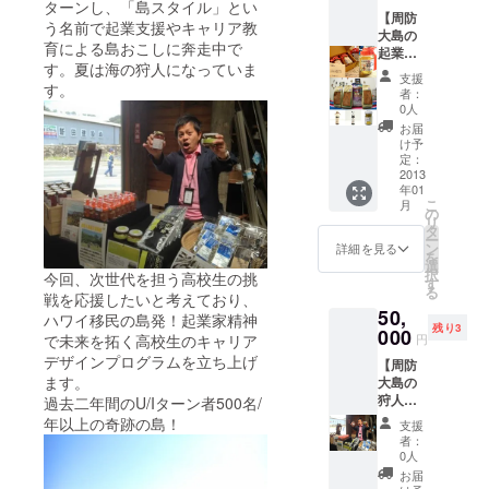
中学校コ
ターンし、「島スタイル」とい
（11/24夜東京に
【周防
ミュニ
て開催の予定）
う名前で起業支援やキャリア教
大島の
無料ご招待券
育による島おこしに奔走中で
ティ・ス
起業家
す。夏は海の狩人になっていま
が生産
クールの講
支援
した豪
す。
者：
師及びコー
華"島の
0人
ディネー
恵
お届
み"セッ
ターを務め
け予
ト】 ・
定：
る。
5,000円
2013
年01
のお返
こ
月
し＋ ・
の
2012年3月末
リ
豪華"島
タ
ー
で、島スク
の恵
ン
詳細を見る
を
み"セッ
エアと指定
選
択
今回、次世代を担う高校生の挑
ト ※島
す
管理者が契
る
の旬を
戦を応援したいと考えており、
約満了と
50,
ブレン
ハワイ移民の島発！起業家精神
残り3
ドした
000
なった事
で未来を拓く高校生のキャリア
円
手づく
で、周防大
デザインプログラムを立ち上げ
【周防
りジャ
ます。
大島の
島での起業
ム（3
狩人大
過去二年間のU/Iターン者500名/
種）、
支援、キャ
野によ
島の花
年以上の奇跡の島！
支援
リアデザイ
る出張
100%の
者：
試食
蜂蜜、
ン塾、地域
0人
会】 ・
島のあ
お届
づくり人材
大野が
おさ醤