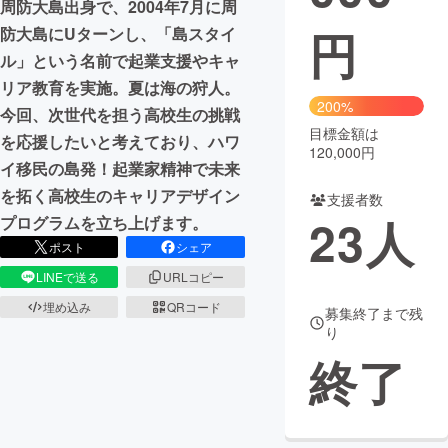
周防大島出身で、2004年7月に周
円
防大島にUターンし、「島スタイ
まちづくり・地域活性化
ル」という名前で起業支援やキャ
リア教育を実施。夏は海の狩人。
CAMPFIRE for Social Good
CAMPFIRE Creation
200%
今回、次世代を担う高校生の挑戦
CAMPFIREふるさと納税
machi-ya
コミュニティ
目標金額は
を応援したいと考えており、ハワ
120,000円
イ移民の島発！起業家精神で未来
を拓く高校生のキャリアデザイン
支援者数
23
人
プログラムを立ち上げます。
ポスト
シェア
LINEで送る
URLコピー
埋め込み
QRコード
募集終了まで残
り
終了