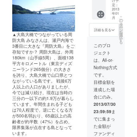
け予
研修の事業
あなた
油、島
定：
の元へ
2013
のいり
分野で島ス
年01
お伺い
こ醤
こ
タイルの株
月
し、島
油、島
の
リ
の起業
式会社化を
のみか
タ
ー
家たち
ん胡
ン
詳細を見る
進めてい
を
がつ
▲大島大橋でつながっている周
椒、ハ
選
択
る。4児の父
くった
ワイ移
す
防大島 みなさんは、瀬戸内海で
る
旬の手
民から
で、日本
このプロ
3番目に大きな『周防大島』をご
づくり
受け継
バーベ
存知ですか？ 周防大島は、外周
ジェクト
品を集
ぐカウ
180km（山手線5周）、面積138
キュー協会
めてプ
アイ
は、All-or-
チパー
平方キロメートル（東京ディズ
コー
認定のバー
Nothing方式
ティー
ヒー
ニーランド265個分）の大きさ
ベキューイ
を行い
です。
を誇り、大島大橋で山口県とつ
ます。
ンストラク
ながっている島です。 戦後6万
目標金額を
島の起
ター。夏は
人以上の人口がありましたが、
業家た
達成した場
海の狩人と
今では減り続け、現在は当時の
ちから
合にのみ、
一言ビ
三分の一以下の約1.9万が暮らし
なる。
デオレ
2013/07/30
ています。年間生まれる子ども
ターも
は70人程度で、逆に亡くなる方
23:59:59
ま
制作！
が500名弱おり、65歳以上の高
アナタ
でに集まっ
齢者が約半数（47%）を占め、
との繋
た金額が
がりを
限界集落が点在する島となって
創りま
います。
ファンディ
す！