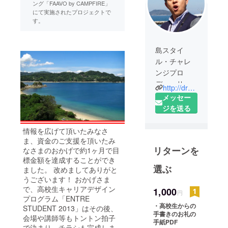
ング「FAAVO by CAMPFIRE」
にて実施されたプロジェクトで
す。
島スタイ
ル・チャレ
ンジプロ
デューサー
http://dreamkids.typepad.com
大野圭司。
メッセー
1978年2月5
ジを送る
日山口県周
防大島町(旧
情報を広げて頂いたみなさ
東和町)生ま
ま、資金のご支援を頂いたみ
リターンを
なさまのおかげで約1ヶ月で目
れ。1993年3
標金額を達成することができ
月旧東和町
選ぶ
ました。 改めましてありがと
立油田中学
うございます！ おかげさま
校を卒業
で、高校生キャリアデザイン
1,000
円
後、崇徳高
プログラム「ENTRE
・高校生からの
校(広島)へ進
STUDENT 2013」はその後、
手書きのお礼の
会場や講師等もトントン拍子
学し島を旅
手紙PDF
で決まり、チラシも完成しま