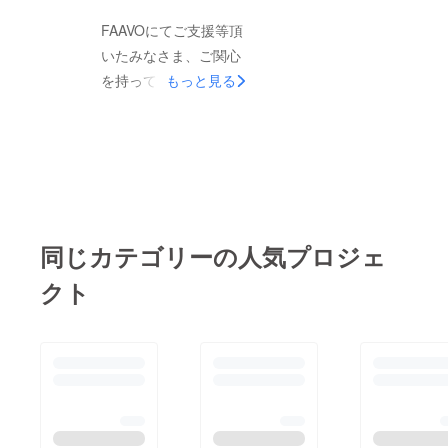
テーションを実施させ
キャリア教育の可能性
て頂きました。 周防
FAAVOにてご支援等頂
を感じると共に、周防
大島出身で現在は愛媛
いたみなさま、ご関心
大島での長期実践型イ
県の高校で学んでいる
を持って頂いているみ
もっと見る
ンターン希望者や移住
高校生一人と、山口県
なさま。8月3日（土）
希望者も交えた新しい
立大学の学生二人も、
に、「ENTRE
コミュニティづくりの
ひかる先生から大きな
STUDENT 2013
きっかけにもなったと
刺激と学びを得ながら
vol.01」を開催させて
感じています。 これ
緊張しながらも、最
頂きました！多年代に
らの新しい価値に気づ
後、堂々とプレゼン
よるクロスキャリアで
けたのも、FAAVOを通
同じカテゴリーの人気プロジェ
テーションを行い共感
のキャリア教育の可能
じたご支援、ご協力を
の輪が広がったかと思
性を感じました。ご支
クト
頂いている皆様のお陰
います。 今回、全3回
援、ご協力をありがと
です。誠にありがとう
で教育プログラムを実
うございます！詳細
ございます！詳細は、
施させて頂き得られた
は、こちらをご覧くだ
こちらをご覧くださ
成果、そして直面した
さい。
い。
課題。その全てが、こ
れから、実践型のキャ