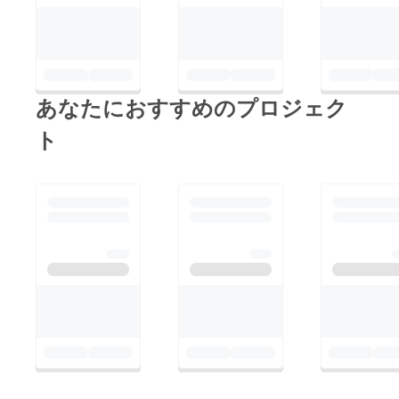
リア教育を事業化する
上で、非常に大きな学
びとなっています。
これら貴重な経験を
FAAVOを通じて、みな
あなたにおすすめのプロジェク
さまよりご支援頂けた
ト
事。非常に感謝してい
ますし、これからも、
実践を通じみなさまへ
現場より情報をお届け
させて頂ければ幸いで
す。本当にありがとう
ございます！そして、
これからもご支援、ご
協力、そして連携等ど
うぞよろしくお願い致
します。