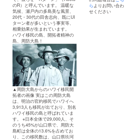
のR）と呼んでいます。 温暖な
ら
よりお問い合わ
気候、瀬戸内の多島美な風景、
せください
20代・30代の田舎志向、既にUI
ターン者が多いという事実等、
相乗効果が生まれています。
ハワイ移民の島、開拓者精神の
島、周防大島！
▲周防大島からのハワイ移民開
拓者の画像 実はこの周防大島
は、明治の官約移民でハワイへ
3,913人も移民が出ており、別名
ハワイ移民の島と呼ばれていま
す。 ※日本全体で29,000人、そ
のうち45%が山口県で、周防大
島町は全体の13.6%を占めてお
り、この移民数は、山口県玖珂