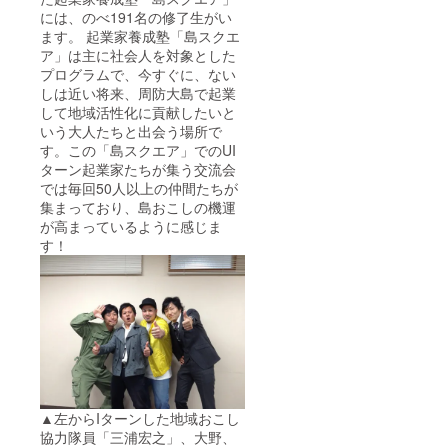
には、のべ191名の修了生がい
ます。 起業家養成塾「島スクエ
ア」は主に社会人を対象とした
プログラムで、今すぐに、ない
しは近い将来、周防大島で起業
して地域活性化に貢献したいと
いう大人たちと出会う場所で
す。この「島スクエア」でのUI
ターン起業家たちが集う交流会
では毎回50人以上の仲間たちが
集まっており、島おこしの機運
が高まっているように感じま
す！
▲左からIターンした地域おこし
協力隊員「三浦宏之」、大野、