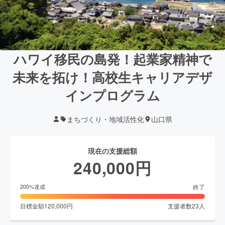
ハワイ移民の島発！起業家精神で
未来を拓け！高校生キャリアデザ
インプログラム
まちづくり・地域活性化
山口県
現在の支援総額
240,000
円
終了
200
%達成
目標金額
120,000
円
支援者数
23
人