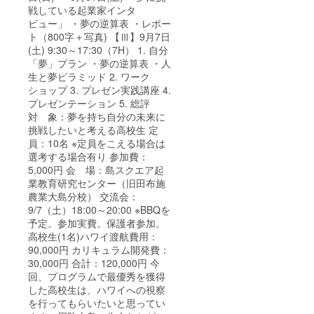
戦している起業家インタ
ビュー」 ・夢の逆算表 ・レポー
ト（800字＋写真) 【Ⅲ】9月7日
(土) 9:30～17:30（7H） 1. 自分
「夢」プラン ・夢の逆算表 ・人
生と夢ピラミッド 2. ワーク
ショップ 3. プレゼン実践講座 4.
プレゼンテーション 5. 総評
対 象：夢を持ち自分の未来に
挑戦したいと考える高校生 定
員：10名 ※定員をこえる場合は
選考する場合有り 参加費：
5,000円 会 場：島スクエア起
業教育研究センター（旧田布施
農業大島分校） 交流会：
9/7（土）18:00～20:00 ※BBQを
予定。参加実費。保護者参加。
高校生(1名)ハワイ渡航費用：
90,000円 カリキュラム開発費：
30,000円 合計：120,000円 今
回、プログラムで最優秀を獲得
した高校生は、ハワイへの視察
を行ってもらいたいと思ってい