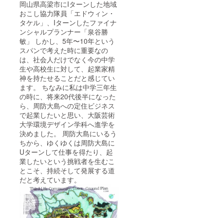
岡山県高梁市にIターンした地域
おこし協力隊員「エドウィン・
タケル」、Iターンしたファイナ
ンシャルプランナー「泉谷勝
敏」 しかし、5年〜10年という
スパンで考えた時に重要なの
は、社会人だけでなく今の中学
生や高校生に対して、起業家精
神を持たせることだと感じてい
ます。 ちなみに私は中学三年生
の時に、将来20代後半になった
ら、周防大島への定住ビジネス
で起業したいと思い、大阪芸術
大学環境デザイン学科へ進学を
決めました。 周防大島にいるう
ちから、ゆくゆくは周防大島に
Uターンして仕事を得たり、起
業したいという挑戦者を生むこ
とこそ、持続そして発展する道
だと考えています。