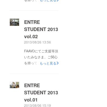
なさま！残暑が続くア
ロハ周防大島にて、9
月7日（土）に、
ENTRE
「ENTRE STUDENT
STUDENT 2013
2013 ファイナル」を
vol.02
開催させて頂きまし
た！ 今回は、慶応義
2013/08/26 13:56
塾大学でもプレゼン
FAAVOにてご支援等頂
テーション講師を行っ
いたみなさま、ご関心
ている、Ena
を持って頂いているみ
もっと見る
Communication Inc.
なさま！8月19日
代表 （東京都）の、
（月）に、「ENTRE
樋栄ひかる先生をお招
STUDENT 2013
きし、実践型プレゼン
ENTRE
vol.02」を開催させて
テーション研修と、参
STUDENT 2013
頂きました！ vol.01と
加者全員によるMyプ
vol.01
同様に、多年代による
ロジェクトのプレゼン
クロスキャリアでの
2013/08/06 15:19