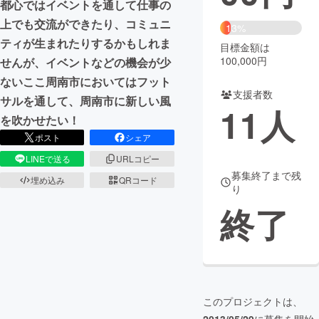
都心ではイベントを通して仕事の
上でも交流ができたり、コミュニ
まちづくり・地域活性化
13%
ティが生まれたりするかもしれま
目標金額は
100,000円
せんが、イベントなどの機会が少
CAMPFIRE for Social Good
CAMPFIRE Creation
ないここ周南市においてはフット
CAMPFIREふるさと納税
machi-ya
コミュニティ
支援者数
サルを通して、周南市に新しい風
11
人
を吹かせたい！
ポスト
シェア
LINEで送る
URLコピー
募集終了まで残
埋め込み
QRコード
り
終了
このプロジェクトは、