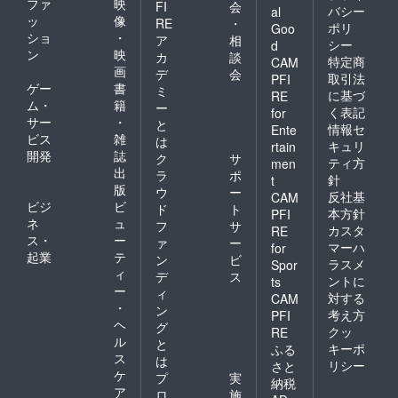
ファ
映
FI
会
バシー
al
ッ
像
RE
・
ポリ
Goo
ショ
・
ア
相
シー
d
ン
映
カ
談
特定商
CAM
画
デ
会
取引法
PFI
ゲー
書
ミ
に基づ
RE
ム・
籍
ー
く表記
for
サー
・
と
情報セ
Ente
ビス
雑
は
キュリ
rtain
開発
誌
ク
サ
ティ方
men
出
ラ
ポ
針
t
版
ウ
ー
反社基
CAM
ビジ
ビ
ド
ト
本方針
PFI
ネ
ュ
フ
サ
カスタ
RE
ス・
ー
ァ
ー
マーハ
for
起業
テ
ン
ビ
ラスメ
Spor
ィ
デ
ス
ントに
ts
ー
ィ
対する
CAM
・
ン
考え方
PFI
ヘ
グ
クッ
RE
ル
と
キーポ
ふる
ス
は
リシー
さと
ケ
プ
実
納税
ア
ロ
施