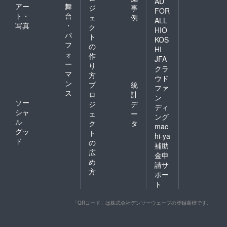
AD
アー
舞
ジ
事
FOR
ト・
台
ェ
例
ALL
写真
・
ク
HIO
パ
ト
KOS
フ
の
HI
ォ
作
JFA
ー
り
クラ
マ
方
ウド
ン
プ
統
ファ
ス
ロ
計
ン
ソー
ジ
デ
ディ
シャ
ェ
ー
ング
ル
ク
タ
mac
グッ
ト
hi-ya
ド
の
補助
広
金申
め
請サ
方
ポー
ト
「QRコード」は株式会社デンソーウェーブの登録商標です。