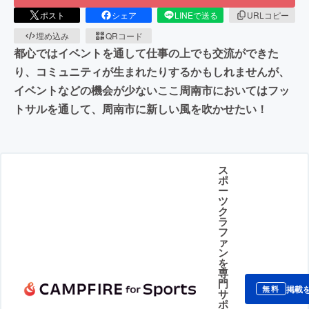
ポスト
シェア
LINEで送る
URLコピー
埋め込み
QRコード
都心ではイベントを通して仕事の上でも交流ができた
り、コミュニティが生まれたりするかもしれませんが、
イベントなどの機会が少ないここ周南市においてはフッ
トサルを通して、周南市に新しい風を吹かせたい！
ス
ポ
ー
ツ
ク
ラ
フ
ァ
ン
を
専
門
掲載
無料
サ
ポ