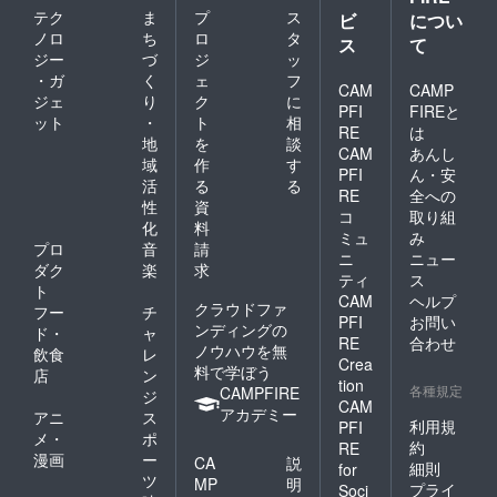
テク
ま
プ
ス
ビ
につい
ノロ
ち
ロ
タ
ス
て
ジー
づ
ジ
ッ
・ガ
く
ェ
フ
CAM
CAMP
ジェ
り
ク
に
PFI
FIREと
ット
・
ト
相
RE
は
地
を
談
CAM
あんし
域
作
す
PFI
ん・安
活
る
る
RE
全への
性
資
コ
取り組
化
料
ミュ
み
プロ
音
請
ニ
ニュー
ダク
楽
求
ティ
ス
ト
CAM
ヘルプ
クラウドファ
フー
チ
PFI
お問い
ンディングの
ド・
ャ
RE
合わせ
ノウハウを無
飲食
レ
Crea
料で学ぼう
店
ン
tion
各種規定
CAMPFIRE
ジ
CAM
アカデミー
アニ
ス
利用規
PFI
メ・
ポ
約
RE
漫画
ー
CA
説
細則
for
ツ
MP
明
プライ
Soci