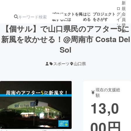
新
ロ
規
グ
会
プロジェクトを掲
はじ
プロジェクト
/
載するには
める
をさがす
イ
員
ン
登
【個サル】で山口県民のアフター5に
録
新風を吹かせる！@周南市 Costa Del
Sol
人気のプロ
注目のリ
注目の新着プロ
募集終了が近いプ
もうすぐ公開
ジェクト
ターン
ジェクト
ロジェクト
されます
スポーツ
山口県
アート・写真
音楽
現在の支援総
テクノロジー・ガジェット
ゲーム・サ
額
13,0
映像・映画
書籍・雑誌
00
円
ビジネス・起業
チャレンジ