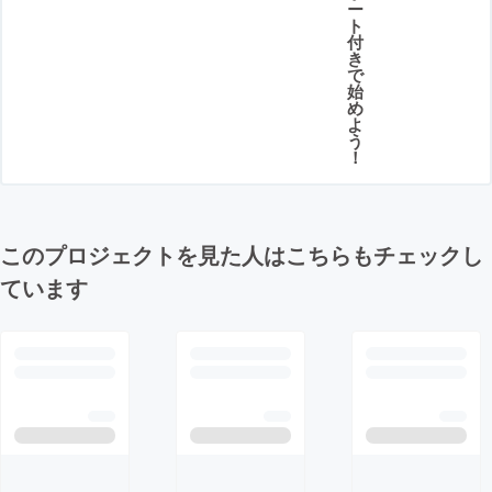
ー
ト
付
き
で
始
め
よ
う
！
このプロジェクトを見た人はこちらもチェックし
ています